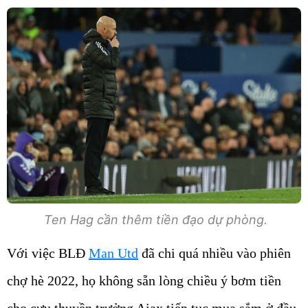
Ten Hag cần thêm tiền đạo dự phòng.
Với việc BLĐ
Man Utd
đã chi quá nhiều vào phiên
chợ hè 2022, họ không sẵn lòng chiều ý bơm tiền
cho cựu thuyền trưởng Ajax tiếp tục mua sắm ở đầu