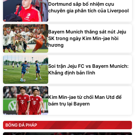
Dortmund sắp bổ nhiệm cựu
chuyên gia phân tích của Liverpool
Bayern Munich thắng sát nút Jeju
SK trong ngày Kim Min-jae hồi
hương
Soi trận Jeju FC vs Bayern Munich:
Khẳng định bản lĩnh
Kim Min-jae từ chối Man Utd để
bám trụ lại Bayern
BÓNG ĐÁ PHÁP