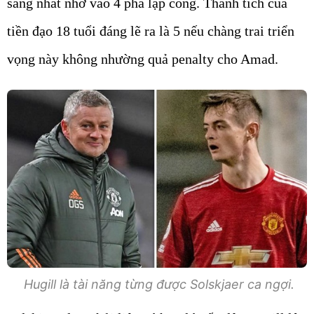
sáng nhất nhờ vào 4 pha lập công. Thành tích của
tiền đạo 18 tuổi đáng lẽ ra là 5 nếu chàng trai triển
vọng này không nhường quả penalty cho Amad.
Hugill là tài năng từng được Solskjaer ca ngợi.