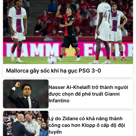
Mallorca gây sốc khi hạ gục PSG 3-0
Nasser Al-Khelaifi trở thành người
được chọn để phế truất Gianni
Infantino
Lý do Zidane có khả năng thành
công cao hơn Klopp ở cấp độ đội
tuyển