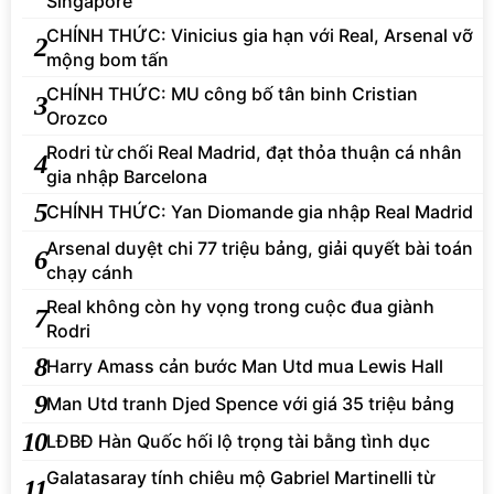
Singapore
CHÍNH THỨC: Vinicius gia hạn với Real, Arsenal vỡ
2
mộng bom tấn
CHÍNH THỨC: MU công bố tân binh Cristian
3
Orozco
Rodri từ chối Real Madrid, đạt thỏa thuận cá nhân
4
gia nhập Barcelona
5
CHÍNH THỨC: Yan Diomande gia nhập Real Madrid
Arsenal duyệt chi 77 triệu bảng, giải quyết bài toán
6
chạy cánh
Real không còn hy vọng trong cuộc đua giành
7
Rodri
8
Harry Amass cản bước Man Utd mua Lewis Hall
9
Man Utd tranh Djed Spence với giá 35 triệu bảng
10
LĐBĐ Hàn Quốc hối lộ trọng tài bằng tình dục
Galatasaray tính chiêu mộ Gabriel Martinelli từ
11