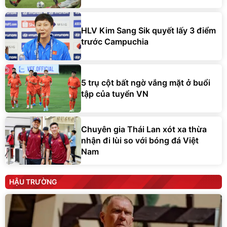
HLV Kim Sang Sik quyết lấy 3 điểm
trước Campuchia
5 trụ cột bất ngờ vắng mặt ở buổi
tập của tuyển VN
Chuyên gia Thái Lan xót xa thừa
nhận đi lùi so với bóng đá Việt
Nam
HẬU TRƯỜNG