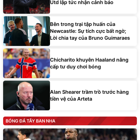
Utd lập tức nhận cảnh báo
Bên trong trại tập huấn của
Newcastle: Sự tích cực bất ngờ;
Lời chia tay của Bruno Guimaraes
Chicharito khuyên Haaland nâng
cấp tư duy chơi bóng
Alan Shearer trầm trồ trước hàng
tiền vệ của Arteta
BÓNG ĐÁ TÂY BAN NHA