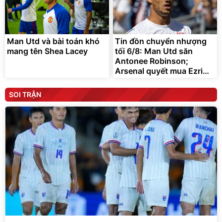
Man Utd và bài toán khó
Tin đồn chuyển nhượng
mang tên Shea Lacey
tối 6/8: Man Utd săn
Antonee Robinson;
Arsenal quyết mua Ezri
Konsa
SOI TRẬN