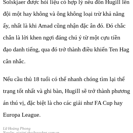
Solskjaer được hỏi liệu có hợp lý nếu đôn Hugill lên
đội một hay không và ông không loại trừ khả năng
ấy, nhất là khi Amad cũng nhận đặc ân đó. Đó chắc
chắn là lời khen ngợi đáng chú ý từ một cựu tiền
đạo danh tiếng, qua đó trở thành điều khiến Ten Hag
cân nhắc.
Nếu cầu thủ 18 tuổi có thể nhanh chóng tìm lại thể
trạng tốt nhất và ghi bàn, Hugill sẽ trở thành phương
án thú vị, đặc biệt là cho các giải như FA Cup hay
Europa League.
Lữ Hoàng Phong
Nguồn: giaitri.thoibaovhnt.com.vn