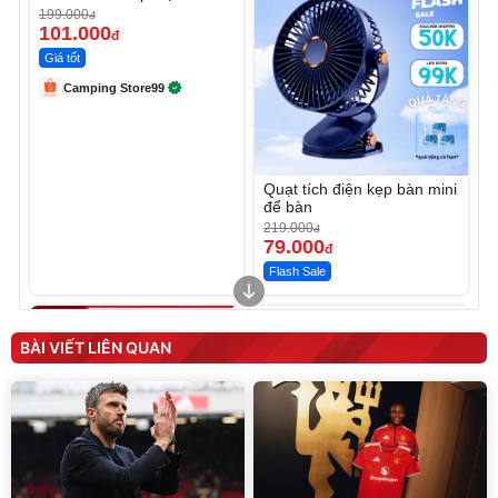
199.000
đ
101.000
đ
Giá tốt
Camping Store99
Quạt tích điện kẹp bàn mini
để bàn
219.000
đ
79.000
đ
Flash Sale
Unmute
Máy rửa xe cầm tay xịt rửa
cao áp có tạo bọt tuyết
BÀI VIẾT LIÊN QUAN
399.000
đ
Đã bán nhiều