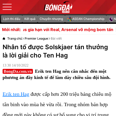
Lịch thi đấu
Kết quả
Chuyển nhượng
ASEAN Championship
N
ới Real, Arsenal vỡ mộng bom tấn
Sesko chậm bình phục
Mới nhất:
Trang chủ
Premier League
Bài viết
Nhân tố được Solskjaer tán thưởng
là lời giải cho Ten Hag
13:30 14/10/2022
Erik ten Hag nên cân nhắc đến một
BongDa.com.vn
phương án đầy kinh tế để làm dày chiều sâu đội hình.
Erik ten Hag
được cấp hơn 200 triệu bảng chiêu mộ
tân binh vào mùa hè vừa rồi. Trong nhóm bản hợp
đồng mới này không có sự bổ sung cho vị trí trung