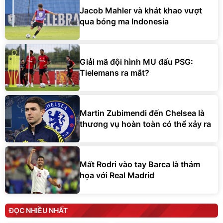
Jacob Mahler và khát khao vượt
qua bóng ma Indonesia
Giải mã đội hình MU đấu PSG:
Tielemans ra mắt?
Martin Zubimendi đến Chelsea là
thương vụ hoàn toàn có thể xảy ra
Mất Rodri vào tay Barca là thảm
họa với Real Madrid
ĐỌC NHIỀU NHẤT