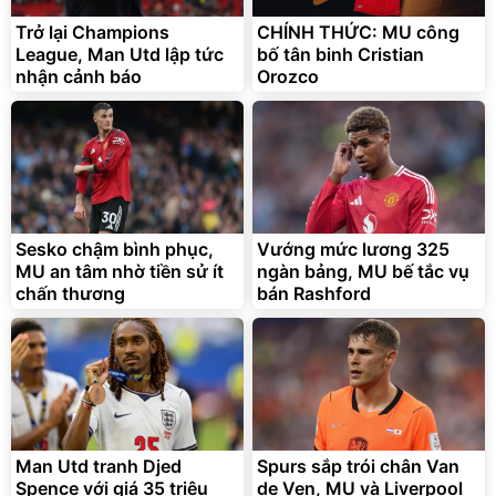
Trở lại Champions
CHÍNH THỨC: MU công
Bơm Lốp Kích Bình Ô Tô
League, Man Utd lập tức
V2 4in1 MEDICAR –
bố tân binh Cristian
12.000mAh
nhận cảnh báo
2.690.000
Orozco
đ
1.335.100
đ
Hot Deal
Sesko chậm bình phục,
Vướng mức lương 325
MU an tâm nhờ tiền sử ít
ngàn bảng, MU bế tắc vụ
chấn thương
bán Rashford
Bạt phủ xe ô tô cao cấp,
Xe đạp điện trợ lực G-
tráng nhôm 03 lớp
Force C14 gấp gọn bỏ cốp
tiện lợi
392.000
9.900.000
đ
đ
325.000
7.092.000
đ
đ
Man Utd tranh Djed
Spurs sắp trói chân Van
Đã bán nhiều
Đang xem nhiều
Spence với giá 35 triệu
de Ven, MU và Liverpool