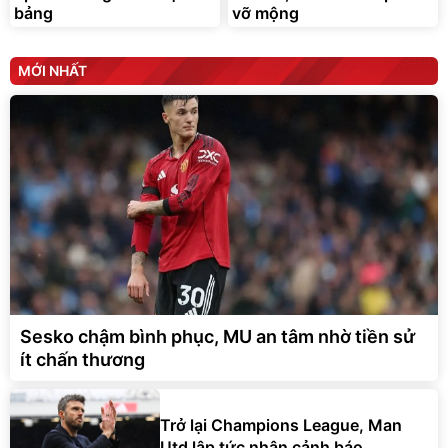
bảng
vỡ mộng
G-FORCE VIETNA
MỚI NHẤT
Sesko chậm bình phục, MU an tâm nhờ tiền sử
ít chấn thương
Trở lại Champions League, Man
Utd lập tức nhận cảnh báo