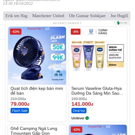
13:30 14/10/2022
Erik ten Hag
Manchester United
Ole Gunnar Solskjaer
Joe Hugill
ADVERTISEMENT
-63%
-6%
Quạt tích điện kẹp bàn mini
Serum Vaseline Gluta-Hya
để bàn
Dưỡng Da Sáng Mịn Sau 7
Ngày
219.000
150.000
đ
đ
79.000
141.000
đ
đ
Flash Sale
Deal hot
Unilever
Unmute
Ghế Camping Ngả Lưng
-49%
-63%
Tmountain Gấp Gọn