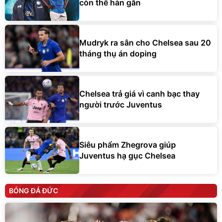
còn thể hàn gắn
Mudryk ra sân cho Chelsea sau 20
tháng thụ án doping
Chelsea trả giá vì canh bạc thay
người trước Juventus
Siêu phẩm Zhegrova giúp
Juventus hạ gục Chelsea
BÓNG ĐÁ ĐỨC