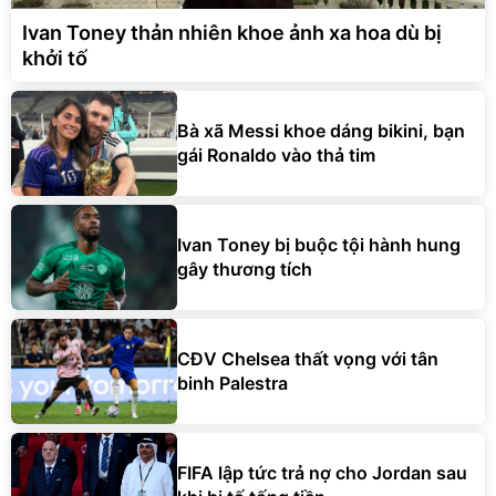
Ivan Toney thản nhiên khoe ảnh xa hoa dù bị
khởi tố
Bà xã Messi khoe dáng bikini, bạn
gái Ronaldo vào thả tim
Ivan Toney bị buộc tội hành hung
gây thương tích
CĐV Chelsea thất vọng với tân
binh Palestra
FIFA lập tức trả nợ cho Jordan sau