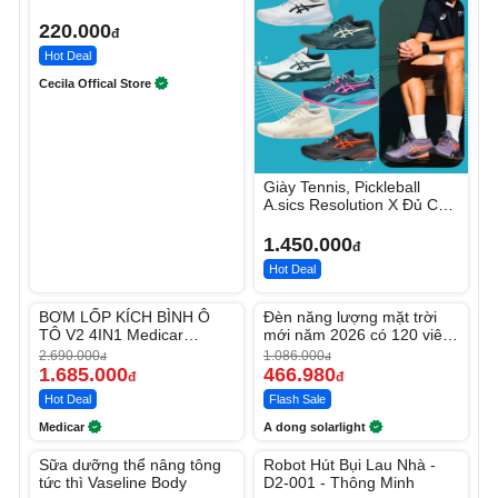
220.000
đ
Hot Deal
Cecila Offical Store
Giày Tennis, Pickleball
A.sics Resolution X Đủ Các
Phối Màu
1.450.000
đ
Hot Deal
Unmute
Unmute
BƠM LỐP KÍCH BÌNH Ô
Đèn năng lượng mặt trời
-37%
-56%
TÔ V2 4IN1 Medicar
mới năm 2026 có 120 viên
12.000mAh
LED lớn
2.690.000
1.086.000
đ
đ
1.685.000
466.980
đ
đ
Hot Deal
Flash Sale
Medicar
A dong solarlight
Unmute
Unmute
Sữa dưỡng thể nâng tông
Robot Hút Bụi Lau Nhà -
-27%
-26%
tức thì Vaseline Body
D2-001 - Thông Minh