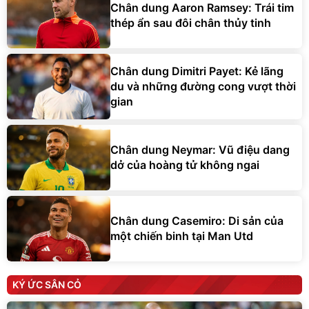
Chân dung Aaron Ramsey: Trái tim
thép ẩn sau đôi chân thủy tinh
Chân dung Dimitri Payet: Kẻ lãng
du và những đường cong vượt thời
gian
Chân dung Neymar: Vũ điệu dang
dở của hoàng tử không ngai
Chân dung Casemiro: Di sản của
một chiến binh tại Man Utd
KÝ ỨC SÂN CỎ