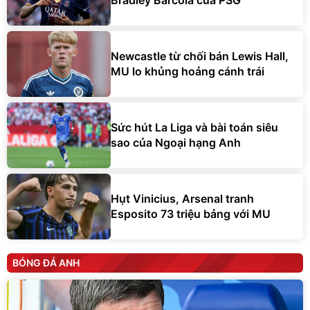
Bradley Barcola của PSG
Newcastle từ chối bán Lewis Hall,
MU lo khủng hoảng cánh trái
Sức hút La Liga và bài toán siêu
sao của Ngoại hạng Anh
Hụt Vinicius, Arsenal tranh
Esposito 73 triệu bảng với MU
BÓNG ĐÁ ANH