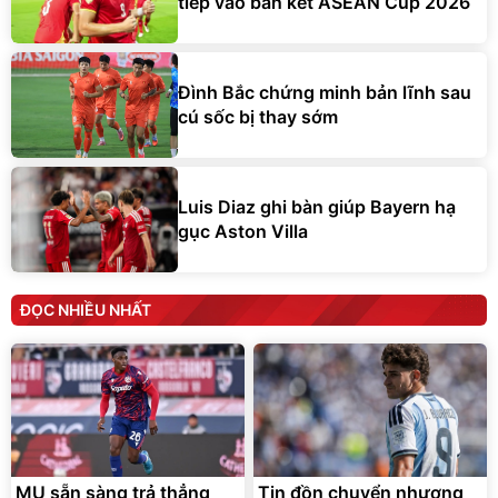
tiếp vào bán kết ASEAN Cup 2026
Đình Bắc chứng minh bản lĩnh sau
cú sốc bị thay sớm
Luis Diaz ghi bàn giúp Bayern hạ
gục Aston Villa
ĐỌC NHIỀU NHẤT
MU sẵn sàng trả thẳng
Tin đồn chuyển nhượng