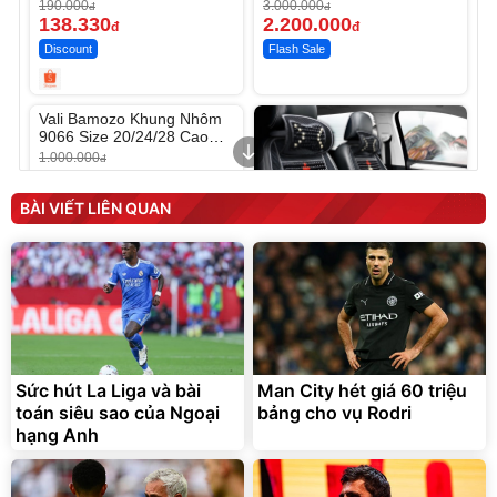
190.000
3.000.000
đ
đ
138.330
2.200.000
đ
đ
Discount
Flash Sale
Unmute
Vali Bamozo Khung Nhôm
9066 Size 20/24/28 Cao
Cấp
1.000.000
đ
825.000
đ
Flash Sale
BÀI VIẾT LIÊN QUAN
Lót ghế ôtô, nâng lưng
chống nóng giúp thoải mái
trong di chuyển
295.000
Sức hút La Liga và bài
Man City hét giá 60 triệu
đ
toán siêu sao của Ngoại
bảng cho vụ Rodri
Đã bán nhiều
hạng Anh