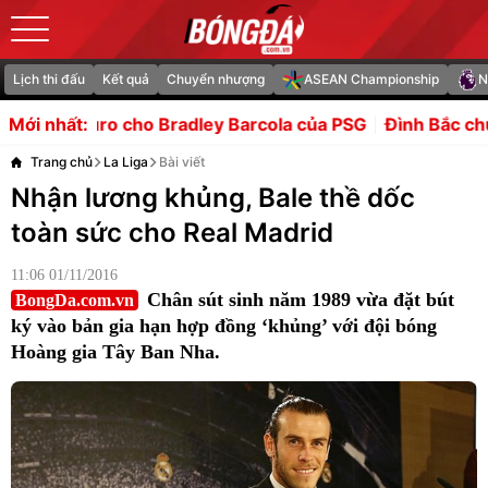
Lịch thi đấu
Kết quả
Chuyển nhượng
ASEAN Championship
N
 Bradley Barcola của PSG
Đình Bắc chứng minh bản lĩnh s
Mới nhất:
Trang chủ
La Liga
Bài viết
Nhận lương khủng, Bale thề dốc
toàn sức cho Real Madrid
11:06 01/11/2016
Chân sút sinh năm 1989 vừa đặt bút
BongDa.com.vn
ký vào bản gia hạn hợp đồng ‘khủng’ với đội bóng
Hoàng gia Tây Ban Nha.