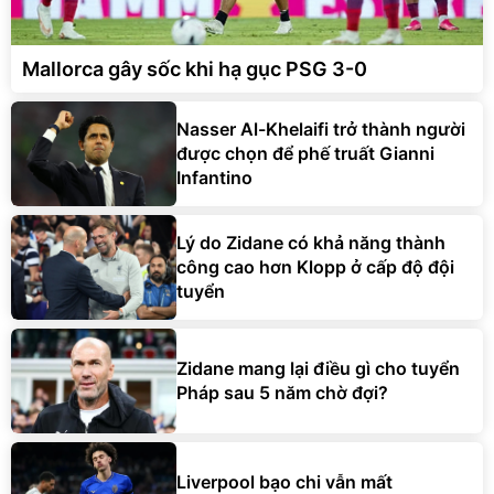
Mallorca gây sốc khi hạ gục PSG 3-0
Nasser Al-Khelaifi trở thành người
được chọn để phế truất Gianni
Infantino
Lý do Zidane có khả năng thành
công cao hơn Klopp ở cấp độ đội
tuyển
Zidane mang lại điều gì cho tuyển
Pháp sau 5 năm chờ đợi?
Liverpool bạo chi vẫn mất