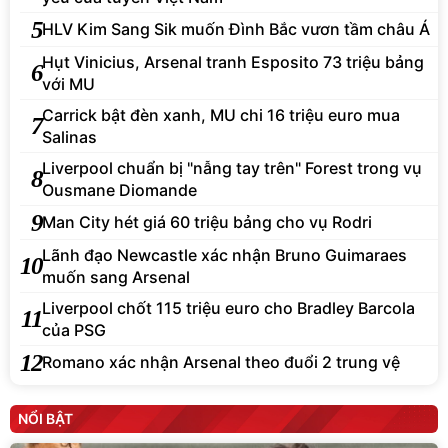
5
HLV Kim Sang Sik muốn Đình Bắc vươn tầm châu Á
Hụt Vinicius, Arsenal tranh Esposito 73 triệu bảng
6
với MU
Carrick bật đèn xanh, MU chi 16 triệu euro mua
7
Salinas
Liverpool chuẩn bị "nẫng tay trên" Forest trong vụ
8
Ousmane Diomande
9
Man City hét giá 60 triệu bảng cho vụ Rodri
Lãnh đạo Newcastle xác nhận Bruno Guimaraes
10
muốn sang Arsenal
Liverpool chốt 115 triệu euro cho Bradley Barcola
11
của PSG
12
Romano xác nhận Arsenal theo đuổi 2 trung vệ
NỔI BẬT