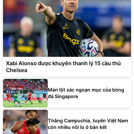
Xabi Alonso được khuyên thanh lý 15 cầu thủ
Chelsea
Màn lột xác ngoạn mục của bóng
đá Singapore
Thắng Campuchia, tuyển Việt Nam
còn nhiều nỗi lo ở bán kết