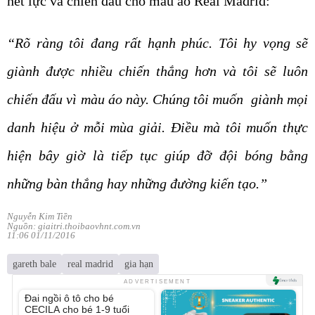
hết lực và chiến đấu cho màu áo Real Madrid:
“Rõ ràng tôi đang rất hạnh phúc. Tôi hy vọng sẽ
giành được nhiều chiến thắng hơn và tôi sẽ luôn
chiến đấu vì màu áo này. Chúng tôi muốn giành mọi
danh hiệu ở mỗi mùa giải. Điều mà tôi muốn thực
hiện bây giờ là tiếp tục giúp đỡ đội bóng bằng
những bàn thắng hay những đường kiến tạo.”
Nguyễn Kim Tiền
Nguồn: giaitri.thoibaovhnt.com.vn
11:06 01/11/2016
gareth bale
real madrid
gia hạn
Unmute
ADVERTISEMENT
Đai ngồi ô tô cho bé
CECILA cho bé 1-9 tuổi