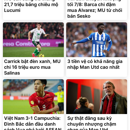
21,7 triệu bảng chiêu mộ
tối 7/8: Barca chi đậm
Lucumi
mua Alvarez; MU từ chối
bán Sesko
Carrick bật đèn xanh, MU
3 tiền vệ có khả năng gia
chi 16 triệu euro mua
nhập Man Utd cao nhất
Salinas
Việt Nam 3-1 Campuchia:
Sự thật đằng sau kỳ
Đình Bắc dẫn đầu danh
chuyển nhượng chậm
sách Vua phá lưới ASEAN
chạp của Man Utd