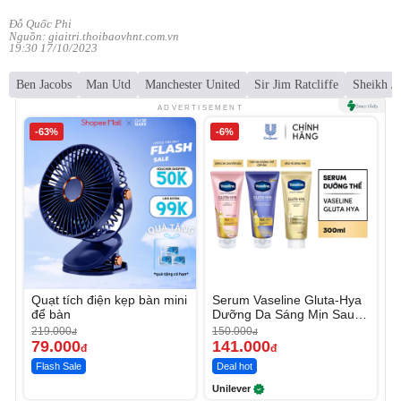
Đỗ Quốc Phi
Nguồn: giaitri.thoibaovhnt.com.vn
19:30 17/10/2023
Ben Jacobs
Man Utd
Manchester United
Sir Jim Ratcliffe
Sheikh J
ADVERTISEMENT
-63%
-6%
Quạt tích điện kẹp bàn mini
Serum Vaseline Gluta-Hya
để bàn
Dưỡng Da Sáng Mịn Sau 7
Ngày
219.000
150.000
đ
đ
79.000
141.000
đ
đ
Flash Sale
Deal hot
Unilever