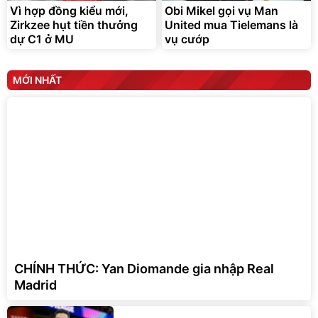
Vì hợp đồng kiểu mới,
Obi Mikel gọi vụ Man
Zirkzee hụt tiền thưởng
United mua Tielemans là
dự C1 ở MU
vụ cướp
MỚI NHẤT
CHÍNH THỨC: Yan Diomande gia nhập Real
Madrid