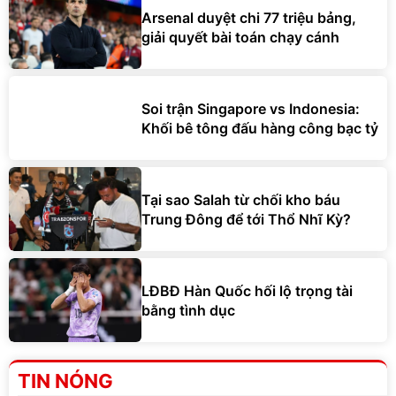
Arsenal duyệt chi 77 triệu bảng,
giải quyết bài toán chạy cánh
Soi trận Singapore vs Indonesia:
Khối bê tông đấu hàng công bạc tỷ
Tại sao Salah từ chối kho báu
Trung Đông để tới Thổ Nhĩ Kỳ?
LĐBĐ Hàn Quốc hối lộ trọng tài
bằng tình dục
TIN NÓNG