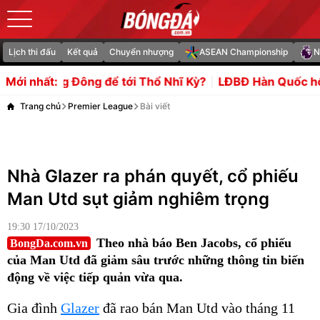
Lịch thi đấu
Kết quả
Chuyển nhượng
ASEAN Championship
N
ung Đông để tới Thổ Nhĩ Kỳ?
LĐBĐ Hàn Quốc hối lộ trọng t
Mới nhất:
Trang chủ
Premier League
Bài viết
Nhà Glazer ra phán quyết, cổ phiếu
Man Utd sụt giảm nghiêm trọng
19:30 17/10/2023
Theo nhà báo Ben Jacobs, cổ phiếu
BongDa.com.vn
của Man Utd đã giảm sâu trước những thông tin biến
động về việc tiếp quản vừa qua.
Gia đình
Glazer
đã rao bán Man Utd vào tháng 11