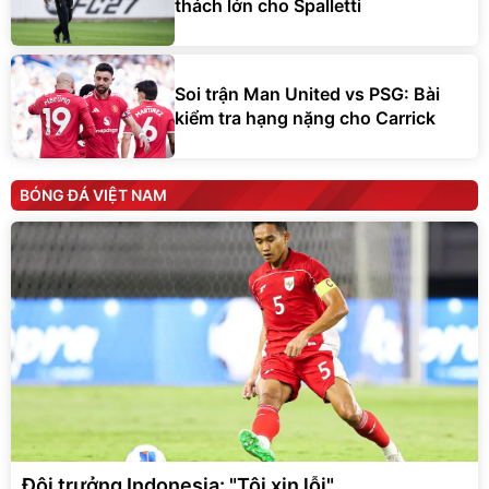
thách lớn cho Spalletti
Soi trận Man United vs PSG: Bài
kiểm tra hạng nặng cho Carrick
BÓNG ĐÁ VIỆT NAM
Đội trưởng Indonesia: "Tôi xin lỗi"