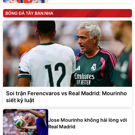
BÓNG ĐÁ TÂY BAN NHA
Soi trận Ferencvaros vs Real Madrid: Mourinho
siết kỷ luật
Jose Mourinho không hài lòng với
Real Madrid