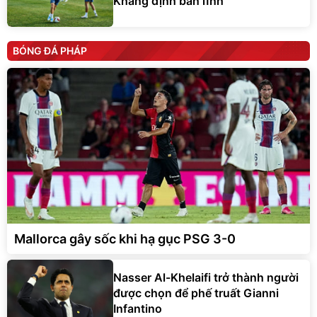
Khẳng định bản lĩnh
BÓNG ĐÁ PHÁP
Mallorca gây sốc khi hạ gục PSG 3-0
Nasser Al-Khelaifi trở thành người
được chọn để phế truất Gianni
Infantino