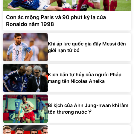
Cơn ác mộng Paris và 90 phút kỳ lạ của
Ronaldo năm 1998
Khi áp lực quốc gia đẩy Messi đến
giới hạn từ bỏ
Kịch bản tự hủy của người Pháp
mang tên Nicolas Anelka
Bi kịch của Ahn Jung-hwan khi làm
tổn thương nước Ý