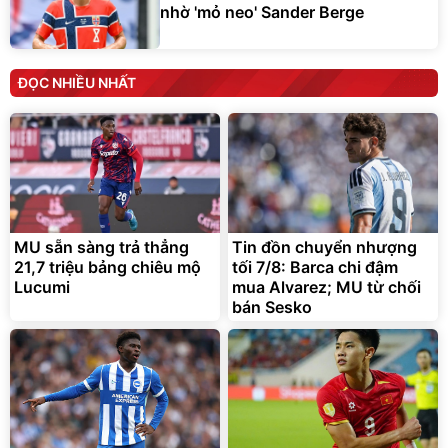
nhờ 'mỏ neo' Sander Berge
ĐỌC NHIỀU NHẤT
MU sẵn sàng trả thẳng
Tin đồn chuyển nhượng
21,7 triệu bảng chiêu mộ
tối 7/8: Barca chi đậm
Lucumi
mua Alvarez; MU từ chối
bán Sesko