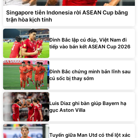
Singapore tiễn Indonesia rời ASEAN Cup bằng
trận hòa kịch tính
Đình Bắc lập cú đúp, Việt Nam đi
tiếp vào bán kết ASEAN Cup 2026
Đình Bắc chứng minh bản lĩnh sau
cú sốc bị thay sớm
Luis Diaz ghi bàn giúp Bayern hạ
gục Aston Villa
Tuyến giữa Man Utd có thể lột xác