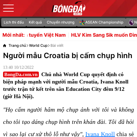
Lịch thi đấu
Kết quả
Chuyển nhượng
ASEAN Championship
N
iệt Nam
HLV Kim Sang Sik muốn Đình Bắc vươn tầm châ
Mới nhất:
Trang chủ
World Cup
Bài viết
Người mẫu Croatia bị cấm chụp hình
13:40 10/12/2022
Chủ nhà World Cup quyết định có
BongDa.com.vn
biện pháp mạnh với người mẫu Croatia, Ivana Knoll
trước trận tứ kết trên sân Education City đêm 9/12
(giờ Hà Nội).
"Họ cấm người hâm mộ chụp ảnh với tôi và không
cho tôi tạo dáng chụp hình trên khán đài. Tôi đã hỏi
vì sao lại cư xử thô lỗ như vậy"
,
Ivana Knoll
chia sẻ