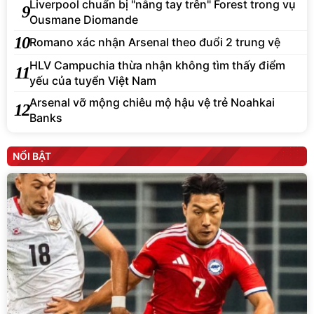
Liverpool chuẩn bị "nẫng tay trên" Forest trong vụ
9
Ousmane Diomande
10
Romano xác nhận Arsenal theo đuổi 2 trung vệ
HLV Campuchia thừa nhận không tìm thấy điểm
11
yếu của tuyển Việt Nam
Arsenal vỡ mộng chiêu mộ hậu vệ trẻ Noahkai
12
Banks
NỔI BẬT