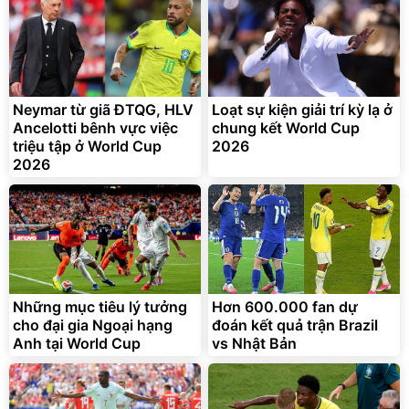
2.143.650
399.000
đ
đ
Flash Sale
Đã bán nhiều
Neymar từ giã ĐTQG, HLV
Loạt sự kiện giải trí kỳ lạ ở
Ancelotti bênh vực việc
chung kết World Cup
triệu tập ở World Cup
2026
2026
Bạt phủ xe ô tô cao cấp,
Xe đạp điện trợ lực G-
tráng nhôm 03 lớp
Force C14 gấp gọn bỏ cốp
tiện lợi
392.000
9.900.000
đ
đ
325.000
7.092.000
đ
đ
Những mục tiêu lý tưởng
Hơn 600.000 fan dự
Đã bán nhiều
Đang xem nhiều
cho đại gia Ngoại hạng
đoán kết quả trận Brazil
G-FORCE VIETNA
Anh tại World Cup
vs Nhật Bản