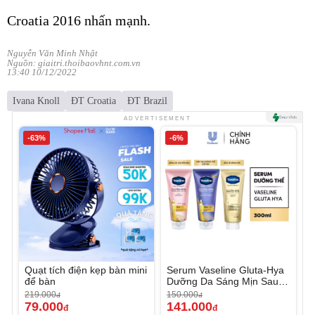
Croatia 2016 nhấn mạnh.
Nguyễn Văn Minh Nhật
Nguồn: giaitri.thoibaovhnt.com.vn
13:40 10/12/2022
Ivana Knoll
ĐT Croatia
ĐT Brazil
ADVERTISEMENT
-63%
-6%
Quạt tích điện kẹp bàn mini
Serum Vaseline Gluta-Hya
để bàn
Dưỡng Da Sáng Mịn Sau 7
Ngày
219.000
150.000
đ
đ
79.000
141.000
đ
đ