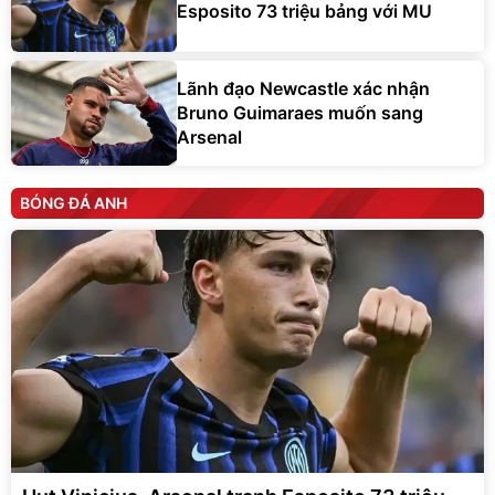
Esposito 73 triệu bảng với MU
Lãnh đạo Newcastle xác nhận
Bruno Guimaraes muốn sang
Arsenal
BÓNG ĐÁ ANH