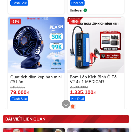
Flash Sale
Deal hot
Unilever
-63%
-50%
Quạt tích điện kẹp bàn mini
Bơm Lốp Kích Bình Ô Tô
để bàn
V2 4in1 MEDICAR –
12.000mAh
219.000
2.690.000
đ
đ
79.000
1.335.100
đ
đ
Flash Sale
Hot Deal
Unmute
Unmute
Máy ép chậm trái cây
Máy rửa xe cầm tay xịt rửa
BÀI VIẾT LIÊN QUAN
Elmich JEE 1855OL
cao áp có tạo bọt tuyết
3.000.000
đ