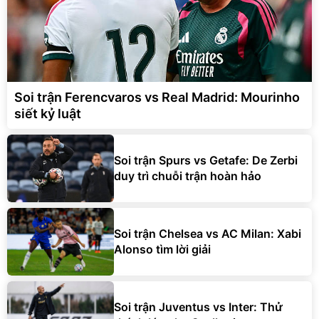
Soi trận Ferencvaros vs Real Madrid: Mourinho
siết kỷ luật
Soi trận Spurs vs Getafe: De Zerbi
duy trì chuỗi trận hoàn hảo
Soi trận Chelsea vs AC Milan: Xabi
Alonso tìm lời giải
Soi trận Juventus vs Inter: Thử