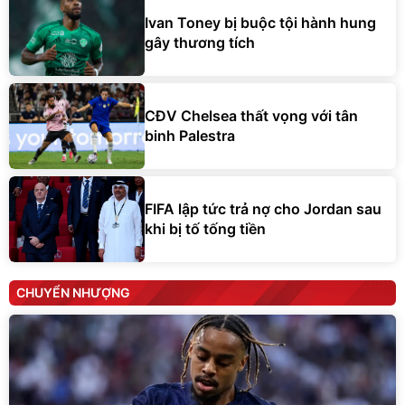
Ivan Toney bị buộc tội hành hung
gây thương tích
CĐV Chelsea thất vọng với tân
binh Palestra
FIFA lập tức trả nợ cho Jordan sau
khi bị tố tống tiền
CHUYỂN NHƯỢNG