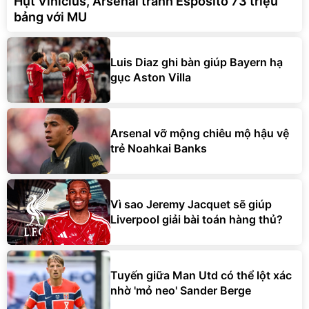
Hụt Vinicius, Arsenal tranh Esposito 73 triệu
bảng với MU
Luis Diaz ghi bàn giúp Bayern hạ
gục Aston Villa
Arsenal vỡ mộng chiêu mộ hậu vệ
trẻ Noahkai Banks
Vì sao Jeremy Jacquet sẽ giúp
Liverpool giải bài toán hàng thủ?
Tuyến giữa Man Utd có thể lột xác
nhờ 'mỏ neo' Sander Berge