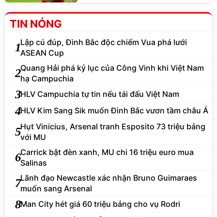
TIN NÓNG
Lập cú đúp, Đình Bắc độc chiếm Vua phá lưới
1
ASEAN Cup
Quang Hải phá kỷ lục của Công Vinh khi Việt Nam
2
hạ Campuchia
3
HLV Campuchia tự tin nếu tái đấu Việt Nam
4
HLV Kim Sang Sik muốn Đình Bắc vươn tầm châu Á
Hụt Vinicius, Arsenal tranh Esposito 73 triệu bảng
5
với MU
Carrick bật đèn xanh, MU chi 16 triệu euro mua
6
Salinas
Lãnh đạo Newcastle xác nhận Bruno Guimaraes
7
muốn sang Arsenal
8
Man City hét giá 60 triệu bảng cho vụ Rodri