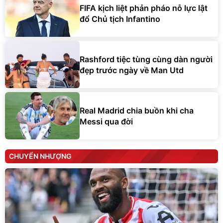
FIFA kịch liệt phản pháo nỗ lực lật
đổ Chủ tịch Infantino
Rashford tiệc tùng cùng dàn người
đẹp trước ngày về Man Utd
Real Madrid chia buồn khi cha
Messi qua đời
CHUYỂN NHƯỢNG