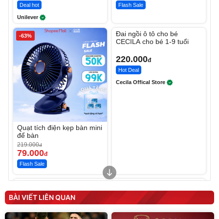
Deal hot
Flash Sale
Unilever
Unmute
Đai ngồi ô tô cho bé
-63%
CECILA cho bé 1-9 tuổi
220.000
đ
Hot Deal
Cecila Offical Store
Quạt tích điện kẹp bàn mini
để bàn
219.000
đ
79.000
đ
Flash Sale
Unmute
Unmute
Sữa dưỡng thể nâng tông
Robot Hút Bụi Lau Nhà -
tức thì Vaseline Body
D2-001 - Thông Minh
BÀI VIẾT LIÊN QUAN
190.000
3.000.000
đ
đ
138.330
2.200.000
đ
đ