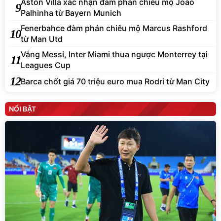
Aston Villa xác nhận đàm phán chiêu mộ Joao
9
Palhinha từ Bayern Munich
Fenerbahce đàm phán chiêu mộ Marcus Rashford
10
từ Man Utd
Vắng Messi, Inter Miami thua ngược Monterrey tại
11
Leagues Cup
12
Barca chốt giá 70 triệu euro mua Rodri từ Man City
NỔI BẬT