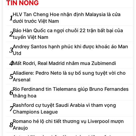
TIN NÓNG
HLV Tan Cheng Hoe nhận định Malaysia là cửa
1
dưới trước Việt Nam
Báo Hàn Quốc ca ngợi chuỗi 22 trận bất bại của
2
tuyển Việt Nam
Andrey Santos hạnh phúc khi được khoác áo Man
3
Utd
4
Mất Rodri, Real Madrid nhắm mua Zubimendi
Aliadiere: Pedro Neto là sự bổ sung tuyệt vời cho
5
Arsenal
Rio Ferdinand tin Tielemans giúp Bruno Fernandes
6
thăng hoa
Rashford cự tuyệt Saudi Arabia vì tham vọng
7
Champions League
Romano hé lộ chi tiết thương vụ Liverpool mượn
8
Araujo