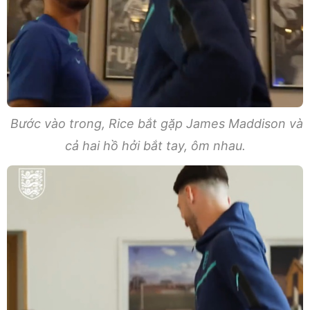
Bước vào trong, Rice bắt gặp James Maddison và
cả hai hồ hởi bắt tay, ôm nhau.