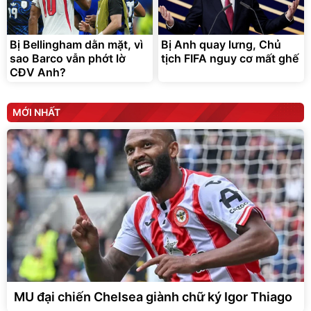
Bị Bellingham dằn mặt, vì
Bị Anh quay lưng, Chủ
sao Barco vẫn phớt lờ
tịch FIFA nguy cơ mất ghế
CĐV Anh?
MỚI NHẤT
MU đại chiến Chelsea giành chữ ký Igor Thiago