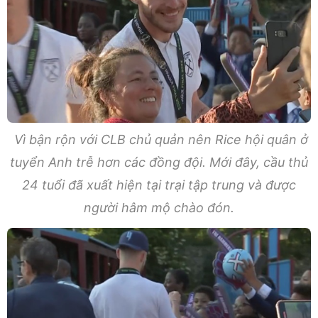
Vì bận rộn với CLB chủ quản nên Rice hội quân ở
tuyển Anh trễ hơn các đồng đội. Mới đây, cầu thủ
24 tuổi đã xuất hiện tại trại tập trung và được
người hâm mộ chào đón.