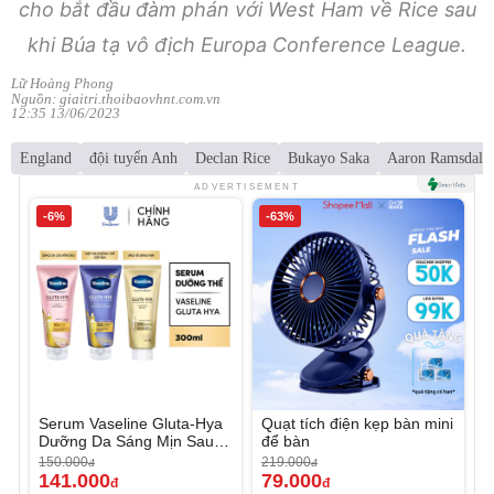
cho bắt đầu đàm phán với West Ham về Rice sau
khi Búa tạ vô địch Europa Conference League.
Lữ Hoàng Phong
Nguồn: giaitri.thoibaovhnt.com.vn
12:35 13/06/2023
England
đội tuyển Anh
Declan Rice
Bukayo Saka
Aaron Ramsdale
ADVERTISEMENT
-6%
-63%
Serum Vaseline Gluta-Hya
Quạt tích điện kẹp bàn mini
Dưỡng Da Sáng Mịn Sau 7
để bàn
Ngày
150.000
219.000
đ
đ
141.000
79.000
đ
đ