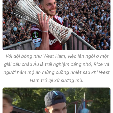
Với đội bóng như West Ham, việc lên ngôi ở một
giải đấu châu Âu là trải nghiệm đáng nhớ, Rice và
người hâm mộ ăn mừng cuồng nhiệt sau khi West
Ham trở lại xứ sương mù.