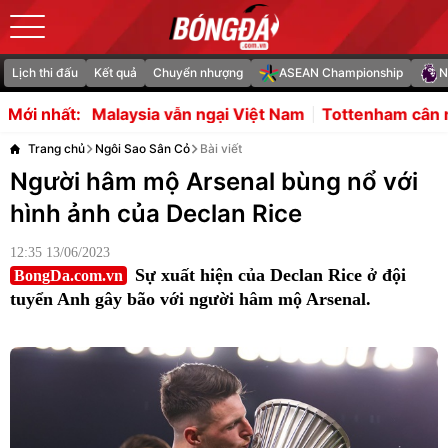
Lịch thi đấu
Kết quả
Chuyển nhượng
ASEAN Championship
N
ẫn ngại Việt Nam
Tottenham cân nhắc chiêu mộ Balogun
Mới nhất:
Trang chủ
Ngôi Sao Sân Cỏ
Bài viết
Người hâm mộ Arsenal bùng nổ với
hình ảnh của Declan Rice
12:35 13/06/2023
Sự xuất hiện của Declan Rice ở đội
BongDa.com.vn
tuyển Anh gây bão với người hâm mộ Arsenal.