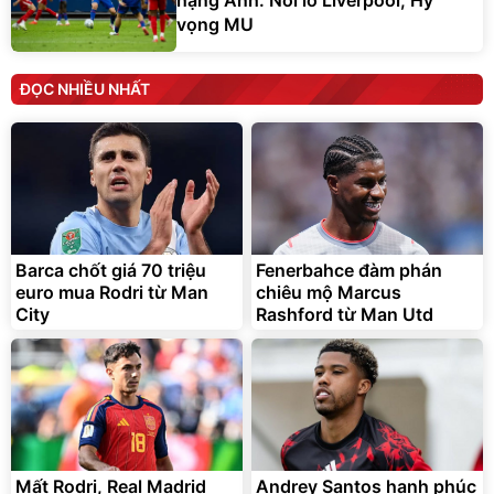
vọng MU
ĐỌC NHIỀU NHẤT
Barca chốt giá 70 triệu
Fenerbahce đàm phán
euro mua Rodri từ Man
chiêu mộ Marcus
City
Rashford từ Man Utd
Mất Rodri, Real Madrid
Andrey Santos hạnh phúc