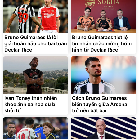
Discount
Flash Sale
Unmute
Vali Bamozo Khung Nhôm
9066 Size 20/24/28 Cao
Cấp
1.000.000
đ
825.000
Bruno Guimaraes là lời
Bruno Guimaraes tiết lộ
đ
giải hoàn hảo cho bài toán
tin nhắn chào mừng hóm
Flash Sale
Declan Rice
hỉnh từ Declan Rice
Lót ghế ôtô, nâng lưng
chống nóng giúp thoải mái
trong di chuyển
295.000
Ivan Toney thản nhiên
Cách Bruno Guimaraes
đ
khoe ảnh xa hoa dù bị
biến tuyến giữa Arsenal
Đã bán nhiều
khởi tố
trở nên bất bại