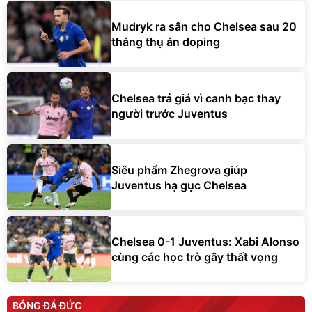
Mudryk ra sân cho Chelsea sau 20
tháng thụ án doping
Chelsea trả giá vì canh bạc thay
người trước Juventus
Siêu phẩm Zhegrova giúp
Juventus hạ gục Chelsea
Chelsea 0-1 Juventus: Xabi Alonso
cùng các học trò gây thất vọng
BÓNG ĐÁ ĐỨC