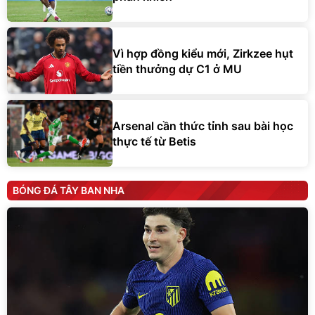
Vì hợp đồng kiểu mới, Zirkzee hụt
tiền thưởng dự C1 ở MU
Arsenal cần thức tỉnh sau bài học
thực tế từ Betis
BÓNG ĐÁ TÂY BAN NHA