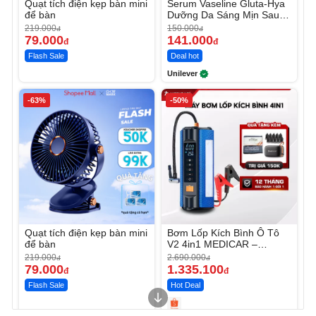
Quạt tích điện kẹp bàn mini
Serum Vaseline Gluta-Hya
để bàn
Dưỡng Da Sáng Mịn Sau 7
Ngày
219.000
150.000
đ
đ
79.000
141.000
đ
đ
Flash Sale
Deal hot
Unilever
-63%
-50%
Quạt tích điện kẹp bàn mini
Bơm Lốp Kích Bình Ô Tô
để bàn
V2 4in1 MEDICAR –
12.000mAh
219.000
2.690.000
đ
đ
79.000
1.335.100
đ
đ
Flash Sale
Hot Deal
Unmute
Unmute