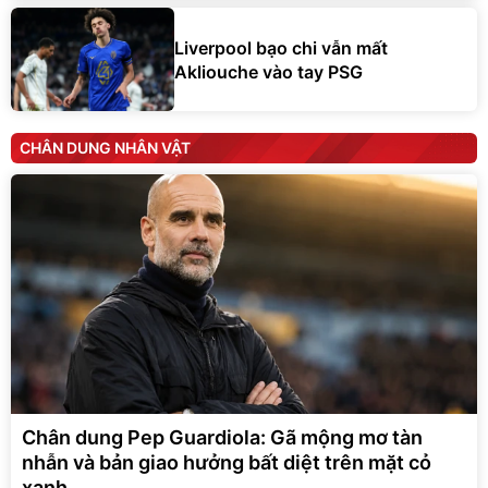
Liverpool bạo chi vẫn mất
Akliouche vào tay PSG
CHÂN DUNG NHÂN VẬT
Chân dung Pep Guardiola: Gã mộng mơ tàn
nhẫn và bản giao hưởng bất diệt trên mặt cỏ
xanh