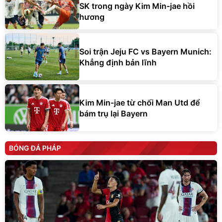
SK trong ngày Kim Min-jae hồi
hương
Soi trận Jeju FC vs Bayern Munich:
Khẳng định bản lĩnh
Kim Min-jae từ chối Man Utd để
bám trụ lại Bayern
BÓNG ĐÁ PHÁP