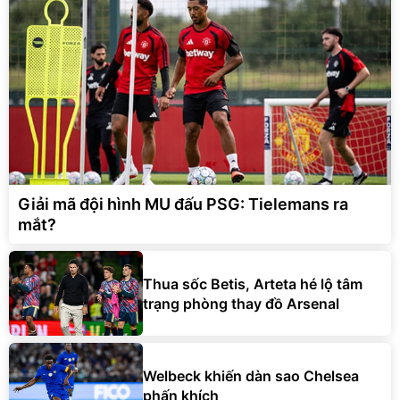
Giải mã đội hình MU đấu PSG: Tielemans ra
mắt?
Thua sốc Betis, Arteta hé lộ tâm
trạng phòng thay đồ Arsenal
Welbeck khiến dàn sao Chelsea
phấn khích