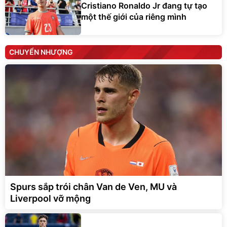
Cristiano Ronaldo Jr đang tự tạo
một thế giới của riêng mình
CHUYỂN NHƯỢNG
Spurs sắp trói chân Van de Ven, MU và
Liverpool vỡ mộng