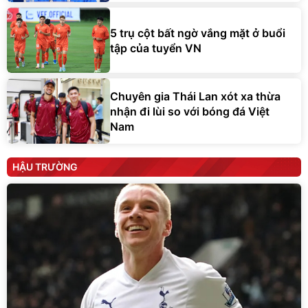
5 trụ cột bất ngờ vắng mặt ở buổi
tập của tuyển VN
Chuyên gia Thái Lan xót xa thừa
nhận đi lùi so với bóng đá Việt
Nam
HẬU TRƯỜNG