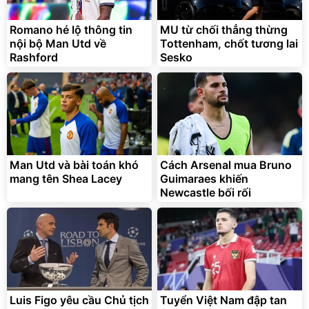
Romano hé lộ thông tin
MU từ chối thẳng thừng
nội bộ Man Utd về
Tottenham, chốt tương lai
Rashford
Sesko
Man Utd và bài toán khó
Cách Arsenal mua Bruno
mang tên Shea Lacey
Guimaraes khiến
Newcastle bối rối
Luis Figo yêu cầu Chủ tịch
Tuyển Việt Nam đập tan