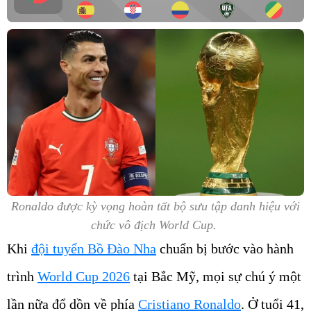
Ronaldo được kỳ vọng hoàn tất bộ sưu tập danh hiệu với
chức vô địch World Cup.
Khi
đội tuyển Bồ Đào Nha
chuẩn bị bước vào hành
trình
World Cup 2026
tại Bắc Mỹ, mọi sự chú ý một
lần nữa đổ dồn về phía
Cristiano Ronaldo
. Ở tuổi 41,