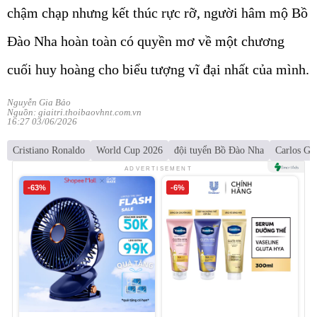
chậm chạp nhưng kết thúc rực rỡ, người hâm mộ Bồ
Đào Nha hoàn toàn có quyền mơ về một chương
cuối huy hoàng cho biểu tượng vĩ đại nhất của mình.
Nguyễn Gia Bảo
Nguồn: giaitri.thoibaovhnt.com.vn
16:27 03/06/2026
Cristiano Ronaldo
World Cup 2026
đội tuyển Bồ Đào Nha
Carlos Go
ADVERTISEMENT
-63%
-6%