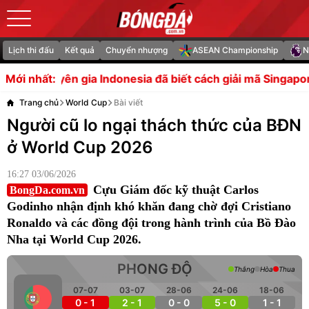
Lịch thi đấu
Kết quả
Chuyển nhượng
ASEAN Championship
N
 Indonesia đã biết cách giải mã Singapore
Yếu tố lịch s
Mới nhất:
Trang chủ
World Cup
Bài viết
Người cũ lo ngại thách thức của BĐN
ở World Cup 2026
16:27 03/06/2026
Cựu Giám đốc kỹ thuật Carlos
BongDa.com.vn
Godinho nhận định khó khăn đang chờ đợi Cristiano
Ronaldo và các đồng đội trong hành trình của Bồ Đào
Nha tại World Cup 2026.
PHONG ĐỘ
Thắng
Hòa
Thua
07-07
03-07
28-06
24-06
18-06
0 - 1
2 - 1
0 - 0
5 - 0
1 - 1