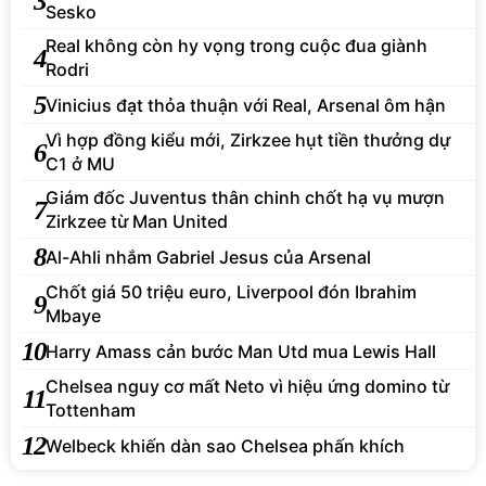
3
Sesko
Real không còn hy vọng trong cuộc đua giành
4
Rodri
5
Vinicius đạt thỏa thuận với Real, Arsenal ôm hận
Vì hợp đồng kiểu mới, Zirkzee hụt tiền thưởng dự
6
C1 ở MU
Giám đốc Juventus thân chinh chốt hạ vụ mượn
7
Zirkzee từ Man United
8
Al-Ahli nhắm Gabriel Jesus của Arsenal
Chốt giá 50 triệu euro, Liverpool đón Ibrahim
9
Mbaye
10
Harry Amass cản bước Man Utd mua Lewis Hall
Chelsea nguy cơ mất Neto vì hiệu ứng domino từ
11
Tottenham
12
Welbeck khiến dàn sao Chelsea phấn khích