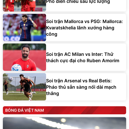
Phô diễn chiều sâu lực lượng
Soi trận Mallorca vs PSG: Mallorca:
Kvaratskhelia lãnh xướng hàng
công
Soi trận AC Milan vs Inter: Thử
thách cực đại cho Ruben Amorim
Soi trận Arsenal vs Real Betis:
Pháo thủ sẵn sàng nối dài mạch
thắng
BÓNG ĐÁ VIỆT NAM