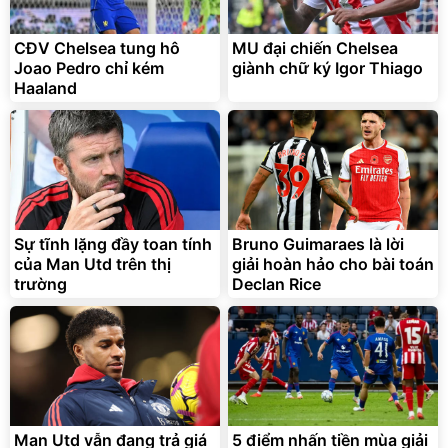
chống nóng giúp thoải mái
trong di chuyển
295.000
CĐV Chelsea tung hô
MU đại chiến Chelsea
đ
Joao Pedro chỉ kém
giành chữ ký Igor Thiago
Đã bán nhiều
Haaland
Sự tĩnh lặng đầy toan tính
Bruno Guimaraes là lời
của Man Utd trên thị
giải hoàn hảo cho bài toán
trường
Declan Rice
Man Utd vẫn đang trả giá
5 điểm nhấn tiền mùa giải