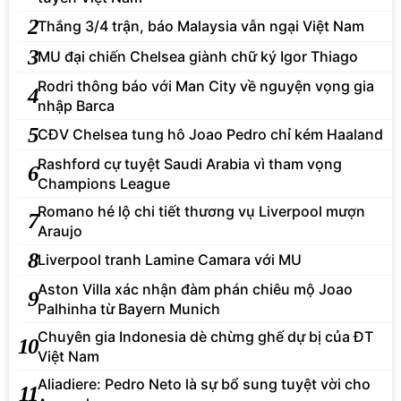
2
Thắng 3/4 trận, báo Malaysia vẫn ngại Việt Nam
3
MU đại chiến Chelsea giành chữ ký Igor Thiago
Rodri thông báo với Man City về nguyện vọng gia
4
nhập Barca
5
CĐV Chelsea tung hô Joao Pedro chỉ kém Haaland
Rashford cự tuyệt Saudi Arabia vì tham vọng
6
Champions League
Romano hé lộ chi tiết thương vụ Liverpool mượn
7
Araujo
8
Liverpool tranh Lamine Camara với MU
Aston Villa xác nhận đàm phán chiêu mộ Joao
9
Palhinha từ Bayern Munich
Chuyên gia Indonesia dè chừng ghế dự bị của ĐT
10
Việt Nam
Aliadiere: Pedro Neto là sự bổ sung tuyệt vời cho
11