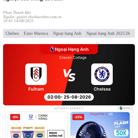
Phan Thanh Hải
Nguồn: giaitri.thoibaovhnt.com.vn
10:01 14/08/2025
Chelsea
Enzo Maresca
Ngoại hạng Anh
Ngoại hạng Anh 2025/26
l
Ngoại Hạng Anh
Craven Cottage
Fulham
Chelsea
02:00
- 25-08-2026
ADVERTISEMENT
-6%
-63%