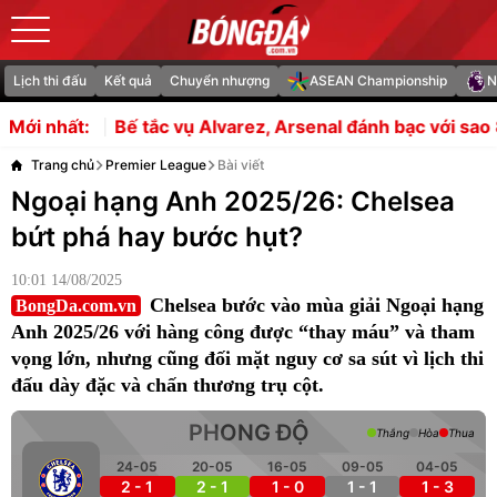
Lịch thi đấu
Kết quả
Chuyển nhượng
ASEAN Championship
N
tắc vụ Alvarez, Arsenal đánh bạc với sao 85 triệu bảng
R
Mới nhất:
Trang chủ
Premier League
Bài viết
Ngoại hạng Anh 2025/26: Chelsea
bứt phá hay bước hụt?
10:01 14/08/2025
Chelsea bước vào mùa giải Ngoại hạng
BongDa.com.vn
Anh 2025/26 với hàng công được “thay máu” và tham
vọng lớn, nhưng cũng đối mặt nguy cơ sa sút vì lịch thi
đấu dày đặc và chấn thương trụ cột.
PHONG ĐỘ
Thắng
Hòa
Thua
24-05
20-05
16-05
09-05
04-05
2 - 1
2 - 1
1 - 0
1 - 1
1 - 3