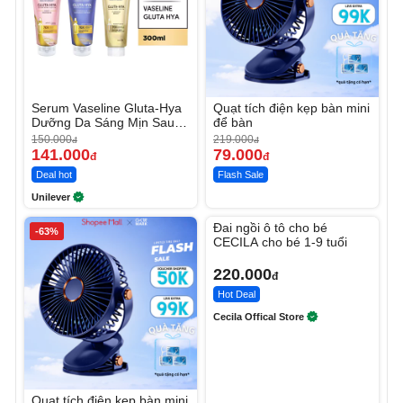
Serum Vaseline Gluta-Hya
Quạt tích điện kẹp bàn mini
Dưỡng Da Sáng Mịn Sau 7
để bàn
Ngày
150.000
219.000
đ
đ
141.000
79.000
đ
đ
Deal hot
Flash Sale
Unilever
Unmute
Đai ngồi ô tô cho bé
-63%
CECILA cho bé 1-9 tuổi
220.000
đ
Hot Deal
Cecila Offical Store
Quạt tích điện kẹp bàn mini