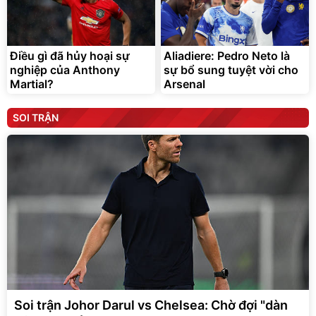
Điều gì đã hủy hoại sự
Aliadiere: Pedro Neto là
nghiệp của Anthony
sự bổ sung tuyệt vời cho
Martial?
Arsenal
SOI TRẬN
Soi trận Johor Darul vs Chelsea: Chờ đợi "dàn