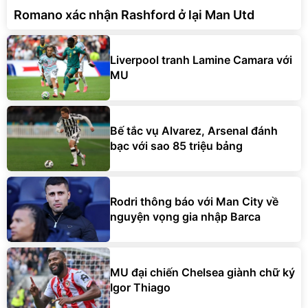
Romano xác nhận Rashford ở lại Man Utd
Liverpool tranh Lamine Camara với
MU
Bế tắc vụ Alvarez, Arsenal đánh
bạc với sao 85 triệu bảng
Rodri thông báo với Man City về
nguyện vọng gia nhập Barca
MU đại chiến Chelsea giành chữ ký
Igor Thiago