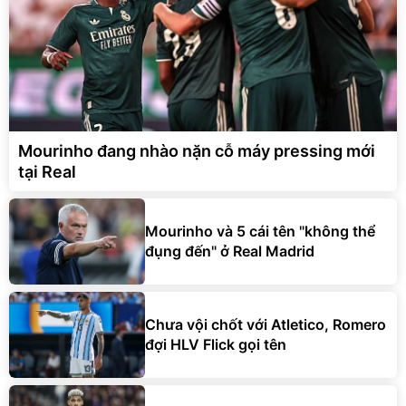
Mourinho đang nhào nặn cỗ máy pressing mới
tại Real
Mourinho và 5 cái tên "không thể
đụng đến" ở Real Madrid
Chưa vội chốt với Atletico, Romero
đợi HLV Flick gọi tên