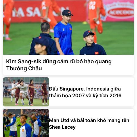
Kim Sang-sik dũng cảm rũ bỏ hào quang
Thường Châu
Đấu Singapore, Indonesia giữa
thảm họa 2007 và kỳ tích 2016
Man Utd và bài toán khó mang tên
Shea Lacey