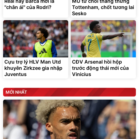
Real hay Barca mới là
MU từ chối thẳng thừng
Đã bán nhiều
Đang xem nhiều
''chân ái'' của Rodri?
Tottenham, chốt tương lai
G-FORCE VIETNA
Sesko
Cựu trợ lý HLV Man Utd
CĐV Arsenal hồi hộp
khuyên Zirkzee gia nhập
trước động thái mới của
Juventus
Vinicius
MỚI NHẤT