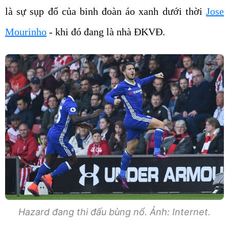
là sự sụp đổ của binh đoàn áo xanh dưới thời
Jose
Mourinho
- khi đó đang là nhà ĐKVĐ.
Hazard đang thi đấu bùng nổ. Ảnh: Internet.