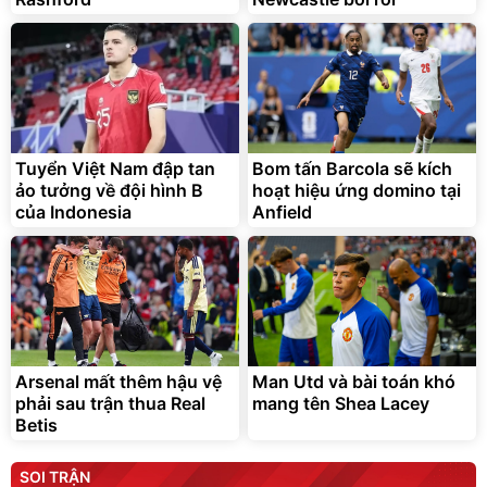
Tuyển Việt Nam đập tan
Bom tấn Barcola sẽ kích
ảo tưởng về đội hình B
hoạt hiệu ứng domino tại
của Indonesia
Anfield
Arsenal mất thêm hậu vệ
Man Utd và bài toán khó
phải sau trận thua Real
mang tên Shea Lacey
Betis
SOI TRẬN