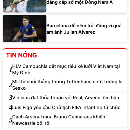
đẳng cấp số một Đông Nam Á
Barcelona dễ nếm trái đắng vì quá
ám ảnh Julian Alvarez
TIN NÓNG
HLV Campuchia đặt mục tiêu xé lưới Việt Nam tại
1
Mỹ Đình
MU từ chối thẳng thừng Tottenham, chốt tương lai
2
Sesko
3
Vinicius đạt thỏa thuận với Real, Arsenal ôm hận
4
Luis Figo yêu cầu Chủ tịch FIFA Infantino từ chức
Cách Arsenal mua Bruno Guimaraes khiến
5
Newcastle bối rối