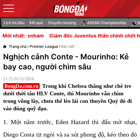
Lịch thi đấu
Kết quả
Chuyển nhượng
ASEAN Championship
N
m
Giám đốc Juventus thân chinh chốt hạ vụ mượn Zirkz
Mới nhất:
Trang chủ
Premier League
Bài viết
Nghịch cảnh Conte - Mourinho: Kẻ
bay cao, người chìm sâu
21:25 01/11/2016
Trong khi Chelsea thắng như chẻ tre
BongDa.com.vn
dưới thời tân HLV Conte, thì Mourinho vẫn chìm
trong vũng lầy, chưa thể lèo lái con thuyền Quỷ đỏ đi
vào đúng quỹ đạo.
1. Một năm trước, Eden Hazard thi đấu mờ nhạt,
Diego Costa tịt ngòi và sa sút phong độ, kéo theo đó