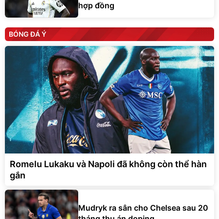
hợp đồng
BÓNG ĐÁ Ý
Romelu Lukaku và Napoli đã không còn thể hàn
gắn
Mudryk ra sân cho Chelsea sau 20
tháng thụ án doping