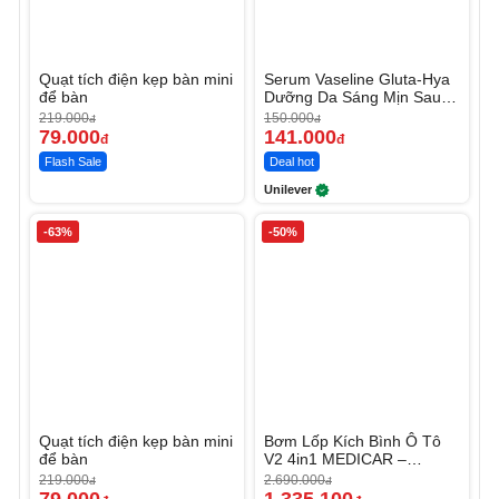
Quạt tích điện kẹp bàn mini
Serum Vaseline Gluta-Hya
để bàn
Dưỡng Da Sáng Mịn Sau 7
Ngày
219.000
150.000
đ
đ
79.000
141.000
đ
đ
Flash Sale
Deal hot
Unilever
-63%
-50%
Quạt tích điện kẹp bàn mini
Bơm Lốp Kích Bình Ô Tô
để bàn
V2 4in1 MEDICAR –
12.000mAh
219.000
2.690.000
đ
đ