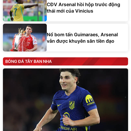
CĐV Arsenal hồi hộp trước động
thái mới của Vinicius
Nổ bom tấn Guimaraes, Arsenal
vẫn được khuyên săn tiền đạo
BÓNG ĐÁ TÂY BAN NHA