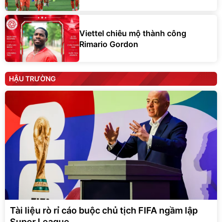
Viettel chiêu mộ thành công
Rimario Gordon
HẬU TRƯỜNG
Tài liệu rò rỉ cáo buộc chủ tịch FIFA ngầm lập
Super League