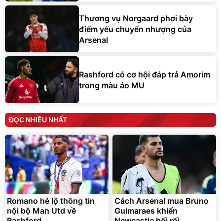
Thương vụ Norgaard phơi bày
điểm yếu chuyển nhượng của
Arsenal
Rashford có cơ hội đáp trả Amorim
trong màu áo MU
ĐỌC NHIỀU NHẤT
Romano hé lộ thông tin
Cách Arsenal mua Bruno
nội bộ Man Utd về
Guimaraes khiến
Rashford
Newcastle bối rối