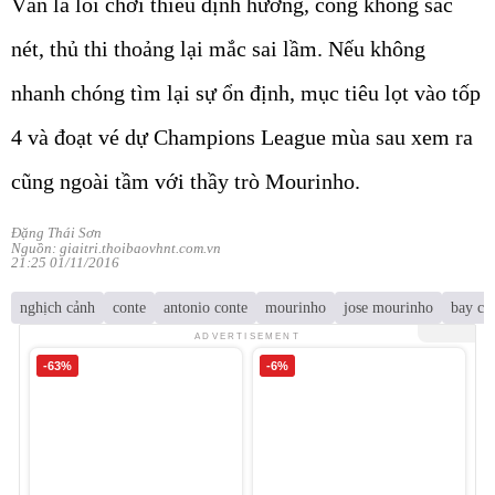
Vẫn là lối chơi thiếu định hướng, công không sắc
nét, thủ thi thoảng lại mắc sai lầm. Nếu không
nhanh chóng tìm lại sự ổn định, mục tiêu lọt vào tốp
4 và đoạt vé dự Champions League mùa sau xem ra
cũng ngoài tầm với thầy trò Mourinho.
Đặng Thái Sơn
Nguồn: giaitri.thoibaovhnt.com.vn
21:25 01/11/2016
nghịch cảnh
conte
antonio conte
mourinho
jose mourinho
bay ca
ADVERTISEMENT
-63%
-6%