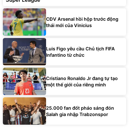
CĐV Arsenal hồi hộp trước động
thái mới của Vinicius
Luis Figo yêu cầu Chủ tịch FIFA
Infantino từ chức
Cristiano Ronaldo Jr đang tự tạo
một thế giới của riêng mình
25.000 fan đốt pháo sáng đón
Salah gia nhập Trabzonspor