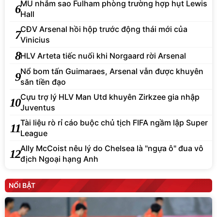
MU nhắm sao Fulham phòng trường hợp hụt Lewis
6
Hall
CĐV Arsenal hồi hộp trước động thái mới của
7
Vinicius
8
HLV Arteta tiếc nuối khi Norgaard rời Arsenal
Nổ bom tấn Guimaraes, Arsenal vẫn được khuyên
9
săn tiền đạo
Cựu trợ lý HLV Man Utd khuyên Zirkzee gia nhập
10
Juventus
Tài liệu rò rỉ cáo buộc chủ tịch FIFA ngầm lập Super
11
League
Ally McCoist nêu lý do Chelsea là "ngựa ô" đua vô
12
địch Ngoại hạng Anh
NỔI BẬT