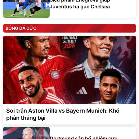
Juventus hạ gục Chelsea
BÓNG ĐÁ ĐỨC
Soi trận Aston Villa vs Bayern Munich: Khó
phân thắng bại
Dortmund sắp bổ nhiệm cựu