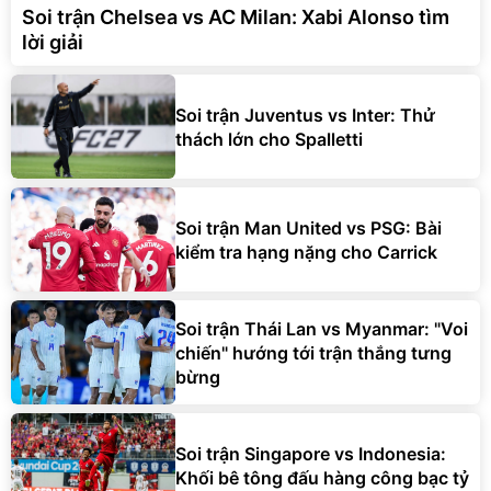
Soi trận Chelsea vs AC Milan: Xabi Alonso tìm
lời giải
Soi trận Juventus vs Inter: Thử
thách lớn cho Spalletti
Soi trận Man United vs PSG: Bài
kiểm tra hạng nặng cho Carrick
Soi trận Thái Lan vs Myanmar: "Voi
chiến" hướng tới trận thắng tưng
bừng
Soi trận Singapore vs Indonesia:
Khối bê tông đấu hàng công bạc tỷ