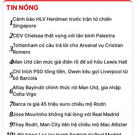
TIN NÓNG
Cảnh báo HLV Herdman trước trận tử chiến
1
Singapore
2
CĐV Chelsea thất vọng với tân binh Palestra
Tottenham có câu trả lời cho Arsenal vụ Cristian
3
Romero
4
Man Utd cần mức giá điên rồ để sở hữu Lewis Hall
Chỉ trích PSG tống tiền, Owen kêu gọi Liverpool từ
5
bỏ Barcola
Altay Bayindir chính thức rời Man Utd, gia nhập
6
Celta Vigo
7
Barca ra giá 45 triệu euro chiêu mộ Rodri
8
Jose Mourinho không hài lòng với Real Madrid
9
Thay Rodri, Man City liên hệ chiêu mộ Mac Allister
10
3 đội bóng La Liga tranh Endrick từ Real Madrid