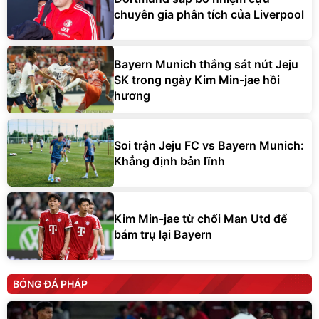
chuyên gia phân tích của Liverpool
Bayern Munich thắng sát nút Jeju
SK trong ngày Kim Min-jae hồi
hương
Soi trận Jeju FC vs Bayern Munich:
Khẳng định bản lĩnh
Kim Min-jae từ chối Man Utd để
bám trụ lại Bayern
BÓNG ĐÁ PHÁP