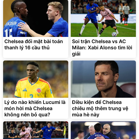
Lót ghế ôtô, nâng lưng
chống nóng giúp thoải mái
trong di chuyển
295.000
Chelsea đối mặt bài toán
Soi trận Chelsea vs AC
đ
thanh lý 16 cầu thủ
Milan: Xabi Alonso tìm lời
Đã bán nhiều
giải
Lý do nào khiến Lucumi là
Điều kiện để Chelsea
món hời mà Chelsea
chiêu mộ thêm trung vệ
không nên bỏ qua?
mùa hè này