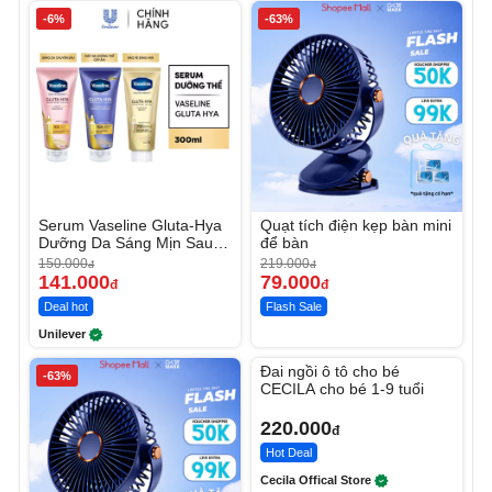
-6%
-63%
Serum Vaseline Gluta-Hya
Quạt tích điện kẹp bàn mini
Dưỡng Da Sáng Mịn Sau 7
để bàn
Ngày
150.000
219.000
đ
đ
141.000
79.000
đ
đ
Deal hot
Flash Sale
Unilever
Unmute
Đai ngồi ô tô cho bé
-63%
CECILA cho bé 1-9 tuổi
220.000
đ
Hot Deal
Cecila Offical Store