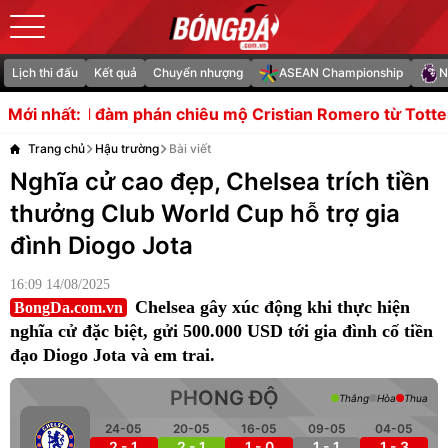
Lịch thi đấu
Kết quả
Chuyển nhượng
ASEAN Championship
N
phán chiêu mộ Cristian Romero từ Tottenham
Argentina 
Mới nhất:
Trang chủ
Hậu trường
Bài viết
Nghĩa cử cao đẹp, Chelsea trích tiền
thưởng Club World Cup hỗ trợ gia
đình Diogo Jota
16:09 14/08/2025
Chelsea gây xúc động khi thực hiện
BongDa.com.vn
nghĩa cử đặc biệt, gửi 500.000 USD tới gia đình cố tiền
đạo Diogo Jota và em trai.
PHONG ĐỘ
Thắng
Hòa
Thua
24-05
20-05
16-05
09-05
04-05
2 - 1
2 - 1
1 - 0
1 - 1
1 - 3