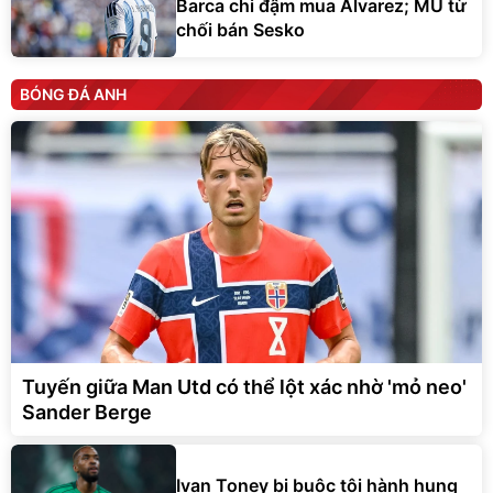
Barca chi đậm mua Alvarez; MU từ
chối bán Sesko
BÓNG ĐÁ ANH
Tuyến giữa Man Utd có thể lột xác nhờ 'mỏ neo'
Sander Berge
Ivan Toney bị buộc tội hành hung