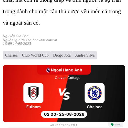
trọng dành cho một cầu thủ được yêu mến cả trong
và ngoài sân cỏ.
Nguyễn Gia Bảo
Nguồn: giaitri.thoibaovhnt.com.vn
16:09 14/08/2025
Chelsea
Club World Cup
Diogo Jota
Andre Silva
Ngoại Hạng Anh
Craven Cottage
Fulham
Chelsea
02:00
- 25-08-2026
ADVERTISEMENT