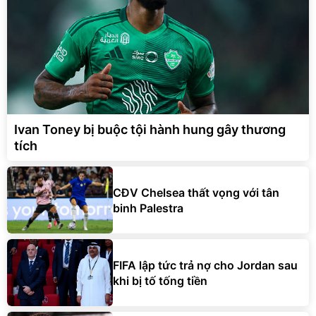
Ivan Toney bị buộc tội hành hung gây thương
tích
CĐV Chelsea thất vọng với tân
binh Palestra
FIFA lập tức trả nợ cho Jordan sau
khi bị tố tống tiền