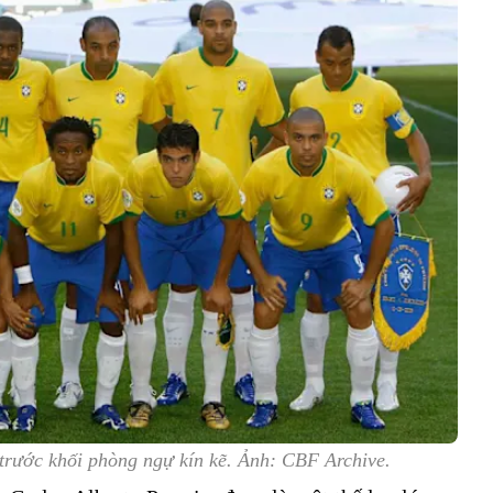
 trước khối phòng ngự kín kẽ. Ảnh: CBF Archive.