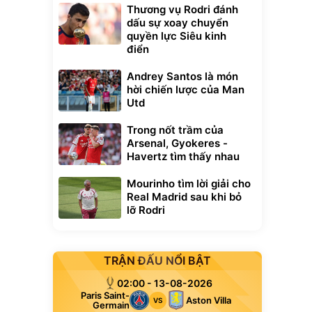
Thương vụ Rodri đánh
dấu sự xoay chuyển
quyền lực Siêu kinh
điển
Andrey Santos là món
hời chiến lược của Man
Utd
Trong nốt trầm của
Arsenal, Gyokeres -
Havertz tìm thấy nhau
Mourinho tìm lời giải cho
Real Madrid sau khi bỏ
lỡ Rodri
TRẬN ĐẤU NỔI BẬT
02:00 - 13-08-2026
Paris Saint-
Aston Villa
VS
Germain