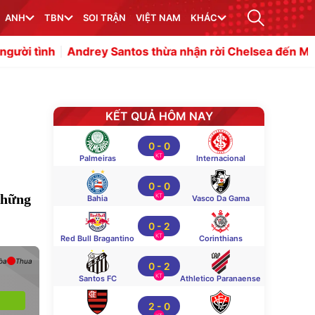
ANH
TBN
SOI TRẬN
VIỆT NAM
KHÁC
ndrey Santos thừa nhận rời Chelsea đến MU là bước tiến
KẾT QUẢ HÔM NAY
0
-
0
KT
Palmeiras
Internacional
0
-
0
những
KT
Bahia
Vasco Da Gama
0
-
2
KT
Red Bull Bragantino
Corinthians
òa
Thua
0
-
2
KT
Santos FC
Athletico Paranaense
2
-
0