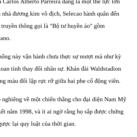
a Carlos Alberto Parreira đang là một thế lực lớn
là nhà đương kim vô địch, Selecao hành quân đến
truyền thông gọi là "Bộ tư huyền ảo" gồm
iano.
 thống này vận hành chưa thực sự mượt mà như kỳ
toan tính thay đổi nhân sự. Khán đài Waldstadion
g màu đối lập rực rỡ giữa hai phe cổ động viên.
 nghiêng về một chiến thắng cho đại diện Nam Mỹ
ết năm 1998, và ít ai ngờ rằng họ sắp được chứng
ược lại quy luật của thời gian.