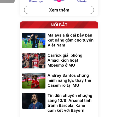
KT
Flamengo
Vitoria
Xem thêm
NỔI BẬT
Malaysia là cái bẫy bán
kết đáng gờm cho tuyển
Việt Nam
Carrick giải phóng
Amad, kích hoạt
Mbeumo ở MU
Andrey Santos chứng
minh năng lực thay thế
Casemiro tại MU
Tin đồn chuyển nhượng
sáng 10/8: Arsenal tính
tranh Barcola; Kane
cam kết với Bayern