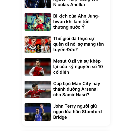
Nicolas Anelka
Bi kịch của Ahn Jung-
hwan khi làm tổn
thương nước Ý
Thế giới đã thực sự
quên đi nỗi sợ mang tên
tuyển Đức?
Mesut Ozil và sự khép
lại của kỷ nguyên số 10
cổ điển
Cúp bạc Man City hay
thánh đường Arsenal
cho Samir Nasri?
John Terry người giữ
ngọn lửa hồn Stamford
Bridge