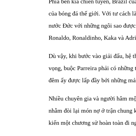
Phía bên kia chiến tuyến, Brazil củ
của bóng đá thế giới. Với tư cách 
nước Đức với những ngôi sao được 
Ronaldo, Ronaldinho, Kaka và Adr
Dù vậy, khi bước vào giải đấu, hệ
vọng, buộc Parreira phải có những 
đêm ấy được lấp đầy bởi những mản
Nhiều chuyên gia và người hâm mộ
nhằm đòi lại món nợ ở trận chung k
kiến một chương sử hoàn toàn đi ng