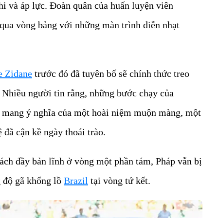
hi và áp lực. Đoàn quân của huấn luyện viên
ua vòng bảng với những màn trình diễn nhạt
e Zidane
trước đó đã tuyên bố sẽ chính thức treo
i. Nhiều người tin rằng, những bước chạy của
còn mang ý nghĩa của một hoài niệm muộn màng, một
 đã cận kề ngày thoái trào.
ch đầy bản lĩnh ở vòng một phần tám, Pháp vẫn bị
g độ gã khổng lồ
Brazil
tại vòng tứ kết.