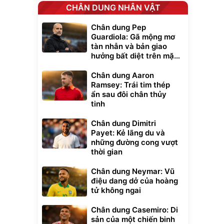
CHÂN DUNG NHÂN VẬT
Chân dung Pep
Guardiola: Gã mộng mơ
tàn nhẫn và bản giao
hưởng bất diệt trên mặt
cỏ xanh
Chân dung Aaron
Ramsey: Trái tim thép
ẩn sau đôi chân thủy
tinh
Chân dung Dimitri
Payet: Kẻ lãng du và
những đường cong vượt
thời gian
Chân dung Neymar: Vũ
điệu dang dở của hoàng
tử không ngai
Chân dung Casemiro: Di
sản của một chiến binh