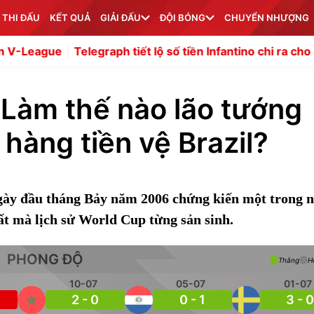
 THI ĐẤU
KẾT QUẢ
GIẢI ĐẤU
ĐỘI BÓNG
CHUYỂN NHƯỢNG
Telegraph tiết lộ số tiền Infantino chi ra cho người tình
A
Làm thế nào lão tướng
hàng tiền vệ Brazil?
gày đầu tháng Bảy năm 2006 chứng kiến một trong 
ất mà lịch sử World Cup từng sản sinh.
PHONG ĐỘ
Thắng
H
10-07
05-07
01-07
2 - 0
0 - 1
3 - 0