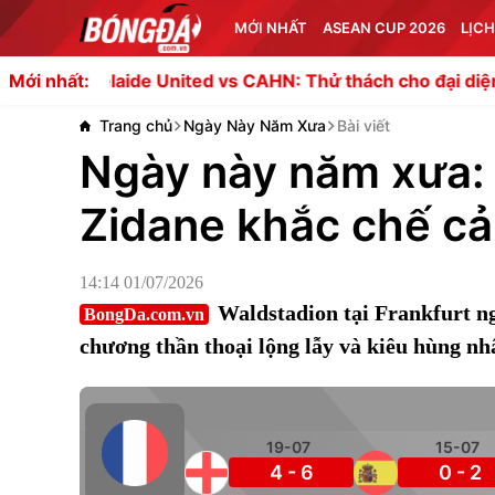
MỚI NHẤT
ASEAN CUP 2026
LỊCH
laide United vs CAHN: Thử thách cho đại diện V-League
Mới nhất:
Trang chủ
Ngày Này Năm Xưa
Bài viết
Ngày này năm xưa: 
Zidane khắc chế cả 
14:14 01/07/2026
Waldstadion tại Frankfurt n
BongDa.com.vn
chương thần thoại lộng lẫy và kiêu hùng nh
19-07
15-07
4 - 6
0 - 2