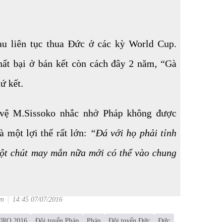
au liên tục thua Đức ở các kỳ World Cup.
ất bại ở bán kết còn cách đây 2 năm, “Gà
ứ kết.
ền vệ M.Sissoko nhắc nhở Pháp không được
 một lợi thế rất lớn:
“Đá với họ phải tỉnh
một chút may mắn nữa mới có thể vào chung
vn
14:45 07/07/2016
EURO 2016
Đội tuyển Pháp
Pháp
Đội tuyển Đức
Đức