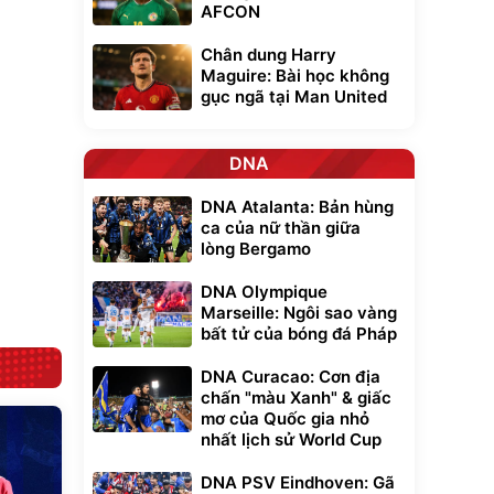
AFCON
Unmute
t Bụi Lau
Vali Bamozo
Chân dung Harry
-001 -
Khung Nhôm
Maguire: Bài học không
inh
9066 Size
1.000.000
đ
đ
gục ngã tại Man United
20/24/28 Cao Cấp
000
825.000
đ
đ
Flash Sale
DNA
Lót ghế ôtô, nâng
DNA Atalanta: Bản hùng
lưng chống nóng
ca của nữ thần giữa
giúp thoải mái
trong di chuyển
lòng Bergamo
295.000
đ
Đã bán nhiều
DNA Olympique
Marseille: Ngôi sao vàng
bất tử của bóng đá Pháp
DNA Curacao: Cơn địa
chấn "màu Xanh" & giấc
mơ của Quốc gia nhỏ
nhất lịch sử World Cup
DNA PSV Eindhoven: Gã