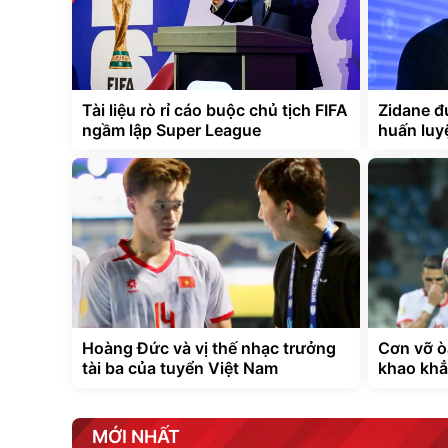
Tài liệu rò rỉ cáo buộc chủ tịch FIFA
Zidane đ
ngầm lập Super League
huấn luy
Hoàng Đức và vị thế nhạc trưởng
Cơn vỡ ò
tài ba của tuyển Việt Nam
khao khẳ
MỚI NHẤT