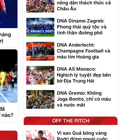
nông dân thách thức cả
Châu Âu
DNA Dinamo Zagreb:
Phong thái quý tộc và
tinh thần đường phố
tháng
rị
DNA Anderlecht:
Champagne Football và
màu tím Hoàng gia
DNA AS Monaco:
Nghịch lý tuyệt đẹp bên
bờ Địa Trung Hải
DNA Gremio: Không
Joga Bonito, chỉ có máu
và nước mắt
đã
ế nào?
OFF THE PITCH
Vì sao Quả bóng vàng
Rodri đứng ngoài cuộc