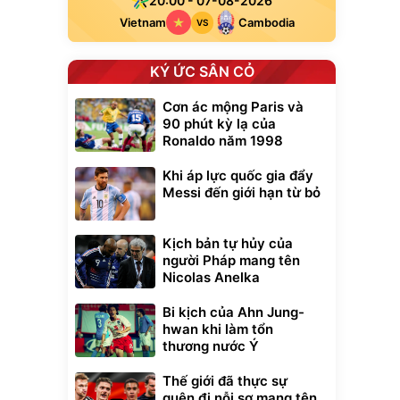
20:00 - 07-08-2026
Vietnam
Cambodia
VS
KÝ ỨC SÂN CỎ
Cơn ác mộng Paris và
90 phút kỳ lạ của
Ronaldo năm 1998
Khi áp lực quốc gia đẩy
Messi đến giới hạn từ bỏ
Kịch bản tự hủy của
người Pháp mang tên
Nicolas Anelka
Bi kịch của Ahn Jung-
hwan khi làm tổn
thương nước Ý
Thế giới đã thực sự
quên đi nỗi sợ mang tên