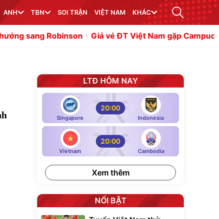
ANH
TBN
SOI TRẬN
VIỆT NAM
KHÁC
Robinson
Giá vé ĐT Việt Nam gặp Campuchia chênh 100
LTĐ HÔM NAY
20:00
nh
Singapore
Indonesia
20:00
Vietnam
Cambodia
Xem thêm
NỔI BẬT