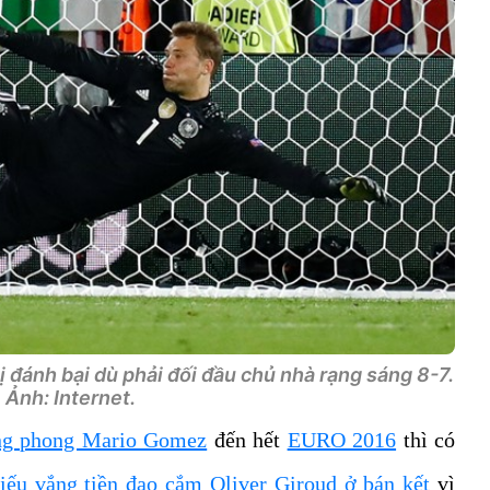
 đánh bại dù phải đối đầu chủ nhà rạng sáng 8-7.
Ảnh: Internet.
ung phong Mario Gomez
đến hết
EURO 2016
thì có
iếu vắng tiền đạo cắm Oliver Giroud ở bán kết
vì