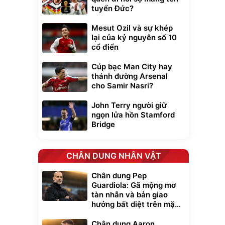
tuyển Đức?
Mesut Ozil và sự khép
lại của kỷ nguyên số 10
cổ điển
Cúp bạc Man City hay
thánh đường Arsenal
cho Samir Nasri?
John Terry người giữ
ngọn lửa hồn Stamford
Bridge
CHÂN DUNG NHÂN VẬT
Chân dung Pep
Guardiola: Gã mộng mơ
tàn nhẫn và bản giao
hưởng bất diệt trên mặt
cỏ xanh
Chân dung Aaron