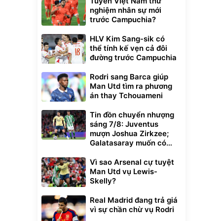
Tuyển Việt Nam thử
nghiệm nhân sự mới
trước Campuchia?
HLV Kim Sang-sik có
thể tính kế vẹn cả đôi
đường trước Campuchia
Rodri sang Barca giúp
Man Utd tìm ra phương
án thay Tchouameni
Tin đồn chuyển nhượng
sáng 7/8: Juventus
mượn Joshua Zirkzee;
Galatasaray muốn có
Gabriel Martinelli
Vì sao Arsenal cự tuyệt
Man Utd vụ Lewis-
Skelly?
Real Madrid đang trả giá
vì sự chần chừ vụ Rodri