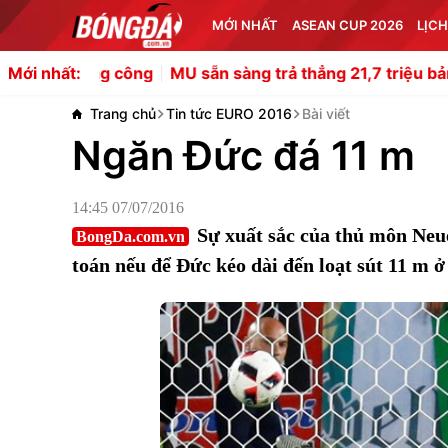
MỚI NHẤT
ASEAN CUP 2026
LỊCH
g công
MU sẵn sàng trả thẳng 21,7 triệu bảng chiêu mộ 
Mới nhất:
Trang chủ
Tin tức EURO 2016
Bài viết
Ngăn Đức đá 11 m
14:45 07/07/2016
Sự xuất sắc của thủ môn Neu
BongDa.com.vn
toán nếu để Đức kéo dài đến loạt sút 11 m ở