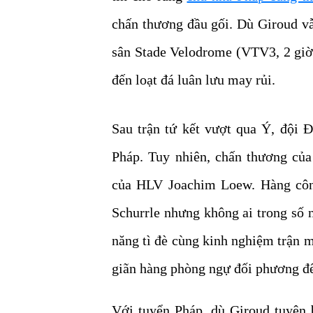
chấn thương đầu gối. Dù Giroud vẫ
sân Stade Velodrome (VTV3, 2 giờ
đến loạt đá luân lưu may rủi.
Sau trận tứ kết vượt qua Ý, đội 
Pháp. Tuy nhiên, chấn thương củ
của HLV Joachim Loew. Hàng công
Schurrle nhưng không ai trong số 
năng tì đè cùng kinh nghiệm trận 
giãn hàng phòng ngự đối phương để
Với tuyển Pháp, dù Giroud tuyên 