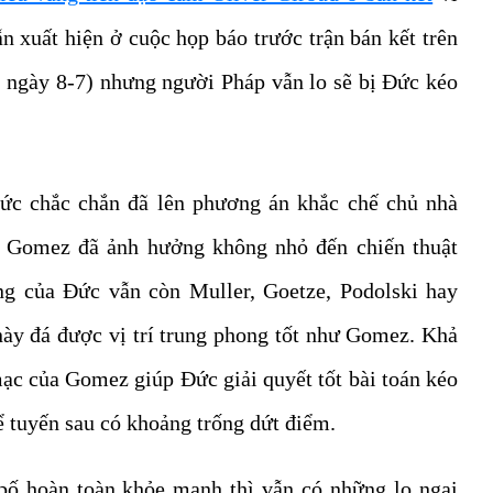
n xuất hiện ở cuộc họp báo trước trận bán kết trên
 ngày 8-7) nhưng người Pháp vẫn lo sẽ bị Đức kéo
Đức chắc chắn đã lên phương án khắc chế chủ nhà
a Gomez đã ảnh hưởng không nhỏ đến chiến thuật
 của Đức vẫn còn Muller, Goetze, Podolski hay
này đá được vị trí trung phong tốt như Gomez. Khả
mạc của Gomez giúp Đức giải quyết tốt bài toán kéo
 tuyến sau có khoảng trống dứt điểm.
bố hoàn toàn khỏe mạnh thì vẫn có những lo ngại