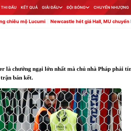
 THI ĐẤU
KẾT QUẢ
GIẢI ĐẤU
ĐỘI BÓNG
CHUYỂN NHƯỢNG
Lucumi
Newcastle hét giá Hall, MU chuyển hướng sang 
er là chướng ngại lớn nhất mà chủ nhà Pháp phải tí
 trận bán kết.