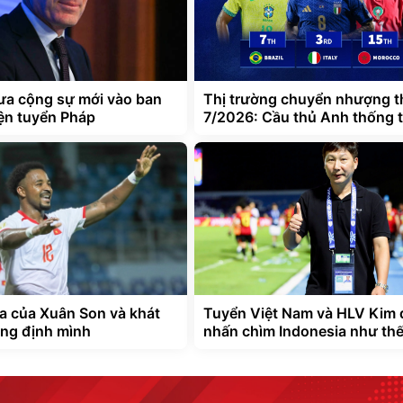
ưa cộng sự mới vào ban
Thị trường chuyển nhượng 
ện tuyển Pháp
7/2026: Cầu thủ Anh thống t
a của Xuân Son và khát
Tuyển Việt Nam và HLV Kim 
ng định mình
nhấn chìm Indonesia như th