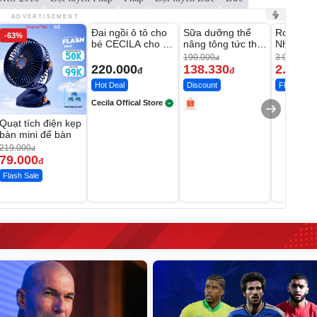
Unmute
Unmute
Unmute
ADVERTISEMENT
Đai ngồi ô tô cho
Sữa dưỡng thể
Robot Hú
-63%
-27%
bé CECILA cho bé
nâng tông tức thì
Nhà - D2
1-9 tuổi
Vaseline Body
Thông M
190.000
3.000.000
đ
220.000
138.330
2.200.
đ
đ
Hot Deal
Discount
Flash Sale
Cecila Offical Store
Quạt tích điện kẹp
bàn mini để bàn
219.000
đ
79.000
đ
Flash Sale