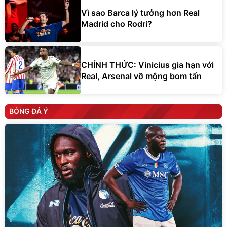
Vì sao Barca lý tưởng hơn Real
Madrid cho Rodri?
CHÍNH THỨC: Vinicius gia hạn với
Real, Arsenal vỡ mộng bom tấn
BÓNG ĐÁ Ý