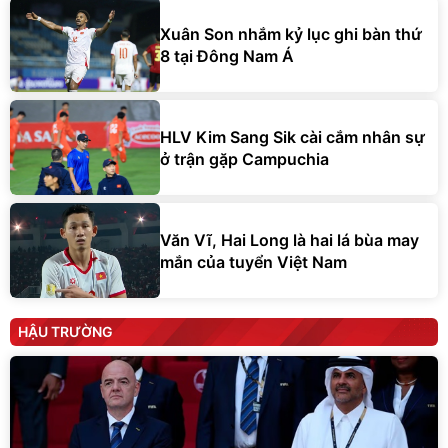
Xuân Son nhắm kỷ lục ghi bàn thứ
8 tại Đông Nam Á
HLV Kim Sang Sik cài cắm nhân sự
ở trận gặp Campuchia
Văn Vĩ, Hai Long là hai lá bùa may
mắn của tuyển Việt Nam
HẬU TRƯỜNG