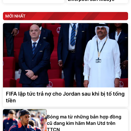
MỚI NHẤT
FIFA lập tức trả nợ cho Jordan sau khi bị tố tống
tiền
Bóng ma từ những bản hợp đồng
cũ đang kìm hãm Man Utd trên
TTCN