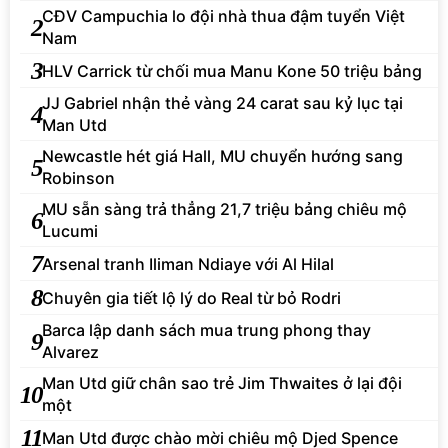
CĐV Campuchia lo đội nhà thua đậm tuyển Việt
2
Nam
3
HLV Carrick từ chối mua Manu Kone 50 triệu bảng
JJ Gabriel nhận thẻ vàng 24 carat sau kỷ lục tại
4
Man Utd
Newcastle hét giá Hall, MU chuyển hướng sang
5
Robinson
MU sẵn sàng trả thẳng 21,7 triệu bảng chiêu mộ
6
Lucumi
7
Arsenal tranh Iliman Ndiaye với Al Hilal
8
Chuyên gia tiết lộ lý do Real từ bỏ Rodri
Barca lập danh sách mua trung phong thay
9
Alvarez
Man Utd giữ chân sao trẻ Jim Thwaites ở lại đội
10
một
11
Man Utd được chào mời chiêu mộ Djed Spence