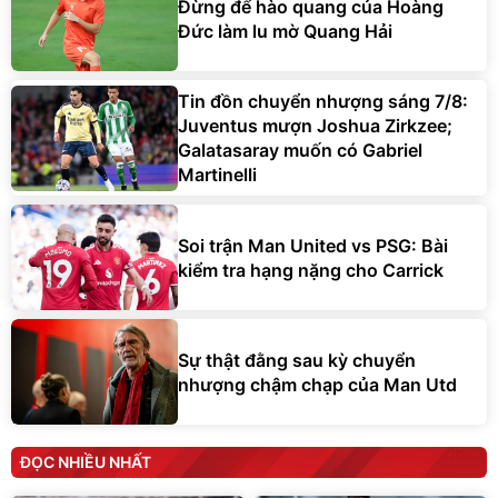
Đừng để hào quang của Hoàng
Đức làm lu mờ Quang Hải
Tin đồn chuyển nhượng sáng 7/8:
Juventus mượn Joshua Zirkzee;
Galatasaray muốn có Gabriel
Martinelli
Soi trận Man United vs PSG: Bài
kiểm tra hạng nặng cho Carrick
Sự thật đằng sau kỳ chuyển
nhượng chậm chạp của Man Utd
ĐỌC NHIỀU NHẤT