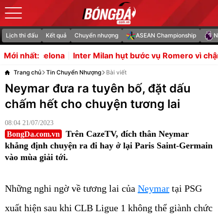
Lịch thi đấu
Kết quả
Chuyển nhượng
ASEAN Championship
N
nter Milan hụt bước vụ Romero vì chậm trễ bán người
Cơ
Mới nhất:
Trang chủ
Tin Chuyển Nhượng
Bài viết
Neymar đưa ra tuyên bố, đặt dấu
chấm hết cho chuyện tương lai
08:04 21/07/2023
Trên CazeTV, đích thân Neymar
BongDa.com.vn
khẳng định chuyện ra đi hay ở lại Paris Saint-Germain
vào mùa giải tới.
Những nghi ngờ về tương lai của
Neymar
tại PSG
xuất hiện sau khi CLB Ligue 1 không thể giành chức