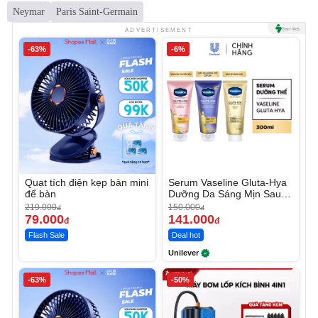
Neymar
Paris Saint-Germain
ADVERTISEMENT
-63%
-6%
Quạt tích điện kẹp bàn mini
Serum Vaseline Gluta-Hya
để bàn
Dưỡng Da Sáng Mịn Sau 7
Ngày
219.000
150.000
đ
đ
79.000
141.000
đ
đ
Flash Sale
Deal hot
Unilever
-63%
-50%