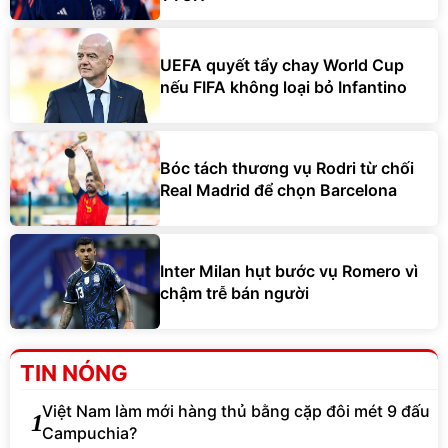
UEFA quyết tẩy chay World Cup
nếu FIFA không loại bỏ Infantino
Bóc tách thương vụ Rodri từ chối
Real Madrid để chọn Barcelona
Inter Milan hụt bước vụ Romero vì
chậm trễ bán người
TIN NÓNG
Việt Nam làm mới hàng thủ bằng cặp đôi mét 9 đấu
1
Campuchia?