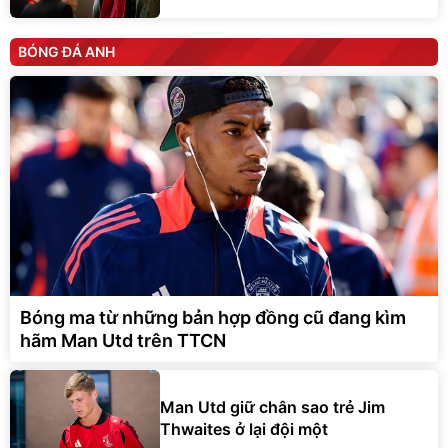
BÓNG ĐÁ ANH
Bóng ma từ những bản hợp đồng cũ đang kìm
hãm Man Utd trên TTCN
Man Utd giữ chân sao trẻ Jim
Thwaites ở lại đội một