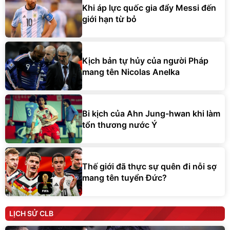
Khi áp lực quốc gia đẩy Messi đến
giới hạn từ bỏ
Kịch bản tự hủy của người Pháp
mang tên Nicolas Anelka
Bi kịch của Ahn Jung-hwan khi làm
tổn thương nước Ý
Thế giới đã thực sự quên đi nỗi sợ
mang tên tuyển Đức?
LỊCH SỬ CLB