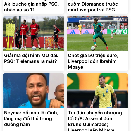
Akliouche gia nhập PSG,
cuỗm Diomande trước
nhận áo số 11
mũi Liverpool và PSG
Bạt phủ xe ô tô cao cấp,
Xe đạp điện trợ lực G-
tráng nhôm 03 lớp
Force C14 gấp gọn bỏ cốp
tiện lợi
392.000
9.900.000
đ
đ
325.000
7.092.000
Giải mã đội hình MU đấu
đ
Chốt giá 50 triệu euro,
đ
PSG: Tielemans ra mắt?
Liverpool đón Ibrahim
Đã bán nhiều
Đang xem nhiều
Mbaye
G-FORCE VIETNA
Neymar nổi cơn lôi đình,
Tin đồn chuyển nhượng
lăng mạ đối thủ trong
tối 5/8: Arsenal đón
đường hầm
Bruno Guimaraes;
Liverpool săn Mbaye