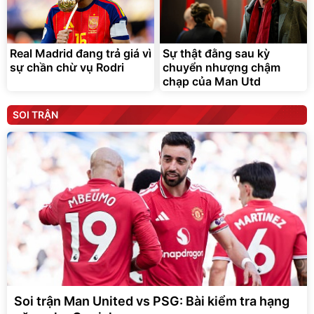
Real Madrid đang trả giá vì
Sự thật đằng sau kỳ
sự chần chừ vụ Rodri
chuyển nhượng chậm
chạp của Man Utd
SOI TRẬN
Soi trận Man United vs PSG: Bài kiểm tra hạng