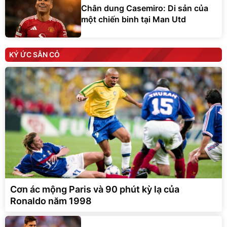
Chân dung Casemiro: Di sản của
một chiến binh tại Man Utd
KÝ ỨC SÂN CỎ
Cơn ác mộng Paris và 90 phút kỳ lạ của
Ronaldo năm 1998