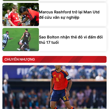
Marcus Rashford trở lại Man Utd
để cứu vãn sự nghiệp
Sao Bolton nhận thẻ đỏ vì đấm đối
thủ 17 tuổi
CHUYỂN NHƯỢNG