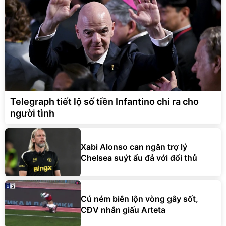
Telegraph tiết lộ số tiền Infantino chi ra cho
người tình
Xabi Alonso can ngăn trợ lý
Chelsea suýt ẩu đả với đối thủ
Cú ném biên lộn vòng gây sốt,
CĐV nhắn giấu Arteta