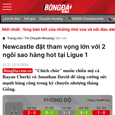
Lịch thi đấu
Kết quả
Chuyển nhượng
ASEAN Championship
N
kết của những nhà vua và nỗi đau dành cho Indonesia
T
Mới nhất:
Trang chủ
Tin Chuyển Nhượng
Bài viết
Newcastle đặt tham vọng lớn với 2
ngôi sao hàng hot tại Ligue 1
23:51 25/11/2024
"Chích chòe" muốn chiêu mộ cả
BongDa.com.vn
Rayan Cherki và Jonathan David để tăng cường sức
mạnh hàng công trong kỳ chuyển nhượng tháng
Giêng.
PHONG ĐỘ
Thắng
Hòa
Thua
24-05
17-05
10-05
02-05
25-04
2 - 0
3 - 1
1 - 1
3 - 1
1 - 0