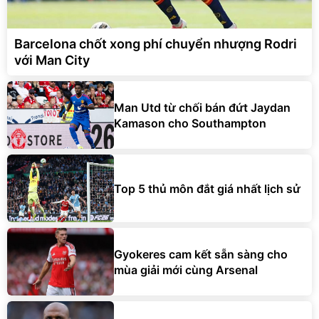
Barcelona chốt xong phí chuyển nhượng Rodri
với Man City
Man Utd từ chối bán đứt Jaydan
Kamason cho Southampton
Top 5 thủ môn đắt giá nhất lịch sử
Gyokeres cam kết sẵn sàng cho
mùa giải mới cùng Arsenal