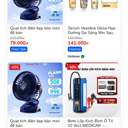
Quạt tích điện kẹp bàn mini
Serum Vaseline Gluta-Hya
để bàn
Dưỡng Da Sáng Mịn Sau 7
Ngày
219.000
150.000
đ
đ
79.000
141.000
đ
đ
Flash Sale
Deal hot
Unilever
-63%
-50%
Quạt tích điện kẹp bàn mini
Bơm Lốp Kích Bình Ô Tô
để bàn
V2 4in1 MEDICAR –