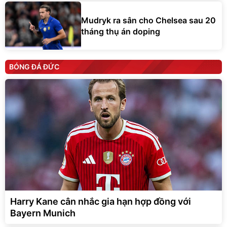
Mudryk ra sân cho Chelsea sau 20
tháng thụ án doping
BÓNG ĐÁ ĐỨC
Harry Kane cân nhắc gia hạn hợp đồng với
Bayern Munich