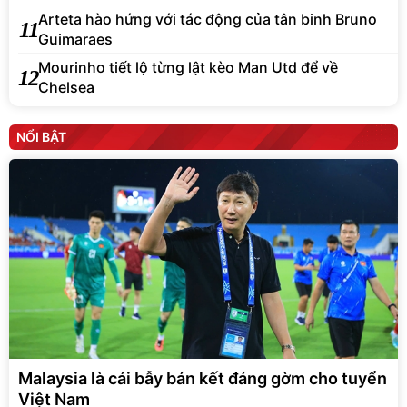
Arteta hào hứng với tác động của tân binh Bruno
11
Guimaraes
Mourinho tiết lộ từng lật kèo Man Utd để về
12
Chelsea
NỔI BẬT
Malaysia là cái bẫy bán kết đáng gờm cho tuyển
Việt Nam