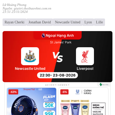
Lữ Hoàng Phong
Nguồn: giaitri.thoibaovhnt.com.vn
23:51 25/11/2024
Rayan Cherki
Jonathan David
Newcastle United
Lyon
Lille
Ngoại Hạng Anh
St James' Park
Newcastle United
Liverpool
22:30
- 23-08-2026
ADVERTISEMENT
-63%
-6%