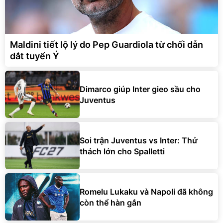
Maldini tiết lộ lý do Pep Guardiola từ chối dẫn
dắt tuyển Ý
Dimarco giúp Inter gieo sầu cho
Juventus
Soi trận Juventus vs Inter: Thử
thách lớn cho Spalletti
Romelu Lukaku và Napoli đã không
còn thể hàn gắn