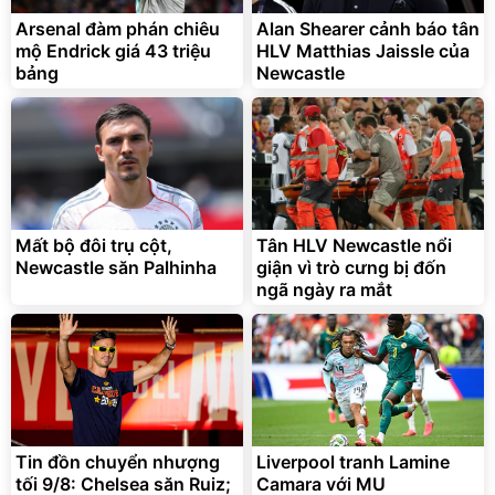
tiện lợi
392.000
9.900.000
đ
đ
325.000
7.092.000
Arsenal đàm phán chiêu
Alan Shearer cảnh báo tân
đ
đ
mộ Endrick giá 43 triệu
HLV Matthias Jaissle của
Đã bán nhiều
Đang xem nhiều
bảng
Newcastle
G-FORCE VIETNA
Mất bộ đôi trụ cột,
Tân HLV Newcastle nổi
Newcastle săn Palhinha
giận vì trò cưng bị đốn
ngã ngày ra mắt
Tin đồn chuyển nhượng
Liverpool tranh Lamine
tối 9/8: Chelsea săn Ruiz;
Camara với MU