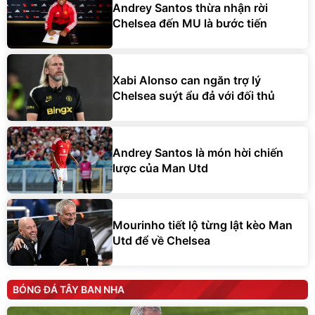
Andrey Santos thừa nhận rời
Chelsea đến MU là bước tiến
Xabi Alonso can ngăn trợ lý
Chelsea suýt ẩu đả với đối thủ
Andrey Santos là món hời chiến
lược của Man Utd
Mourinho tiết lộ từng lật kèo Man
Utd để về Chelsea
BÓNG ĐÁ TÂY BAN NHA