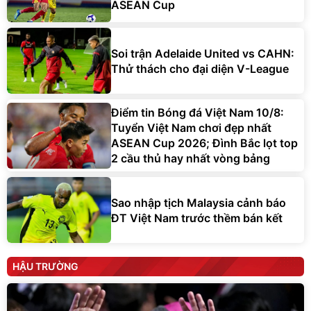
ASEAN Cup
Soi trận Adelaide United vs CAHN:
Thử thách cho đại diện V-League
Điểm tin Bóng đá Việt Nam 10/8:
Tuyển Việt Nam chơi đẹp nhất
ASEAN Cup 2026; Đình Bắc lọt top
2 cầu thủ hay nhất vòng bảng
Sao nhập tịch Malaysia cảnh báo
ĐT Việt Nam trước thềm bán kết
HẬU TRƯỜNG