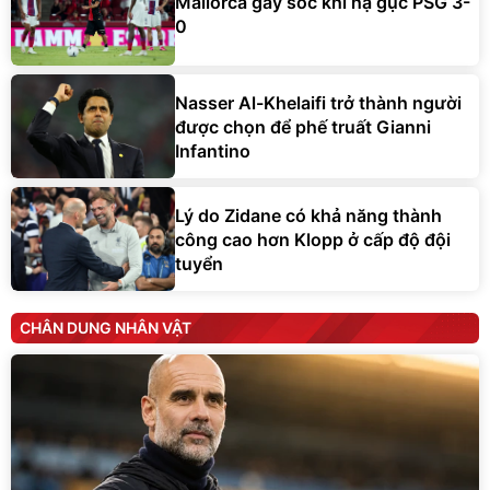
Mallorca gây sốc khi hạ gục PSG 3-
0
Nasser Al-Khelaifi trở thành người
được chọn để phế truất Gianni
Infantino
Lý do Zidane có khả năng thành
công cao hơn Klopp ở cấp độ đội
tuyển
CHÂN DUNG NHÂN VẬT