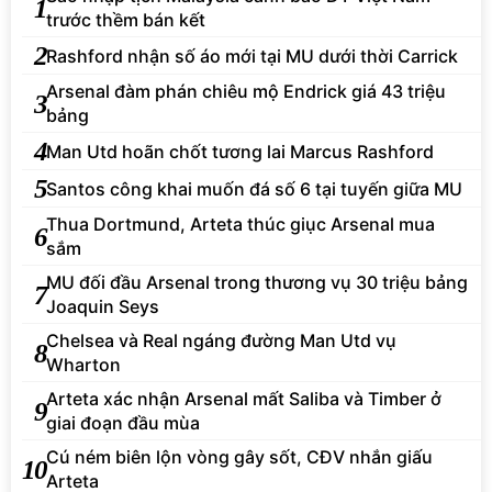
1
trước thềm bán kết
2
Rashford nhận số áo mới tại MU dưới thời Carrick
Arsenal đàm phán chiêu mộ Endrick giá 43 triệu
3
bảng
4
Man Utd hoãn chốt tương lai Marcus Rashford
5
Santos công khai muốn đá số 6 tại tuyến giữa MU
Thua Dortmund, Arteta thúc giục Arsenal mua
6
sắm
MU đối đầu Arsenal trong thương vụ 30 triệu bảng
7
Joaquin Seys
Chelsea và Real ngáng đường Man Utd vụ
8
Wharton
Arteta xác nhận Arsenal mất Saliba và Timber ở
9
giai đoạn đầu mùa
Cú ném biên lộn vòng gây sốt, CĐV nhắn giấu
10
Arteta