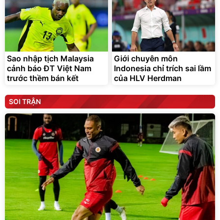
Sao nhập tịch Malaysia
Giới chuyên môn
cảnh báo ĐT Việt Nam
Indonesia chỉ trích sai lầm
trước thềm bán kết
của HLV Herdman
SOI TRẬN