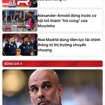
Alexander-Arnold đứng trước cơ
hội trở thành ''trò cưng'' của
Mourinho
Real Madrid dùng tiềm lực tài chính
thống trị thị trường chuyển
nhượng
BÓNG ĐÁ Ý