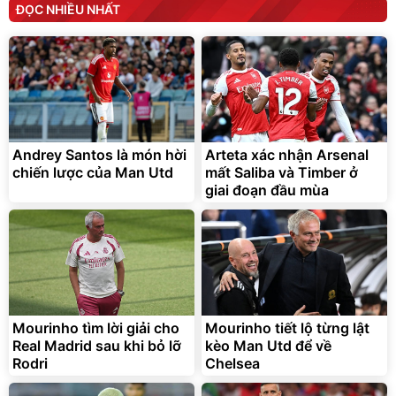
ĐỌC NHIỀU NHẤT
Andrey Santos là món hời
Arteta xác nhận Arsenal
chiến lược của Man Utd
mất Saliba và Timber ở
giai đoạn đầu mùa
Mourinho tìm lời giải cho
Mourinho tiết lộ từng lật
Real Madrid sau khi bỏ lỡ
kèo Man Utd để về
Rodri
Chelsea