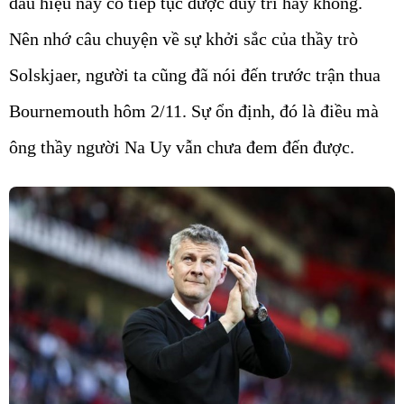
dấu hiệu này có tiếp tục được duy trì hay không.
Nên nhớ câu chuyện về sự khởi sắc của thầy trò
Solskjaer, người ta cũng đã nói đến trước trận thua
Bournemouth hôm 2/11. Sự ổn định, đó là điều mà
ông thầy người Na Uy vẫn chưa đem đến được.