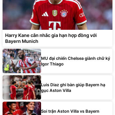
Harry Kane cân nhắc gia hạn hợp đồng với
Bayern Munich
MU đại chiến Chelsea giành chữ ký
Igor Thiago
Luis Diaz ghi bàn giúp Bayern hạ
gục Aston Villa
Soi trận Aston Villa vs Bayern