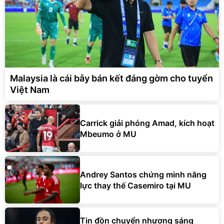
Malaysia là cái bẫy bán kết đáng gờm cho tuyển
Việt Nam
Carrick giải phóng Amad, kích hoạt
Mbeumo ở MU
Andrey Santos chứng minh năng
lực thay thế Casemiro tại MU
Tin đồn chuyển nhượng sáng