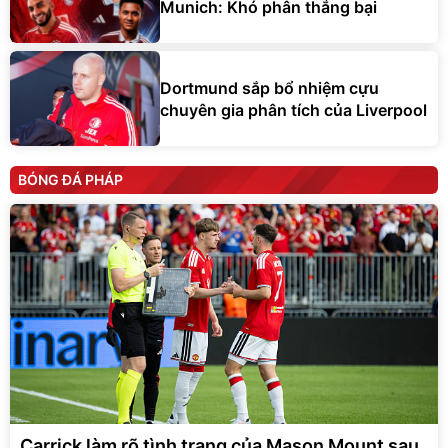
Munich: Khó phân thắng bại
Dortmund sắp bổ nhiệm cựu
chuyên gia phân tích của Liverpool
BÓNG ĐÁ PHÁP
Carrick làm rõ tình trạng của Mason Mount sau