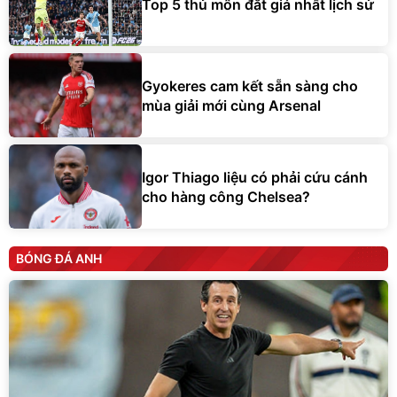
Top 5 thủ môn đắt giá nhất lịch sử
Gyokeres cam kết sẵn sàng cho
mùa giải mới cùng Arsenal
Igor Thiago liệu có phải cứu cánh
cho hàng công Chelsea?
BÓNG ĐÁ ANH