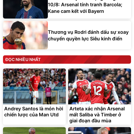
10/8: Arsenal tính tranh Barcola;
Kane cam kết với Bayern
Thương vụ Rodri đánh dấu sự xoay
chuyển quyền lực Siêu kinh điển
ĐỌC NHIỀU NHẤT
Andrey Santos là món hời
Arteta xác nhận Arsenal
chiến lược của Man Utd
mất Saliba và Timber ở
giai đoạn đầu mùa