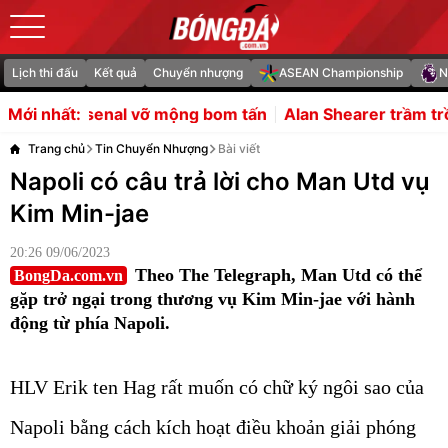
Lịch thi đấu
Kết quả
Chuyển nhượng
ASEAN Championship
N
mộng bom tấn
Alan Shearer trầm trồ trước hàng tiền vệ c
Mới nhất:
Trang chủ
Tin Chuyển Nhượng
Bài viết
Napoli có câu trả lời cho Man Utd vụ
Kim Min-jae
20:26 09/06/2023
Theo The Telegraph, Man Utd có thể
BongDa.com.vn
gặp trở ngại trong thương vụ Kim Min-jae với hành
động từ phía Napoli.
HLV Erik ten Hag rất muốn có chữ ký ngôi sao của
Napoli bằng cách kích hoạt điều khoản giải phóng