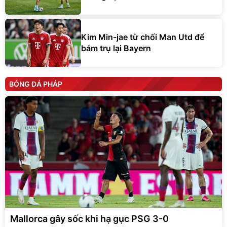
Kim Min-jae từ chối Man Utd để
bám trụ lại Bayern
BÓNG ĐÁ PHÁP
Mallorca gây sốc khi hạ gục PSG 3-0