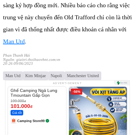
sàng ký hợp đồng mới. Nhiều báo cáo cho rằng việc
trung vệ này chuyển đến Old Trafford chỉ còn là thời
gian vì đã thống nhất được điều khoản cá nhân với
Man Utd
.
Phan Thanh Hải
Nguồn: giaitri.thoibaovhnt.com.vn
20:26 09/06/2023
Man Utd
Kim Minjae
Napoli
Manchester United
Unmute
ADVERTISEMENT
Ghế Camping Ngả Lưng
-49%
-56%
Tmountain Gấp Gọn
199.000
đ
101.000
đ
Giá tốt
Camping Store99