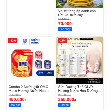
Vòi xịt tăng áp dành cho
rửa xe, tưới cây
161.000
đ
70.000
đ
Bán chạy
-12%
-12%
Combo 2 Nước giặt OMO
Sữa Dưỡng Thể OLAY
Matic Hương Nước Hoa
Hương Nước Hoa Dưỡng
Comfort 4.1KG
Ẩm Chuyên Sâu
516.000
290.000
đ
đ
450.000
255.000
đ
đ
Deal hot
Deal hot