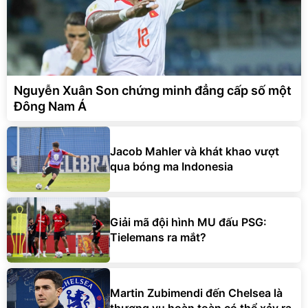
Nguyễn Xuân Son chứng minh đẳng cấp số một
Đông Nam Á
Jacob Mahler và khát khao vượt
qua bóng ma Indonesia
Giải mã đội hình MU đấu PSG:
Tielemans ra mắt?
Martin Zubimendi đến Chelsea là