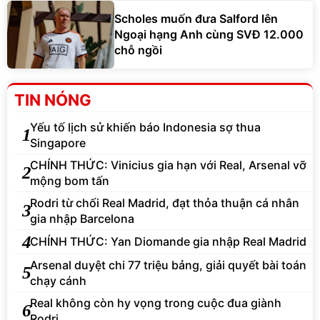
Scholes muốn đưa Salford lên
Ngoại hạng Anh cùng SVĐ 12.000
chỗ ngồi
TIN NÓNG
Yếu tố lịch sử khiến báo Indonesia sợ thua
1
Singapore
CHÍNH THỨC: Vinicius gia hạn với Real, Arsenal vỡ
2
mộng bom tấn
Rodri từ chối Real Madrid, đạt thỏa thuận cá nhân
3
gia nhập Barcelona
4
CHÍNH THỨC: Yan Diomande gia nhập Real Madrid
Arsenal duyệt chi 77 triệu bảng, giải quyết bài toán
5
chạy cánh
Real không còn hy vọng trong cuộc đua giành
6
Rodri