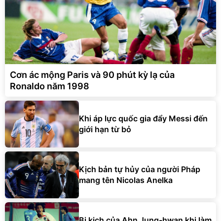
Cơn ác mộng Paris và 90 phút kỳ lạ của
Ronaldo năm 1998
Khi áp lực quốc gia đẩy Messi đến
giới hạn từ bỏ
Kịch bản tự hủy của người Pháp
mang tên Nicolas Anelka
Bi kịch của Ahn Jung-hwan khi làm