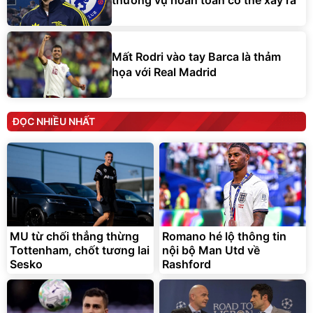
thương vụ hoàn toàn có thể xảy ra
Mất Rodri vào tay Barca là thảm
họa với Real Madrid
ĐỌC NHIỀU NHẤT
MU từ chối thẳng thừng
Romano hé lộ thông tin
Tottenham, chốt tương lai
nội bộ Man Utd về
Sesko
Rashford