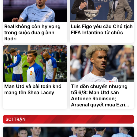
Real không còn hy vọng
Luis Figo yêu cầu Chủ tịch
trong cuộc đua giành
FIFA Infantino từ chức
Rodri
Man Utd và bài toán khó
Tin đồn chuyển nhượng
mang tên Shea Lacey
tối 6/8: Man Utd săn
Antonee Robinson;
Arsenal quyết mua Ezri
Konsa
SOI TRẬN