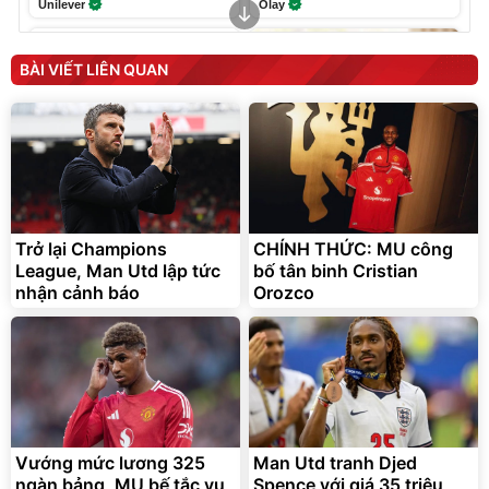
Unilever
Olay
Unmute
Ghế Ngồi Công Thái Học
Chống Mỏi Lưng
BÀI VIẾT LIÊN QUAN
188.000
đ
117.600
đ
Giá ưu đãi
JYooHome
Trở lại Champions
CHÍNH THỨC: MU công
Sữa nước Ensure Abbott,
League, Man Utd lập tức
bố tân binh Cristian
thùng 24 chai
nhận cảnh báo
Orozco
1.250.000
đ
Hàng chính hãng
Ensure
Vướng mức lương 325
Man Utd tranh Djed
ngàn bảng, MU bế tắc vụ
Spence với giá 35 triệu