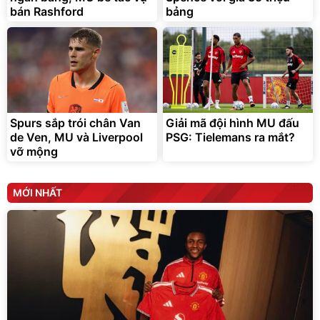
bán Rashford
bảng
Bạt Trùm Xe Ô TÔ 4 Chỗ 5
Serum Vaseline Gluta-Hya
Chỗ 7 Chỗ, Bán Tải
Dưỡng Da Sáng Mịn Sau 7
Ngày
399.000
150.000
đ
đ
319.000
141.000
đ
đ
Spurs sắp trói chân Van
Giải mã đội hình MU đấu
Đang xem nhiều
Deal hot
de Ven, MU và Liverpool
PSG: Tielemans ra mắt?
Unilever
vỡ mộng
MỚI NHẤT