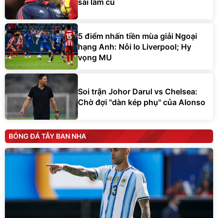
sai lầm cũ
5 điểm nhấn tiền mùa giải Ngoại
hạng Anh: Nỗi lo Liverpool; Hy
vọng MU
Soi trận Johor Darul vs Chelsea:
Chờ đợi "dàn kép phụ" của Alonso
BÓNG ĐÁ TÂY BAN NHA