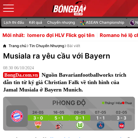
Lịch thi đấu
Kết quả
Chuyển nhượng
ASEAN Championship
N
đợi HLV Flick gọi tên
Romano hé lộ chi tiết thương vụ L
Mới nhất:
Trang chủ
Tin Chuyển Nhượng
Bài viết
Musiala ra yêu cầu với Bayern
08:30 06/10/2024
Nguồn Bavarianfootballworks trích
BongDa.com.vn
dẫn tin từ ký giả Christian Falk về tình hình của
Jamal Musiala ở Bayern Munich.
PHONG ĐỘ
Thắng
Hòa
Thua
24-05
16-05
09-05
07-05
02-05
3 - 0
5 - 1
0 - 1
1 - 1
3 - 3