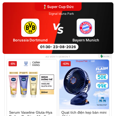
Super Cup Đức
Signal Iduna Park
Borussia Dortmund
Bayern Munich
01:30
- 23-08-2026
ADVERTISEMENT
-6%
-63%
Serum Vaseline Gluta-Hya
Quạt tích điện kẹp bàn mini