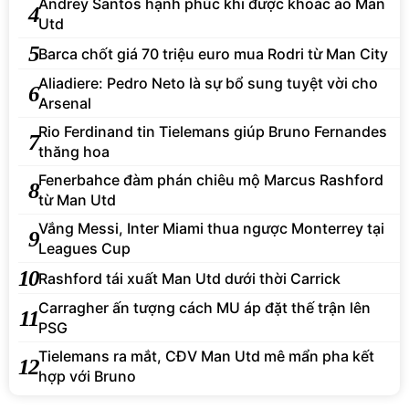
Andrey Santos hạnh phúc khi được khoác áo Man
4
Utd
5
Barca chốt giá 70 triệu euro mua Rodri từ Man City
Aliadiere: Pedro Neto là sự bổ sung tuyệt vời cho
6
Arsenal
Rio Ferdinand tin Tielemans giúp Bruno Fernandes
7
thăng hoa
Fenerbahce đàm phán chiêu mộ Marcus Rashford
8
từ Man Utd
Vắng Messi, Inter Miami thua ngược Monterrey tại
9
Leagues Cup
10
Rashford tái xuất Man Utd dưới thời Carrick
Carragher ấn tượng cách MU áp đặt thế trận lên
11
PSG
Tielemans ra mắt, CĐV Man Utd mê mẩn pha kết
12
hợp với Bruno