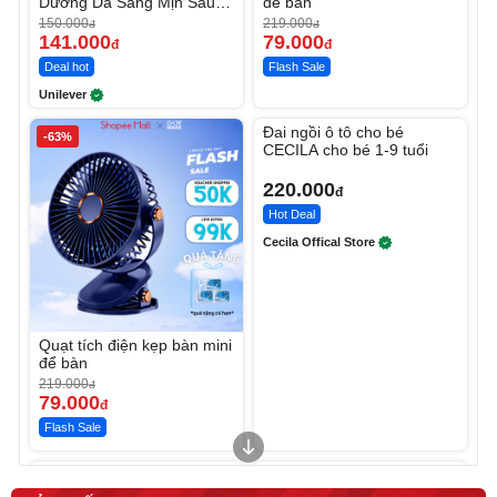
Dưỡng Da Sáng Mịn Sau 7
để bàn
Ngày
150.000
219.000
đ
đ
141.000
79.000
đ
đ
Deal hot
Flash Sale
Unilever
Unmute
Đai ngồi ô tô cho bé
-63%
CECILA cho bé 1-9 tuổi
220.000
đ
Hot Deal
Cecila Offical Store
Quạt tích điện kẹp bàn mini
để bàn
219.000
đ
79.000
đ
Flash Sale
Unmute
Unmute
Sữa dưỡng thể nâng tông
Robot Hút Bụi Lau Nhà -
tức thì Vaseline Body
D2-001 - Thông Minh