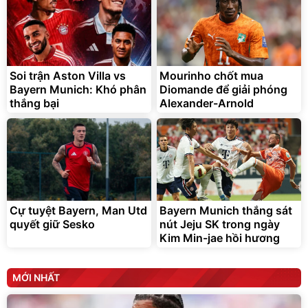
Soi trận Aston Villa vs
Mourinho chốt mua
Bayern Munich: Khó phân
Diomande để giải phóng
thắng bại
Alexander-Arnold
Cự tuyệt Bayern, Man Utd
Bayern Munich thắng sát
quyết giữ Sesko
nút Jeju SK trong ngày
Kim Min-jae hồi hương
MỚI NHẤT