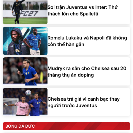
Soi trận Juventus vs Inter: Thử
thách lớn cho Spalletti
Romelu Lukaku và Napoli đã không
còn thể hàn gắn
Mudryk ra sân cho Chelsea sau 20
tháng thụ án doping
Chelsea trả giá vì canh bạc thay
người trước Juventus
BÓNG ĐÁ ĐỨC