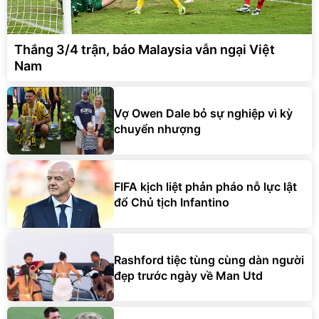
Thắng 3/4 trận, báo Malaysia vẫn ngại Việt
Nam
Vợ Owen Dale bỏ sự nghiệp vì kỳ
chuyển nhượng
FIFA kịch liệt phản pháo nỗ lực lật
đổ Chủ tịch Infantino
Rashford tiệc tùng cùng dàn người
đẹp trước ngày về Man Utd