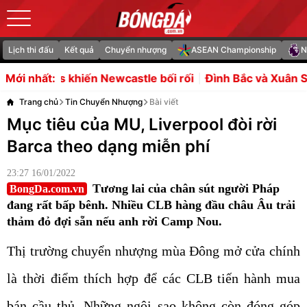
Lịch thi đấu
Kết quả
Chuyển nhượng
ASEAN Championship
N
castle bối rối
Đình Bắc và Xuân Son sẵn sàng bứt phá
Mới nhất:
Trang chủ
Tin Chuyển Nhượng
Bài viết
Mục tiêu của MU, Liverpool đòi rời
Barca theo dạng miễn phí
23:27 16/01/2022
Tương lai của chân sút người Pháp
BongDa.com.vn
đang rất bấp bênh. Nhiều CLB hàng đầu châu Âu trải
thảm đỏ đợi sẵn nếu anh rời Camp Nou.
Thị trường chuyển nhượng mùa Đông mở cửa chính
là thời điểm thích hợp để các CLB tiến hành mua
bán cầu thủ. Những ngôi sao không còn đóng góp