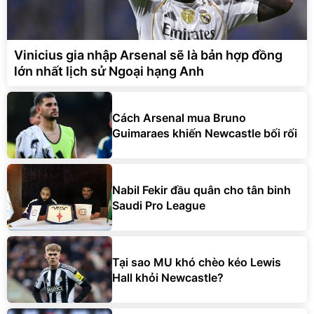
Vinicius gia nhập Arsenal sẽ là bản hợp đồng
lớn nhất lịch sử Ngoại hạng Anh
Cách Arsenal mua Bruno
Guimaraes khiến Newcastle bối rối
Nabil Fekir đầu quân cho tân binh
Saudi Pro League
Tại sao MU khó chèo kéo Lewis
Hall khỏi Newcastle?