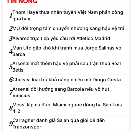
TIN NÓNG
Thom Haye thừa nhận tuyển Việt Nam phản công
1
quá hay
2
MU dời trọng tâm chuyển nhượng sang hậu vệ trái
3
Alvarez trực tiếp yêu cầu rời Atletico Madrid
Man Utd gặp khó khi tranh mua Jorge Salinas với
4
Barca
Arsenal mất thêm hậu vệ phải sau trận thua Real
5
Betis
6
Chelsea loại trừ khả năng chiêu mộ Diogo Costa
Arsenal đổi hướng sang Barcola nếu vồ hụt
7
Vinicius
Messi lập cú đúp, Miami ngược dòng hạ San Luis
8
4-2
Carragher đánh giá Salah quá giỏi để đến
9
Trabzonspor