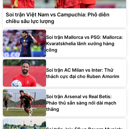
Soi trận Việt Nam vs Campuchia: Phô diễn
chiều sâu lực lượng
Soi trận Mallorca vs PSG: Mallorca:
Kvaratskhelia lãnh xướng hàng
công
Soi trận AC Milan vs Inter: Thử
thách cực đại cho Ruben Amorim
Soi trận Arsenal vs Real Betis:
Pháo thủ sẵn sàng nối dài mạch
thắng