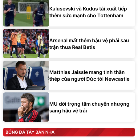
Kulusevski và Kudus tái xuất tiếp
thêm sức mạnh cho Tottenham
Arsenal mất thêm hậu vệ phải sau
trận thua Real Betis
Matthias Jaissle mang tinh thần
thép của người Đức tới Newcastle
MU dời trọng tâm chuyển nhượng
sang hậu vệ trái
BÓNG ĐÁ TÂY BAN NHA