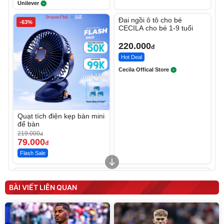
Unilever
Unmute
Đai ngồi ô tô cho bé
-63%
CECILA cho bé 1-9 tuổi
220.000
đ
Hot Deal
Cecila Offical Store
Quạt tích điện kẹp bàn mini
để bàn
219.000
đ
79.000
đ
Flash Sale
Unmute
Unmute
Sữa dưỡng thể nâng tông
Robot Hút Bụi Lau Nhà -
tức thì Vaseline Body
D2-001 - Thông Minh
BÀI VIẾT LIÊN QUAN
190.000
3.000.000
đ
đ
138.330
2.200.000
đ
đ
Discount
Flash Sale