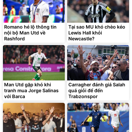
Unmute
Vali Bamozo Khung Nhôm
9066 Size 20/24/28 Cao
Cấp
1.000.000
đ
825.000
Romano hé lộ thông tin
Tại sao MU khó chèo kéo
đ
nội bộ Man Utd về
Lewis Hall khỏi
Flash Sale
Rashford
Newcastle?
Lót ghế ôtô, nâng lưng
chống nóng giúp thoải mái
trong di chuyển
295.000
Man Utd gặp khó khi
Carragher đánh giá Salah
đ
tranh mua Jorge Salinas
quá giỏi để đến
Đã bán nhiều
với Barca
Trabzonspor