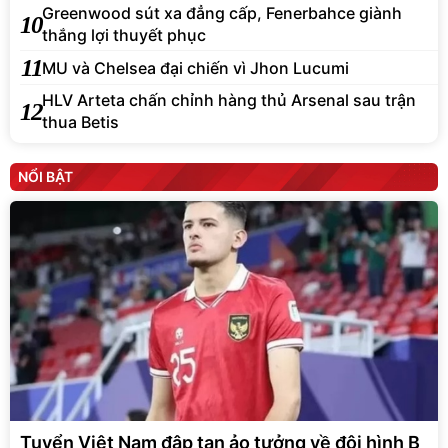
Greenwood sút xa đẳng cấp, Fenerbahce giành
10
thắng lợi thuyết phục
11
MU và Chelsea đại chiến vì Jhon Lucumi
HLV Arteta chấn chỉnh hàng thủ Arsenal sau trận
12
thua Betis
NỔI BẬT
Tuyển Việt Nam đập tan ảo tưởng về đội hình B