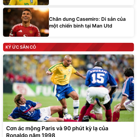
Chân dung Casemiro: Di sản của
một chiến binh tại Man Utd
KÝ ỨC SÂN CỎ
Cơn ác mộng Paris và 90 phút kỳ lạ của
Ronaldo năm 1998