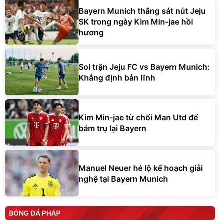
Bayern Munich thắng sát nút Jeju
SK trong ngày Kim Min-jae hồi
hương
Soi trận Jeju FC vs Bayern Munich:
Khẳng định bản lĩnh
Kim Min-jae từ chối Man Utd để
bám trụ lại Bayern
Manuel Neuer hé lộ kế hoạch giải
nghệ tại Bayern Munich
BÓNG ĐÁ PHÁP