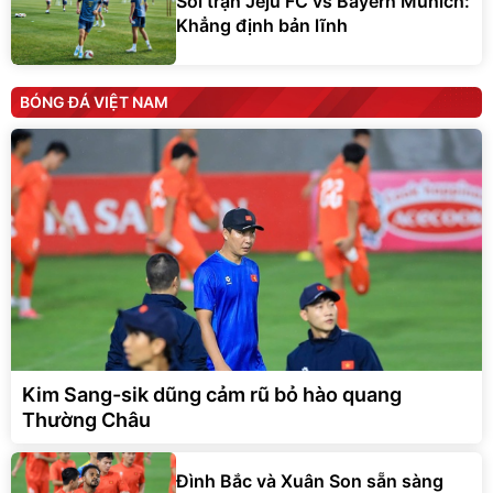
Soi trận Jeju FC vs Bayern Munich:
Khẳng định bản lĩnh
BÓNG ĐÁ VIỆT NAM
Kim Sang-sik dũng cảm rũ bỏ hào quang
Thường Châu
Đình Bắc và Xuân Son sẵn sàng