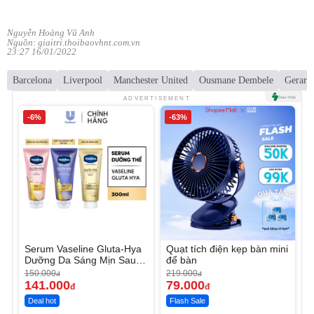
Nguyễn Hoàng Vũ Anh
Nguồn: giaitri.thoibaovhnt.com.vn
23:27 16/01/2022
Barcelona
Liverpool
Manchester United
Ousmane Dembele
Gerard
ADVERTISEMENT
-6%
-63%
Serum Vaseline Gluta-Hya
Quạt tích điện kẹp bàn mini
Dưỡng Da Sáng Mịn Sau 7
để bàn
Ngày
150.000
219.000
đ
đ
141.000
79.000
đ
đ
Deal hot
Flash Sale