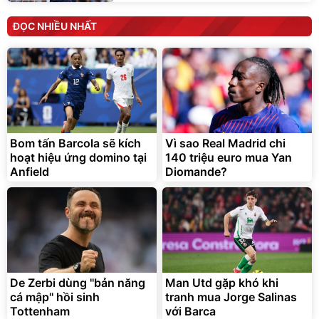
ĐỌC NHIỀU NHẤT
Bom tấn Barcola sẽ kích
Vì sao Real Madrid chi
hoạt hiệu ứng domino tại
140 triệu euro mua Yan
Anfield
Diomande?
De Zerbi dùng ''bản năng
Man Utd gặp khó khi
cá mập'' hồi sinh
tranh mua Jorge Salinas
Tottenham
với Barca