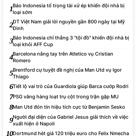
Báo Indonesia tố trọng tài xử ép khiến đội nhà bị
1
loại sớm
ĐT Việt Nam giải lời nguyền gần 800 ngày tại Mỹ
2
Đình
Báo Indonesia chỉ thẳng 3 "tội đồ" khiến đội nhà bị
3
loại khỏi AFF Cup
Barcelona nẫng tay trên Atletico vụ Cristian
4
Romero
Brentford cự tuyệt đề nghị của Man Utd vụ Igor
5
Thiago
6
Tiết lộ vai trò của Guardiola giúp Barca cướp Rodri
7
PSG vắng hàng loạt trụ cột trong trận gặp MU
8
Man Utd đón tín hiệu tích cực từ Benjamin Sesko
Người đại diện của Gabriel Jesus giải thích về việc
9
xuất hiện ở Napoli
10
Dortmund hét giá 120 triệu euro cho Felix Nmecha