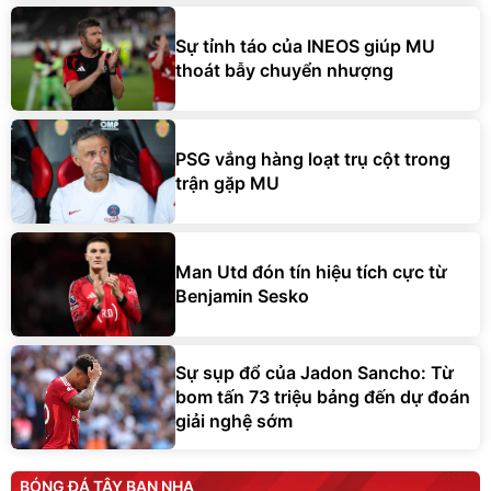
Sự tỉnh táo của INEOS giúp MU
thoát bẫy chuyển nhượng
PSG vắng hàng loạt trụ cột trong
trận gặp MU
Man Utd đón tín hiệu tích cực từ
Benjamin Sesko
Sự sụp đổ của Jadon Sancho: Từ
bom tấn 73 triệu bảng đến dự đoán
giải nghệ sớm
BÓNG ĐÁ TÂY BAN NHA