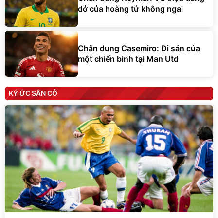
dở của hoàng tử không ngai
Chân dung Casemiro: Di sản của
một chiến binh tại Man Utd
KÝ ỨC SÂN CỎ