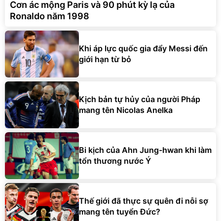
Cơn ác mộng Paris và 90 phút kỳ lạ của
Ronaldo năm 1998
Khi áp lực quốc gia đẩy Messi đến
giới hạn từ bỏ
Kịch bản tự hủy của người Pháp
mang tên Nicolas Anelka
Bi kịch của Ahn Jung-hwan khi làm
tổn thương nước Ý
Thế giới đã thực sự quên đi nỗi sợ
mang tên tuyển Đức?