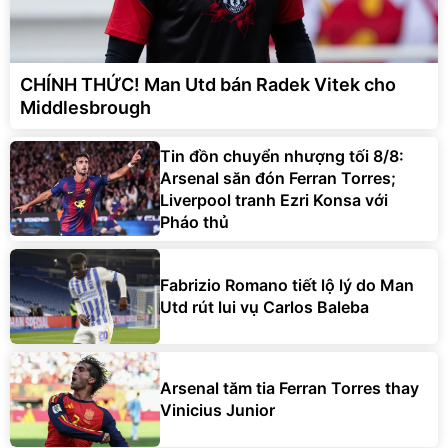
CHÍNH THỨC! Man Utd bán Radek Vitek cho
Middlesbrough
Tin đồn chuyển nhượng tối 8/8:
Arsenal săn đón Ferran Torres;
Liverpool tranh Ezri Konsa với
Pháo thủ
Fabrizio Romano tiết lộ lý do Man
Utd rút lui vụ Carlos Baleba
Arsenal tăm tia Ferran Torres thay
Vinicius Junior