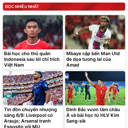
ĐỌC NHIỀU NHẤT
Bài học cho thủ quân
Mbaye cập bến Man Utd
Indonesia sau lời chỉ trích
đe dọa tương lai của
Việt Nam
Amad
Tin đồn chuyển nhượng
Đình Bắc vươn tầm châu
sáng 8/8: Liverpool có
Á và bài học từ HLV Kim
Araujo; Arsenal tranh
Sang-sik
Esposito với MU