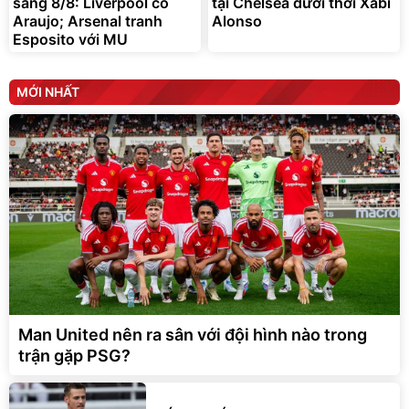
sáng 8/8: Liverpool có
tại Chelsea dưới thời Xabi
Araujo; Arsenal tranh
Alonso
Esposito với MU
MỚI NHẤT
Man United nên ra sân với đội hình nào trong
trận gặp PSG?