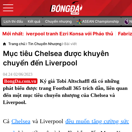
Lịch thi đấu
Kết quả
Chuyển nhượng
ASEAN Championship
N
anh Ezri Konsa với Pháo thủ
Fabrizio Romano tiết lộ lý d
Mới nhất:
Trang chủ
Tin Chuyển Nhượng
Bài viết
Mục tiêu Chelsea được khuyên
chuyển đến Liverpool
04:24 02/06/2023
Ký giả Tobi Altschaffl đã có những
BongDa.com.vn
phát biểu được trang Football 365 trích dẫn, liên quan
đến một mục tiêu chuyển nhượng của Chelsea và
Liverpool.
Cả
Chelsea
và Liverpool
đều muốn tăng cường sức