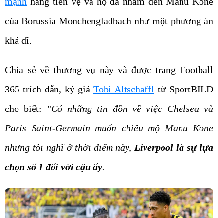
mạnh
hàng tiền vệ và họ đã nhắm đến Manu Kone
của Borussia Monchengladbach như một phương án
khả dĩ.
Chia sẻ về thương vụ này và được trang Football
365 trích dẫn, ký giả
Tobi Altschaffl
từ SportBILD
cho biết: "
Có những tin đồn về việc Chelsea và
Paris Saint-Germain muốn chiêu mộ Manu Kone
nhưng tôi nghĩ ở thời điểm này,
Liverpool là sự lựa
chọn số 1 đối với cậu ấy
.