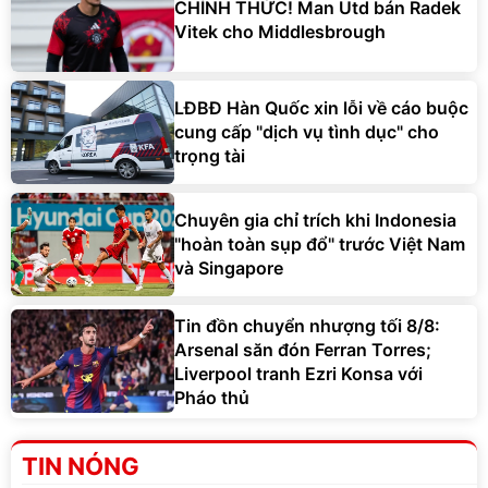
CHÍNH THỨC! Man Utd bán Radek
Vitek cho Middlesbrough
LĐBĐ Hàn Quốc xin lỗi về cáo buộc
cung cấp "dịch vụ tình dục" cho
trọng tài
Chuyên gia chỉ trích khi Indonesia
"hoàn toàn sụp đổ" trước Việt Nam
và Singapore
Tin đồn chuyển nhượng tối 8/8:
Arsenal săn đón Ferran Torres;
Liverpool tranh Ezri Konsa với
Pháo thủ
TIN NÓNG