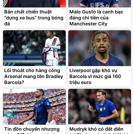
9066 Size 20/24/28 Cao
Cấp
1.000.000
đ
825.000
Bản chất chiến thuật
Malo Gusto là canh bạc
đ
"dựng xe bus" trong bóng
đáng chi tiền của
Flash Sale
đá
Manchester City
Lót ghế ôtô, nâng lưng
chống nóng giúp thoải mái
trong di chuyển
295.000
Lối thoát cho hàng công
Liverpool gặp khó vụ
đ
Arsenal mang tên Bradley
Barcola vì mức giá 160
Đã bán nhiều
Barcola?
triệu euro
Tin đồn chuyển nhượng
Mudryk khó có đất diễn