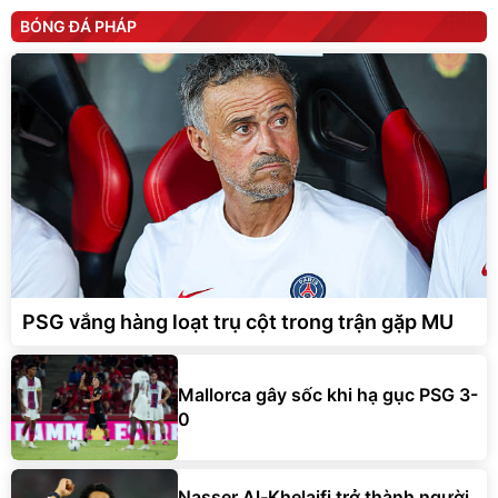
BÓNG ĐÁ PHÁP
PSG vắng hàng loạt trụ cột trong trận gặp MU
Mallorca gây sốc khi hạ gục PSG 3-
0
Nasser Al-Khelaifi trở thành người