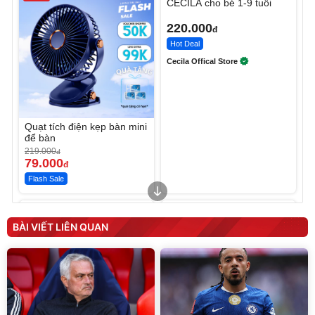
CECILA cho bé 1-9 tuổi
220.000
đ
Hot Deal
Cecila Offical Store
Quạt tích điện kẹp bàn mini
để bàn
219.000
đ
79.000
đ
Flash Sale
Unmute
Unmute
Sữa dưỡng thể nâng tông
Robot Hút Bụi Lau Nhà -
tức thì Vaseline Body
D2-001 - Thông Minh
BÀI VIẾT LIÊN QUAN
190.000
3.000.000
đ
đ
138.330
2.200.000
đ
đ
Discount
Flash Sale
Unmute
Vali Bamozo Khung Nhôm