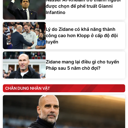
được chọn để phế truất Gianni
Infantino
Lý do Zidane có khả năng thành
công cao hơn Klopp ở cấp độ đội
tuyển
Zidane mang lại điều gì cho tuyển
Pháp sau 5 năm chờ đợi?
CHÂN DUNG NHÂN VẬT