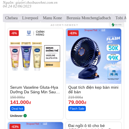
Nguồn: giaitri.thoibaovhnt.com.vn
04:24 02/06/2023
Chelsea
Liverpool
Manu Kone
Borussia Monchengladbach
Tobi Alt
ADVERTISEMENT
-6%
-63%
Serum Vaseline Gluta-Hya
Quạt tích điện kẹp bàn mini
Dưỡng Da Sáng Mịn Sau 7
để bàn
Ngày
150.000
219.000
đ
đ
141.000
79.000
đ
đ
Deal hot
Flash Sale
Unilever
Unmute
Đai ngồi ô tô cho bé
-63%