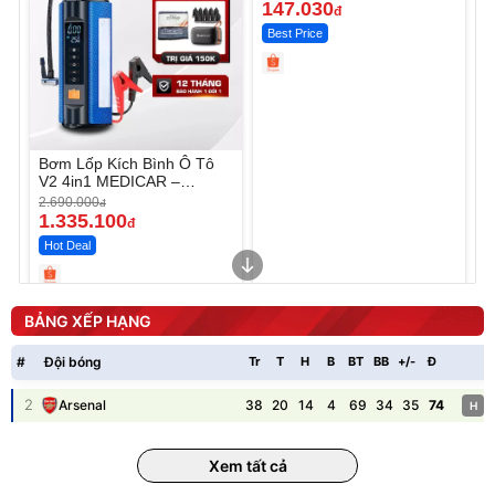
147.030
đ
Best Price
Bơm Lốp Kích Bình Ô Tô
V2 4in1 MEDICAR –
12.000mAh
2.690.000
đ
1.335.100
đ
Hot Deal
Unmute
Unmute
Máy ép chậm trái cây
Máy rửa xe cầm tay xịt rửa
BẢNG XẾP HẠNG
Elmich JEE 1855OL
cao áp có tạo bọt tuyết
3.000.000
đ
#
Đội bóng
Tr
T
H
B
BT
BB
+/-
Đ
P
2.143.650
399.000
đ
đ
Flash Sale
Đã bán nhiều
2
38
20
14
4
69
34
35
74
Arsenal
H
Xem tất cả