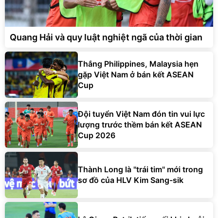
Quang Hải và quy luật nghiệt ngã của thời gian
Thắng Philippines, Malaysia hẹn
gặp Việt Nam ở bán kết ASEAN
Cup
Đội tuyển Việt Nam đón tin vui lực
lượng trước thềm bán kết ASEAN
Cup 2026
Thành Long là "trái tim" mới trong
sơ đồ của HLV Kim Sang-sik