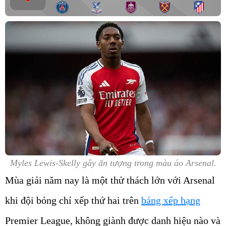
Myles Lewis-Skelly gây ấn tượng trong màu áo Arsenal.
Mùa giải năm nay là một thử thách lớn với Arsenal
khi đội bóng chỉ xếp thứ hai trên
bảng xếp hạng
Premier League, không giành được danh hiệu nào và