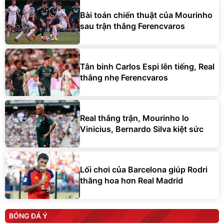
Bài toán chiến thuật của Mourinho
sau trận thắng Ferencvaros
Tân binh Carlos Espi lên tiếng, Real
thắng nhẹ Ferencvaros
Real thắng trận, Mourinho lo
Vinicius, Bernardo Silva kiệt sức
Lối chơi của Barcelona giúp Rodri
thăng hoa hơn Real Madrid
BÓNG ĐÁ Ý