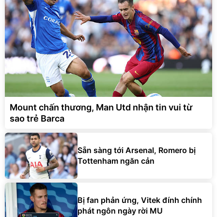
Mount chấn thương, Man Utd nhận tin vui từ
sao trẻ Barca
Sẵn sàng tới Arsenal, Romero bị
Tottenham ngăn cản
Bị fan phản ứng, Vitek đính chính
phát ngôn ngày rời MU