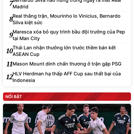
7
Madrid
Real thắng trận, Mourinho lo Vinicius, Bernardo
8
Silva kiệt sức
Maresca xóa bỏ quy trình bầu đội trưởng của Pep
9
tại Man City
Thái Lan nhận thưởng lớn trước thềm bán kết
10
ASEAN Cup
11
Mason Mount dính chấn thương ở trận gặp PSG
HLV Herdman hạ thấp AFF Cup sau thất bại của
12
Indonesia
NỔI BẬT