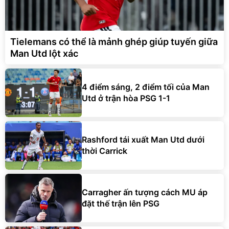
Tielemans có thể là mảnh ghép giúp tuyến giữa
Man Utd lột xác
4 điểm sáng, 2 điểm tối của Man
Utd ở trận hòa PSG 1-1
Rashford tái xuất Man Utd dưới
thời Carrick
Carragher ấn tượng cách MU áp
đặt thế trận lên PSG