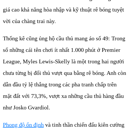
giá cao khả năng hòa nhập và kỹ thuật rê bóng tuyệt
vời của chàng trai này.
Thống kê cũng ủng hộ cầu thủ mang áo số 49: Trong
số những cái tên chơi ít nhất 1.000 phút ở Premier
League, Myles Lewis-Skelly là một trong hai người
chưa từng bị đối thủ vượt qua bằng rê bóng. Anh còn
dẫn đầu tỷ lệ thắng trong các pha tranh chấp trên
mặt đất với 73,3%, vượt xa những cầu thủ hàng đầu
như Josko Gvardiol.
Phong độ ổn định
và tinh thần chiến đấu kiên cường