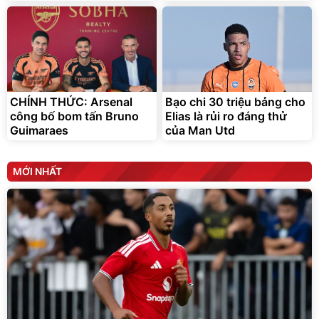
CHÍNH THỨC: Arsenal
Bạo chi 30 triệu bảng cho
công bố bom tấn Bruno
Elias là rủi ro đáng thử
Guimaraes
của Man Utd
MỚI NHẤT