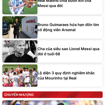
Real Madrid chia buồn khi cha
Messi qua đời
Bruno Guimaraes hứa hẹn đốn tim
cổ động viên Arsenal
Cha của siêu sao Lionel Messi qua
đời ở tuổi 68
Lộ diện 3 quy định nghiêm khắc
của Mourinho tại Real
CHUYỂN NHƯỢNG