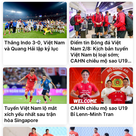
138.330
2.200.000
đ
đ
Discount
Flash Sale
Unmute
Vali Bamozo Khung Nhôm
9066 Size 20/24/28 Cao
Cấp
1.000.000
đ
825.000
Thắng Indo 3-0, Việt Nam
Điểm tin Bóng đá Việt
đ
và Quang Hải lập kỷ lục
Nam 2/8: Kịch bản tuyển
Flash Sale
Việt Nam bị loại sớm;
CAHN chiêu mộ sao U19
Bỉ
Lót ghế ôtô, nâng lưng
chống nóng giúp thoải mái
trong di chuyển
295.000
đ
Tuyển Việt Nam lộ mắt
CAHN chiêu mộ sao U19
Đã bán nhiều
xích yếu nhất sau trận
Bỉ Lenn-Minh Tran
hòa Singapore