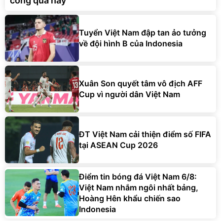
công quá hay
Tuyển Việt Nam đập tan ảo tưởng
về đội hình B của Indonesia
Xuân Son quyết tâm vô địch AFF
Cup vì người dân Việt Nam
ĐT Việt Nam cải thiện điểm số FIFA
tại ASEAN Cup 2026
Điểm tin bóng đá Việt Nam 6/8:
Việt Nam nhắm ngôi nhất bảng,
Hoàng Hên khẩu chiến sao
Indonesia