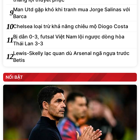
Man Utd gặp khó khi tranh mua Jorge Salinas với
9
Barca
10
Chelsea loại trừ khả năng chiêu mộ Diogo Costa
Bị dẫn 0-3, futsal Việt Nam lội ngược dòng hòa
11
Thái Lan 3-3
Lewis-Skelly lạc quan dù Arsenal ngã ngựa trước
12
Betis
NỔI BẬT