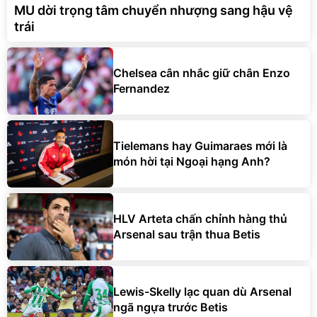
MU dời trọng tâm chuyển nhượng sang hậu vệ
trái
Chelsea cân nhắc giữ chân Enzo
Fernandez
Tielemans hay Guimaraes mới là
món hời tại Ngoại hạng Anh?
HLV Arteta chấn chỉnh hàng thủ
Arsenal sau trận thua Betis
Lewis-Skelly lạc quan dù Arsenal
ngã ngựa trước Betis