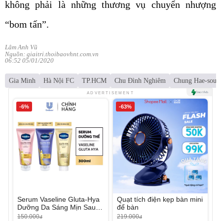
không phải là những thương vụ chuyển nhượng
“bom tấn”.
Lâm Anh Vũ
Nguồn: giaitri.thoibaovhnt.com.vn
06:52 05/01/2020
Gia Minh
Hà Nội FC
TP.HCM
Chu Đình Nghiêm
Chung Hae-soun
ADVERTISEMENT
-6%
-63%
Serum Vaseline Gluta-Hya
Quạt tích điện kẹp bàn mini
Dưỡng Da Sáng Mịn Sau 7
để bàn
Ngày
150.000
219.000
đ
đ