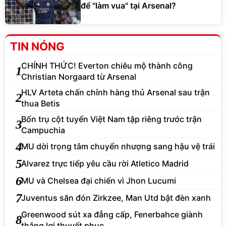
để "làm vua" tại Arsenal?
TIN NÓNG
CHÍNH THỨC! Everton chiêu mộ thành công
1
Christian Norgaard từ Arsenal
HLV Arteta chấn chỉnh hàng thủ Arsenal sau trận
2
thua Betis
Bốn trụ cột tuyển Việt Nam tập riêng trước trận
3
Campuchia
4
MU dời trọng tâm chuyển nhượng sang hậu vệ trái
5
Alvarez trực tiếp yêu cầu rời Atletico Madrid
6
MU và Chelsea đại chiến vì Jhon Lucumi
7
Juventus săn đón Zirkzee, Man Utd bật đèn xanh
Greenwood sút xa đẳng cấp, Fenerbahce giành
8
thắng lợi thuyết phục