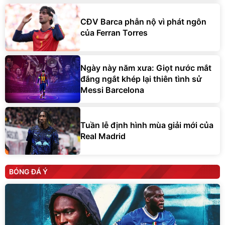
CĐV Barca phẫn nộ vì phát ngôn
của Ferran Torres
Ngày này năm xưa: Giọt nước mắt
đắng ngắt khép lại thiên tình sử
Messi Barcelona
Tuần lễ định hình mùa giải mới của
Real Madrid
BÓNG ĐÁ Ý