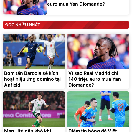
euro mua Yan Diomande?
ĐỌC NHIỀU NHẤT
Bom tấn Barcola sẽ kích
Vì sao Real Madrid chi
hoạt hiệu ứng domino tại
140 triệu euro mua Yan
Anfield
Diomande?
Man Utd gặp khó khi
Điểm tin bóng đá Việt