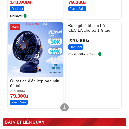
141.000
79.000
đ
đ
Deal hot
Flash Sale
Unilever
Unmute
Đai ngồi ô tô cho bé
-63%
CECILA cho bé 1-9 tuổi
220.000
đ
Hot Deal
Cecila Offical Store
Quạt tích điện kẹp bàn mini
để bàn
219.000
đ
79.000
đ
Flash Sale
Unmute
Unmute
Sữa dưỡng thể nâng tông
Robot Hút Bụi Lau Nhà -
tức thì Vaseline Body
D2-001 - Thông Minh
BÀI VIẾT LIÊN QUAN
190.000
3.000.000
đ
đ