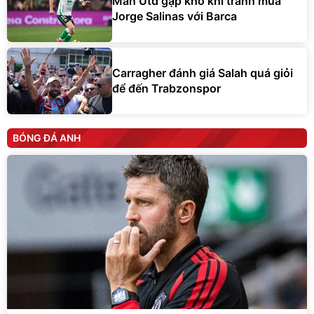
Man Utd gặp khó khi tranh mua
Jorge Salinas với Barca
Carragher đánh giá Salah quá giỏi
để đến Trabzonspor
BÓNG ĐÁ ANH