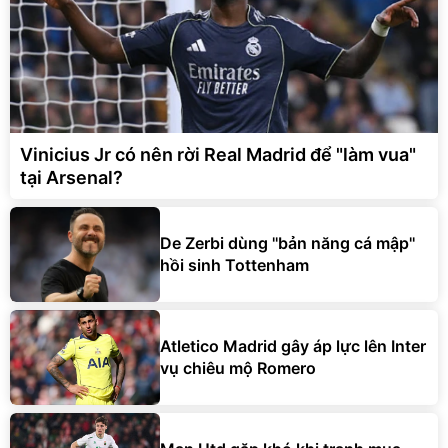
Vinicius Jr có nên rời Real Madrid để "làm vua"
tại Arsenal?
De Zerbi dùng ''bản năng cá mập''
hồi sinh Tottenham
Atletico Madrid gây áp lực lên Inter
vụ chiêu mộ Romero