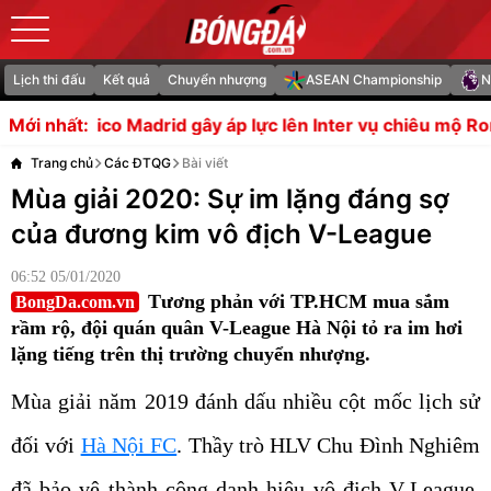
Lịch thi đấu
Kết quả
Chuyển nhượng
ASEAN Championship
N
rid gây áp lực lên Inter vụ chiêu mộ Romero
Man Utd gặp
Mới nhất:
Trang chủ
Các ĐTQG
Bài viết
Mùa giải 2020: Sự im lặng đáng sợ
của đương kim vô địch V-League
06:52 05/01/2020
Tương phản với TP.HCM mua sắm
BongDa.com.vn
rầm rộ, đội quán quân V-League Hà Nội tỏ ra im hơi
lặng tiếng trên thị trường chuyển nhượng.
Mùa giải năm 2019 đánh dấu nhiều cột mốc lịch sử
đối với
Hà Nội FC
. Thầy trò HLV Chu Đình Nghiêm
đã bảo vệ thành công danh hiệu vô địch V-League,