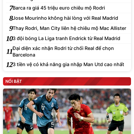
7
Barca ra giá 45 triệu euro chiêu mộ Rodri
8
Jose Mourinho không hài lòng với Real Madrid
9
Thay Rodri, Man City liên hệ chiêu mộ Mac Allister
10
3 đội bóng La Liga tranh Endrick từ Real Madrid
Đại diện xác nhận Rodri từ chối Real để chọn
11
Barcelona
12
3 tiền vệ có khả năng gia nhập Man Utd cao nhất
NỔI BẬT