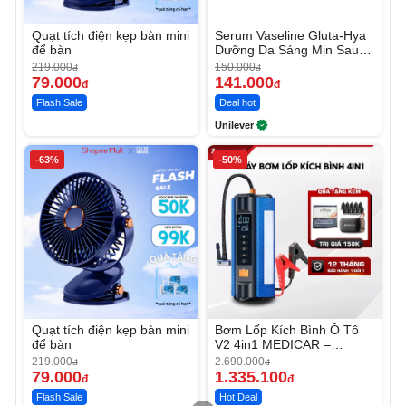
Quạt tích điện kẹp bàn mini
Serum Vaseline Gluta-Hya
để bàn
Dưỡng Da Sáng Mịn Sau 7
Ngày
219.000
150.000
đ
đ
79.000
141.000
đ
đ
Flash Sale
Deal hot
Unilever
-63%
-50%
Quạt tích điện kẹp bàn mini
Bơm Lốp Kích Bình Ô Tô
để bàn
V2 4in1 MEDICAR –
12.000mAh
219.000
2.690.000
đ
đ
79.000
1.335.100
đ
đ
Flash Sale
Hot Deal