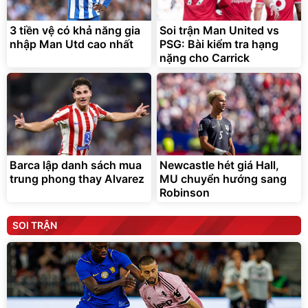
3 tiền vệ có khả năng gia
Soi trận Man United vs
nhập Man Utd cao nhất
PSG: Bài kiểm tra hạng
nặng cho Carrick
Barca lập danh sách mua
Newcastle hét giá Hall,
trung phong thay Alvarez
MU chuyển hướng sang
Robinson
SOI TRẬN