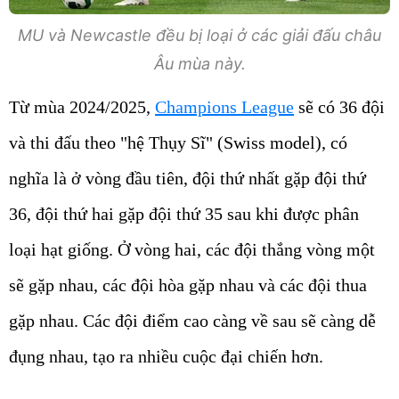
MU và Newcastle đều bị loại ở các giải đấu châu
Âu mùa này.
Từ mùa 2024/2025,
Champions League
sẽ có 36 đội
và thi đấu theo "hệ Thụy Sĩ" (Swiss model), có
nghĩa là ở vòng đầu tiên, đội thứ nhất gặp đội thứ
36, đội thứ hai gặp đội thứ 35 sau khi được phân
loại hạt giống. Ở vòng hai, các đội thắng vòng một
sẽ gặp nhau, các đội hòa gặp nhau và các đội thua
gặp nhau. Các đội điểm cao càng về sau sẽ càng dễ
đụng nhau, tạo ra nhiều cuộc đại chiến hơn.