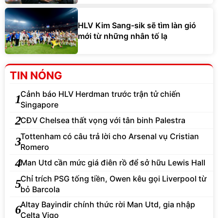
HLV Kim Sang-sik sẽ tìm làn gió
mới từ những nhân tố lạ
TIN NÓNG
Cảnh báo HLV Herdman trước trận tử chiến
1
Singapore
2
CĐV Chelsea thất vọng với tân binh Palestra
Tottenham có câu trả lời cho Arsenal vụ Cristian
3
Romero
4
Man Utd cần mức giá điên rồ để sở hữu Lewis Hall
Chỉ trích PSG tống tiền, Owen kêu gọi Liverpool từ
5
bỏ Barcola
Altay Bayindir chính thức rời Man Utd, gia nhập
6
Celta Vigo