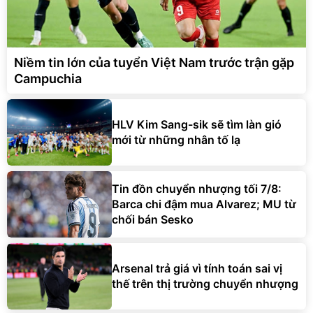
Niềm tin lớn của tuyển Việt Nam trước trận gặp
Campuchia
HLV Kim Sang-sik sẽ tìm làn gió
mới từ những nhân tố lạ
Tin đồn chuyển nhượng tối 7/8:
Barca chi đậm mua Alvarez; MU từ
chối bán Sesko
Arsenal trả giá vì tính toán sai vị
thế trên thị trường chuyển nhượng