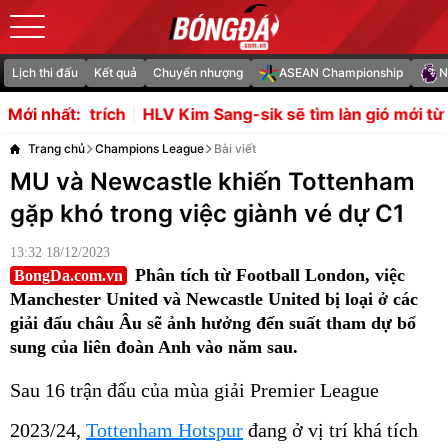
Lịch thi đấu
Kết quả
Chuyển nhượng
ASEAN Championship
N
HLV Kim Sang-sik sẽ tìm làn gió mới từ những nhân tố lạ
Mới nhất:
Trang chủ
Champions League
Bài viết
MU và Newcastle khiến Tottenham
gặp khó trong việc giành vé dự C1
13:32 18/12/2023
Phân tích từ Football London, việc
BongDa.com.vn
Manchester United và Newcastle United bị loại ở các
giải đấu châu Âu sẽ ảnh hưởng đến suất tham dự bổ
sung của liên đoàn Anh vào năm sau.
Sau 16 trận đấu của mùa giải Premier League
2023/24,
Tottenham Hotspur
đang ở vị trí khá tích