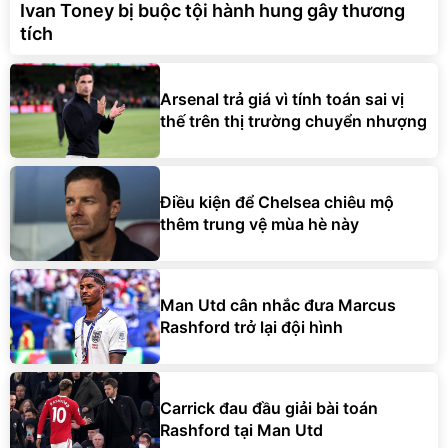
Ivan Toney bị buộc tội hành hung gây thương
tích
Arsenal trả giá vì tính toán sai vị
thế trên thị trường chuyển nhượng
Điều kiện để Chelsea chiêu mộ
thêm trung vệ mùa hè này
Man Utd cân nhắc đưa Marcus
Rashford trở lại đội hình
Carrick đau đầu giải bài toán
Rashford tại Man Utd