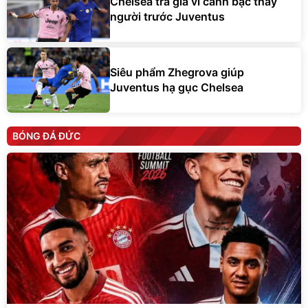
Chelsea trả giá vì canh bạc thay
người trước Juventus
Siêu phẩm Zhegrova giúp
Juventus hạ gục Chelsea
BÓNG ĐÁ ĐỨC