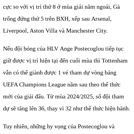
cực so với vị trí thứ 8 ở mùa giải năm ngoái, Gà
trống đứng thứ 5 trên BXH, xếp sau Arsenal,
Liverpool, Aston Villa và Manchester City.
Nếu đội bóng của HLV Ange Postecoglou tiếp tục
giữ được vị trí hiện tại đến cuối mùa thì Tottenham
vẫn có thể giành được 1 vé tham dự vòng bảng
UEFA Champions League năm sau theo thể thức
mới của giải đấu. Từ mùa 2024/2025, số đội tham
dự sẽ tăng lên 36, thay vì 32 như thể thức hiện hành.
Tuy nhiên, những hy vọng của Postecoglou và