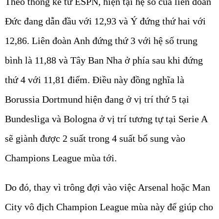
Theo thống kê từ ESPN, hiện tại hệ số của liên đoàn
Đức đang dẫn đầu với 12,93 và Ý đứng thứ hai với
12,86. Liên đoàn Anh đứng thứ 3 với hệ số trung
bình là 11,88 và Tây Ban Nha ở phía sau khi đứng
thứ 4 với 11,81 điểm. Điều này đồng nghĩa là
Borussia Dortmund hiện đang ở vị trí thứ 5 tại
Bundesliga và Bologna ở vị trí tương tự tại Serie A
sẽ giành được 2 suất trong 4 suất bổ sung vào
Champions League mùa tới.
Do đó, thay vì trông đợi vào việc Arsenal hoặc Man
City vô địch Champion League mùa này để giúp cho