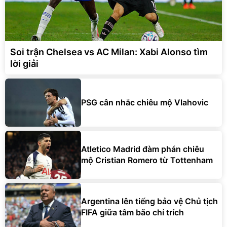
Soi trận Chelsea vs AC Milan: Xabi Alonso tìm
lời giải
PSG cân nhắc chiêu mộ Vlahovic
Atletico Madrid đàm phán chiêu
mộ Cristian Romero từ Tottenham
Argentina lên tiếng bảo vệ Chủ tịch
FIFA giữa tâm bão chỉ trích