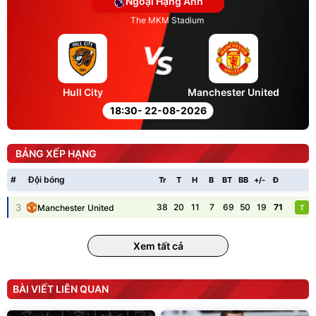
Ngoại Hạng Anh
The MKM Stadium
Hull City
Manchester United
18:30
- 22-08-2026
BẢNG XẾP HẠNG
#
Đội bóng
Tr
T
H
B
BT
BB
+/-
Đ
P
3
38
20
11
7
69
50
19
71
Manchester United
T
Xem tất cả
BÀI VIẾT LIÊN QUAN