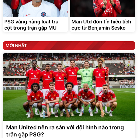
PSG vắng hàng loạt trụ
Man Utd đón tín hiệu tích
cột trong trận gặp MU
cực từ Benjamin Sesko
MỚI NHẤT
Man United nên ra sân với đội hình nào trong
trận gặp PSG?