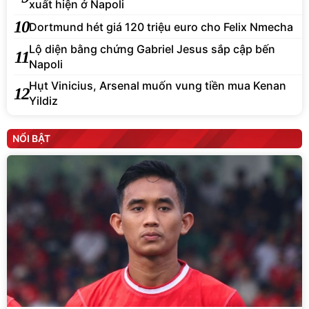
xuất hiện ở Napoli
10
Dortmund hét giá 120 triệu euro cho Felix Nmecha
Lộ diện bằng chứng Gabriel Jesus sắp cập bến
11
Napoli
Hụt Vinicius, Arsenal muốn vung tiền mua Kenan
12
Yildiz
NỔI BẬT