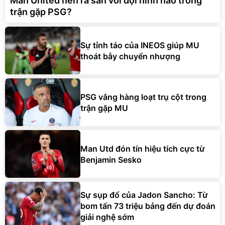
Man United nên ra sân với đội hình nào trong
trận gặp PSG?
Sự tỉnh táo của INEOS giúp MU
thoát bẫy chuyển nhượng
PSG vắng hàng loạt trụ cột trong
trận gặp MU
Man Utd đón tín hiệu tích cực từ
Benjamin Sesko
Sự sụp đổ của Jadon Sancho: Từ
bom tấn 73 triệu bảng đến dự đoán
giải nghệ sớm