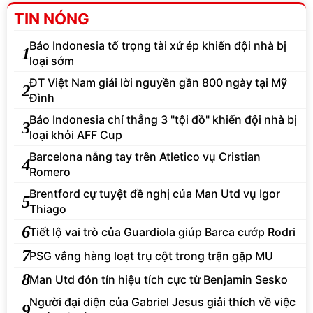
TIN NÓNG
Báo Indonesia tố trọng tài xử ép khiến đội nhà bị
1
loại sớm
ĐT Việt Nam giải lời nguyền gần 800 ngày tại Mỹ
2
Đình
Báo Indonesia chỉ thẳng 3 "tội đồ" khiến đội nhà bị
3
loại khỏi AFF Cup
Barcelona nẫng tay trên Atletico vụ Cristian
4
Romero
Brentford cự tuyệt đề nghị của Man Utd vụ Igor
5
Thiago
6
Tiết lộ vai trò của Guardiola giúp Barca cướp Rodri
7
PSG vắng hàng loạt trụ cột trong trận gặp MU
8
Man Utd đón tín hiệu tích cực từ Benjamin Sesko
Người đại diện của Gabriel Jesus giải thích về việc
9