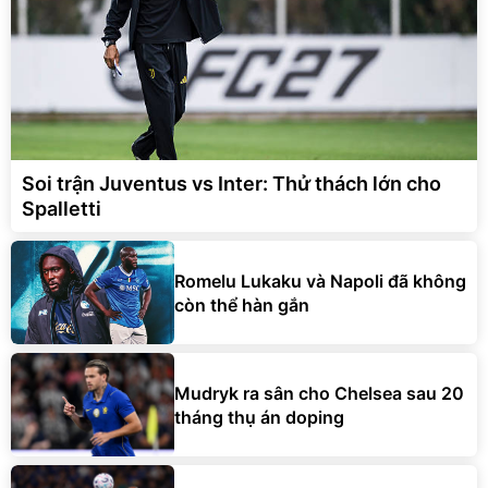
Soi trận Juventus vs Inter: Thử thách lớn cho
Spalletti
Romelu Lukaku và Napoli đã không
còn thể hàn gắn
Mudryk ra sân cho Chelsea sau 20
tháng thụ án doping