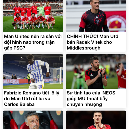
Man United nên ra sân với
CHÍNH THỨC! Man Utd
đội hình nào trong trận
bán Radek Vitek cho
gặp PSG?
Middlesbrough
Fabrizio Romano tiết lộ lý
Sự tỉnh táo của INEOS
do Man Utd rút lui vụ
giúp MU thoát bẫy
Carlos Baleba
chuyển nhượng