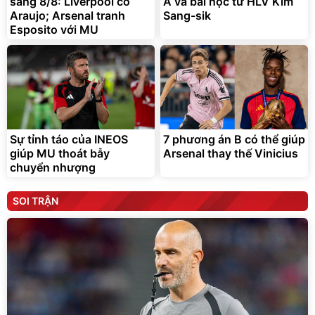
sáng 8/8: Liverpool có
Á và bài học từ HLV Kim
Araujo; Arsenal tranh
Sang-sik
Esposito với MU
Sự tỉnh táo của INEOS
7 phương án B có thể giúp
giúp MU thoát bẫy
Arsenal thay thế Vinicius
chuyển nhượng
SOI TRẬN