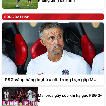
Khẳng định bản lĩnh
BÓNG ĐÁ PHÁP
PSG vắng hàng loạt trụ cột trong trận gặp MU
Mallorca gây sốc khi hạ gục PSG 3-
0