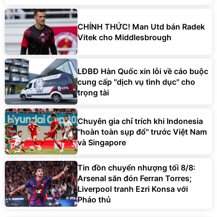
CHÍNH THỨC! Man Utd bán Radek
Vitek cho Middlesbrough
LĐBĐ Hàn Quốc xin lỗi về cáo buộc
cung cấp "dịch vụ tình dục" cho
trọng tài
Chuyên gia chỉ trích khi Indonesia
"hoàn toàn sụp đổ" trước Việt Nam
và Singapore
Tin đồn chuyển nhượng tối 8/8:
Arsenal săn đón Ferran Torres;
Liverpool tranh Ezri Konsa với
Pháo thủ