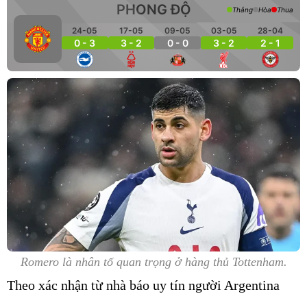
PHONG ĐỘ
Thắng
Hòa
Thua
24-05
17-05
09-05
03-05
28-04
0 - 3
3 - 2
0 - 0
3 - 2
2 - 1
Romero là nhân tố quan trọng ở hàng thủ Tottenham.
Theo xác nhận từ nhà báo uy tín người Argentina