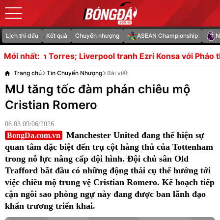
Lịch thi đấu
Kết quả
Chuyển nhượng
ASEAN Championship
N
iverpool tranh Ezri Konsa với Pháo thủ
Fabrizio Romano t
Mới nhất:
Trang chủ
Tin Chuyển Nhượng
Bài viết
MU tăng tốc đàm phán chiêu mộ
Cristian Romero
06:03 09/06/2026
Manchester United đang thể hiện sự
BongDa.com.vn
quan tâm đặc biệt đến trụ cột hàng thủ của Tottenham
trong nỗ lực nâng cấp đội hình. Đội chủ sân Old
Trafford bắt đầu có những động thái cụ thể hướng tới
việc chiêu mộ trung vệ Cristian Romero. Kế hoạch tiếp
cận ngôi sao phòng ngự này đang được ban lãnh đạo
khẩn trương triển khai.