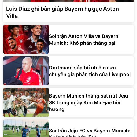
Luis Diaz ghi bàn giúp Bayern hạ gục Aston
Villa
Soi trận Aston Villa vs Bayern
Munich: Khó phân thắng bại
Dortmund sắp bổ nhiệm cựu
chuyên gia phân tích của Liverpool
Bayern Munich thắng sát nút Jeju
SK trong ngày Kim Min-jae hồi
hương
Soi trận Jeju FC vs Bayern Munich: