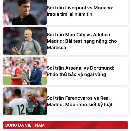
Soi trận Liverpool vs Monaco:
Iraola tìm lại niềm tin
Soi trận Man City vs Atletico
Madrid: Bài test hạng nặng cho
Maresca
Soi trận Arsenal vs Dortmund:
Pháo thủ bảo vệ ngai vàng
Soi trận Ferencvaros vs Real
Madrid: Mourinho siết kỷ luật
BÓNG ĐÁ VIỆT NAM