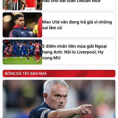
hảo cho bài toán Declan Rice
Man Utd vẫn đang trả giá vì những
sai lầm cũ
5 điểm nhấn tiền mùa giải Ngoại
hạng Anh: Nỗi lo Liverpool; Hy
vọng MU
BÓNG ĐÁ TÂY BAN NHA