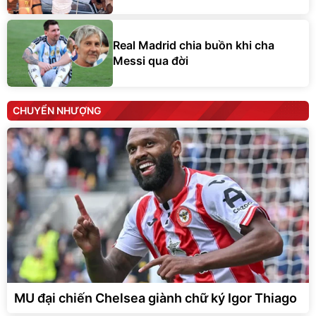
Real Madrid chia buồn khi cha
Messi qua đời
CHUYỂN NHƯỢNG
MU đại chiến Chelsea giành chữ ký Igor Thiago