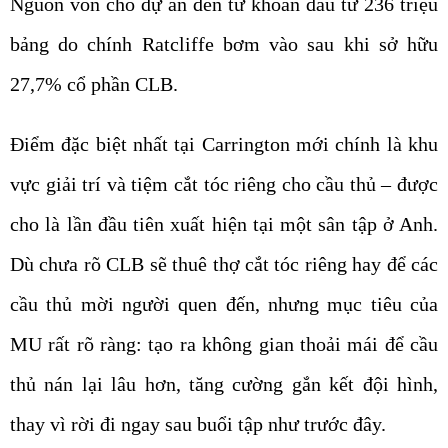
Nguồn vốn cho dự án đến từ khoản đầu tư 236 triệu
bảng do chính Ratcliffe bơm vào sau khi sở hữu
27,7% cổ phần CLB.
Điểm đặc biệt nhất tại Carrington mới chính là khu
vực giải trí và tiệm cắt tóc riêng cho cầu thủ – được
cho là lần đầu tiên xuất hiện tại một sân tập ở Anh.
Dù chưa rõ CLB sẽ thuê thợ cắt tóc riêng hay để các
cầu thủ mời người quen đến, nhưng mục tiêu của
MU rất rõ ràng: tạo ra không gian thoải mái để cầu
thủ nán lại lâu hơn, tăng cường gắn kết đội hình,
thay vì rời đi ngay sau buổi tập như trước đây.