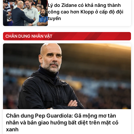
Lý do Zidane có khả năng thành
công cao hơn Klopp ở cấp độ đội
tuyển
CHÂN DUNG NHÂN VẬT
Chân dung Pep Guardiola: Gã mộng mơ tàn
nhẫn và bản giao hưởng bất diệt trên mặt cỏ
xanh