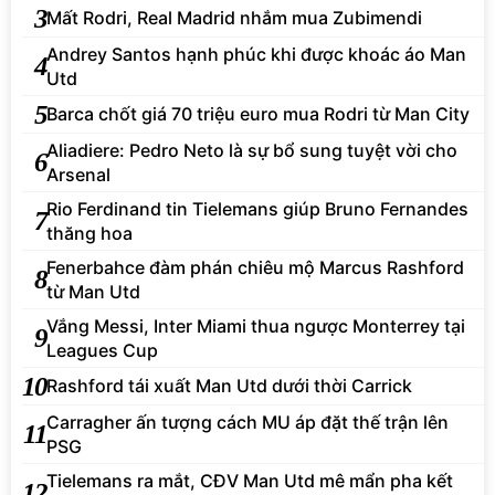
3
Mất Rodri, Real Madrid nhắm mua Zubimendi
Andrey Santos hạnh phúc khi được khoác áo Man
4
Utd
5
Barca chốt giá 70 triệu euro mua Rodri từ Man City
Aliadiere: Pedro Neto là sự bổ sung tuyệt vời cho
6
Arsenal
Rio Ferdinand tin Tielemans giúp Bruno Fernandes
7
thăng hoa
Fenerbahce đàm phán chiêu mộ Marcus Rashford
8
từ Man Utd
Vắng Messi, Inter Miami thua ngược Monterrey tại
9
Leagues Cup
10
Rashford tái xuất Man Utd dưới thời Carrick
Carragher ấn tượng cách MU áp đặt thế trận lên
11
PSG
Tielemans ra mắt, CĐV Man Utd mê mẩn pha kết
12