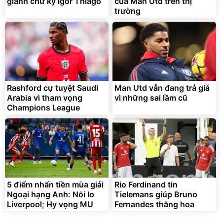
giành chữ ký Igor Thiago
của Man Utd trên thị
Đã bán nhiều
trường
Rashford cự tuyệt Saudi
Man Utd vẫn đang trả giá
Arabia vì tham vọng
vì những sai lầm cũ
Champions League
5 điểm nhấn tiền mùa giải
Rio Ferdinand tin
Ngoại hạng Anh: Nỗi lo
Tielemans giúp Bruno
Liverpool; Hy vọng MU
Fernandes thăng hoa