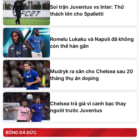
Soi trận Juventus vs Inter: Thử
thách lớn cho Spalletti
Romelu Lukaku và Napoli đã không
còn thể hàn gắn
Mudryk ra sân cho Chelsea sau 20
tháng thụ án doping
Chelsea trả giá vì canh bạc thay
người trước Juventus
BÓNG ĐÁ ĐỨC