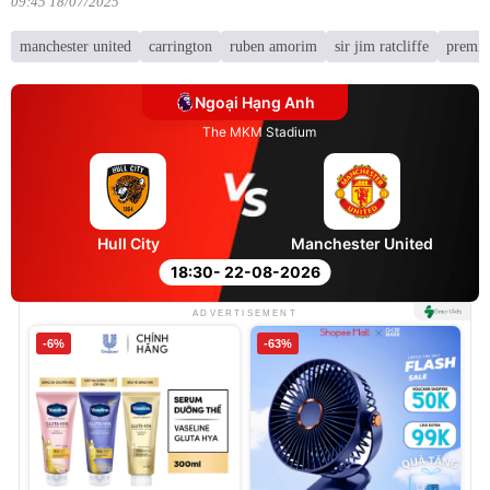
09:45 18/07/2025
manchester united
carrington
ruben amorim
sir jim ratcliffe
premie
Ngoại Hạng Anh
The MKM Stadium
Hull City
Manchester United
18:30
- 22-08-2026
ADVERTISEMENT
-6%
-63%