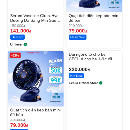
Serum Vaseline Gluta-Hya
Quạt tích điện kẹp bàn mini
Dưỡng Da Sáng Mịn Sau 7
để bàn
Ngày
150.000
219.000
đ
đ
141.000
79.000
đ
đ
Deal hot
Flash Sale
Unilever
Unmute
Đai ngồi ô tô cho bé
-63%
CECILA cho bé 1-9 tuổi
220.000
đ
Hot Deal
Cecila Offical Store
Quạt tích điện kẹp bàn mini
để bàn
219.000
đ
79.000
đ