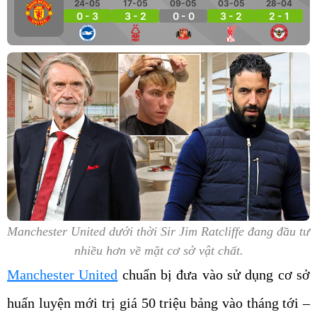
24-05
17-05
09-05
03-05
28-04
0 - 3
3 - 2
0 - 0
3 - 2
2 - 1
Manchester United dưới thời Sir Jim Ratcliffe đang đầu tư
nhiều hơn về mặt cơ sở vật chất.
Manchester United
chuẩn bị đưa vào sử dụng cơ sở
huấn luyện mới trị giá 50 triệu bảng vào tháng tới –