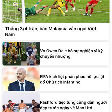
Thắng 3/4 trận, báo Malaysia vẫn ngại Việt
Nam
Vợ Owen Dale bỏ sự nghiệp vì kỳ
chuyển nhượng
FIFA kịch liệt phản pháo nỗ lực lật
đổ Chủ tịch Infantino
Rashford tiệc tùng cùng dàn người
đẹp trước ngày về Man Utd