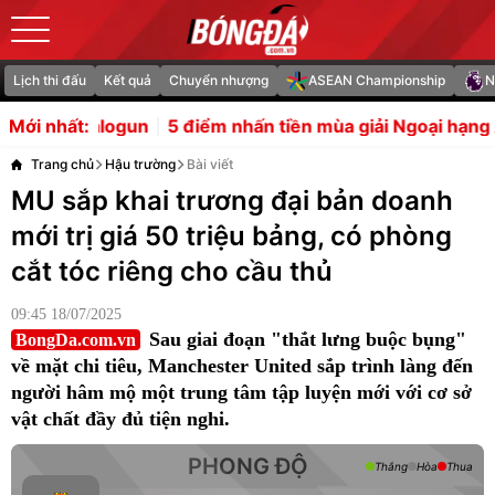
Lịch thi đấu
Kết quả
Chuyển nhượng
ASEAN Championship
N
5 điểm nhấn tiền mùa giải Ngoại hạng Anh: Nỗi lo Liver
Mới nhất:
Trang chủ
Hậu trường
Bài viết
MU sắp khai trương đại bản doanh
mới trị giá 50 triệu bảng, có phòng
cắt tóc riêng cho cầu thủ
09:45 18/07/2025
Sau giai đoạn "thắt lưng buộc bụng"
BongDa.com.vn
về mặt chi tiêu, Manchester United sắp trình làng đến
người hâm mộ một trung tâm tập luyện mới với cơ sở
vật chất đầy đủ tiện nghi.
PHONG ĐỘ
Thắng
Hòa
Thua