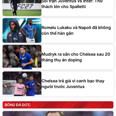
Soi trận Juventus vs Inter: Thử
thách lớn cho Spalletti
Romelu Lukaku và Napoli đã không
còn thể hàn gắn
Mudryk ra sân cho Chelsea sau 20
tháng thụ án doping
Chelsea trả giá vì canh bạc thay
người trước Juventus
BÓNG ĐÁ ĐỨC