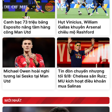
Canh bạc 73 triệu bảng
Hụt Vinicius, William
Esposito nâng tầm hàng
Gallas khuyên Arsenal
công Man Utd
chiêu mộ Rashford
Michael Owen hoài nghi
Tin đồn chuyển nhượng
tương lai Sesko tại Man
tối 9/8: Chelsea săn Ruiz;
Utd
MU kích hoạt điều khoản
mua Salinas
MỚI NHẤT