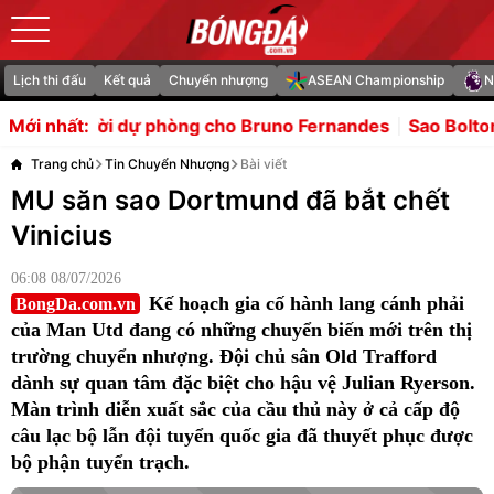
Lịch thi đấu
Kết quả
Chuyển nhượng
ASEAN Championship
N
ng cho Bruno Fernandes
Sao Bolton nhận thẻ đỏ vì đấm 
Mới nhất:
Trang chủ
Tin Chuyển Nhượng
Bài viết
MU săn sao Dortmund đã bắt chết
Vinicius
06:08 08/07/2026
Kế hoạch gia cố hành lang cánh phải
BongDa.com.vn
của Man Utd đang có những chuyển biến mới trên thị
trường chuyển nhượng. Đội chủ sân Old Trafford
dành sự quan tâm đặc biệt cho hậu vệ Julian Ryerson.
Màn trình diễn xuất sắc của cầu thủ này ở cả cấp độ
câu lạc bộ lẫn đội tuyển quốc gia đã thuyết phục được
bộ phận tuyển trạch.