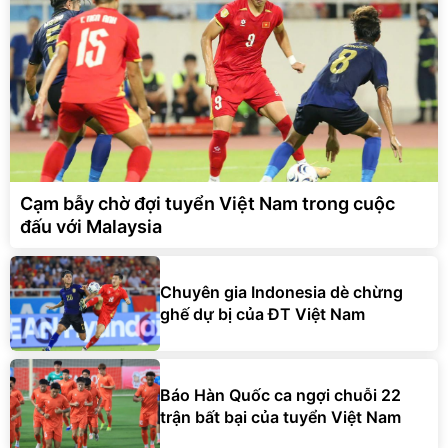
Cạm bẫy chờ đợi tuyển Việt Nam trong cuộc
đấu với Malaysia
Chuyên gia Indonesia dè chừng
ghế dự bị của ĐT Việt Nam
Báo Hàn Quốc ca ngợi chuỗi 22
trận bất bại của tuyển Việt Nam