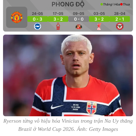
PHONG ĐỘ
Thắng
Hòa
Thua
24-05
17-05
09-05
03-05
28-04
0 - 3
3 - 2
0 - 0
3 - 2
2 - 1
Ryerson từng vô hiệu hóa Vinicius trong trận Na Uy thắng
Brazil ở World Cup 2026. Ảnh: Getty Images