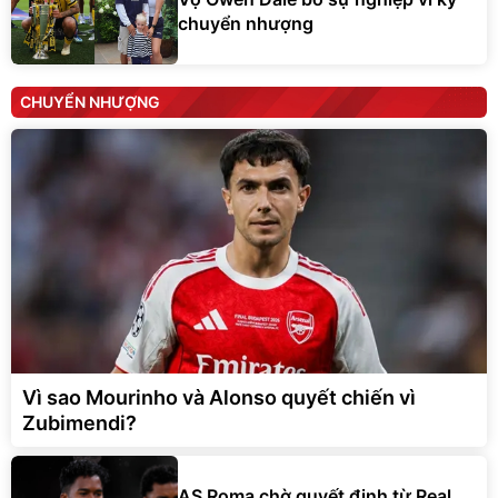
chuyển nhượng
CHUYỂN NHƯỢNG
Vì sao Mourinho và Alonso quyết chiến vì
Zubimendi?
AS Roma chờ quyết định từ Real