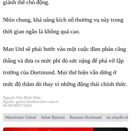
giành thế chủ động.
Nhìn chung, khả năng kích nổ thương vụ này trong
thời gian ngắn là không quá cao.
Man Utd sẽ phải bước vào một cuộc đàm phán căng
thẳng và đưa ra mức phí đủ sức nặng để phá vỡ lập
trường của Dortmund. Mọi thứ hiện vẫn dừng ở
mức độ thăm dò thay vì những động thái chính thức.
Nguyễn Văn Minh Nhật
Nguồn: giaitri.thoibaovhnt.com.vn
06:08 08/07/2026
Manchester United
Julian Ryerson
Borussia Dortmund
tin chuyển nh