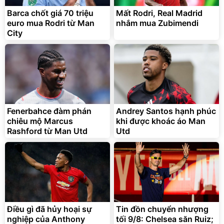
Barca chốt giá 70 triệu
Mất Rodri, Real Madrid
euro mua Rodri từ Man
nhắm mua Zubimendi
City
Fenerbahce đàm phán
Andrey Santos hạnh phúc
chiêu mộ Marcus
khi được khoác áo Man
Rashford từ Man Utd
Utd
Điều gì đã hủy hoại sự
Tin đồn chuyển nhượng
nghiệp của Anthony
tối 9/8: Chelsea săn Ruiz;