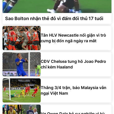
Sao Bolton nhận thẻ đỏ vì đấm đối thủ 17 tuổi
Tân HLV Newcastle nổi giận vì trò
cưng bị đốn ngã ngày ra mắt
CĐV Chelsea tung hô Joao Pedro
chỉ kém Haaland
Thắng 3/4 trận, báo Malaysia vẫn
ngại Việt Nam
Vợ Owen Dale bỏ sự nghiệp vì kỳ