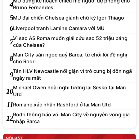
MU dừng kế hoạch chiêu mộ người dự phòng cho
4
Bruno Fernandes
5
MU đại chiến Chelsea giành chữ ký Igor Thiago
6
Liverpool tranh Lamine Camara với MU
Vì sao AS Roma muốn giải cứu sao 52 triệu bảng
7
của Chelsea?
Man City săn ngọc quý Barca, từ chối lời đề nghị
8
cho Rodri
Tân HLV Newcastle nổi giận vì trò cưng bị đốn ngã
9
ngày ra mắt
Michael Owen hoài nghi tương lai Sesko tại Man
10
Utd
11
Romano xác nhận Rashford ở lại Man Utd
Rodri thông báo với Man City về nguyện vọng gia
12
nhập Barca
NỔI BẬT