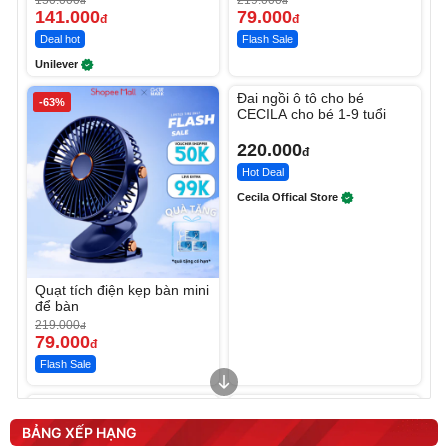
150.000
219.000
đ
đ
141.000
79.000
đ
đ
Deal hot
Flash Sale
Unilever
Unmute
Đai ngồi ô tô cho bé
-63%
CECILA cho bé 1-9 tuổi
220.000
đ
Hot Deal
Cecila Offical Store
Quạt tích điện kẹp bàn mini
để bàn
219.000
đ
79.000
đ
Flash Sale
Unmute
Unmute
Sữa dưỡng thể nâng tông
Robot Hút Bụi Lau Nhà -
tức thì Vaseline Body
D2-001 - Thông Minh
BẢNG XẾP HẠNG
190.000
3.000.000
đ
đ