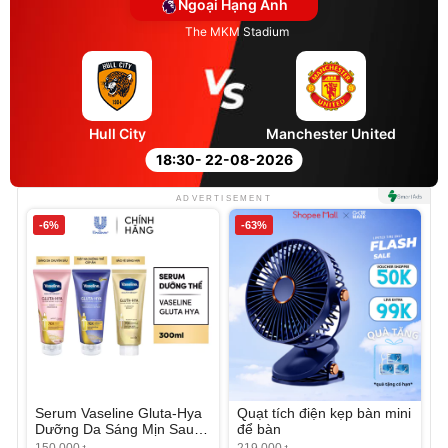
Ngoại Hạng Anh
The MKM Stadium
Hull City
Manchester United
18:30
- 22-08-2026
ADVERTISEMENT
-6%
-63%
Serum Vaseline Gluta-Hya
Quạt tích điện kẹp bàn mini
Dưỡng Da Sáng Mịn Sau 7
để bàn
Ngày