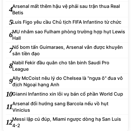
Arsenal mất thêm hậu vệ phải sau trận thua Real
4
Betis
5
Luis Figo yêu cầu Chủ tịch FIFA Infantino từ chức
MU nhắm sao Fulham phòng trường hợp hụt Lewis
6
Hall
Nổ bom tấn Guimaraes, Arsenal vẫn được khuyên
7
săn tiền đạo
Nabil Fekir đầu quân cho tân binh Saudi Pro
8
League
Ally McCoist nêu lý do Chelsea là "ngựa ô" đua vô
9
địch Ngoại hạng Anh
10
Gianni Infantino xin lỗi vụ bán cổ phần World Cup
Arsenal đổi hướng sang Barcola nếu vồ hụt
11
Vinicius
Messi lập cú đúp, Miami ngược dòng hạ San Luis
12
4-2