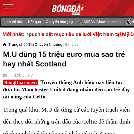
Lịch thi đấu
Kết quả
Chuyển nhượng
ASEAN Championship
N
t mục tiêu xé lưới Việt Nam tại Mỹ Đình
Soi trận Aston
Mới nhất:
Trang chủ
Tin Chuyển Nhượng
Bài viết
M.U dùng 15 triệu euro mua sao trẻ
hay nhất Scotland
09:58 02/07/2017
Truyền thông Anh hôm nay liên tục
BongDa.com.vn
đưa tin Manchester United đang nhắm đến sao trẻ đầy
tài năng của Celtic.
Trong quá khứ, M.U đã từng cử các tuyển trạch viên
đến theo dõi những trận đấu của Celtic để thẩm định
rõ ràng nhất về tài năng của hậu vệ trái Kieran