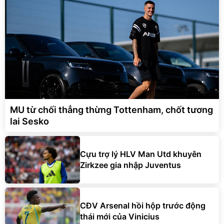
MU từ chối thẳng thừng Tottenham, chốt tương
lai Sesko
Cựu trợ lý HLV Man Utd khuyên
Zirkzee gia nhập Juventus
CĐV Arsenal hồi hộp trước động
thái mới của Vinicius