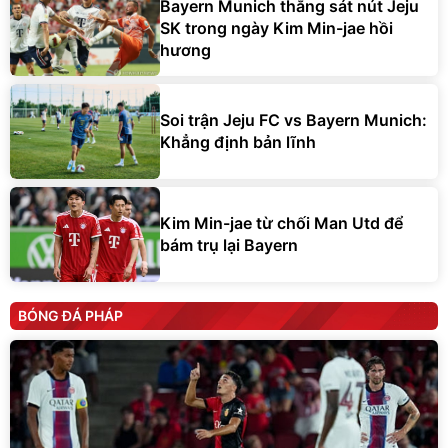
Bayern Munich thắng sát nút Jeju
SK trong ngày Kim Min-jae hồi
hương
Soi trận Jeju FC vs Bayern Munich:
Khẳng định bản lĩnh
Kim Min-jae từ chối Man Utd để
bám trụ lại Bayern
BÓNG ĐÁ PHÁP