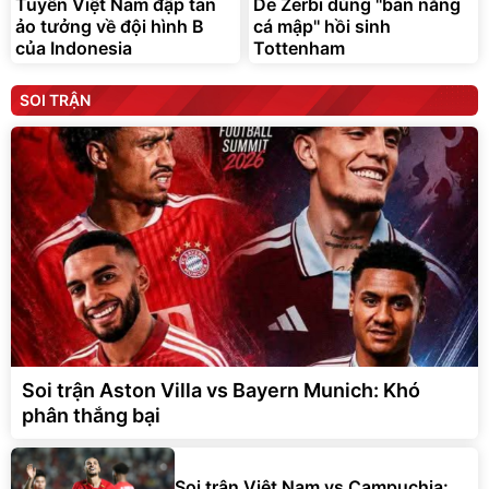
Tuyển Việt Nam đập tan
De Zerbi dùng ''bản năng
ảo tưởng về đội hình B
cá mập'' hồi sinh
của Indonesia
Tottenham
SOI TRẬN
Soi trận Aston Villa vs Bayern Munich: Khó
phân thắng bại
Soi trận Việt Nam vs Campuchia: