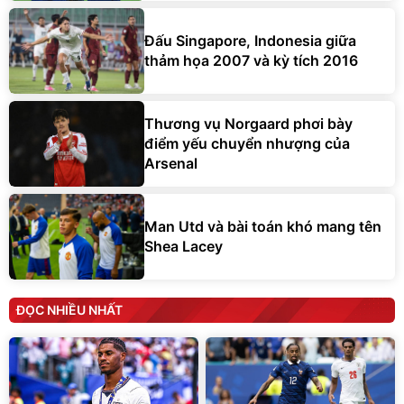
Đấu Singapore, Indonesia giữa
thảm họa 2007 và kỳ tích 2016
Thương vụ Norgaard phơi bày
điểm yếu chuyển nhượng của
Arsenal
Man Utd và bài toán khó mang tên
Shea Lacey
ĐỌC NHIỀU NHẤT