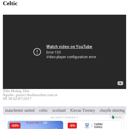
Celtic
Trần Hoàng Tâm
Nguồn: giaitri.thoibaovhnt.com.vn
09:58 02/07/2017
manchester united
celtic
scotland
Kieran Tierney
chuyển nhượng
ADVERTISEMENT
-63%
-6%