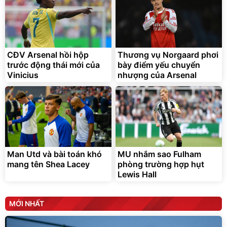
Bạt phủ xe ô tô cao cấp,
Xe đạp điện trợ lực G-
tráng nhôm 03 lớp
Force C14 gấp gọn bỏ cốp
tiện lợi
392.000
9.900.000
đ
đ
325.000
7.092.000
CĐV Arsenal hồi hộp
đ
Thương vụ Norgaard phơi
đ
trước động thái mới của
bày điểm yếu chuyển
Đã bán nhiều
Đang xem nhiều
Vinicius
nhượng của Arsenal
G-FORCE VIETNA
Man Utd và bài toán khó
MU nhắm sao Fulham
mang tên Shea Lacey
phòng trường hợp hụt
Lewis Hall
MỚI NHẤT