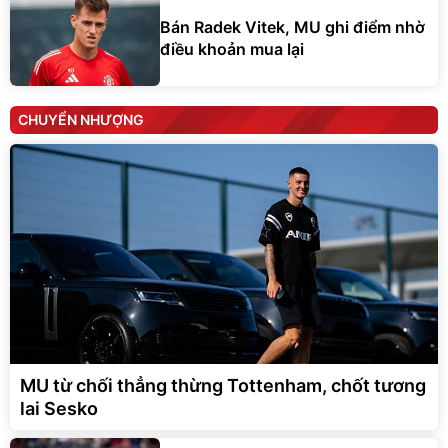
Bán Radek Vitek, MU ghi điểm nhờ
điều khoản mua lại
CHUYỂN NHƯỢNG
MU từ chối thẳng thừng Tottenham, chốt tương
lai Sesko