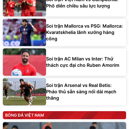
Phô diễn chiều sâu lực lượng
Soi trận Mallorca vs PSG: Mallorca:
Kvaratskhelia lãnh xướng hàng
công
Soi trận AC Milan vs Inter: Thử
thách cực đại cho Ruben Amorim
Soi trận Arsenal vs Real Betis:
Pháo thủ sẵn sàng nối dài mạch
thắng
BÓNG ĐÁ VIỆT NAM