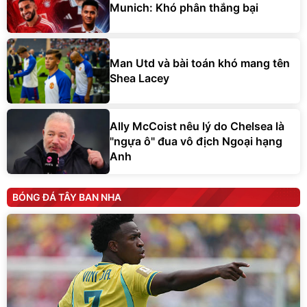
Munich: Khó phân thắng bại
Man Utd và bài toán khó mang tên
Shea Lacey
Ally McCoist nêu lý do Chelsea là
"ngựa ô" đua vô địch Ngoại hạng
Anh
BÓNG ĐÁ TÂY BAN NHA