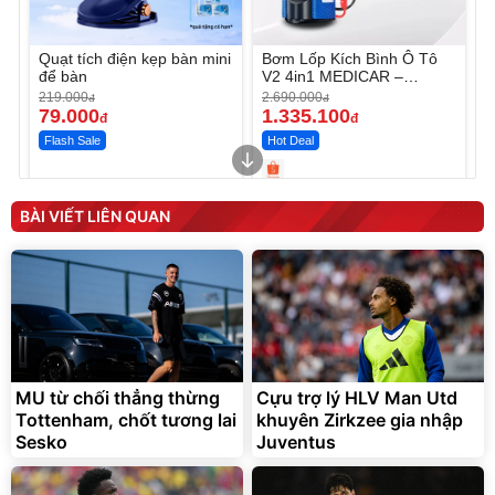
Quạt tích điện kẹp bàn mini
Bơm Lốp Kích Bình Ô Tô
để bàn
V2 4in1 MEDICAR –
12.000mAh
219.000
2.690.000
đ
đ
79.000
1.335.100
đ
đ
Flash Sale
Hot Deal
Unmute
Unmute
Máy ép chậm trái cây
Máy rửa xe cầm tay xịt rửa
BÀI VIẾT LIÊN QUAN
Elmich JEE 1855OL
cao áp có tạo bọt tuyết
3.000.000
đ
2.143.650
399.000
đ
đ
Flash Sale
Đã bán nhiều
MU từ chối thẳng thừng
Cựu trợ lý HLV Man Utd
Tottenham, chốt tương lai
khuyên Zirkzee gia nhập
Sesko
Juventus