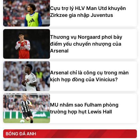
Cựu trợ lý HLV Man Utd khuyên
Zirkzee gia nhập Juventus
Thương vụ Norgaard phơi bày
điểm yếu chuyển nhượng của
Arsenal
Arsenal chỉ là công cụ trong màn
kịch hợp đồng của Vinicius?
MU nhắm sao Fulham phòng
trường hợp hụt Lewis Hall
BÓNG ĐÁ ANH