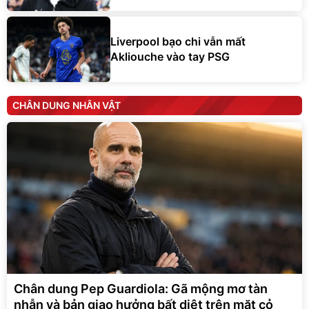
Liverpool bạo chi vẫn mất
Akliouche vào tay PSG
CHÂN DUNG NHÂN VẬT
Chân dung Pep Guardiola: Gã mộng mơ tàn
nhẫn và bản giao hưởng bất diệt trên mặt cỏ