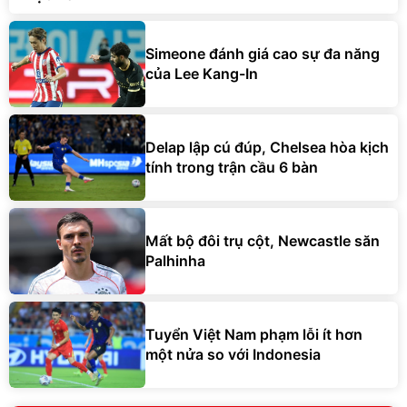
Simeone đánh giá cao sự đa năng
của Lee Kang-In
Delap lập cú đúp, Chelsea hòa kịch
tính trong trận cầu 6 bàn
Mất bộ đôi trụ cột, Newcastle săn
Palhinha
Tuyển Việt Nam phạm lỗi ít hơn
một nửa so với Indonesia