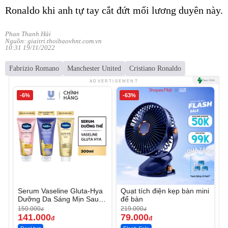
Ronaldo khi anh tự tay cắt đứt mối lương duyên này.
Phan Thanh Hải
Nguồn: giaitri.thoibaovhnt.com.vn
10:31 19/11/2022
Fabrizio Romano
Manchester United
Cristiano Ronaldo
ADVERTISEMENT
-6%
-63%
Serum Vaseline Gluta-Hya
Quạt tích điện kẹp bàn mini
Dưỡng Da Sáng Mịn Sau 7
để bàn
Ngày
150.000
219.000
đ
đ
141.000
79.000
đ
đ