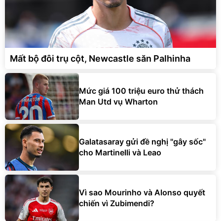
Mất bộ đôi trụ cột, Newcastle săn Palhinha
Mức giá 100 triệu euro thử thách
Man Utd vụ Wharton
Galatasaray gửi đề nghị "gây sốc"
cho Martinelli và Leao
Vì sao Mourinho và Alonso quyết
chiến vì Zubimendi?