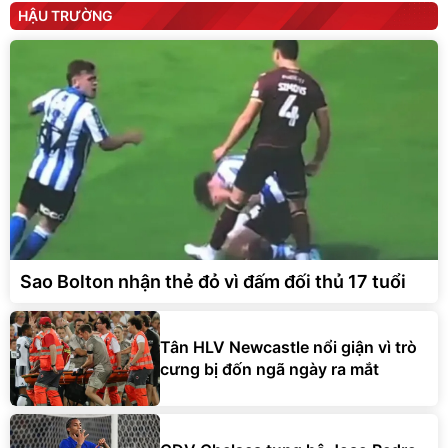
HẬU TRƯỜNG
Sao Bolton nhận thẻ đỏ vì đấm đối thủ 17 tuổi
Tân HLV Newcastle nổi giận vì trò
cưng bị đốn ngã ngày ra mắt