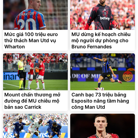
Unmute
Vali Bamozo Khung Nhôm
9066 Size 20/24/28 Cao
Cấp
1.000.000
đ
825.000
Mức giá 100 triệu euro
MU dừng kế hoạch chiêu
đ
thử thách Man Utd vụ
mộ người dự phòng cho
Flash Sale
Wharton
Bruno Fernandes
Lót ghế ôtô, nâng lưng
chống nóng giúp thoải mái
trong di chuyển
295.000
Mount chấn thương mở
Canh bạc 73 triệu bảng
đ
đường để MU chiêu mộ
Esposito nâng tầm hàng
Đã bán nhiều
bản sao Carrick
công Man Utd