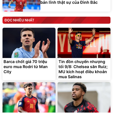
bản lĩnh thật sự của Đình Bắc
ĐỌC NHIỀU NHẤT
Barca chốt giá 70 triệu
Tin đồn chuyển nhượng
euro mua Rodri từ Man
tối 9/8: Chelsea săn Ruiz;
City
MU kích hoạt điều khoản
mua Salinas