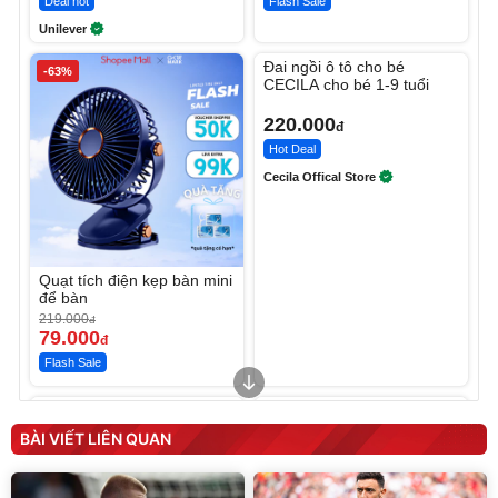
Deal hot
Flash Sale
Unilever
Unmute
Đai ngồi ô tô cho bé
-63%
CECILA cho bé 1-9 tuổi
220.000
đ
Hot Deal
Cecila Offical Store
Quạt tích điện kẹp bàn mini
để bàn
219.000
đ
79.000
đ
Flash Sale
Unmute
Unmute
Sữa dưỡng thể nâng tông
Robot Hút Bụi Lau Nhà -
tức thì Vaseline Body
D2-001 - Thông Minh
BÀI VIẾT LIÊN QUAN
190.000
3.000.000
đ
đ
138.330
2.200.000
đ
đ
Discount
Flash Sale