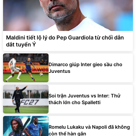
Maldini tiết lộ lý do Pep Guardiola từ chối dẫn
dắt tuyển Ý
Dimarco giúp Inter gieo sầu cho
Juventus
Soi trận Juventus vs Inter: Thử
thách lớn cho Spalletti
Romelu Lukaku và Napoli đã không
còn thể hàn gắn