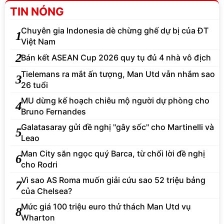
TIN NÓNG
Chuyên gia Indonesia dè chừng ghế dự bị của ĐT
1
Việt Nam
2
Bán kết ASEAN Cup 2026 quy tụ đủ 4 nhà vô địch
Tielemans ra mắt ấn tượng, Man Utd vẫn nhắm sao
3
26 tuổi
MU dừng kế hoạch chiêu mộ người dự phòng cho
4
Bruno Fernandes
Galatasaray gửi đề nghị "gây sốc" cho Martinelli và
5
Leao
Man City săn ngọc quý Barca, từ chối lời đề nghị
6
cho Rodri
Vì sao AS Roma muốn giải cứu sao 52 triệu bảng
7
của Chelsea?
Mức giá 100 triệu euro thử thách Man Utd vụ
8
Wharton