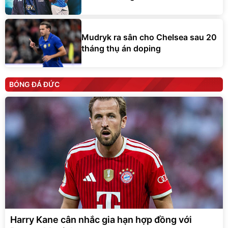
Mudryk ra sân cho Chelsea sau 20
tháng thụ án doping
BÓNG ĐÁ ĐỨC
Harry Kane cân nhắc gia hạn hợp đồng với