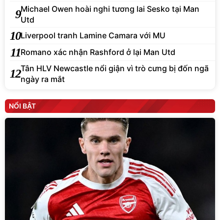
Michael Owen hoài nghi tương lai Sesko tại Man
9
Utd
10
Liverpool tranh Lamine Camara với MU
11
Romano xác nhận Rashford ở lại Man Utd
Tân HLV Newcastle nổi giận vì trò cưng bị đốn ngã
12
ngày ra mắt
NỔI BẬT