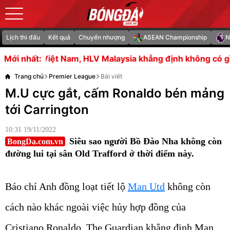
Lịch thi đấu
Kết quả
Chuyển nhượng
ASEAN Championship
N
LV Malaysia khẳng định không có gì để mất
Maldini tiết
Mới nhất:
Trang chủ
Premier League
Bài viết
M.U cực gắt, cấm Ronaldo bén mảng
tới Carrington
10:31 19/11/2022
Siêu sao người Bồ Đào Nha không còn
BongDa.com.vn
đường lui tại sân Old Trafford ở thời điểm này.
Báo chí Anh đồng loạt tiết lộ
Man Utd
không còn
cách nào khác ngoài việc hủy hợp đồng của
Cristiano Ronaldo. The Guardian khẳng định Man