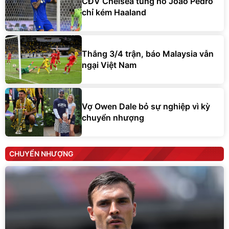
CĐV Chelsea tung hô Joao Pedro
chỉ kém Haaland
Thắng 3/4 trận, báo Malaysia vẫn
ngại Việt Nam
Vợ Owen Dale bỏ sự nghiệp vì kỳ
chuyển nhượng
CHUYỂN NHƯỢNG