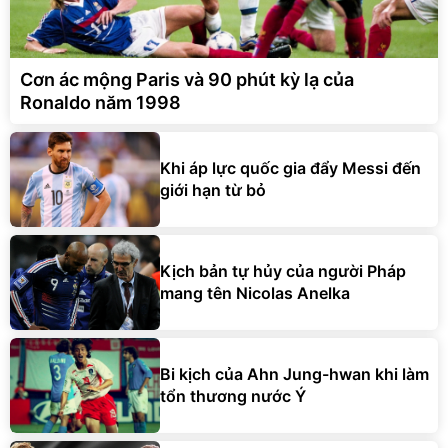
Cơn ác mộng Paris và 90 phút kỳ lạ của
Ronaldo năm 1998
Khi áp lực quốc gia đẩy Messi đến
giới hạn từ bỏ
Kịch bản tự hủy của người Pháp
mang tên Nicolas Anelka
Bi kịch của Ahn Jung-hwan khi làm
tổn thương nước Ý