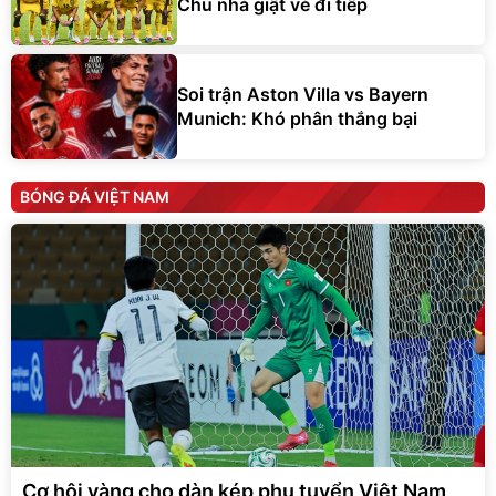
Chủ nhà giật vé đi tiếp
Soi trận Aston Villa vs Bayern
Munich: Khó phân thắng bại
BÓNG ĐÁ VIỆT NAM
Cơ hội vàng cho dàn kép phụ tuyển Việt Nam