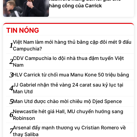
hàng công của Carrick
TIN NÓNG
Việt Nam làm mới hàng thủ bằng cặp đôi mét 9 đấu
1
Campuchia?
CĐV Campuchia lo đội nhà thua đậm tuyển Việt
2
Nam
3
HLV Carrick từ chối mua Manu Kone 50 triệu bảng
JJ Gabriel nhận thẻ vàng 24 carat sau kỷ lục tại
4
Man Utd
5
Man Utd được chào mời chiêu mộ Djed Spence
Newcastle hét giá Hall, MU chuyển hướng sang
6
Robinson
Arsenal đẩy mạnh thương vụ Cristian Romero về
7
thay Saliba