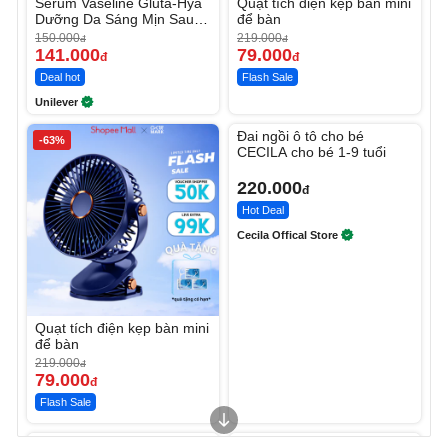
Serum Vaseline Gluta-Hya
Quạt tích điện kẹp bàn mini
Dưỡng Da Sáng Mịn Sau 7
để bàn
Ngày
150.000
219.000
đ
đ
141.000
79.000
đ
đ
Deal hot
Flash Sale
Unilever
Unmute
Đai ngồi ô tô cho bé
-63%
CECILA cho bé 1-9 tuổi
220.000
đ
Hot Deal
Cecila Offical Store
Quạt tích điện kẹp bàn mini
để bàn
219.000
đ
79.000
đ
Flash Sale
Unmute
Unmute
Sữa dưỡng thể nâng tông
Robot Hút Bụi Lau Nhà -