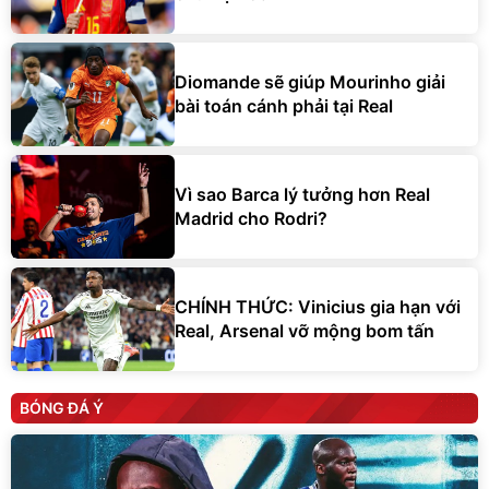
Diomande sẽ giúp Mourinho giải
bài toán cánh phải tại Real
Vì sao Barca lý tưởng hơn Real
Madrid cho Rodri?
CHÍNH THỨC: Vinicius gia hạn với
Real, Arsenal vỡ mộng bom tấn
BÓNG ĐÁ Ý