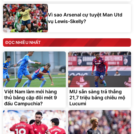
Vì sao Arsenal cự tuyệt Man Utd
vụ Lewis-Skelly?
ĐỌC NHIỀU NHẤT
Việt Nam làm mới hàng
MU sẵn sàng trả thẳng
thủ bằng cặp đôi mét 9
21,7 triệu bảng chiêu mộ
đấu Campuchia?
Lucumi