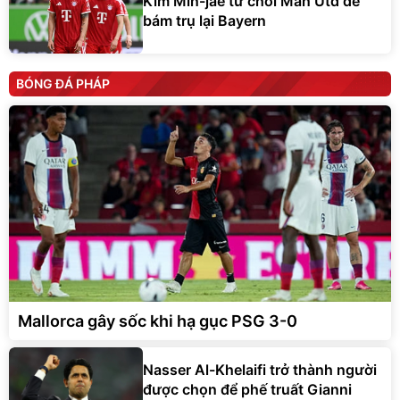
Kim Min-jae từ chối Man Utd để
bám trụ lại Bayern
BÓNG ĐÁ PHÁP
Mallorca gây sốc khi hạ gục PSG 3-0
Nasser Al-Khelaifi trở thành người
được chọn để phế truất Gianni