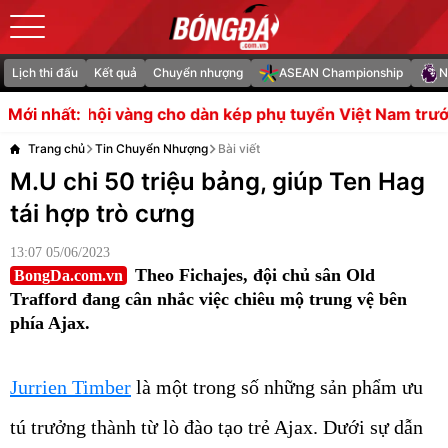
Lịch thi đấu
Kết quả
Chuyển nhượng
ASEAN Championship
N
g cho dàn kép phụ tuyển Việt Nam trước Campuchia
Ras
Mới nhất:
Trang chủ
Tin Chuyển Nhượng
Bài viết
M.U chi 50 triệu bảng, giúp Ten Hag
tái hợp trò cưng
13:07 05/06/2023
Theo Fichajes, đội chủ sân Old
BongDa.com.vn
Trafford đang cân nhắc việc chiêu mộ trung vệ bên
phía Ajax.
Jurrien Timber
là một trong số những sản phẩm ưu
tú trưởng thành từ lò đào tạo trẻ Ajax. Dưới sự dẫn