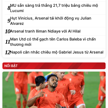
MU sẵn sàng trả thẳng 21,7 triệu bảng chiêu mộ
8
Lucumi
Hụt Vinicius, Arsenal tái khởi động vụ Julian
9
Alvarez
10
Arsenal tranh Iliman Ndiaye với Al Hilal
Man Utd có thể gạch tên Carlos Baleba vì chấn
11
thương mới
12
Napoli cân nhắc chiêu mộ Gabriel Jesus từ Arsenal
NỔI BẬT