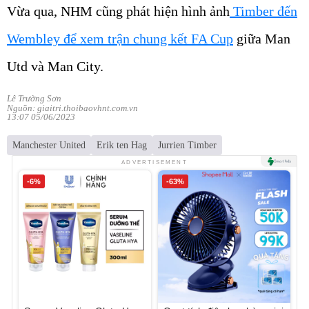
Vừa qua, NHM cũng phát hiện hình ảnh
Timber đến
Wembley để xem trận chung kết FA Cup
giữa Man
Utd và Man City.
Lê Trường Sơn
Nguồn: giaitri.thoibaovhnt.com.vn
13:07 05/06/2023
Manchester United
Erik ten Hag
Jurrien Timber
ADVERTISEMENT
-6%
-63%