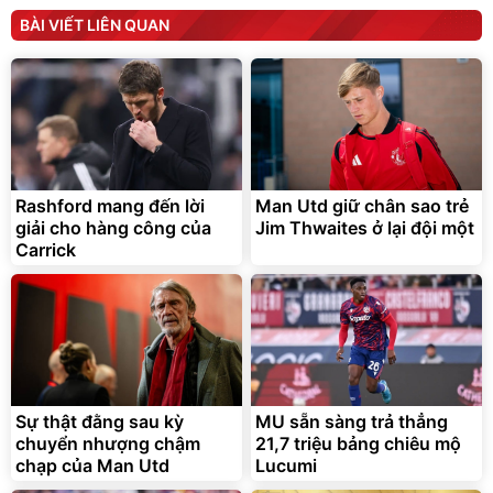
tức thì Vaseline Body
D2-001 - Thông Minh
BÀI VIẾT LIÊN QUAN
190.000
3.000.000
đ
đ
138.330
2.200.000
đ
đ
Discount
Flash Sale
Unmute
Vali Bamozo Khung Nhôm
9066 Size 20/24/28 Cao
Cấp
1.000.000
đ
825.000
Rashford mang đến lời
Man Utd giữ chân sao trẻ
đ
giải cho hàng công của
Jim Thwaites ở lại đội một
Flash Sale
Carrick
Lót ghế ôtô, nâng lưng
chống nóng giúp thoải mái
trong di chuyển
295.000
Sự thật đằng sau kỳ
MU sẵn sàng trả thẳng
đ
chuyển nhượng chậm
21,7 triệu bảng chiêu mộ
Đã bán nhiều
chạp của Man Utd
Lucumi