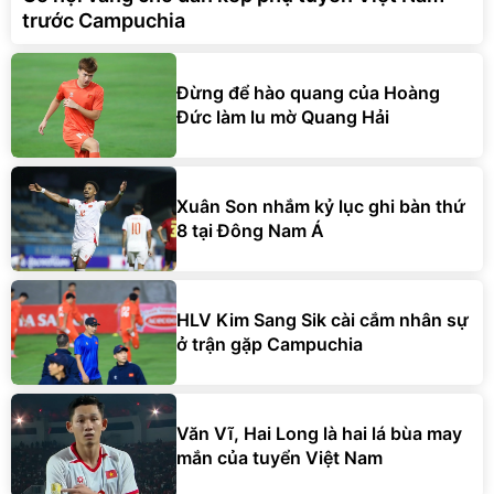
trước Campuchia
Đừng để hào quang của Hoàng
Đức làm lu mờ Quang Hải
Xuân Son nhắm kỷ lục ghi bàn thứ
8 tại Đông Nam Á
HLV Kim Sang Sik cài cắm nhân sự
ở trận gặp Campuchia
Văn Vĩ, Hai Long là hai lá bùa may
mắn của tuyển Việt Nam