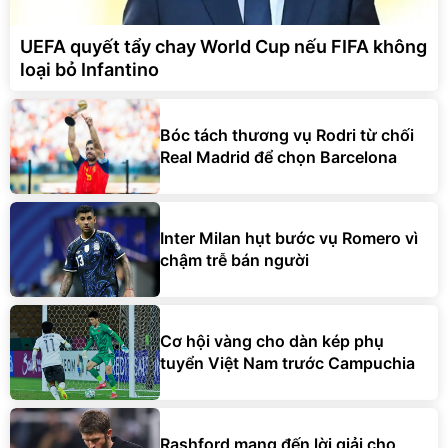
UEFA quyết tẩy chay World Cup nếu FIFA không
loại bỏ Infantino
Bóc tách thương vụ Rodri từ chối
Real Madrid để chọn Barcelona
Inter Milan hụt bước vụ Romero vì
chậm trễ bán người
Cơ hội vàng cho dàn kép phụ
tuyển Việt Nam trước Campuchia
Rashford mang đến lời giải cho