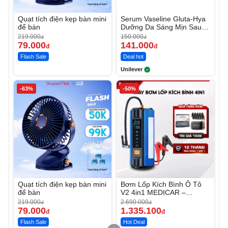
Quạt tích điện kẹp bàn mini
Serum Vaseline Gluta-Hya
để bàn
Dưỡng Da Sáng Mịn Sau 7
Ngày
219.000
150.000
đ
đ
79.000
141.000
đ
đ
Flash Sale
Deal hot
Unilever
-63%
-50%
Quạt tích điện kẹp bàn mini
Bơm Lốp Kích Bình Ô Tô
để bàn
V2 4in1 MEDICAR –
12.000mAh
219.000
2.690.000
đ
đ
79.000
1.335.100
đ
đ
Flash Sale
Hot Deal