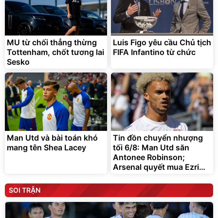
MU từ chối thẳng thừng
Luis Figo yêu cầu Chủ tịch
Tottenham, chốt tương lai
FIFA Infantino từ chức
Sesko
Man Utd và bài toán khó
Tin đồn chuyển nhượng
mang tên Shea Lacey
tối 6/8: Man Utd săn
Antonee Robinson;
Arsenal quyết mua Ezri
Konsa
SOI TRẬN