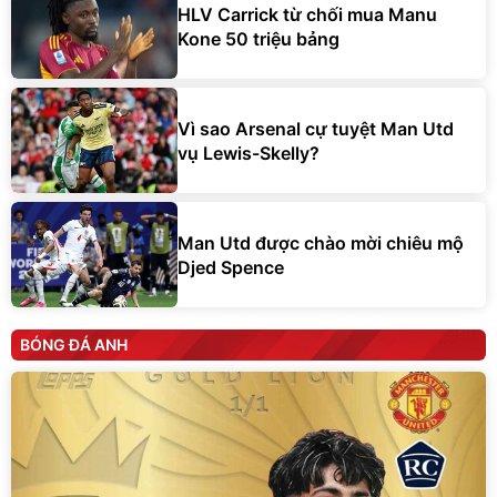
HLV Carrick từ chối mua Manu
Kone 50 triệu bảng
Vì sao Arsenal cự tuyệt Man Utd
vụ Lewis-Skelly?
Man Utd được chào mời chiêu mộ
Djed Spence
BÓNG ĐÁ ANH