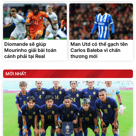
G-FORCE VIETNA
Diomande sẽ giúp
Man Utd có thể gạch tên
Mourinho giải bài toán
Carlos Baleba vì chấn
cánh phải tại Real
thương mới
MỚI NHẤT