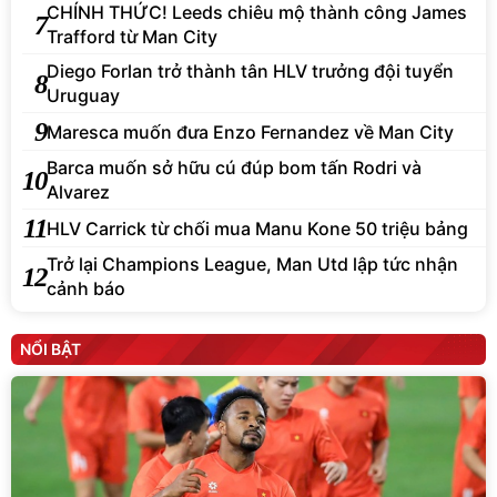
CHÍNH THỨC! Leeds chiêu mộ thành công James
7
Trafford từ Man City
Diego Forlan trở thành tân HLV trưởng đội tuyển
8
Uruguay
9
Maresca muốn đưa Enzo Fernandez về Man City
Barca muốn sở hữu cú đúp bom tấn Rodri và
10
Alvarez
11
HLV Carrick từ chối mua Manu Kone 50 triệu bảng
Trở lại Champions League, Man Utd lập tức nhận
12
cảnh báo
NỔI BẬT