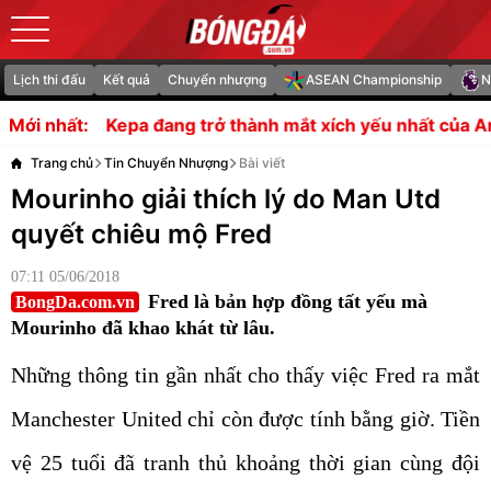
Lịch thi đấu
Kết quả
Chuyển nhượng
ASEAN Championship
N
a đang trở thành mắt xích yếu nhất của Arsenal?
HLV Ca
Mới nhất:
Trang chủ
Tin Chuyển Nhượng
Bài viết
Mourinho giải thích lý do Man Utd
quyết chiêu mộ Fred
07:11 05/06/2018
Fred là bản hợp đồng tất yếu mà
BongDa.com.vn
Mourinho đã khao khát từ lâu.
Những thông tin gần nhất cho thấy việc Fred ra mắt
Manchester United chỉ còn được tính bằng giờ. Tiền
vệ 25 tuổi đã tranh thủ khoảng thời gian cùng đội