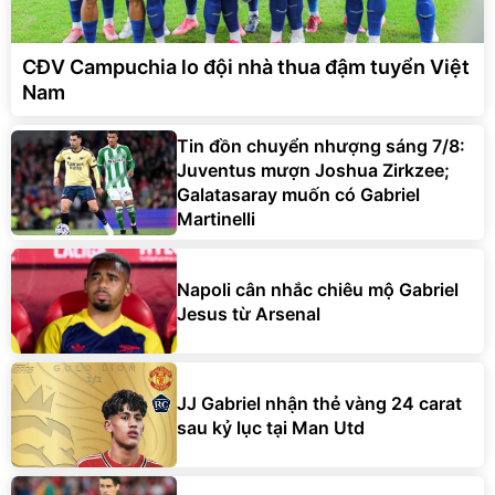
CĐV Campuchia lo đội nhà thua đậm tuyển Việt
Nam
Tin đồn chuyển nhượng sáng 7/8:
Juventus mượn Joshua Zirkzee;
Galatasaray muốn có Gabriel
Martinelli
Napoli cân nhắc chiêu mộ Gabriel
Jesus từ Arsenal
JJ Gabriel nhận thẻ vàng 24 carat
sau kỷ lục tại Man Utd