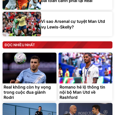
bài toán cánh phải tại Real
Vì sao Arsenal cự tuyệt Man Utd
vụ Lewis-Skelly?
ĐỌC NHIỀU NHẤT
Real không còn hy vọng
Romano hé lộ thông tin
trong cuộc đua giành
nội bộ Man Utd về
Rodri
Rashford