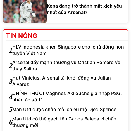
Kepa đang trở thành mắt xích yếu
nhất của Arsenal?
TIN NÓNG
HLV Indonesia khen Singapore chơi chủ động hơn
1
tuyển Việt Nam
Arsenal đẩy mạnh thương vụ Cristian Romero về
2
thay Saliba
Hụt Vinicius, Arsenal tái khởi động vụ Julian
3
Alvarez
CHÍNH THỨC! Maghnes Akliouche gia nhập PSG,
4
nhận áo số 11
5
Man Utd được chào mời chiêu mộ Djed Spence
Man Utd có thể gạch tên Carlos Baleba vì chấn
6
thương mới