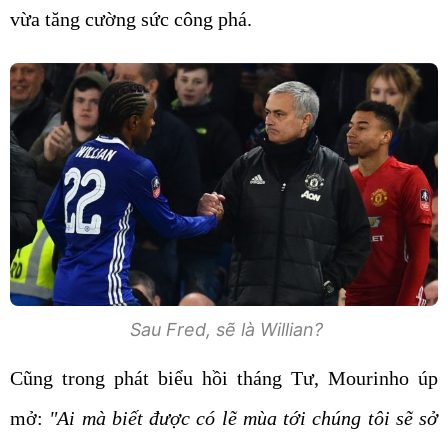
vừa tăng cường sức công phá.
Sau Fred, sẽ là Willian?
Cũng trong phát biểu hồi tháng Tư, Mourinho úp
mở:
"Ai mà biết được có lẽ mùa tới chúng tôi sẽ sở