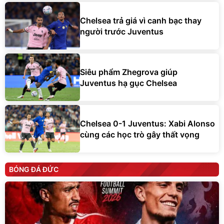
Chelsea trả giá vì canh bạc thay
người trước Juventus
Siêu phẩm Zhegrova giúp
Juventus hạ gục Chelsea
Chelsea 0-1 Juventus: Xabi Alonso
cùng các học trò gây thất vọng
BÓNG ĐÁ ĐỨC