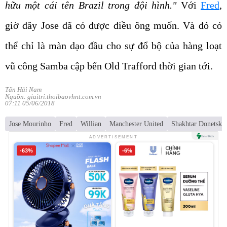
hữu một cái tên Brazil trong đội hình."
Với
Fred
,
giờ đây Jose đã có được điều ông muốn. Và đó có
thể chỉ là màn dạo đầu cho sự đổ bộ của hàng loạt
vũ công Samba cập bến Old Trafford thời gian tới.
Tấn Hải Nam
Nguồn: giaitri.thoibaovhnt.com.vn
07:11 05/06/2018
Jose Mourinho
Fred
Willian
Manchester United
Shakhtar Donetsk
ADVERTISEMENT
-63%
-6%