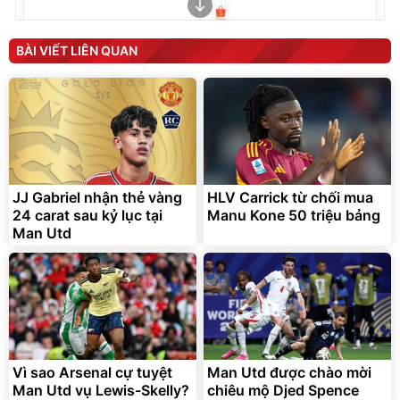
Unmute
Unmute
Máy ép chậm trái cây
Máy rửa xe cầm tay xịt rửa
BÀI VIẾT LIÊN QUAN
Elmich JEE 1855OL
cao áp có tạo bọt tuyết
3.000.000
đ
2.143.650
399.000
đ
đ
Flash Sale
Đã bán nhiều
JJ Gabriel nhận thẻ vàng
HLV Carrick từ chối mua
24 carat sau kỷ lục tại
Manu Kone 50 triệu bảng
Man Utd
Bạt phủ xe ô tô cao cấp,
Xe đạp điện trợ lực G-
tráng nhôm 03 lớp
Force C14 gấp gọn bỏ cốp
tiện lợi
392.000
9.900.000
đ
đ
325.000
7.092.000
Vì sao Arsenal cự tuyệt
đ
Man Utd được chào mời
đ
Man Utd vụ Lewis-Skelly?
chiêu mộ Djed Spence
Đã bán nhiều
Đang xem nhiều