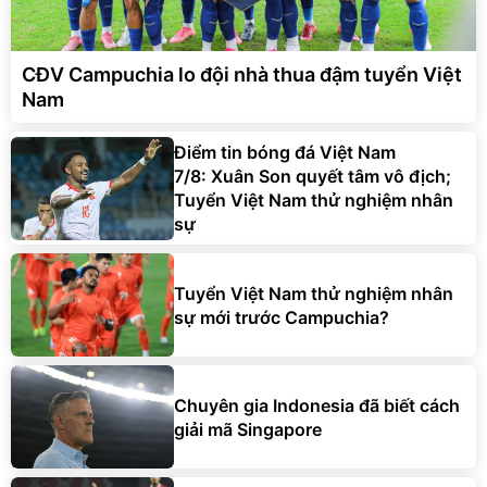
CĐV Campuchia lo đội nhà thua đậm tuyển Việt
Nam
Điểm tin bóng đá Việt Nam
7/8: Xuân Son quyết tâm vô địch;
Tuyển Việt Nam thử nghiệm nhân
sự
Tuyển Việt Nam thử nghiệm nhân
sự mới trước Campuchia?
Chuyên gia Indonesia đã biết cách
giải mã Singapore