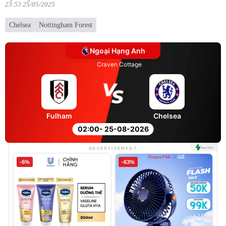
23:53 25/05/2025
Chelsea
Nottingham Forest
Ngoại Hạng Anh
Craven Cottage
Fulham
Chelsea
02:00
- 25-08-2026
ADVERTISEMENT
-6%
-63%