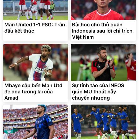
Man United 1-1 PSG: Trận
Bài học cho thủ quân
đấu kết thúc
Indonesia sau lời chỉ trích
Việt Nam
Mbaye cập bến Man Utd
Sự tỉnh táo của INEOS
đe dọa tương lai của
giúp MU thoát bẫy
Amad
chuyển nhượng