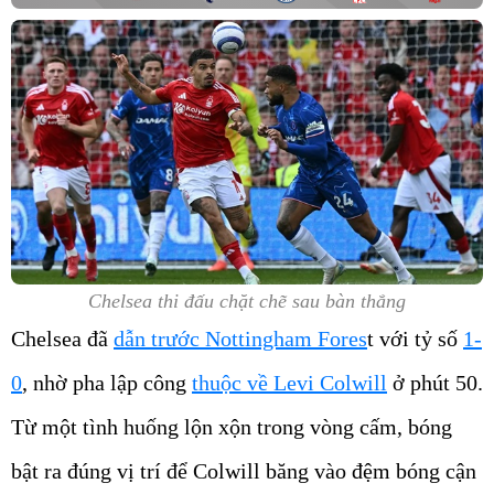
Chelsea thi đấu chặt chẽ sau bàn thắng
Chelsea đã
dẫn trước Nottingham Fores
t với tỷ số
1-
0
, nhờ pha lập công
thuộc về Levi Colwill
ở phút 50.
Từ một tình huống lộn xộn trong vòng cấm, bóng
bật ra đúng vị trí để Colwill băng vào đệm bóng cận