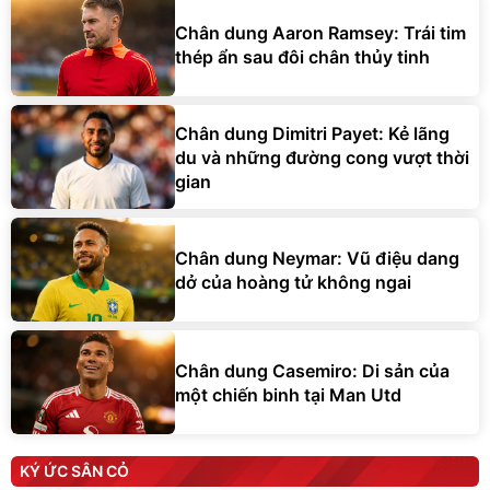
Chân dung Aaron Ramsey: Trái tim
thép ẩn sau đôi chân thủy tinh
Chân dung Dimitri Payet: Kẻ lãng
du và những đường cong vượt thời
gian
Chân dung Neymar: Vũ điệu dang
dở của hoàng tử không ngai
Chân dung Casemiro: Di sản của
một chiến binh tại Man Utd
KÝ ỨC SÂN CỎ