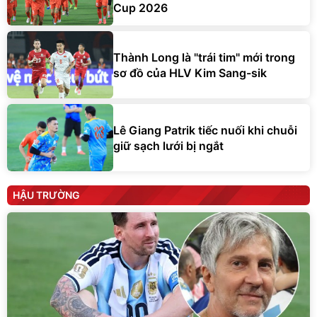
Cup 2026
Thành Long là "trái tim" mới trong
sơ đồ của HLV Kim Sang-sik
Lê Giang Patrik tiếc nuối khi chuỗi
giữ sạch lưới bị ngắt
HẬU TRƯỜNG