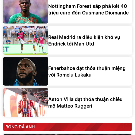
Nottingham Forest sắp phá két 40
triệu euro đón Ousmane Diomande
Real Madrid ra điều kiện khó vụ
Endrick tới Man Utd
Fenerbahce đạt thỏa thuận miệng
với Romelu Lukaku
Aston Villa đạt thỏa thuận chiêu
mộ Matteo Ruggeri
BÓNG ĐÁ ANH