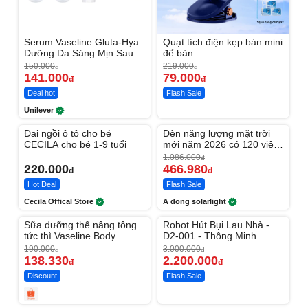
Serum Vaseline Gluta-Hya
Quạt tích điện kẹp bàn mini
Dưỡng Da Sáng Mịn Sau 7
để bàn
Ngày
150.000
219.000
đ
đ
141.000
79.000
đ
đ
Deal hot
Flash Sale
Unilever
Unmute
Unmute
Đai ngồi ô tô cho bé
Đèn năng lượng mặt trời
-56%
CECILA cho bé 1-9 tuổi
mới năm 2026 có 120 viên
LED lớn
1.086.000
đ
220.000
466.980
đ
đ
Hot Deal
Flash Sale
Cecila Offical Store
A dong solarlight
Unmute
Unmute
Sữa dưỡng thể nâng tông
Robot Hút Bụi Lau Nhà -
-27%
-26%
tức thì Vaseline Body
D2-001 - Thông Minh
190.000
3.000.000
đ
đ
138.330
2.200.000
đ
đ
Discount
Flash Sale
Unmute