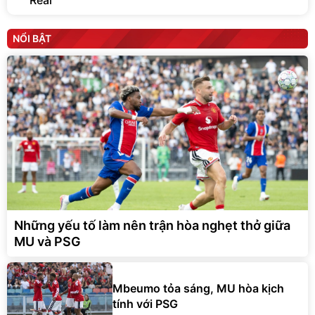
Real
NỔI BẬT
Những yếu tố làm nên trận hòa nghẹt thở giữa
MU và PSG
Mbeumo tỏa sáng, MU hòa kịch
tính với PSG