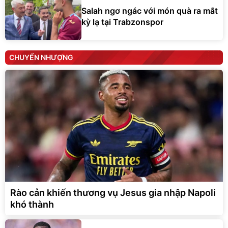
Salah ngơ ngác với món quà ra mắt
kỳ lạ tại Trabzonspor
CHUYỂN NHƯỢNG
Rào cản khiến thương vụ Jesus gia nhập Napoli
khó thành