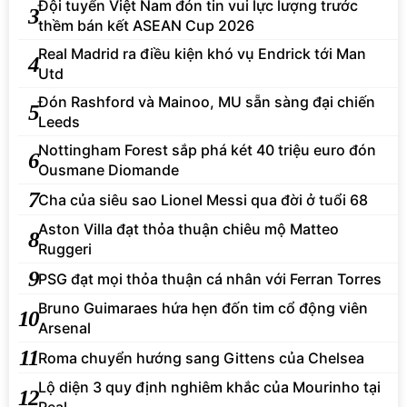
Đội tuyển Việt Nam đón tin vui lực lượng trước
3
thềm bán kết ASEAN Cup 2026
Real Madrid ra điều kiện khó vụ Endrick tới Man
4
Utd
Đón Rashford và Mainoo, MU sẵn sàng đại chiến
5
Leeds
Nottingham Forest sắp phá két 40 triệu euro đón
6
Ousmane Diomande
7
Cha của siêu sao Lionel Messi qua đời ở tuổi 68
Aston Villa đạt thỏa thuận chiêu mộ Matteo
8
Ruggeri
9
PSG đạt mọi thỏa thuận cá nhân với Ferran Torres
Bruno Guimaraes hứa hẹn đốn tim cổ động viên
10
Arsenal
11
Roma chuyển hướng sang Gittens của Chelsea
Lộ diện 3 quy định nghiêm khắc của Mourinho tại
12