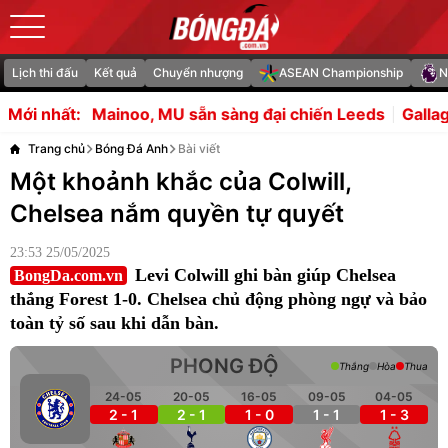
Lịch thi đấu
Kết quả
Chuyển nhượng
ASEAN Championship
N
, MU sẵn sàng đại chiến Leeds
Gallagher giải cứu Totte
Mới nhất:
Trang chủ
Bóng Đá Anh
Bài viết
Một khoảnh khắc của Colwill,
Chelsea nắm quyền tự quyết
23:53 25/05/2025
Levi Colwill ghi bàn giúp Chelsea
BongDa.com.vn
thắng Forest 1-0. Chelsea chủ động phòng ngự và bảo
toàn tỷ số sau khi dẫn bàn.
PHONG ĐỘ
Thắng
Hòa
Thua
24-05
20-05
16-05
09-05
04-05
2 - 1
2 - 1
1 - 0
1 - 1
1 - 3