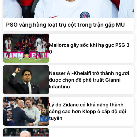
PSG vắng hàng loạt trụ cột trong trận gặp MU
Mallorca gây sốc khi hạ gục PSG 3-
0
Nasser Al-Khelaifi trở thành người
được chọn để phế truất Gianni
Infantino
Lý do Zidane có khả năng thành
công cao hơn Klopp ở cấp độ đội
tuyển