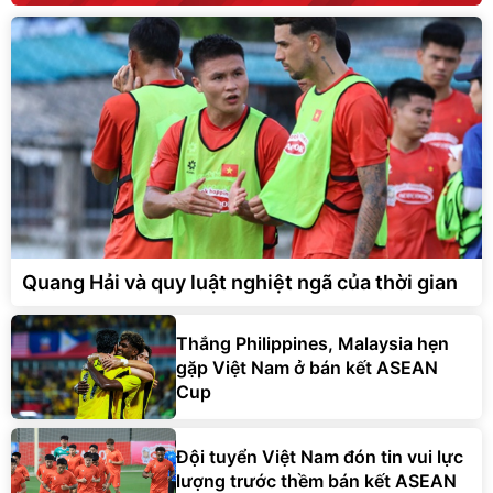
Quang Hải và quy luật nghiệt ngã của thời gian
Thắng Philippines, Malaysia hẹn
gặp Việt Nam ở bán kết ASEAN
Cup
Đội tuyển Việt Nam đón tin vui lực
lượng trước thềm bán kết ASEAN