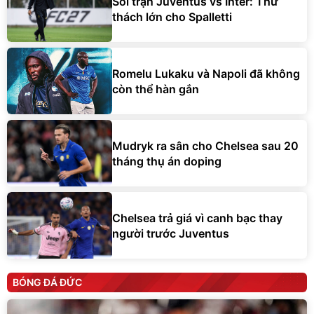
Soi trận Juventus vs Inter: Thử
thách lớn cho Spalletti
Romelu Lukaku và Napoli đã không
còn thể hàn gắn
Mudryk ra sân cho Chelsea sau 20
tháng thụ án doping
Chelsea trả giá vì canh bạc thay
người trước Juventus
BÓNG ĐÁ ĐỨC