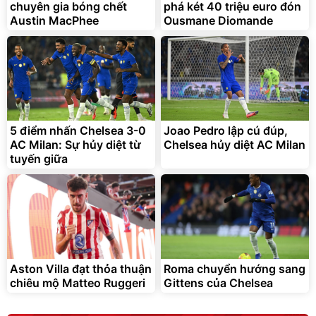
chuyên gia bóng chết
phá két 40 triệu euro đón
Austin MacPhee
Ousmane Diomande
5 điểm nhấn Chelsea 3-0
Joao Pedro lập cú đúp,
AC Milan: Sự hủy diệt từ
Chelsea hủy diệt AC Milan
tuyến giữa
Aston Villa đạt thỏa thuận
Roma chuyển hướng sang
chiêu mộ Matteo Ruggeri
Gittens của Chelsea