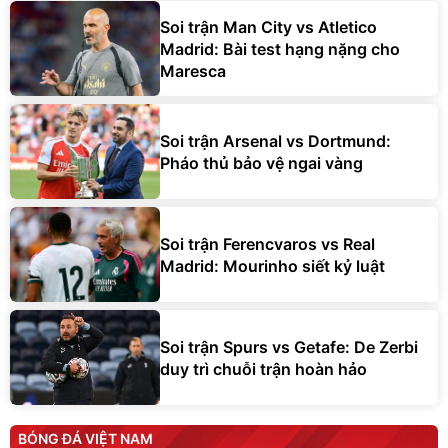
Soi trận Man City vs Atletico
Madrid: Bài test hạng nặng cho
Maresca
Soi trận Arsenal vs Dortmund:
Pháo thủ bảo vệ ngai vàng
Soi trận Ferencvaros vs Real
Madrid: Mourinho siết kỷ luật
Soi trận Spurs vs Getafe: De Zerbi
duy trì chuỗi trận hoàn hảo
BÓNG ĐÁ VIỆT NAM