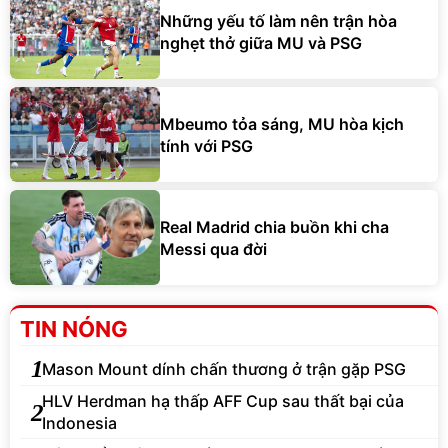
Những yếu tố làm nên trận hòa
nghẹt thở giữa MU và PSG
Mbeumo tỏa sáng, MU hòa kịch
tính với PSG
Real Madrid chia buồn khi cha
Messi qua đời
TIN NÓNG
1
Mason Mount dính chấn thương ở trận gặp PSG
HLV Herdman hạ thấp AFF Cup sau thất bại của
2
Indonesia