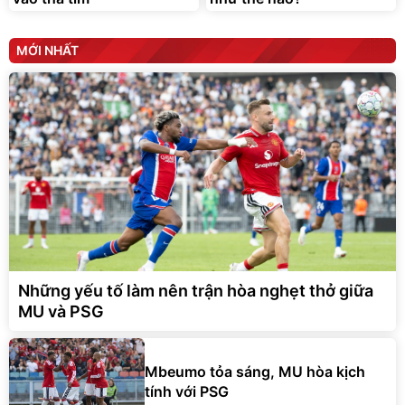
MỚI NHẤT
Những yếu tố làm nên trận hòa nghẹt thở giữa
MU và PSG
Mbeumo tỏa sáng, MU hòa kịch
tính với PSG