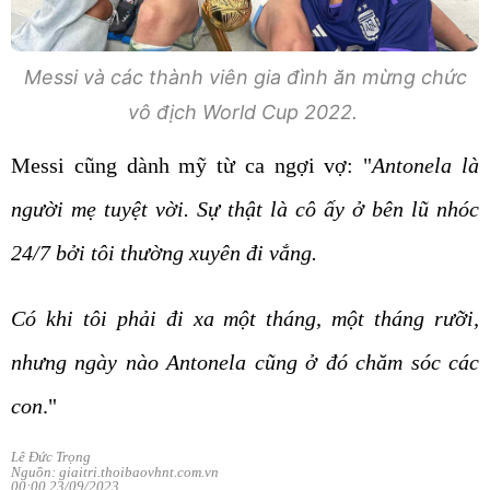
Messi và các thành viên gia đình ăn mừng chức
vô địch World Cup 2022.
Messi cũng dành mỹ từ ca ngợi vợ: "
Antonela là
người mẹ tuyệt vời. Sự thật là cô ấy ở bên lũ nhóc
24/7 bởi tôi thường xuyên đi vắng.
Có khi tôi phải đi xa một tháng, một tháng rưỡi,
nhưng ngày nào Antonela cũng ở đó chăm sóc các
con
."
Lê Đức Trọng
Nguồn: giaitri.thoibaovhnt.com.vn
00:00 23/09/2023