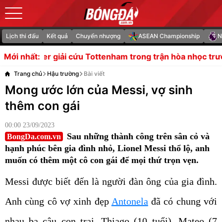
Lịch thi đấu
Kết quả
Chuyển nhượng
ASEAN Championship
N
cứu Tottenham trong trận hòa nhọc trước Getafe
Nghịch l
Mới nhất:
Trang chủ
Hậu trường
Bài viết
Mong ước lớn của Messi, vợ sinh
thêm con gái
00:00 23/09/2023
Sau những thành công trên sân cỏ và
BongDa.com.vn
hạnh phúc bên gia đình nhỏ, Lionel Messi thổ lộ, anh
muốn có thêm một cô con gái để mọi thứ trọn vẹn.
Messi được biết đến là người đàn ông của gia đình.
Anh cùng cô vợ xinh đẹp
Antonela
đã có chung với
nhau ba cậu con trai, Thiago (10 tuổi), Mateo (7