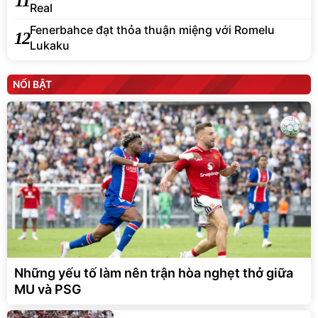
11
Real
Fenerbahce đạt thỏa thuận miệng với Romelu
12
Lukaku
NỔI BẬT
Những yếu tố làm nên trận hòa nghẹt thở giữa
MU và PSG