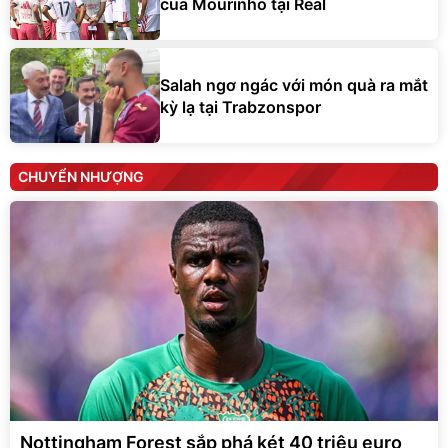
của Mourinho tại Real
Salah ngơ ngác với món quà ra mắt
kỳ lạ tại Trabzonspor
CHUYỂN NHƯỢNG
Nottingham Forest sắp phá két 40 triệu euro