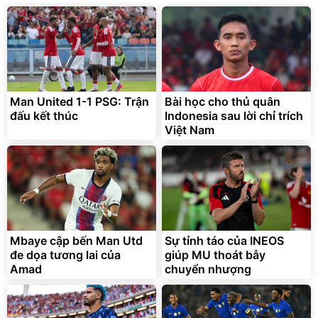
Man United 1-1 PSG: Trận
Bài học cho thủ quân
đấu kết thúc
Indonesia sau lời chỉ trích
Việt Nam
Mbaye cập bến Man Utd
Sự tỉnh táo của INEOS
đe dọa tương lai của
giúp MU thoát bẫy
Amad
chuyển nhượng