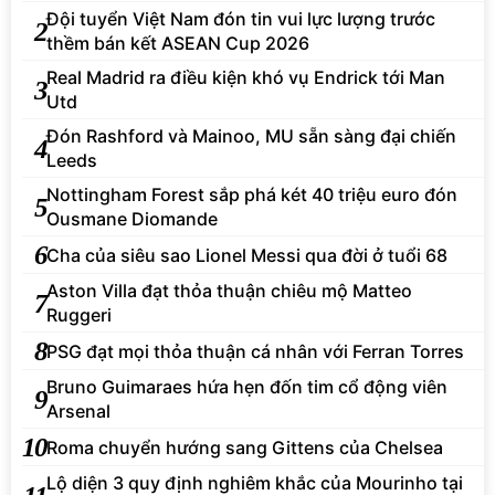
Đội tuyển Việt Nam đón tin vui lực lượng trước
2
thềm bán kết ASEAN Cup 2026
Real Madrid ra điều kiện khó vụ Endrick tới Man
3
Utd
Đón Rashford và Mainoo, MU sẵn sàng đại chiến
4
Leeds
Nottingham Forest sắp phá két 40 triệu euro đón
5
Ousmane Diomande
6
Cha của siêu sao Lionel Messi qua đời ở tuổi 68
Aston Villa đạt thỏa thuận chiêu mộ Matteo
7
Ruggeri
8
PSG đạt mọi thỏa thuận cá nhân với Ferran Torres
Bruno Guimaraes hứa hẹn đốn tim cổ động viên
9
Arsenal
10
Roma chuyển hướng sang Gittens của Chelsea
Lộ diện 3 quy định nghiêm khắc của Mourinho tại