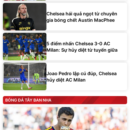
Chelsea hái quả ngọt từ chuyên
gia bóng chết Austin MacPhee
5 điểm nhấn Chelsea 3-0 AC
Milan: Sự hủy diệt từ tuyến giữa
Joao Pedro lập cú đúp, Chelsea
hủy diệt AC Milan
BÓNG ĐÁ TÂY BAN NHA