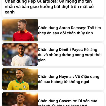
Chân dung Pep Guardiola: Gã mộng mơ tàn
nhẫn và bản giao hưởng bất diệt trên mặt cỏ
xanh
Chân dung Aaron Ramsey: Trái tim
thép ẩn sau đôi chân thủy tinh
Chân dung Dimitri Payet: Kẻ lãng
du và những đường cong vượt thời
gian
Chân dung Neymar: Vũ điệu dang
dở của hoàng tử không ngai
Chân dung Casemiro: Di sản của
một chiến binh tại Man Utd