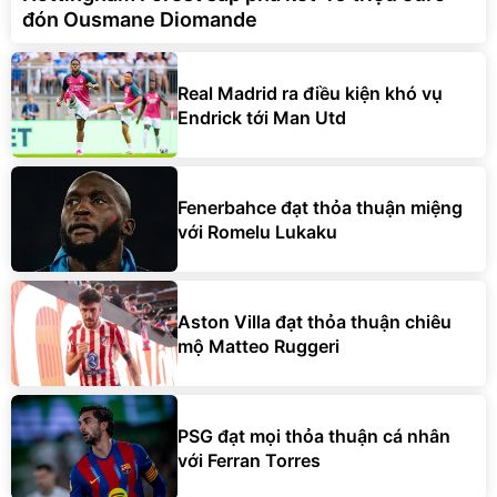
đón Ousmane Diomande
Real Madrid ra điều kiện khó vụ
Endrick tới Man Utd
Fenerbahce đạt thỏa thuận miệng
với Romelu Lukaku
Aston Villa đạt thỏa thuận chiêu
mộ Matteo Ruggeri
PSG đạt mọi thỏa thuận cá nhân
với Ferran Torres