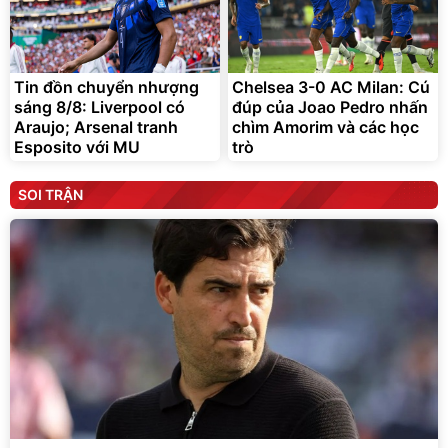
Tin đồn chuyển nhượng
Chelsea 3-0 AC Milan: Cú
sáng 8/8: Liverpool có
đúp của Joao Pedro nhấn
Araujo; Arsenal tranh
chìm Amorim và các học
Esposito với MU
trò
SOI TRẬN