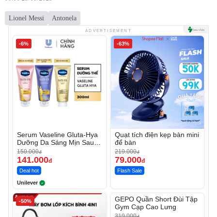
Lionel Messi
Antonela
ADVERTISEMENT
-6%
-63%
Serum Vaseline Gluta-Hya
Quạt tích điện kẹp bàn mini
Dưỡng Da Sáng Mịn Sau 7
để bàn
Ngày
150.000
219.000
đ
đ
141.000
79.000
đ
đ
Deal hot
Flash Sale
Unilever
Unmute
GEPO Quần Short Đùi Tập
-50%
-53%
Gym Cạp Cao Lưng
319.000
đ