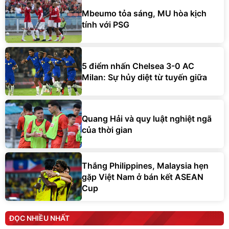
Mbeumo tỏa sáng, MU hòa kịch
tính với PSG
5 điểm nhấn Chelsea 3-0 AC
Milan: Sự hủy diệt từ tuyến giữa
Quang Hải và quy luật nghiệt ngã
của thời gian
Thắng Philippines, Malaysia hẹn
gặp Việt Nam ở bán kết ASEAN
Cup
ĐỌC NHIỀU NHẤT