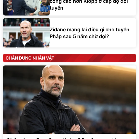
công cao hơn Klopp ở cấp độ đội
tuyển
Zidane mang lại điều gì cho tuyển
Pháp sau 5 năm chờ đợi?
CHÂN DUNG NHÂN VẬT