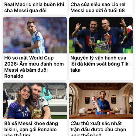
Real Madrid chia buồn khi
Cha của siêu sao Lionel
cha Messi qua đời
Messi qua đời ở tuổi 68
Bạt phủ xe ô tô cao cấp,
Xe đạp điện trợ lực G-
tráng nhôm 03 lớp
Force C14 gấp gọn bỏ cốp
tiện lợi
Hồ sơ mật World Cup
Nguyên lý vận hành của
392.000
9.900.000
đ
đ
325.000
7.092.000
2026: Âm mưu đánh bom
đ
lối đá kiểm soát bóng Tiki-
đ
Messi và bám đuôi
taka
Đã bán nhiều
Đang xem nhiều
Ronaldo
G-FORCE VIETNA
Bà xã Messi khoe dáng
Cầu thủ xuất sắc nhất
bikini, bạn gái Ronaldo
trận đấu được bầu chọn
vào thả tim
như thế nào?