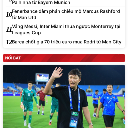
Palhinha từ Bayern Munich
Fenerbahce đàm phán chiêu mộ Marcus Rashford
10
từ Man Utd
Vắng Messi, Inter Miami thua ngược Monterrey tại
11
Leagues Cup
12
Barca chốt giá 70 triệu euro mua Rodri từ Man City
NỔI BẬT