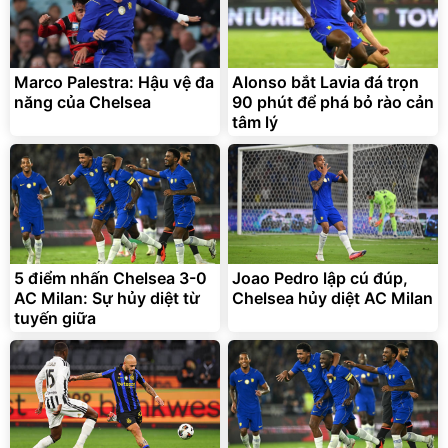
Lót ghế ôtô, nâng lưng
chống nóng giúp thoải mái
trong di chuyển
295.000
Marco Palestra: Hậu vệ đa
Alonso bắt Lavia đá trọn
đ
năng của Chelsea
90 phút để phá bỏ rào cản
Đã bán nhiều
tâm lý
5 điểm nhấn Chelsea 3-0
Joao Pedro lập cú đúp,
AC Milan: Sự hủy diệt từ
Chelsea hủy diệt AC Milan
tuyến giữa