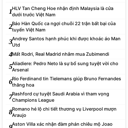
HLV Tan Cheng Hoe nhận định Malaysia là cửa
1
dưới trước Việt Nam
Báo Hàn Quốc ca ngợi chuỗi 22 trận bất bại của
2
tuyển Việt Nam
Andrey Santos hạnh phúc khi được khoác áo Man
3
Utd
4
Mất Rodri, Real Madrid nhắm mua Zubimendi
Aliadiere: Pedro Neto là sự bổ sung tuyệt vời cho
5
Arsenal
Rio Ferdinand tin Tielemans giúp Bruno Fernandes
6
thăng hoa
Rashford cự tuyệt Saudi Arabia vì tham vọng
7
Champions League
Romano hé lộ chi tiết thương vụ Liverpool mượn
8
Araujo
Aston Villa xác nhận đàm phán chiêu mộ Joao
9