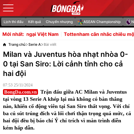
Lịch thi đấu
Kết quả
Chuyển nhượng
ASEAN Championship
N
 Việt Nam
Tottenham cân nhắc chiêu mộ Balogun
5 điể
Mới nhất:
Trang chủ
Serie A
Bài viết
Milan và Juventus hòa nhạt nhòa 0-
0 tại San Siro: Lời cảnh tỉnh cho cả
hai đội
07:53 25/11/2024
Trận đấu giữa AC Milan và Juventus
BongDa.com.vn
tại vòng 13 Serie A khép lại mà không có bàn thắng
nào, khiến cổ động viên tại San Siro thất vọng. Với chỉ
ba cú sút trúng đích và lối chơi thận trọng quá mức, cả
hai đội đều bị báo chí Ý chỉ trích vì màn trình diễn
kém hấp dẫn.