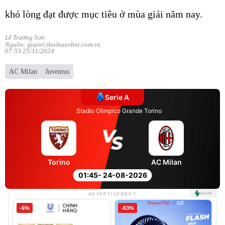
khó lòng đạt được mục tiêu ở mùa giải năm nay.
Lê Trường Sơn
Nguồn: giaitri.thoibaovhnt.com.vn
07:53 25/11/2024
AC Milan
Juventus
Serie A
Stadio Olimpico Grande Torino
Torino
AC Milan
01:45
- 24-08-2026
ADVERTISEMENT
-6%
-63%