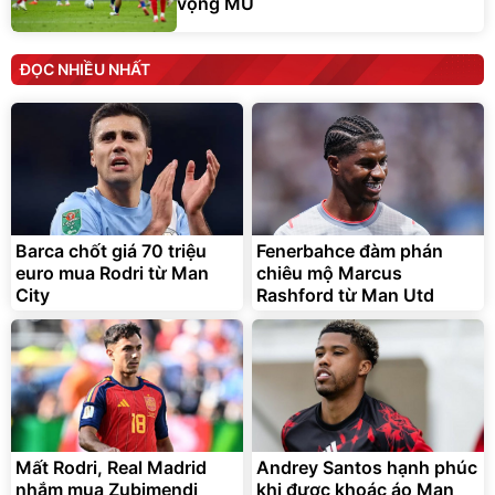
vọng MU
ĐỌC NHIỀU NHẤT
Barca chốt giá 70 triệu
Fenerbahce đàm phán
euro mua Rodri từ Man
chiêu mộ Marcus
City
Rashford từ Man Utd
Mất Rodri, Real Madrid
Andrey Santos hạnh phúc
nhắm mua Zubimendi
khi được khoác áo Man