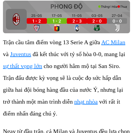
PHONG ĐỘ
Thắng
Hòa
Thua
25-05
17-05
11-05
03-05
27-04
1 - 2
1 - 2
2 - 3
2 - 0
0 - 0
Trận cầu tâm điểm vòng 13 Serie A giữa
AC Milan
và
Juventus
đã kết thúc với tỷ số hòa 0-0, mang lại
sự thất vọng lớn
cho người hâm mộ tại San Siro.
Trận đấu được kỳ vọng sẽ là cuộc đọ sức hấp dẫn
giữa hai đội bóng hàng đầu của nước Ý, nhưng lại
trở thành một màn trình diễn
nhạt nhòa
với rất ít
điểm nhấn đáng chú ý.
Ngay từ đầu trận, cả Milan và Juventus đều lựa chọn