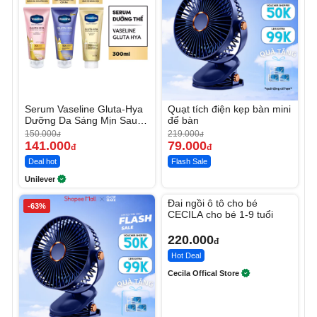
Serum Vaseline Gluta-Hya
Quạt tích điện kẹp bàn mini
Dưỡng Da Sáng Mịn Sau 7
để bàn
Ngày
150.000
219.000
đ
đ
141.000
79.000
đ
đ
Deal hot
Flash Sale
Unilever
Unmute
Đai ngồi ô tô cho bé
-63%
CECILA cho bé 1-9 tuổi
220.000
đ
Hot Deal
Cecila Offical Store