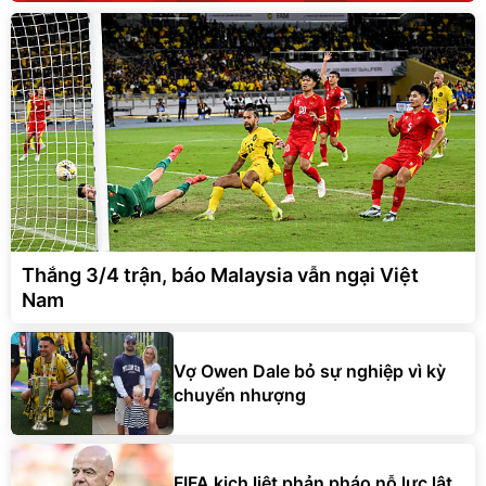
Thắng 3/4 trận, báo Malaysia vẫn ngại Việt
Nam
Vợ Owen Dale bỏ sự nghiệp vì kỳ
chuyển nhượng
FIFA kịch liệt phản pháo nỗ lực lật