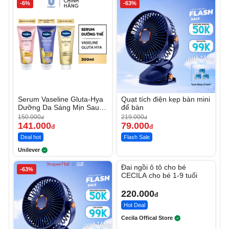
-6%
-63%
Serum Vaseline Gluta-Hya
Quạt tích điện kẹp bàn mini
Dưỡng Da Sáng Mịn Sau 7
để bàn
Ngày
150.000
219.000
đ
đ
141.000
79.000
đ
đ
Deal hot
Flash Sale
Unilever
Unmute
Đai ngồi ô tô cho bé
-63%
CECILA cho bé 1-9 tuổi
220.000
đ
Hot Deal
Cecila Offical Store