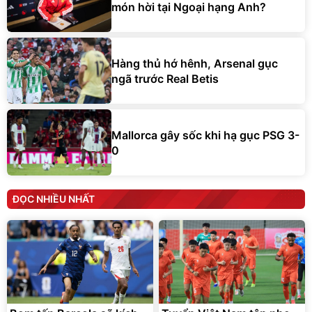
món hời tại Ngoại hạng Anh?
Hàng thủ hớ hênh, Arsenal gục
ngã trước Real Betis
Mallorca gây sốc khi hạ gục PSG 3-
0
ĐỌC NHIỀU NHẤT