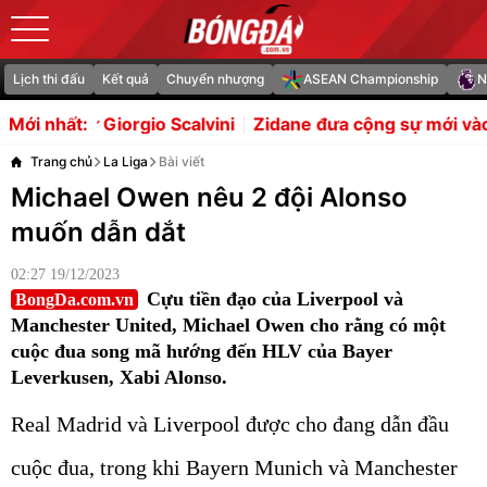
Lịch thi đấu
Kết quả
Chuyển nhượng
ASEAN Championship
N
calvini
Zidane đưa cộng sự mới vào ban huấn luyện tuy
Mới nhất:
Trang chủ
La Liga
Bài viết
Michael Owen nêu 2 đội Alonso
muốn dẫn dắt
02:27 19/12/2023
Cựu tiền đạo của Liverpool và
BongDa.com.vn
Manchester United, Michael Owen cho rằng có một
cuộc đua song mã hướng đến HLV của Bayer
Leverkusen, Xabi Alonso.
Real Madrid và Liverpool được cho đang dẫn đầu
cuộc đua, trong khi Bayern Munich và Manchester