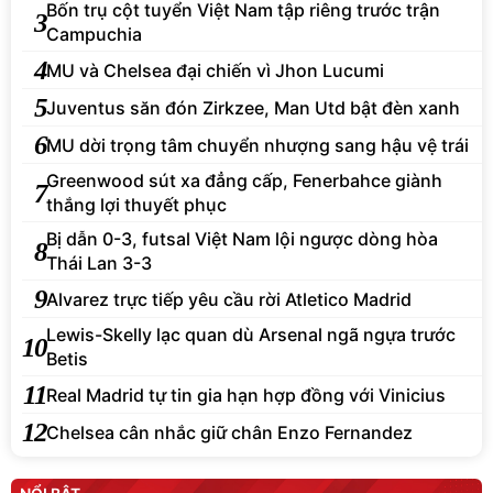
Bốn trụ cột tuyển Việt Nam tập riêng trước trận
3
Campuchia
4
MU và Chelsea đại chiến vì Jhon Lucumi
5
Juventus săn đón Zirkzee, Man Utd bật đèn xanh
6
MU dời trọng tâm chuyển nhượng sang hậu vệ trái
Greenwood sút xa đẳng cấp, Fenerbahce giành
7
thắng lợi thuyết phục
Bị dẫn 0-3, futsal Việt Nam lội ngược dòng hòa
8
Thái Lan 3-3
9
Alvarez trực tiếp yêu cầu rời Atletico Madrid
Lewis-Skelly lạc quan dù Arsenal ngã ngựa trước
10
Betis
11
Real Madrid tự tin gia hạn hợp đồng với Vinicius
12
Chelsea cân nhắc giữ chân Enzo Fernandez