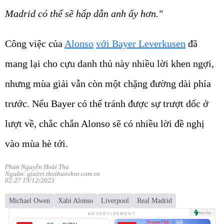
Madrid có thể sẽ hấp dẫn anh ấy hơn."
Công việc của
Alonso
với Bayer Leverkusen
đã
mang lại cho cựu danh thủ này nhiều lời khen ngợi,
nhưng mùa giải vẫn còn một chặng đường dài phía
trước. Nếu Bayer có thể tránh được sự trượt dốc ở
lượt về, chắc chắn Alonso sẽ có nhiều lời đề nghị
vào mùa hè tới.
Phan Nguyễn Hoài Thu
Nguồn: giaitri.thoibaovhnt.com.vn
02:27 19/12/2023
Michael Owen
Xabi Alonso
Liverpool
Real Madrid
ADVERTISEMENT