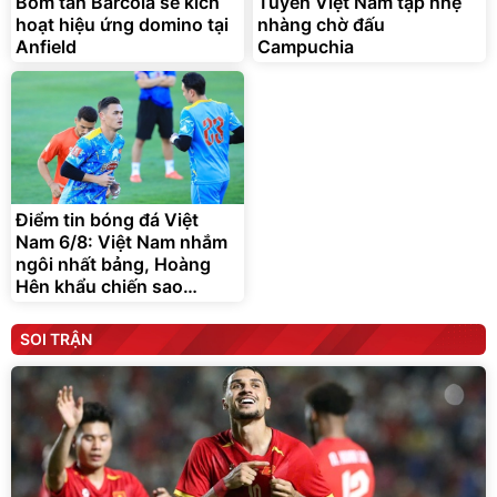
Bom tấn Barcola sẽ kích
Tuyển Việt Nam tập nhẹ
hoạt hiệu ứng domino tại
nhàng chờ đấu
Anfield
Campuchia
Điểm tin bóng đá Việt
Nam 6/8: Việt Nam nhắm
ngôi nhất bảng, Hoàng
Hên khẩu chiến sao
Indonesia
SOI TRẬN