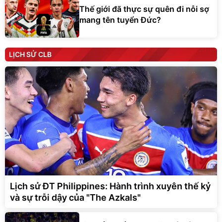
Thế giới đã thực sự quên đi nỗi sợ
mang tên tuyển Đức?
LỊCH SỬ CLB
Lịch sử ĐT Philippines: Hành trình xuyên thế kỷ
và sự trỗi dậy của "The Azkals"