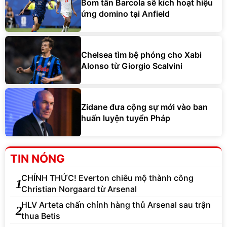
Bom tấn Barcola sẽ kích hoạt hiệu
ứng domino tại Anfield
Chelsea tìm bệ phóng cho Xabi
Alonso từ Giorgio Scalvini
Zidane đưa cộng sự mới vào ban
huấn luyện tuyển Pháp
TIN NÓNG
CHÍNH THỨC! Everton chiêu mộ thành công
1
Christian Norgaard từ Arsenal
HLV Arteta chấn chỉnh hàng thủ Arsenal sau trận
2
thua Betis