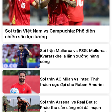
Soi trận Việt Nam vs Campuchia: Phô diễn
chiều sâu lực lượng
Soi trận Mallorca vs PSG: Mallorca:
Kvaratskhelia lãnh xướng hàng
công
Soi trận AC Milan vs Inter: Thử
thách cực đại cho Ruben Amorim
Soi trận Arsenal vs Real Betis:
Pháo thủ sẵn sàng nối dài mạch