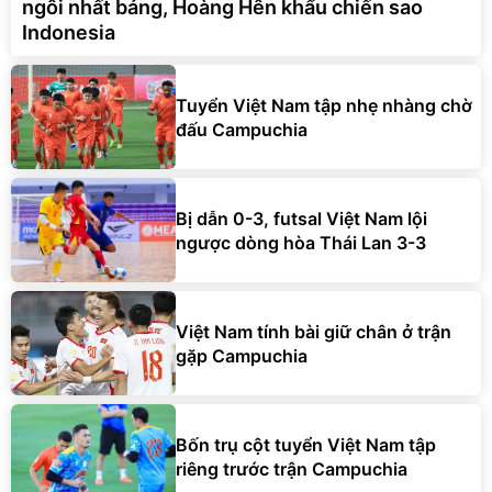
ngôi nhất bảng, Hoàng Hên khẩu chiến sao
Indonesia
Tuyển Việt Nam tập nhẹ nhàng chờ
đấu Campuchia
Bị dẫn 0-3, futsal Việt Nam lội
ngược dòng hòa Thái Lan 3-3
Việt Nam tính bài giữ chân ở trận
gặp Campuchia
Bốn trụ cột tuyển Việt Nam tập
riêng trước trận Campuchia