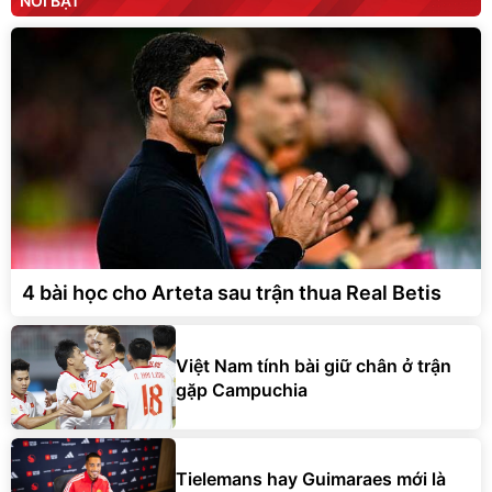
NỔI BẬT
4 bài học cho Arteta sau trận thua Real Betis
Việt Nam tính bài giữ chân ở trận
gặp Campuchia
Tielemans hay Guimaraes mới là