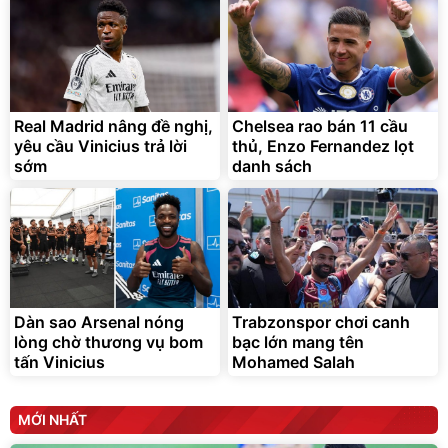
Lót ghế ôtô, nâng lưng
chống nóng giúp thoải mái
trong di chuyển
295.000
Real Madrid nâng đề nghị,
Chelsea rao bán 11 cầu
đ
yêu cầu Vinicius trả lời
thủ, Enzo Fernandez lọt
Đã bán nhiều
sớm
danh sách
Dàn sao Arsenal nóng
Trabzonspor chơi canh
lòng chờ thương vụ bom
bạc lớn mang tên
tấn Vinicius
Mohamed Salah
MỚI NHẤT