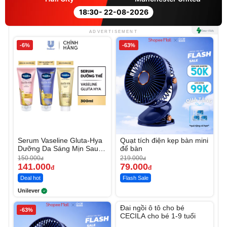
18:30
- 22-08-2026
ADVERTISEMENT
-6%
-63%
Serum Vaseline Gluta-Hya
Quạt tích điện kẹp bàn mini
Dưỡng Da Sáng Mịn Sau 7
để bàn
Ngày
150.000
219.000
đ
đ
141.000
79.000
đ
đ
Deal hot
Flash Sale
Unilever
Unmute
Đai ngồi ô tô cho bé
-63%
CECILA cho bé 1-9 tuổi