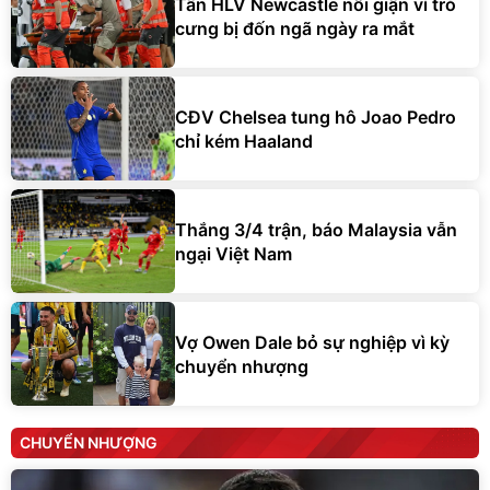
Tân HLV Newcastle nổi giận vì trò
cưng bị đốn ngã ngày ra mắt
CĐV Chelsea tung hô Joao Pedro
chỉ kém Haaland
Thắng 3/4 trận, báo Malaysia vẫn
ngại Việt Nam
Vợ Owen Dale bỏ sự nghiệp vì kỳ
chuyển nhượng
CHUYỂN NHƯỢNG