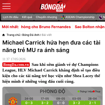
Lịch thi đấu
Kết quả
Chuyển nhượng
ASEAN Championship
N
o Bruno Fernandes
Sao Bolton nhận thẻ đỏ vì đấm đối th
Mới nhất:
Trang chủ
Bóng Đá Anh
Bài viết
Michael Carrick hứa hẹn đưa các tài
năng trẻ MU ra ánh sáng
11:37 17/05/2026
Sau khi sớm giành vé dự Champions
BongDa.com.vn
League, HLV Michael Carrick khẳng định sẽ tạo điều
kiện cho các tài năng trẻ học viện như Shea Lacey thể
hiện mình ở những vòng đấu cuối cùng.
PHONG ĐỘ
Thắng
Hòa
Thua
24-05
17-05
09-05
03-05
28-04
0 - 3
3 - 2
0 - 0
3 - 2
2 - 1