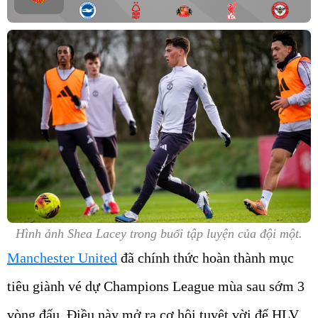
Hình ảnh Shea Lacey trong buổi tập luyện của đội một.
Manchester United
đã chính thức hoàn thành mục
tiêu giành vé dự Champions League mùa sau sớm 3
vòng đấu. Điều này mở ra cơ hội tuyệt vời để HLV