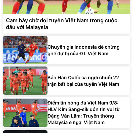
Cạm bẫy chờ đợi tuyển Việt Nam trong cuộc
đấu với Malaysia
Chuyên gia Indonesia dè chừng
ghế dự bị của ĐT Việt Nam
Báo Hàn Quốc ca ngợi chuỗi 22
trận bất bại của tuyển Việt Nam
Điểm tin bóng đá Việt Nam 9/8:
HLV Kim Sang-sik đón tin vui từ
Đặng Văn Lâm; Truyền thông
Malaysia e ngại Việt Nam