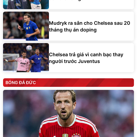
Mudryk ra sân cho Chelsea sau 20
tháng thụ án doping
Chelsea trả giá vì canh bạc thay
người trước Juventus
BÓNG ĐÁ ĐỨC