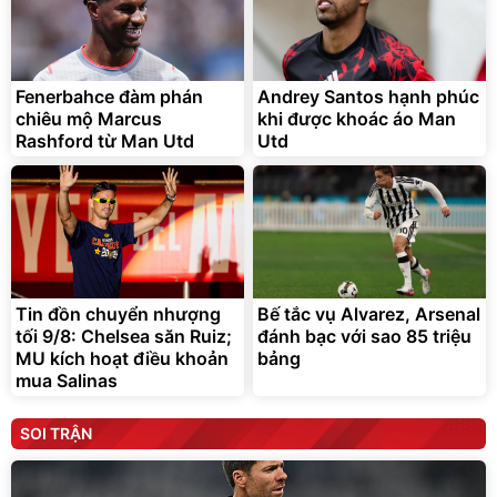
Fenerbahce đàm phán
Andrey Santos hạnh phúc
chiêu mộ Marcus
khi được khoác áo Man
Rashford từ Man Utd
Utd
Tin đồn chuyển nhượng
Bế tắc vụ Alvarez, Arsenal
tối 9/8: Chelsea săn Ruiz;
đánh bạc với sao 85 triệu
MU kích hoạt điều khoản
bảng
mua Salinas
SOI TRẬN