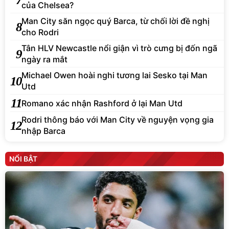
của Chelsea?
Man City săn ngọc quý Barca, từ chối lời đề nghị
8
cho Rodri
Tân HLV Newcastle nổi giận vì trò cưng bị đốn ngã
9
ngày ra mắt
Michael Owen hoài nghi tương lai Sesko tại Man
10
Utd
11
Romano xác nhận Rashford ở lại Man Utd
Rodri thông báo với Man City về nguyện vọng gia
12
nhập Barca
NỔI BẬT