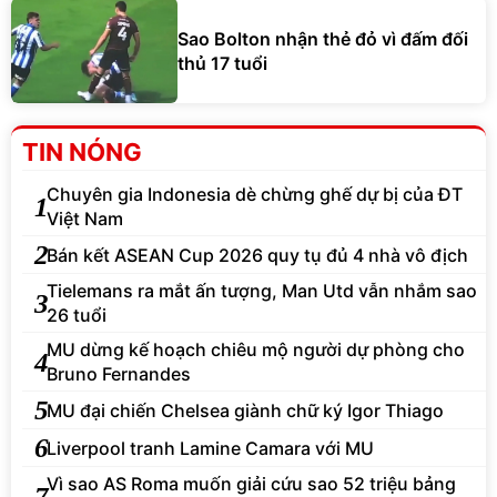
Sao Bolton nhận thẻ đỏ vì đấm đối
thủ 17 tuổi
TIN NÓNG
Chuyên gia Indonesia dè chừng ghế dự bị của ĐT
1
Việt Nam
2
Bán kết ASEAN Cup 2026 quy tụ đủ 4 nhà vô địch
Tielemans ra mắt ấn tượng, Man Utd vẫn nhắm sao
3
26 tuổi
MU dừng kế hoạch chiêu mộ người dự phòng cho
4
Bruno Fernandes
5
MU đại chiến Chelsea giành chữ ký Igor Thiago
6
Liverpool tranh Lamine Camara với MU
Vì sao AS Roma muốn giải cứu sao 52 triệu bảng
7