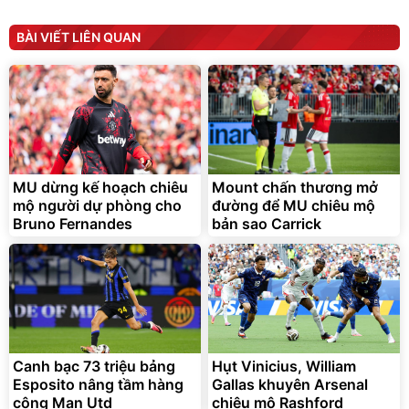
825.000
đ
Flash Sale
BÀI VIẾT LIÊN QUAN
Lót ghế ôtô, nâng lưng
chống nóng giúp thoải mái
trong di chuyển
295.000
MU dừng kế hoạch chiêu
Mount chấn thương mở
đ
mộ người dự phòng cho
đường để MU chiêu mộ
Đã bán nhiều
Bruno Fernandes
bản sao Carrick
Canh bạc 73 triệu bảng
Hụt Vinicius, William
Esposito nâng tầm hàng
Gallas khuyên Arsenal
công Man Utd
chiêu mộ Rashford