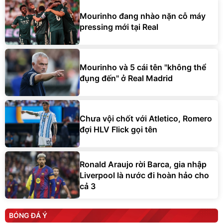
Mourinho đang nhào nặn cỗ máy
pressing mới tại Real
Mourinho và 5 cái tên "không thể
đụng đến" ở Real Madrid
Chưa vội chốt với Atletico, Romero
đợi HLV Flick gọi tên
Ronald Araujo rời Barca, gia nhập
Liverpool là nước đi hoàn hảo cho
cả 3
BÓNG ĐÁ Ý