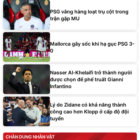
PSG vắng hàng loạt trụ cột trong
trận gặp MU
Mallorca gây sốc khi hạ gục PSG 3-
0
Nasser Al-Khelaifi trở thành người
được chọn để phế truất Gianni
Infantino
Lý do Zidane có khả năng thành
công cao hơn Klopp ở cấp độ đội
tuyển
CHÂN DUNG NHÂN VẬT