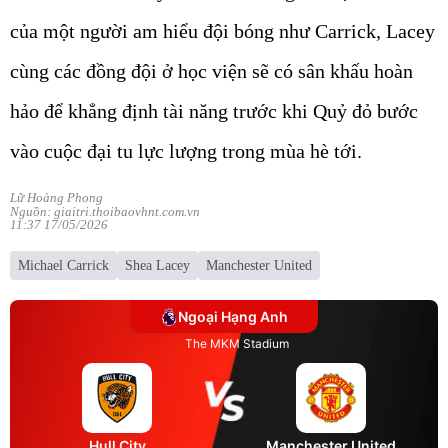
của một người am hiểu đội bóng như Carrick, Lacey
cùng các đồng đội ở học viện sẽ có sân khấu hoàn
hảo để khẳng định tài năng trước khi Quỷ đỏ bước
vào cuộc đại tu lực lượng trong mùa hè tới.
Lữ Hoàng Phong
Nguồn: giaitri.thoibaovhnt.com.vn
11:37 17/05/2026
Michael Carrick
Shea Lacey
Manchester United
Ngoại Hạng Anh
The MKM Stadium
Hull City
Manchester United