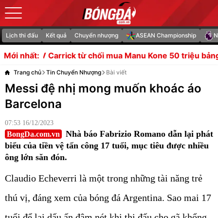
Lịch thi đấu
Kết quả
Chuyển nhượng
ASEAN Championship
N
từ chối mua Manu Kone 50 triệu bảng
Vì sao Arsenal cự 
Mới nhất:
Trang chủ
Tin Chuyển Nhượng
Bài viết
Messi đệ nhị mong muốn khoác áo
Barcelona
07:53 16/12/2023
Nhà báo Fabrizio Romano dẫn lại phát
BongDa.com.vn
biểu của tiền vệ tấn công 17 tuổi, mục tiêu được nhiều
ông lớn săn đón.
Claudio Echeverri là một trong những tài năng trẻ
thú vị, đáng xem của bóng đá Argentina. Sao mai 17
tuổi để lại dấu ấn đậm nét khi thi đấu cho gã khổng