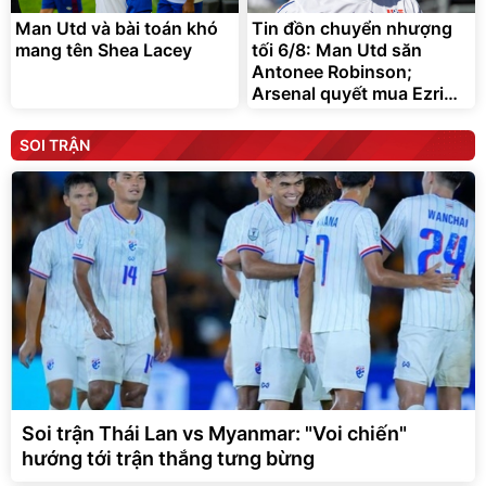
Man Utd và bài toán khó
Tin đồn chuyển nhượng
mang tên Shea Lacey
tối 6/8: Man Utd săn
Antonee Robinson;
Arsenal quyết mua Ezri
Konsa
SOI TRẬN
Soi trận Thái Lan vs Myanmar: "Voi chiến"
hướng tới trận thắng tưng bừng