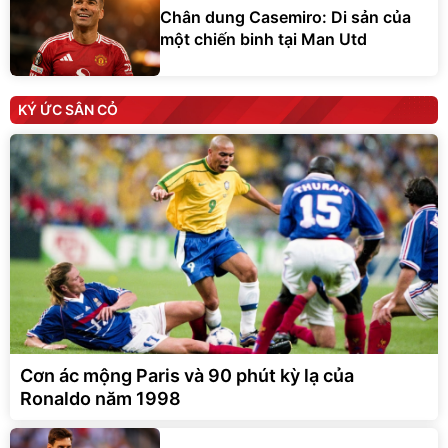
Chân dung Casemiro: Di sản của
một chiến binh tại Man Utd
KÝ ỨC SÂN CỎ
Cơn ác mộng Paris và 90 phút kỳ lạ của
Ronaldo năm 1998