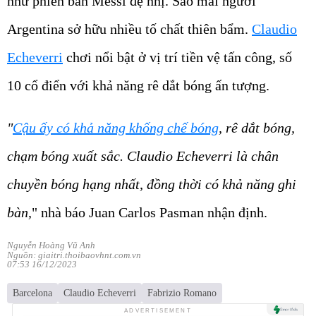
như phiên bản Messi đệ nhị. Sao mai người
Argentina sở hữu nhiều tố chất thiên bẩm.
Claudio
Echeverri
chơi nổi bật ở vị trí tiền vệ tấn công, số
10 cổ điển với khả năng rê dắt bóng ấn tượng.
"
Cậu ấy có khả năng khống chế bóng
, rê dắt bóng,
chạm bóng xuất sắc. Claudio Echeverri là chân
chuyền bóng hạng nhất, đồng thời có khả năng ghi
bàn,
" nhà báo Juan Carlos Pasman nhận định.
Nguyễn Hoàng Vũ Anh
Nguồn: giaitri.thoibaovhnt.com.vn
07:53 16/12/2023
Barcelona
Claudio Echeverri
Fabrizio Romano
ADVERTISEMENT