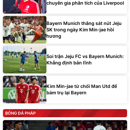
chuyên gia phân tích của Liverpool
Bayern Munich thắng sát nút Jeju
SK trong ngày Kim Min-jae hồi
hương
Soi trận Jeju FC vs Bayern Munich:
Khẳng định bản lĩnh
Kim Min-jae từ chối Man Utd để
bám trụ lại Bayern
BÓNG ĐÁ PHÁP