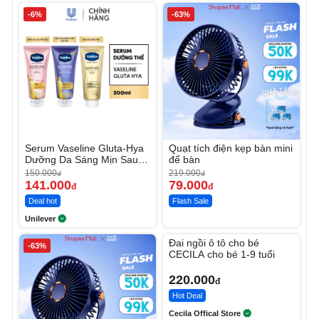
-6%
-63%
Serum Vaseline Gluta-Hya
Quạt tích điện kẹp bàn mini
Dưỡng Da Sáng Mịn Sau 7
để bàn
Ngày
150.000
219.000
đ
đ
141.000
79.000
đ
đ
Deal hot
Flash Sale
Unilever
Unmute
Đai ngồi ô tô cho bé
-63%
CECILA cho bé 1-9 tuổi
220.000
đ
Hot Deal
Cecila Offical Store