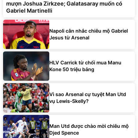
mượn Joshua Zirkzee; Galatasaray muốn có
Gabriel Martinelli
Napoli cân nhắc chiêu mộ Gabriel
Jesus từ Arsenal
HLV Carrick từ chối mua Manu
Kone 50 triệu bảng
Vì sao Arsenal cự tuyệt Man Utd
vụ Lewis-Skelly?
Man Utd được chào mời chiêu mộ
Djed Spence