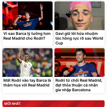
Lót ghế ôtô, nâng lưng
chống nóng giúp thoải mái
trong di chuyển
295.000
Vì sao Barca lý tưởng hơn
Gavi giữ lời hứa nhuộm
đ
Real Madrid cho Rodri?
tóc hồng rực rỡ sau World
Đã bán nhiều
Cup
Mất Rodri vào tay Barca là
Rodri từ chối Real Madrid,
thảm họa với Real Madrid
đạt thỏa thuận cá nhân
gia nhập Barcelona
MỚI NHẤT