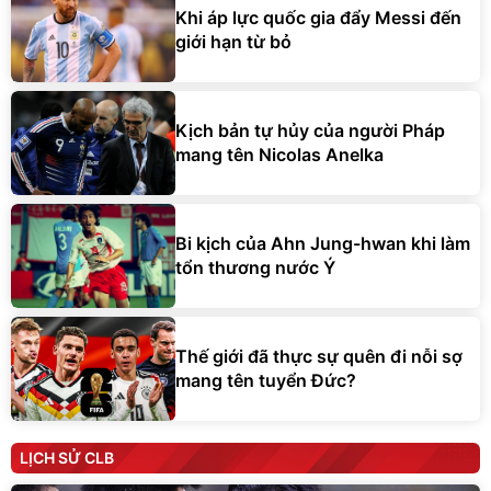
Khi áp lực quốc gia đẩy Messi đến
giới hạn từ bỏ
Kịch bản tự hủy của người Pháp
mang tên Nicolas Anelka
Bi kịch của Ahn Jung-hwan khi làm
tổn thương nước Ý
Thế giới đã thực sự quên đi nỗi sợ
mang tên tuyển Đức?
LỊCH SỬ CLB