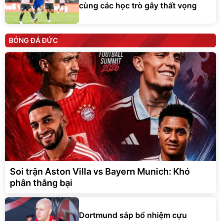
cùng các học trò gây thất vọng
BÓNG ĐÁ ĐỨC
Soi trận Aston Villa vs Bayern Munich: Khó
phân thắng bại
Dortmund sắp bổ nhiệm cựu