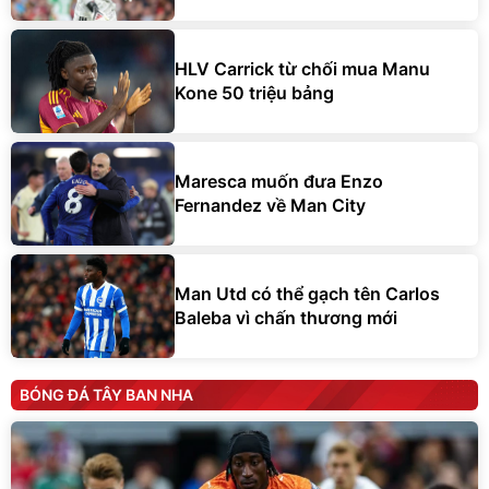
HLV Carrick từ chối mua Manu
Kone 50 triệu bảng
Maresca muốn đưa Enzo
Fernandez về Man City
Man Utd có thể gạch tên Carlos
Baleba vì chấn thương mới
BÓNG ĐÁ TÂY BAN NHA