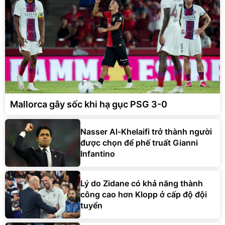
Mallorca gây sốc khi hạ gục PSG 3-0
Nasser Al-Khelaifi trở thành người
được chọn để phế truất Gianni
Infantino
Lý do Zidane có khả năng thành
công cao hơn Klopp ở cấp độ đội
tuyển