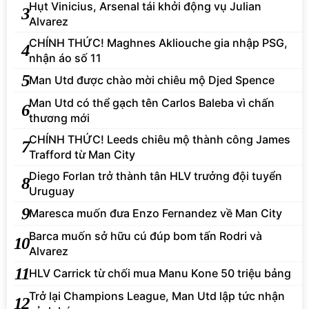
Hụt Vinicius, Arsenal tái khởi động vụ Julian
3
Alvarez
CHÍNH THỨC! Maghnes Akliouche gia nhập PSG,
4
nhận áo số 11
5
Man Utd được chào mời chiêu mộ Djed Spence
Man Utd có thể gạch tên Carlos Baleba vì chấn
6
thương mới
CHÍNH THỨC! Leeds chiêu mộ thành công James
7
Trafford từ Man City
Diego Forlan trở thành tân HLV trưởng đội tuyển
8
Uruguay
9
Maresca muốn đưa Enzo Fernandez về Man City
Barca muốn sở hữu cú đúp bom tấn Rodri và
10
Alvarez
11
HLV Carrick từ chối mua Manu Kone 50 triệu bảng
Trở lại Champions League, Man Utd lập tức nhận
12