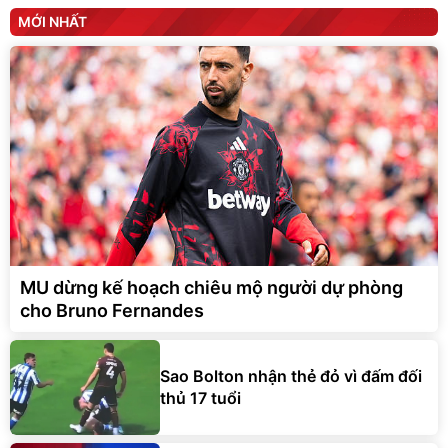
MỚI NHẤT
MU dừng kế hoạch chiêu mộ người dự phòng
cho Bruno Fernandes
Sao Bolton nhận thẻ đỏ vì đấm đối
thủ 17 tuổi