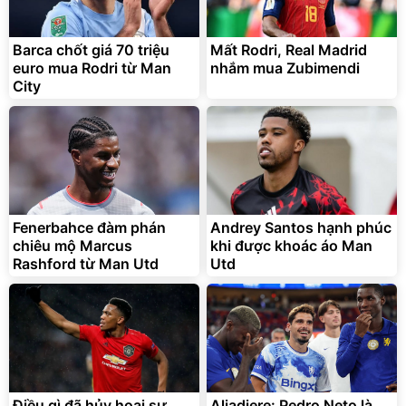
Barca chốt giá 70 triệu
Mất Rodri, Real Madrid
euro mua Rodri từ Man
nhắm mua Zubimendi
City
Fenerbahce đàm phán
Andrey Santos hạnh phúc
chiêu mộ Marcus
khi được khoác áo Man
Rashford từ Man Utd
Utd
Điều gì đã hủy hoại sự
Aliadiere: Pedro Neto là