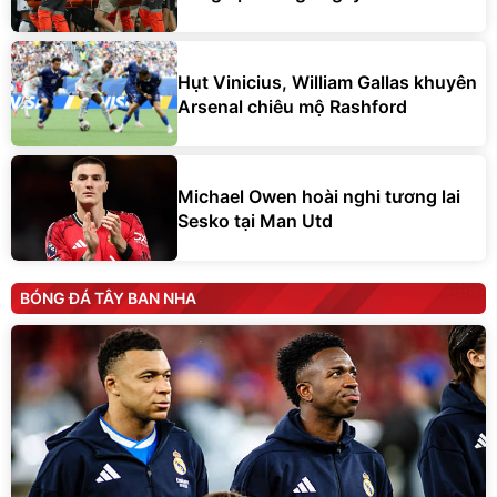
Hụt Vinicius, William Gallas khuyên
Arsenal chiêu mộ Rashford
Michael Owen hoài nghi tương lai
Sesko tại Man Utd
BÓNG ĐÁ TÂY BAN NHA