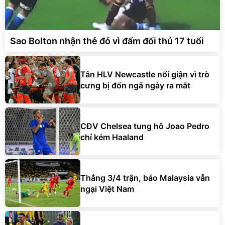
Sao Bolton nhận thẻ đỏ vì đấm đối thủ 17 tuổi
Tân HLV Newcastle nổi giận vì trò
cưng bị đốn ngã ngày ra mắt
CĐV Chelsea tung hô Joao Pedro
chỉ kém Haaland
Thắng 3/4 trận, báo Malaysia vẫn
ngại Việt Nam