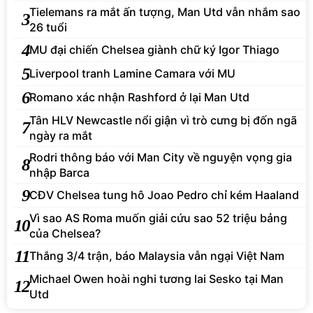
Tielemans ra mắt ấn tượng, Man Utd vẫn nhắm sao
3
26 tuổi
4
MU đại chiến Chelsea giành chữ ký Igor Thiago
5
Liverpool tranh Lamine Camara với MU
6
Romano xác nhận Rashford ở lại Man Utd
Tân HLV Newcastle nổi giận vì trò cưng bị đốn ngã
7
ngày ra mắt
Rodri thông báo với Man City về nguyện vọng gia
8
nhập Barca
9
CĐV Chelsea tung hô Joao Pedro chỉ kém Haaland
Vì sao AS Roma muốn giải cứu sao 52 triệu bảng
10
của Chelsea?
11
Thắng 3/4 trận, báo Malaysia vẫn ngại Việt Nam
Michael Owen hoài nghi tương lai Sesko tại Man
12
Utd