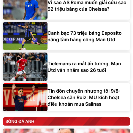
Vì sao AS Roma muốn giải cứu sao
52 triệu bảng của Chelsea?
Canh bạc 73 triệu bảng Esposito
nâng tầm hàng công Man Utd
Tielemans ra mắt ấn tượng, Man
Utd vẫn nhắm sao 26 tuổi
Tin đồn chuyển nhượng tối 9/8:
Chelsea săn Ruiz; MU kích hoạt
điều khoản mua Salinas
BÓNG ĐÁ ANH