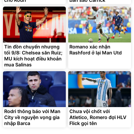
Lót ghế ôtô, nâng lưng
chống nóng giúp thoải mái
trong di chuyển
295.000
Tin đồn chuyển nhượng
Romano xác nhận
đ
tối 9/8: Chelsea săn Ruiz;
Rashford ở lại Man Utd
Đã bán nhiều
MU kích hoạt điều khoản
mua Salinas
Rodri thông báo với Man
Chưa vội chốt với
City về nguyện vọng gia
Atletico, Romero đợi HLV
nhập Barca
Flick gọi tên