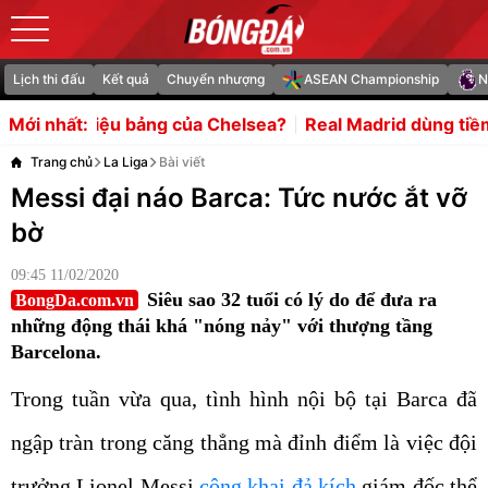
Lịch thi đấu
Kết quả
Chuyển nhượng
ASEAN Championship
N
của Chelsea?
Real Madrid dùng tiềm lực tài chính thống 
Mới nhất:
Trang chủ
La Liga
Bài viết
Messi đại náo Barca: Tức nước ắt vỡ
bờ
09:45 11/02/2020
Siêu sao 32 tuổi có lý do để đưa ra
BongDa.com.vn
những động thái khá "nóng nảy" với thượng tầng
Barcelona.
Trong tuần vừa qua, tình hình nội bộ tại Barca đã
ngập tràn trong căng thẳng mà đỉnh điểm là việc đội
trưởng Lionel Messi
công khai đả kích
giám đốc thể