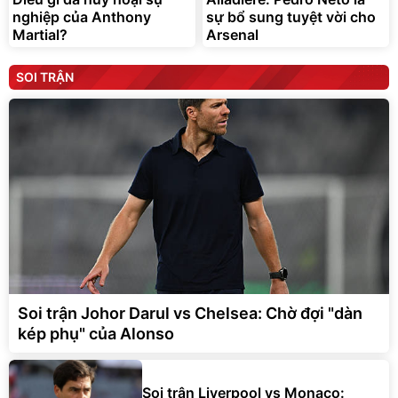
nghiệp của Anthony
sự bổ sung tuyệt vời cho
Martial?
Arsenal
SOI TRẬN
Soi trận Johor Darul vs Chelsea: Chờ đợi "dàn
kép phụ" của Alonso
Soi trận Liverpool vs Monaco: