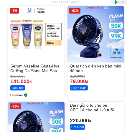
ADVERTISEMENT
-6%
-63%
Serum Vaseline Gluta-Hya
Quạt tích điện kẹp bàn mini
Dưỡng Da Sáng Mịn Sau 7
để bàn
Ngày
150.000
219.000
đ
đ
141.000
79.000
đ
đ
Deal hot
Flash Sale
Unilever
Unmute
Đai ngồi ô tô cho bé
-63%
CECILA cho bé 1-9 tuổi
220.000
đ
Hot Deal