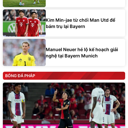
Kim Min-jae từ chối Man Utd để
bám trụ lại Bayern
Manuel Neuer hé lộ kế hoạch giải
nghệ tại Bayern Munich
BÓNG ĐÁ PHÁP