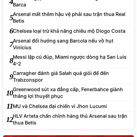
4
Barca
Arsenal mất thêm hậu vệ phải sau trận thua Real
5
Betis
6
Chelsea loại trừ khả năng chiêu mộ Diogo Costa
Arsenal đổi hướng sang Barcola nếu vồ hụt
7
Vinicius
Messi lập cú đúp, Miami ngược dòng hạ San Luis
8
4-2
Carragher đánh giá Salah quá giỏi để đến
9
Trabzonspor
Greenwood sút xa đẳng cấp, Fenerbahce giành
10
thắng lợi thuyết phục
11
MU và Chelsea đại chiến vì Jhon Lucumi
HLV Arteta chấn chỉnh hàng thủ Arsenal sau trận
12
thua Betis