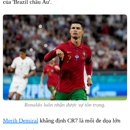
của 'Brazil châu Âu'.
Ronaldo luôn nhận được sự tôn trọng.
Merih Demiral
khẳng định CR7 là mối đe dọa lớn