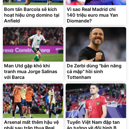
Bom tấn Barcola sẽ kích
Vì sao Real Madrid chi
hoạt hiệu ứng domino tại
140 triệu euro mua Yan
Anfield
Diomande?
Man Utd gặp khó khi
De Zerbi dùng ''bản năng
tranh mua Jorge Salinas
cá mập'' hồi sinh
với Barca
Tottenham
Arsenal mất thêm hậu vệ
Tuyển Việt Nam đập tan
phải sau trận thua Real
ảo tưởng về đội hình B