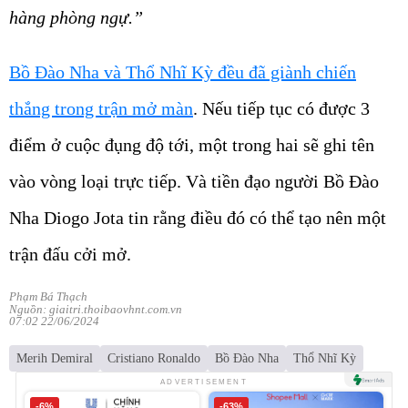
hàng phòng ngự.”
Bồ Đào Nha và Thổ Nhĩ Kỳ đều đã giành chiến
thắng trong trận mở màn
. Nếu tiếp tục có được 3
điểm ở cuộc đụng độ tới, một trong hai sẽ ghi tên
vào vòng loại trực tiếp. Và tiền đạo người Bồ Đào
Nha Diogo Jota tin rằng điều đó có thể tạo nên một
trận đấu cởi mở.
Phạm Bá Thạch
Nguồn: giaitri.thoibaovhnt.com.vn
07:02 22/06/2024
Merih Demiral
Cristiano Ronaldo
Bồ Đào Nha
Thổ Nhĩ Kỳ
ADVERTISEMENT
-6%
-63%