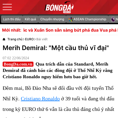
Lịch thi đấu
Kết quả
Chuyển nhượng
ASEAN Championship
N
n Son sẵn sàng bứt phá đua Vua phá lưới ASEAN Cup
Sal
Mới nhất:
Trang chủ
EURO
Bài viết
Merih Demiral: "Một cầu thủ vĩ đại"
07:02 22/06/2024
Qua trích dẫn của Standard, Merih
BongDa.com.vn
Demiral đã cảnh báo các đồng đội ở Thổ Nhĩ Kỳ rằng
Cristiano Ronaldo nguy hiểm hơn bao giờ hết.
Đêm mai, Bồ Đào Nha sẽ đối đầu với đội tuyển Thổ
Nhĩ Kỳ.
Cristiano Ronaldo
ở 39 tuổi và đang thi đấu
trong kỳ EURO thứ 6 vẫn là cầu thủ đáng chú ý nhất