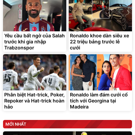
Lót ghế ôtô, nâng lưng
chống nóng giúp thoải mái
trong di chuyển
295.000
Yêu cầu bất ngờ của Salah
Ronaldo khoe dàn siêu xe
đ
trước khi gia nhập
22 triệu bảng trước lễ
Đã bán nhiều
Trabzonspor
cưới
Phân biệt Hat-trick, Poker,
Ronaldo làm đám cưới cổ
Repoker và Hat-trick hoàn
tích với Georgina tại
hảo
Madeira
MỚI NHẤT