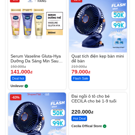
Serum Vaseline Gluta-Hya
Quạt tích điện kẹp bàn mini
Dưỡng Da Sáng Mịn Sau 7
để bàn
Ngày
150.000
219.000
đ
đ
141.000
79.000
đ
đ
Deal hot
Flash Sale
Unilever
Unmute
Đai ngồi ô tô cho bé
-63%
CECILA cho bé 1-9 tuổi
220.000
đ
Hot Deal
Cecila Offical Store