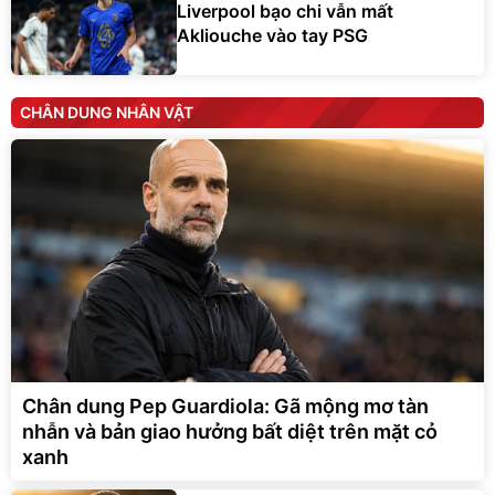
Liverpool bạo chi vẫn mất
Akliouche vào tay PSG
CHÂN DUNG NHÂN VẬT
Chân dung Pep Guardiola: Gã mộng mơ tàn
nhẫn và bản giao hưởng bất diệt trên mặt cỏ
xanh