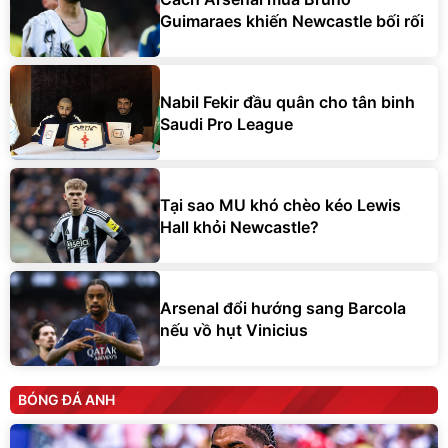
Guimaraes khiến Newcastle bối rối
Nabil Fekir đầu quân cho tân binh
Saudi Pro League
Tại sao MU khó chèo kéo Lewis
Hall khỏi Newcastle?
Arsenal đổi hướng sang Barcola
nếu vồ hụt Vinicius
BÓNG ĐÁ ANH