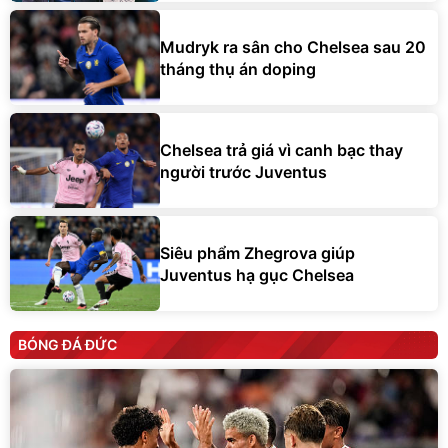
Mudryk ra sân cho Chelsea sau 20
tháng thụ án doping
Chelsea trả giá vì canh bạc thay
người trước Juventus
Siêu phẩm Zhegrova giúp
Juventus hạ gục Chelsea
BÓNG ĐÁ ĐỨC