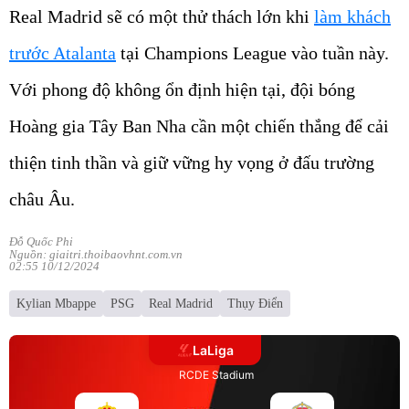
Real Madrid sẽ có một thử thách lớn khi
làm khách
trước Atalanta
tại Champions League vào tuần này.
Với phong độ không ổn định hiện tại, đội bóng
Hoàng gia Tây Ban Nha cần một chiến thắng để cải
thiện tinh thần và giữ vững hy vọng ở đấu trường
châu Âu.
Đỗ Quốc Phi
Nguồn: giaitri.thoibaovhnt.com.vn
02:55 10/12/2024
Kylian Mbappe
PSG
Real Madrid
Thụy Điển
LaLiga
RCDE Stadium