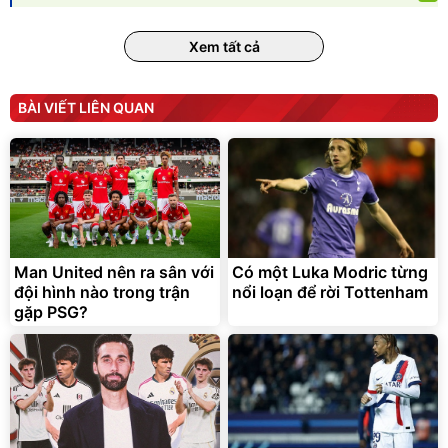
Unmute
Vali Bamozo Khung Nhôm
9066 Size 20/24/28 Cao
Xem tất cả
Cấp
1.000.000
đ
825.000
đ
Flash Sale
BÀI VIẾT LIÊN QUAN
Lót ghế ôtô, nâng lưng
chống nóng giúp thoải mái
trong di chuyển
295.000
Man United nên ra sân với
Có một Luka Modric từng
đ
đội hình nào trong trận
nổi loạn để rời Tottenham
Đã bán nhiều
gặp PSG?