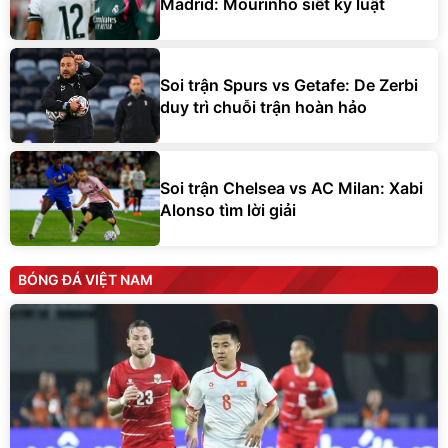
Madrid: Mourinho siết kỷ luật
Soi trận Spurs vs Getafe: De Zerbi
duy trì chuỗi trận hoàn hảo
Soi trận Chelsea vs AC Milan: Xabi
Alonso tìm lời giải
BÓNG ĐÁ VIỆT NAM