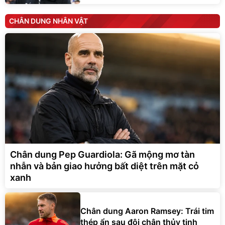
CHÂN DUNG NHÂN VẬT
Chân dung Pep Guardiola: Gã mộng mơ tàn
nhẫn và bản giao hưởng bất diệt trên mặt cỏ
xanh
Chân dung Aaron Ramsey: Trái tim
thép ẩn sau đôi chân thủy tinh