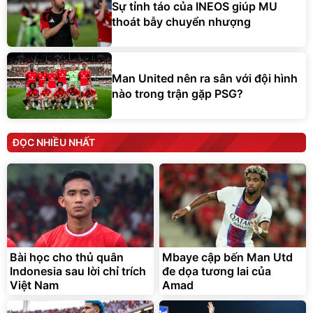
Sự tỉnh táo của INEOS giúp MU
thoát bẫy chuyển nhượng
Man United nên ra sân với đội hình
nào trong trận gặp PSG?
ĐỌC NHIỀU NHẤT
Bài học cho thủ quân
Mbaye cập bến Man Utd
Indonesia sau lời chỉ trích
đe dọa tương lai của
Việt Nam
Amad