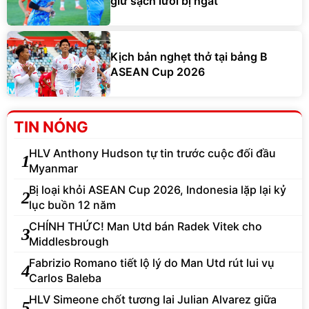
giữ sạch lưới bị ngắt
Kịch bản nghẹt thở tại bảng B
ASEAN Cup 2026
TIN NÓNG
HLV Anthony Hudson tự tin trước cuộc đối đầu
1
Myanmar
Bị loại khỏi ASEAN Cup 2026, Indonesia lặp lại kỷ
2
lục buồn 12 năm
CHÍNH THỨC! Man Utd bán Radek Vitek cho
3
Middlesbrough
Fabrizio Romano tiết lộ lý do Man Utd rút lui vụ
4
Carlos Baleba
HLV Simeone chốt tương lai Julian Alvarez giữa
5