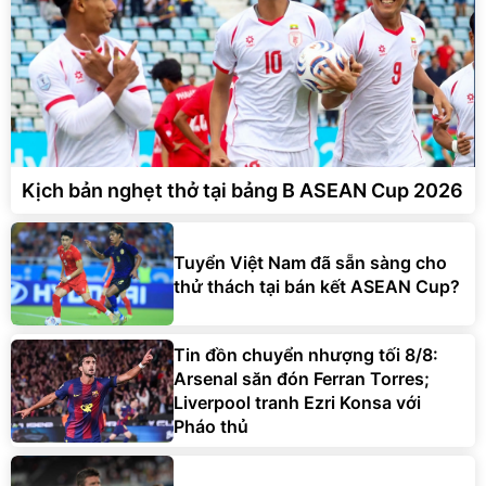
Kịch bản nghẹt thở tại bảng B ASEAN Cup 2026
Tuyển Việt Nam đã sẵn sàng cho
thử thách tại bán kết ASEAN Cup?
Tin đồn chuyển nhượng tối 8/8:
Arsenal săn đón Ferran Torres;
Liverpool tranh Ezri Konsa với
Pháo thủ