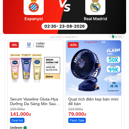
Espanyol
Real Madrid
02:30
- 23-08-2026
ADVERTISEMENT
-6%
-63%
Serum Vaseline Gluta-Hya
Quạt tích điện kẹp bàn mini
Dưỡng Da Sáng Mịn Sau 7
để bàn
Ngày
150.000
219.000
đ
đ
141.000
79.000
đ
đ
Deal hot
Flash Sale
Unilever