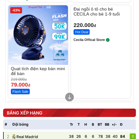
Unmute
Đai ngồi ô tô cho bé
-63%
CECILA cho bé 1-9 tuổi
220.000
đ
Hot Deal
Cecila Offical Store
Quạt tích điện kẹp bàn mini
để bàn
219.000
đ
79.000
đ
Flash Sale
Unmute
Unmute
Sữa dưỡng thể nâng tông
Robot Hút Bụi Lau Nhà -
tức thì Vaseline Body
D2-001 - Thông Minh
BẢNG XẾP HẠNG
190.000
3.000.000
đ
đ
138.330
2.200.000
đ
đ
#
Đội bóng
Tr
T
H
B
BT
BB
+/-
Đ
P
Discount
Flash Sale
2
38
26
6
6
78
38
40
84
Real Madrid
T