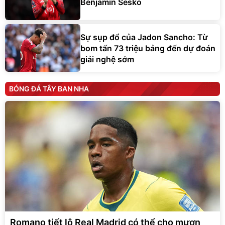
Benjamin Sesko
Sự sụp đổ của Jadon Sancho: Từ
bom tấn 73 triệu bảng đến dự đoán
giải nghệ sớm
BÓNG ĐÁ TÂY BAN NHA
Romano tiết lộ Real Madrid có thể cho mượn