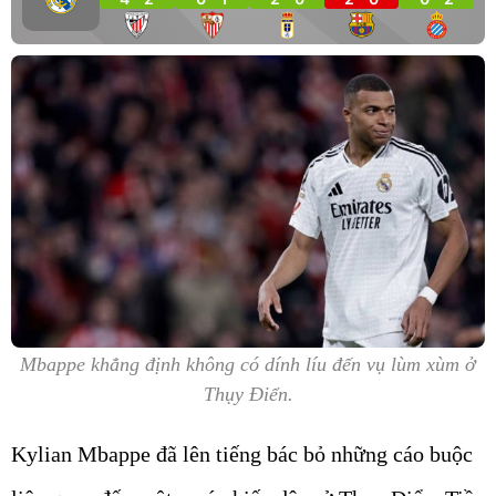
Mbappe khẳng định không có dính líu đến vụ lùm xùm ở
Thụy Điển.
Kylian Mbappe đã lên tiếng bác bỏ những cáo buộc