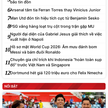
bão tin đồn
6
Arsenal tăm tia Ferran Torres thay Vinicius Junior
7
Man Utd đón tín hiệu tích cực từ Benjamin Sesko
8
PSG vắng hàng loạt trụ cột trong trận gặp MU
Người đại diện của Gabriel Jesus giải thích về việc
9
xuất hiện ở Napoli
Hồ sơ mật World Cup 2026: Âm mưu đánh bom
10
Messi và bám đuôi Ronaldo
Chuyên gia chỉ trích khi Indonesia "hoàn toàn sụp
11
đổ" trước Việt Nam và Singapore
12
Dortmund hét giá 120 triệu euro cho Felix Nmecha
NỔI BẬT