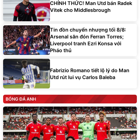
CHÍNH THỨC! Man Utd bán Radek
Vitek cho Middlesbrough
Tin đồn chuyển nhượng tối 8/8:
Arsenal săn đón Ferran Torres;
Liverpool tranh Ezri Konsa với
Pháo thủ
Fabrizio Romano tiết lộ lý do Man
Utd rút lui vụ Carlos Baleba
BÓNG ĐÁ ANH