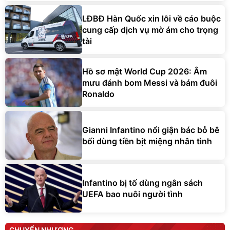
LĐBĐ Hàn Quốc xin lỗi về cáo buộc
cung cấp dịch vụ mờ ám cho trọng
tài
Hồ sơ mật World Cup 2026: Âm
mưu đánh bom Messi và bám đuôi
Ronaldo
Gianni Infantino nổi giận bác bỏ bê
bối dùng tiền bịt miệng nhân tình
Infantino bị tố dùng ngân sách
UEFA bao nuôi người tình
CHUYỂN NHƯỢNG