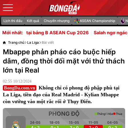
Lịch thi đấu
Kết quả
Chuyển nhượng
ASEAN Championship
N
 B ASEAN Cup 2026
Salah ngơ ngác với món quà ra mắt kỳ
Mới nhất:
Trang chủ
La Liga
Bài viết
Mbappe phản pháo cáo buộc hiếp
dâm, đồng thời đối mặt với thử thách
lớn tại Real
02:55 10/12/2024
Không chỉ có phong độ phập phù tại
BongDa.com.vn
La Liga, tiền đạo của Real Madrid - Kylian Mbappe
còn vướng vào một rắc rối ở Thụy Điển.
PHONG ĐỘ
Thắng
Hòa
Thua
24-05
18-05
15-05
11-05
04-05
4 - 2
0 - 1
2 - 0
2 - 0
0 - 2