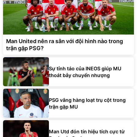
Man United nên ra sân với đội hình nào trong
trận gặp PSG?
Sự tỉnh táo của INEOS giúp MU
thoát bẫy chuyển nhượng
PSG vắng hàng loạt trụ cột trong
trận gặp MU
Man Utd đón tín hiệu tích cực từ