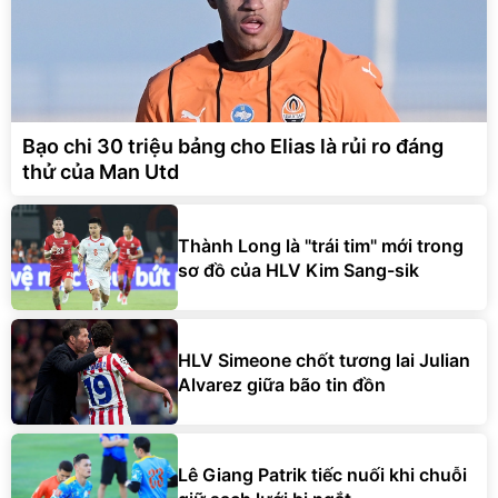
Bạo chi 30 triệu bảng cho Elias là rủi ro đáng
thử của Man Utd
Thành Long là "trái tim" mới trong
sơ đồ của HLV Kim Sang-sik
HLV Simeone chốt tương lai Julian
Alvarez giữa bão tin đồn
Lê Giang Patrik tiếc nuối khi chuỗi