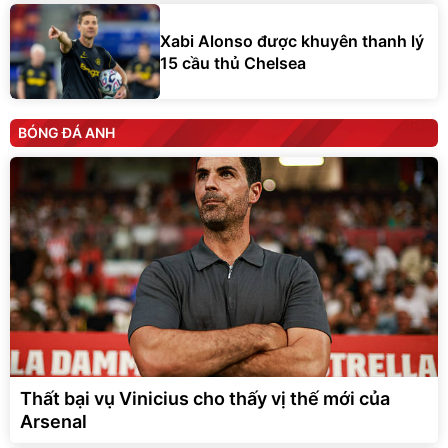
Xabi Alonso được khuyên thanh lý
15 cầu thủ Chelsea
BÓNG ĐÁ ANH
Thất bại vụ Vinicius cho thấy vị thế mới của
Arsenal