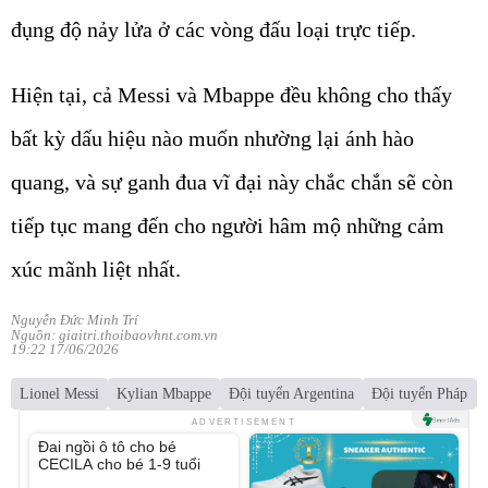
đụng độ nảy lửa ở các vòng đấu loại trực tiếp.
Hiện tại, cả Messi và Mbappe đều không cho thấy
bất kỳ dấu hiệu nào muốn nhường lại ánh hào
quang, và sự ganh đua vĩ đại này chắc chắn sẽ còn
tiếp tục mang đến cho người hâm mộ những cảm
xúc mãnh liệt nhất.
Nguyễn Đức Minh Trí
Nguồn: giaitri.thoibaovhnt.com.vn
19:22 17/06/2026
Lionel Messi
Kylian Mbappe
Đội tuyển Argentina
Đội tuyển Pháp
Unmute
ADVERTISEMENT
Đai ngồi ô tô cho bé
CECILA cho bé 1-9 tuổi