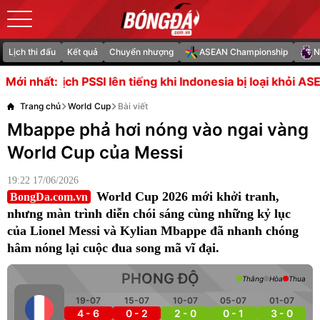
Lịch thi đấu
Kết quả
Chuyển nhượng
ASEAN Championship
N
SI lên tiếng khi Indonesia bị loại khỏi ASEAN Cup
Thất bạ
Mới nhất:
Trang chủ
World Cup
Bài viết
Mbappe phả hơi nóng vào ngai vàng
World Cup của Messi
19:22 17/06/2026
World Cup 2026 mới khởi tranh,
BongDa.com.vn
nhưng màn trình diễn chói sáng cùng những kỷ lục
của Lionel Messi và Kylian Mbappe đã nhanh chóng
hâm nóng lại cuộc đua song mã vĩ đại.
PHONG ĐỘ
Thắng
Hòa
Thua
19-07
15-07
10-07
05-07
01-07
4 - 6
0 - 2
2 - 0
0 - 1
3 - 0