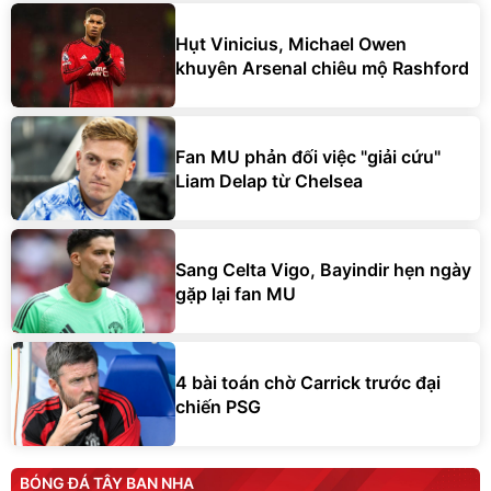
Hụt Vinicius, Michael Owen
khuyên Arsenal chiêu mộ Rashford
Fan MU phản đối việc "giải cứu"
Liam Delap từ Chelsea
Sang Celta Vigo, Bayindir hẹn ngày
gặp lại fan MU
4 bài toán chờ Carrick trước đại
chiến PSG
BÓNG ĐÁ TÂY BAN NHA