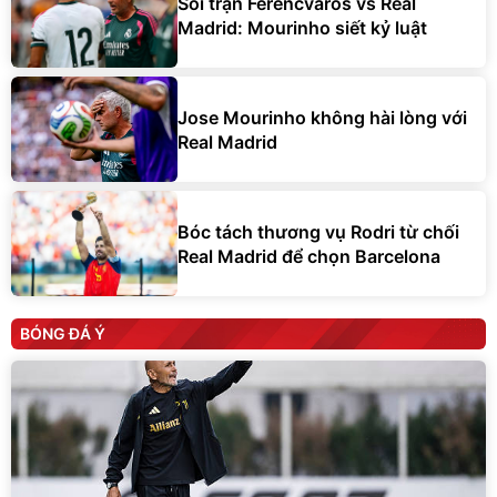
Soi trận Ferencvaros vs Real
Madrid: Mourinho siết kỷ luật
Jose Mourinho không hài lòng với
Real Madrid
Bóc tách thương vụ Rodri từ chối
Real Madrid để chọn Barcelona
BÓNG ĐÁ Ý