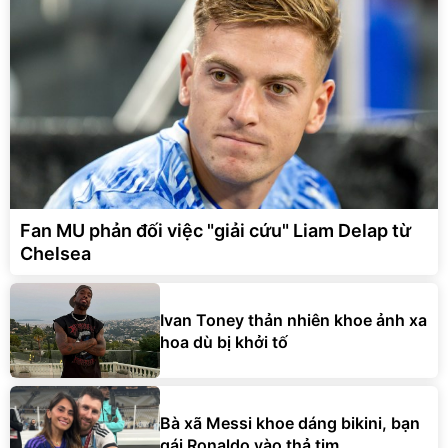
Fan MU phản đối việc "giải cứu" Liam Delap từ
Chelsea
Ivan Toney thản nhiên khoe ảnh xa
hoa dù bị khởi tố
Bà xã Messi khoe dáng bikini, bạn
gái Ronaldo vào thả tim