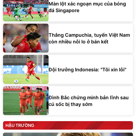
Màn lột xác ngoạn mục của bóng
đá Singapore
Thắng Campuchia, tuyển Việt Nam
còn nhiều nỗi lo ở bán kết
Đội trưởng Indonesia: "Tôi xin lỗi"
Đình Bắc chứng minh bản lĩnh sau
cú sốc bị thay sớm
HẬU TRƯỜNG