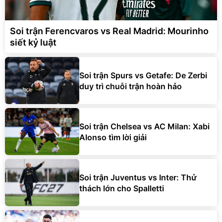
Soi trận Ferencvaros vs Real Madrid: Mourinho
siết kỷ luật
Soi trận Spurs vs Getafe: De Zerbi
duy trì chuỗi trận hoàn hảo
Soi trận Chelsea vs AC Milan: Xabi
Alonso tìm lời giải
Soi trận Juventus vs Inter: Thử
thách lớn cho Spalletti