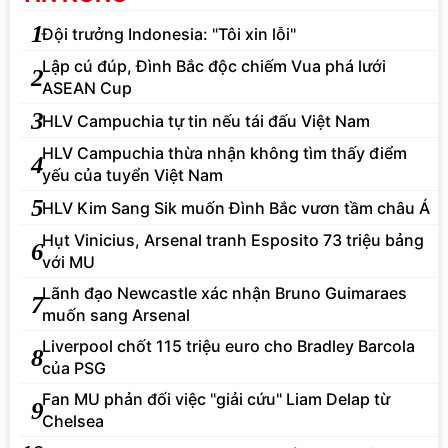
1
Đội trưởng Indonesia: "Tôi xin lỗi"
Lập cú đúp, Đình Bắc độc chiếm Vua phá lưới
2
ASEAN Cup
3
HLV Campuchia tự tin nếu tái đấu Việt Nam
HLV Campuchia thừa nhận không tìm thấy điểm
4
yếu của tuyển Việt Nam
5
HLV Kim Sang Sik muốn Đình Bắc vươn tầm châu Á
Hụt Vinicius, Arsenal tranh Esposito 73 triệu bảng
6
với MU
Lãnh đạo Newcastle xác nhận Bruno Guimaraes
7
muốn sang Arsenal
Liverpool chốt 115 triệu euro cho Bradley Barcola
8
của PSG
Fan MU phản đối việc "giải cứu" Liam Delap từ
9
Chelsea