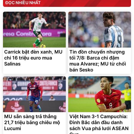
ĐỌC NHIỀU NHẤT
Carrick bật đèn xanh, MU
Tin đồn chuyển nhượng
chi 16 triệu euro mua
tối 7/8: Barca chi đậm
Salinas
mua Alvarez; MU từ chối
bán Sesko
MU sẵn sàng trả thẳng
Việt Nam 3-1 Campuchia:
21,7 triệu bảng chiêu mộ
Đình Bắc dẫn đầu danh
Lucumi
sách Vua phá lưới ASEAN