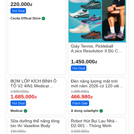
220.000
đ
Hot Deal
Cecila Offical Store
Giày Tennis, Pickleball
A.sics Resolution X Đủ Các
Phối Màu
1.450.000
đ
Hot Deal
Unmute
Unmute
BƠM LỐP KÍCH BÌNH Ô
Đèn năng lượng mặt trời
-37%
-56%
TÔ V2 4IN1 Medicar
mới năm 2026 có 120 viên
12.000mAh
LED lớn
2.690.000
1.086.000
đ
đ
1.685.000
466.980
đ
đ
Hot Deal
Flash Sale
Medicar
A dong solarlight
Unmute
Unmute
Sữa dưỡng thể nâng tông
Robot Hút Bụi Lau Nhà -
-27%
-26%
tức thì Vaseline Body
D2-001 - Thông Minh
190.000
3.000.000
đ
đ