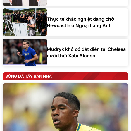
Thực tế khắc nghiệt đang chờ
Newcastle ở Ngoại hạng Anh
Mudryk khó có đất diễn tại Chelsea
dưới thời Xabi Alonso
BÓNG ĐÁ TÂY BAN NHA