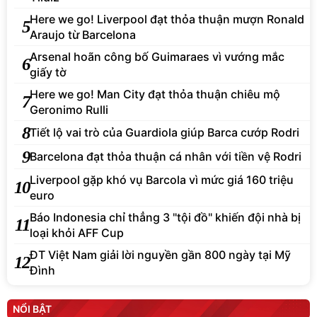
Here we go! Liverpool đạt thỏa thuận mượn Ronald
5
Araujo từ Barcelona
Arsenal hoãn công bố Guimaraes vì vướng mắc
6
giấy tờ
Here we go! Man City đạt thỏa thuận chiêu mộ
7
Geronimo Rulli
8
Tiết lộ vai trò của Guardiola giúp Barca cướp Rodri
9
Barcelona đạt thỏa thuận cá nhân với tiền vệ Rodri
Liverpool gặp khó vụ Barcola vì mức giá 160 triệu
10
euro
Báo Indonesia chỉ thẳng 3 "tội đồ" khiến đội nhà bị
11
loại khỏi AFF Cup
ĐT Việt Nam giải lời nguyền gần 800 ngày tại Mỹ
12
Đình
NỔI BẬT