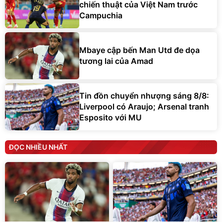
chiến thuật của Việt Nam trước
Campuchia
Mbaye cập bến Man Utd đe dọa
tương lai của Amad
Tin đồn chuyển nhượng sáng 8/8:
Liverpool có Araujo; Arsenal tranh
Esposito với MU
ĐỌC NHIỀU NHẤT