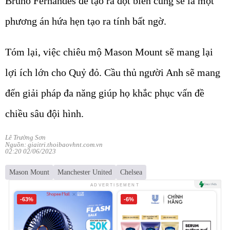
Bruno Fernandes để tạo ra đột biến cũng sẽ là một
phương án hứa hẹn tạo ra tính bất ngờ.
Tóm lại, việc chiêu mộ Mason Mount sẽ mang lại
lợi ích lớn cho Quỷ đỏ. Cầu thủ người Anh sẽ mang
đến giải pháp đa năng giúp họ khắc phục vấn đề
chiều sâu đội hình.
Lê Trường Sơn
Nguồn: giaitri.thoibaovhnt.com.vn
02:20 02/06/2023
Mason Mount
Manchester United
Chelsea
ADVERTISEMENT
-63%
-6%