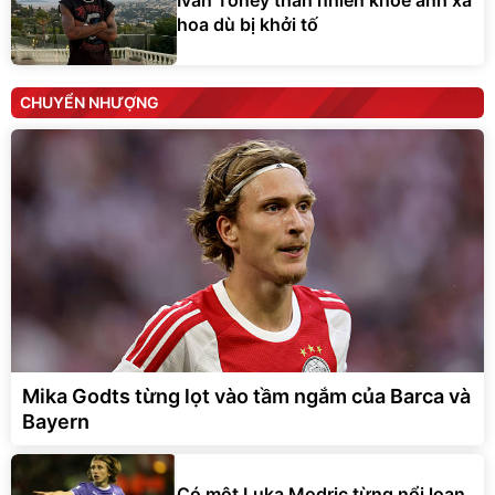
Ivan Toney thản nhiên khoe ảnh xa
hoa dù bị khởi tố
CHUYỂN NHƯỢNG
Mika Godts từng lọt vào tầm ngắm của Barca và
Bayern
Có một Luka Modric từng nổi loạn