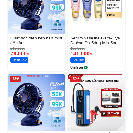
Quạt tích điện kẹp bàn mini
Serum Vaseline Gluta-Hya
để bàn
Dưỡng Da Sáng Mịn Sau 7
Ngày
219.000
150.000
đ
đ
79.000
141.000
đ
đ
Flash Sale
Deal hot
Unilever
-63%
-50%