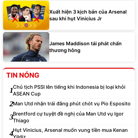
Xuất hiện 3 kịch bản của Arsenal
sau khi hụt Vinicius Jr
James Maddison tái phát chấn
thương hông
TIN NÓNG
Chủ tịch PSSI lên tiếng khi Indonesia bị loại khỏi
1
ASEAN Cup
2
Man Utd nhận trái đắng phút chót vụ Pio Esposito
Brentford cự tuyệt đề nghị của Man Utd vụ Igor
3
Thiago
Hụt Vinicius, Arsenal muốn vung tiền mua Kenan
4
Yildiz