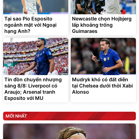
Bạt phủ xe ô tô cao cấp,
Xe đạp điện trợ lực G-
tráng nhôm 03 lớp
Force C14 gấp gọn bỏ cốp
tiện lợi
392.000
9.900.000
đ
đ
325.000
7.092.000
Tại sao Pio Esposito
đ
Newcastle chọn Hojbjerg
đ
ngoảnh mặt với Ngoại
lấp khoảng trống
Đã bán nhiều
Đang xem nhiều
hạng Anh?
Guimaraes
G-FORCE VIETNA
Tin đồn chuyển nhượng
Mudryk khó có đất diễn
sáng 8/8: Liverpool có
tại Chelsea dưới thời Xabi
Araujo; Arsenal tranh
Alonso
Esposito với MU
MỚI NHẤT