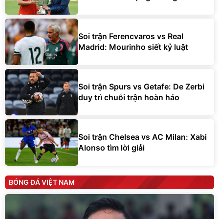
Soi trận Ferencvaros vs Real
Madrid: Mourinho siết kỷ luật
Soi trận Spurs vs Getafe: De Zerbi
duy trì chuỗi trận hoàn hảo
Soi trận Chelsea vs AC Milan: Xabi
Alonso tìm lời giải
BÓNG ĐÁ VIỆT NAM