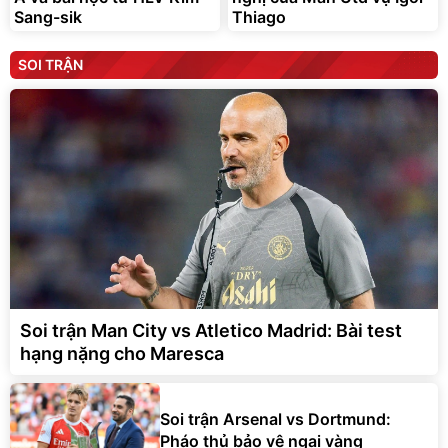
Sang-sik
Thiago
SOI TRẬN
Soi trận Man City vs Atletico Madrid: Bài test
hạng nặng cho Maresca
Soi trận Arsenal vs Dortmund:
Pháo thủ bảo vệ ngai vàng