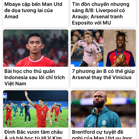
Mbaye cập bến Man Utd
Tin đồn chuyển nhượng
đe dọa tương lai của
sáng 8/8: Liverpool có
Amad
Araujo; Arsenal tranh
Esposito với MU
Bài học cho thủ quân
7 phương án B có thể giúp
Indonesia sau lời chỉ trích
Arsenal thay thế Vinicius
Việt Nam
Đình Bắc vươn tầm châu
Brentford cự tuyệt đề
Á và bài học từ HLV Kim
nghị của Man Utd vụ Igor