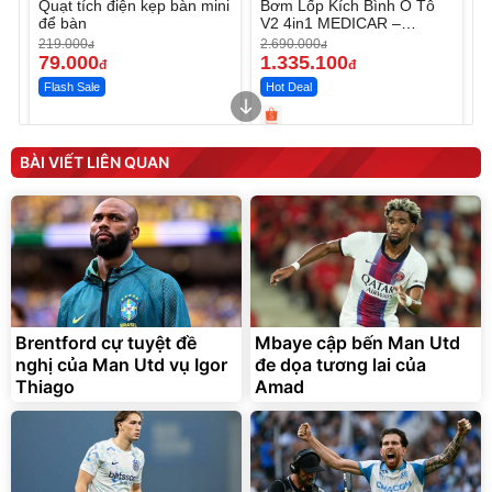
Quạt tích điện kẹp bàn mini
Bơm Lốp Kích Bình Ô Tô
để bàn
V2 4in1 MEDICAR –
12.000mAh
219.000
2.690.000
đ
đ
79.000
1.335.100
đ
đ
Flash Sale
Hot Deal
Unmute
Unmute
Máy ép chậm trái cây
Máy rửa xe cầm tay xịt rửa
BÀI VIẾT LIÊN QUAN
Elmich JEE 1855OL
cao áp có tạo bọt tuyết
3.000.000
đ
2.143.650
399.000
đ
đ
Flash Sale
Đã bán nhiều
Brentford cự tuyệt đề
Mbaye cập bến Man Utd
nghị của Man Utd vụ Igor
đe dọa tương lai của
Thiago
Amad