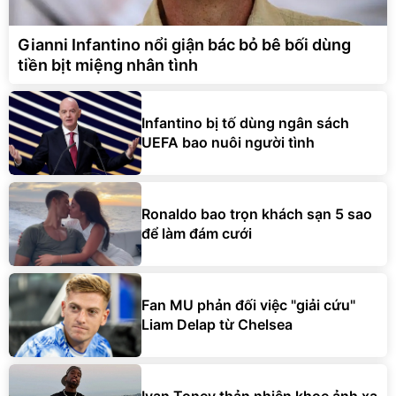
Gianni Infantino nổi giận bác bỏ bê bối dùng
tiền bịt miệng nhân tình
Infantino bị tố dùng ngân sách
UEFA bao nuôi người tình
Ronaldo bao trọn khách sạn 5 sao
để làm đám cưới
Fan MU phản đối việc "giải cứu"
Liam Delap từ Chelsea