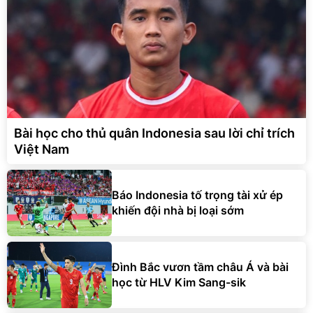
Bài học cho thủ quân Indonesia sau lời chỉ trích
Việt Nam
Báo Indonesia tố trọng tài xử ép
khiến đội nhà bị loại sớm
Đình Bắc vươn tầm châu Á và bài
học từ HLV Kim Sang-sik