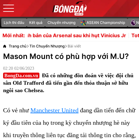
Lịch thi đấu
Kết quả
Chuyển nhượng
ASEAN Championship
N
của Arsenal sau khi hụt Vinicius Jr
Tottenham được khuy
Mới nhất:
Trang chủ
Tin Chuyển Nhượng
Bài viết
Mason Mount có phù hợp với M.U?
02:20 02/06/2023
Đã có những đồn đoán về việc đội chủ
BongDa.com.vn
sân Old Trafford đã tiến gần đến thỏa thuận sở hữu
ngôi sao Chelsea.
Có vẻ như
Manchester United
đang dần tiến đến chữ
ký đầu tiên của họ trong kỳ chuyển nhượng hè này
khi truyền thông liên tục đăng tải thông tin cho rằng,