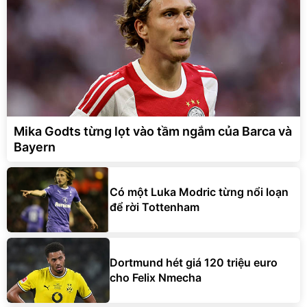
Mika Godts từng lọt vào tầm ngắm của Barca và
Bayern
Có một Luka Modric từng nổi loạn
để rời Tottenham
Dortmund hét giá 120 triệu euro
cho Felix Nmecha