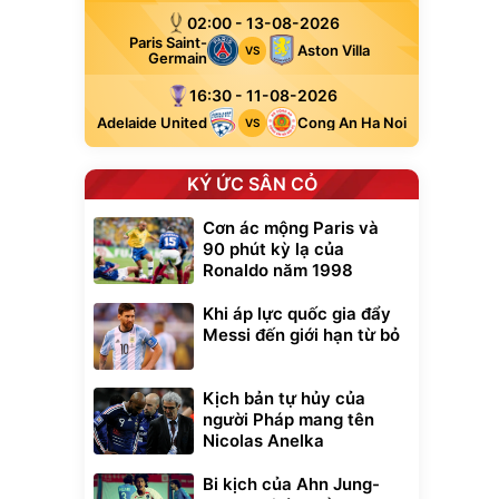
02:00 - 13-08-2026
Paris Saint-
Aston Villa
VS
Germain
16:30 - 11-08-2026
Adelaide United
Cong An Ha Noi
VS
KÝ ỨC SÂN CỎ
Cơn ác mộng Paris và
90 phút kỳ lạ của
Ronaldo năm 1998
Khi áp lực quốc gia đẩy
Messi đến giới hạn từ bỏ
Kịch bản tự hủy của
người Pháp mang tên
Nicolas Anelka
Bi kịch của Ahn Jung-