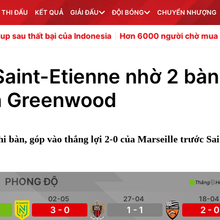
 THI ĐẤU
KẾT QUẢ
GIẢI ĐẤU
ĐỘI BÓNG
CHUYỂN NHƯỢNG
i của Indonesia
Hơn 6000 người chờ mua vé bán kết A
Saint-Etienne nhờ 2 bàn
và Greenwood
 bàn, góp vào thắng lợi 2-0 của Marseille trước Sai
PHONG ĐỘ
Thắng
H
02-05
27-04
18-04
3 - 0
1 - 1
2 - 0