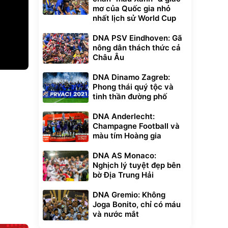
mơ của Quốc gia nhỏ
nhất lịch sử World Cup
DNA PSV Eindhoven: Gã
nông dân thách thức cả
Châu Âu
DNA Dinamo Zagreb:
Unmute
Phong thái quý tộc và
t Bụi Lau
Vali Bamozo
-001 -
Khung Nhôm
tinh thần đường phố
inh
9066 Size
1.000.000
đ
đ
20/24/28 Cao Cấp
000
825.000
đ
đ
DNA Anderlecht:
Champagne Football và
Flash Sale
màu tím Hoàng gia
Lót ghế ôtô, nâng
DNA AS Monaco:
lưng chống nóng
Nghịch lý tuyệt đẹp bên
giúp thoải mái
bờ Địa Trung Hải
trong di chuyển
295.000
đ
Đã bán nhiều
DNA Gremio: Không
Joga Bonito, chỉ có máu
và nước mắt