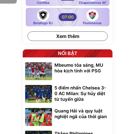
Coritiba
Chapecoense AF
07:00
Botafogo RJ
Fluminense
Xem thêm
NỔI BẬT
Mbeumo tỏa sáng, MU
hòa kịch tính với PSG
5 điểm nhấn Chelsea 3-
0 AC Milan: Sự hủy diệt
từ tuyến giữa
Quang Hải và quy luật
nghiệt ngã của thời gian
Thắng Philippines,