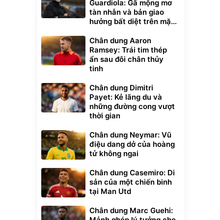
Guardiola: Gã mộng mơ
tàn nhẫn và bản giao
hưởng bất diệt trên mặt
cỏ xanh
Chân dung Aaron
Ramsey: Trái tim thép
ẩn sau đôi chân thủy
tinh
Chân dung Dimitri
Payet: Kẻ lãng du và
những đường cong vượt
thời gian
Chân dung Neymar: Vũ
điệu dang dở của hoàng
tử không ngai
Chân dung Casemiro: Di
sản của một chiến binh
tại Man Utd
Chân dung Marc Guehi:
Mảnh ghép lý tưởng cho