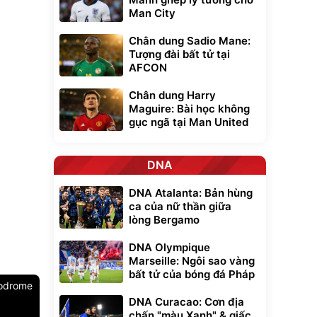
Man City
Chân dung Sadio Mane:
Tượng đài bất tử tại
AFCON
Chân dung Harry
Maguire: Bài học không
gục ngã tại Man United
DNA
DNA Atalanta: Bản hùng
ca của nữ thần giữa
lòng Bergamo
DNA Olympique
Marseille: Ngôi sao vàng
bất tử của bóng đá Pháp
lodrome
DNA Curacao: Cơn địa
chấn "màu Xanh" & giấc