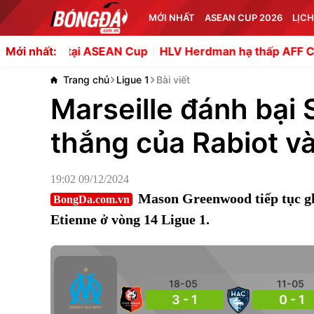
MỚI NHẤT
ASEAN CUP 2026
LỊCH
 tại ASEAN Cup
HLV Herdman hạ thấp AFF Cup sau thất bạ
Mới nhất:
Trang chủ
Ligue 1
Bài viết
Marseille đánh bại 
thắng của Rabiot 
19:02 09/12/2024
Mason Greenwood tiếp tục ghi
BongDa.com.vn
Etienne ở vòng 14 Ligue 1.
18-05
11-05
3 - 1
0 - 1