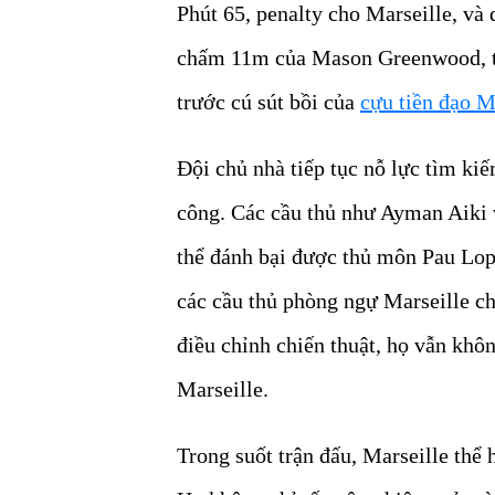
Phút 65, penalty cho Marseille, và 
chấm 11m của Mason Greenwood, th
trước cú sút bồi của
cựu tiền đạo 
Đội chủ nhà tiếp tục nỗ lực tìm ki
công. Các cầu thủ như Ayman Aiki
thể đánh bại được thủ môn Pau Lope
các cầu thủ phòng ngự Marseille ch
điều chỉnh chiến thuật, họ vẫn kh
Marseille.
Trong suốt trận đấu, Marseille thể 