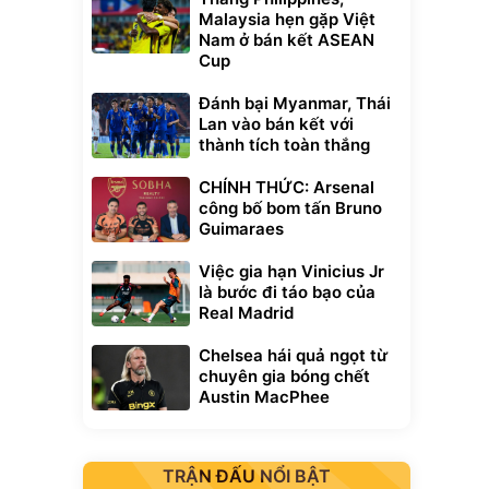
Malaysia hẹn gặp Việt
Nam ở bán kết ASEAN
Cup
Đánh bại Myanmar, Thái
Lan vào bán kết với
thành tích toàn thắng
CHÍNH THỨC: Arsenal
công bố bom tấn Bruno
Guimaraes
Việc gia hạn Vinicius Jr
là bước đi táo bạo của
Real Madrid
Chelsea hái quả ngọt từ
chuyên gia bóng chết
Austin MacPhee
TRẬN ĐẤU NỔI BẬT