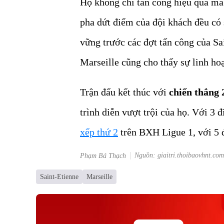
Họ không chỉ tấn công hiệu quả mà
pha dứt điểm của đội khách đều có
vững trước các đợt tấn công của Sa
Marseille cũng cho thấy sự linh hoạ
Trận đấu kết thúc với
chiến thắng 
trình diễn vượt trội của họ. Với 3
xếp thứ 2
trên BXH Ligue 1, với 5 
Nguồn: giaitri.thoibaovhnt.com
Phạm Bá Thạch
Saint-Etienne
Marseille