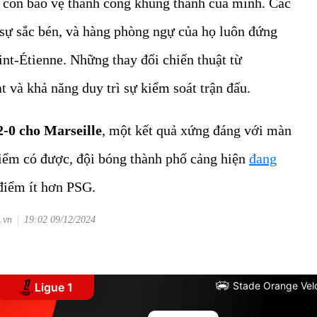
 còn bảo vệ thành công khung thành của mình. Các
 sự sắc bén, và hàng phòng ngự của họ luôn đứng
int-Étienne. Những thay đổi chiến thuật từ
t và khả năng duy trì sự kiểm soát trận đấu.
2-0 cho Marseille
, một kết quả xứng đáng với màn
 điểm có được, đội bóng thành phố cảng hiện
đang
điểm ít hơn PSG.
.vn
19:02 09/12/2024
Stade Orange Ve
Ligue 1