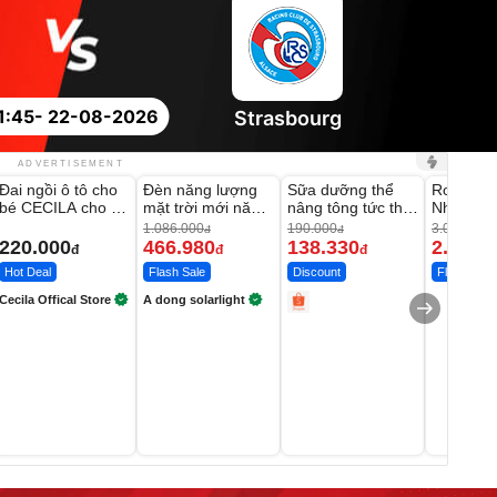
1:45
- 22-08-2026
Strasbourg
Unmute
Unmute
Unmute
Unmute
ADVERTISEMENT
Đai ngồi ô tô cho
Đèn năng lượng
Sữa dưỡng thể
Robot Hú
-56%
-27%
bé CECILA cho bé
mặt trời mới năm
nâng tông tức thì
Nhà - D2
1-9 tuổi
2026 có 120 viên
Vaseline Body
Thông M
1.086.000
190.000
3.000.000
đ
đ
LED lớn
220.000
466.980
138.330
2.200.
đ
đ
đ
Hot Deal
Flash Sale
Discount
Flash Sale
Cecila Offical Store
A dong solarlight