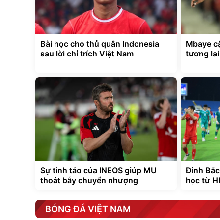
Bài học cho thủ quân Indonesia
Mbaye cậ
sau lời chỉ trích Việt Nam
tương la
Sự tỉnh táo của INEOS giúp MU
Đình Bắc
thoát bẫy chuyển nhượng
học từ H
BÓNG ĐÁ VIỆT NAM