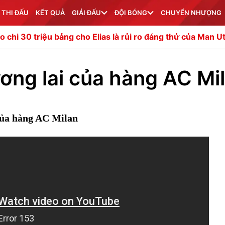
 THI ĐẤU
KẾT QUẢ
GIẢI ĐẤU
ĐỘI BÓNG
CHUYỂN NHƯỢNG
cho Elias là rủi ro đáng thử của Man Utd
Thành Long là "
ương lai của hàng AC Mi
 của hàng AC Milan