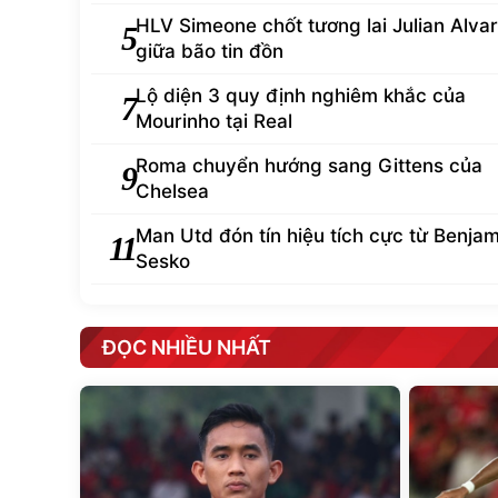
HLV Simeone chốt tương lai Julian Alva
5
giữa bão tin đồn
Lộ diện 3 quy định nghiêm khắc của
7
Mourinho tại Real
Roma chuyển hướng sang Gittens của
9
Chelsea
Man Utd đón tín hiệu tích cực từ Benjam
11
Sesko
ĐỌC NHIỀU NHẤT