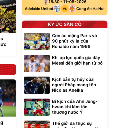
16:30 - 11-08-2026
Adelaide United
Cong An Ha Noi
VS
KÝ ỨC SÂN CỎ
Cơn ác mộng Paris và
as
90 phút kỳ lạ của
lực
Ronaldo năm 1998
Khi áp lực quốc gia đẩy
Messi đến giới hạn từ bỏ
Kịch bản tự hủy của
người Pháp mang tên
Nicolas Anelka
Bi kịch của Ahn Jung-
hwan khi làm tổn
thương nước Ý
ng
Thế giới đã thực sự