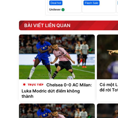
Deal hot
Flash Sale
Unilever
BÀI VIẾT LIÊN QUAN
Có một L
Chelsea 0-0 AC Milan:
để rời T
Luka Modric dứt điểm không
thành