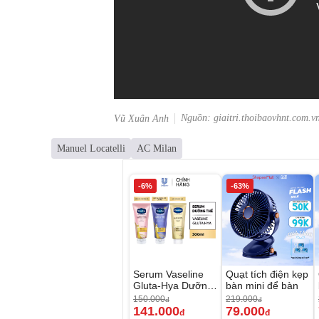
Nguồn: giaitri.thoibaovhnt.com.v
Vũ Xuân Anh
Manuel Locatelli
AC Milan
-6%
-63%
Serum Vaseline
Quạt tích điện kẹp
Gluta-Hya Dưỡng
bàn mini để bàn
Da Sáng Mịn Sau
150.000
219.000
đ
đ
7 Ngày
141.000
79.000
đ
đ