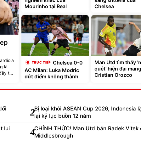
nghiêm khắc của
sang Gittens của
Mourinho tại Real
Chelsea
Pep
ardiola
Man Utd tìm thấy '
Chelsea 0-0
g là
quét' hiện đại mang
AC Milan: Luka Modric
đầy tự
Cristian Orozco
dứt điểm không thành
đối
Bị loại khỏi ASEAN Cup 2026, Indonesia l
2
lại kỷ lục buồn 12 năm
 lui
CHÍNH THỨC! Man Utd bán Radek Vitek 
4
Middlesbrough