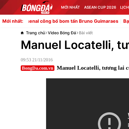
MỚI NHẤT
ASEAN CUP 2026
LỊCH
ông bố bom tấn Bruno Guimaraes
Bạo chi 30 triệu bảng 
Mới nhất:
Trang chủ
Video Bóng Đá
Bài viết
Manuel Locatelli, t
09:53 21/11/2016
Manuel Locatelli, tương lai
BongDa.com.vn