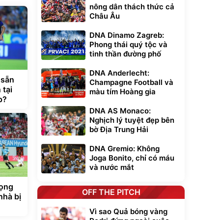
nông dân thách thức cả
Châu Âu
DNA Dinamo Zagreb:
Phong thái quý tộc và
tinh thần đường phố
DNA Anderlecht:
 sẵn
Champagne Football và
 tại
màu tím Hoàng gia
p?
DNA AS Monaco:
Nghịch lý tuyệt đẹp bên
bờ Địa Trung Hải
DNA Gremio: Không
Joga Bonito, chỉ có máu
và nước mắt
rọng
OFF THE PITCH
nhà bị
Vì sao Quả bóng vàng