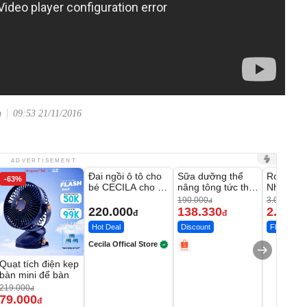
n
09:53 21/11/2016
Unmute
Unmute
Unmute
ADVERTISEMENT
Đai ngồi ô tô cho
Sữa dưỡng thể
Robot Hú
-63%
-27%
bé CECILA cho bé
nâng tông tức thì
Nhà - D2
1-9 tuổi
Vaseline Body
Thông M
190.000
3.000.000
đ
220.000
138.330
2.200.
đ
đ
Hot Deal
Discount
Flash Sale
Cecila Offical Store
Quạt tích điện kẹp
bàn mini để bàn
219.000
đ
79.000
đ