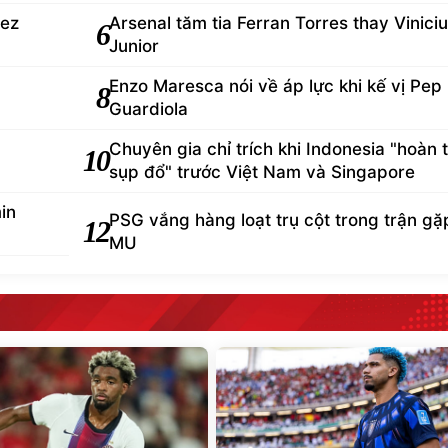
rez
Arsenal tăm tia Ferran Torres thay Vinici
6
Junior
Enzo Maresca nói về áp lực khi kế vị Pep
8
Guardiola
Chuyên gia chỉ trích khi Indonesia "hoàn 
10
sụp đổ" trước Việt Nam và Singapore
in
PSG vắng hàng loạt trụ cột trong trận gặ
12
MU