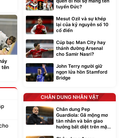
quên đi nỗi sợ mang tên
tuyển Đức?
Mesut Ozil và sự khép
lại của kỷ nguyên số 10
cổ điển
Cúp bạc Man City hay
thánh đường Arsenal
cho Samir Nasri?
máy
John Terry người giữ
 tên
ngọn lửa hồn Stamford
Bridge
CHÂN DUNG NHÂN VẬT
ặp
Chân dung Pep
Guardiola: Gã mộng mơ
tàn nhẫn và bản giao
cho
hưởng bất diệt trên mặt
cỏ xanh