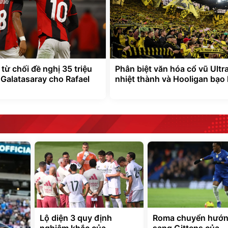
từ chối đề nghị 35 triệu
Phân biệt văn hóa cổ vũ Ultr
 Galatasaray cho Rafael
nhiệt thành và Hooligan bạo 
Lộ diện 3 quy định
Roma chuyển hướ