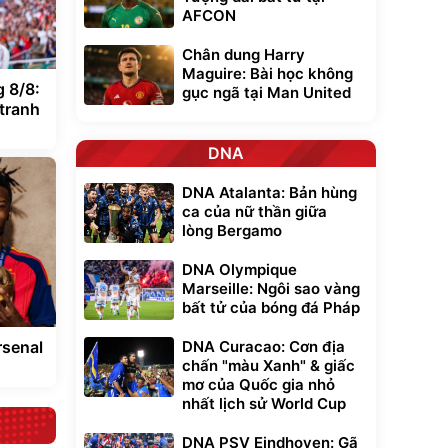
AFCON
Chân dung Harry
Maguire: Bài học không
 8/8:
gục ngã tại Man United
 tranh
DNA
DNA Atalanta: Bản hùng
ca của nữ thần giữa
lòng Bergamo
DNA Olympique
Marseille: Ngôi sao vàng
bất tử của bóng đá Pháp
rsenal
DNA Curacao: Cơn địa
chấn "màu Xanh" & giấc
mơ của Quốc gia nhỏ
nhất lịch sử World Cup
DNA PSV Eindhoven: Gã