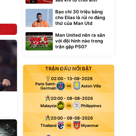
Đã bán nhiều
Bạo chi 30 triệu bảng
cho Elias là rủi ro đáng
thử của Man Utd
Man United nên ra sân
với đội hình nào trong
trận gặp PSG?
TRẬN ĐẤU NỔI BẬT
02:00 - 13-08-2026
Paris Saint-
Aston Villa
VS
Germain
20:00 - 08-08-2026
Malaysia
Philippines
VS
20:00 - 08-08-2026
Thailand
Myanmar
VS