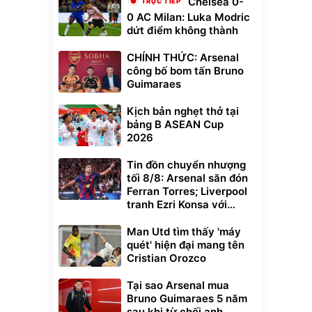
Chelsea 0-
0 AC Milan: Luka Modric
dứt điểm không thành
CHÍNH THỨC: Arsenal
công bố bom tấn Bruno
Guimaraes
Kịch bản nghẹt thở tại
bảng B ASEAN Cup
2026
Tin đồn chuyển nhượng
Unmute
tối 8/8: Arsenal săn đón
t Bụi Lau
Vali Bamozo
-001 -
Khung Nhôm
Ferran Torres; Liverpool
inh
9066 Size
tranh Ezri Konsa với
1.000.000
đ
đ
20/24/28 Cao Cấp
000
825.000
Pháo thủ
đ
đ
Man Utd tìm thấy 'máy
Flash Sale
quét' hiện đại mang tên
Cristian Orozco
Lót ghế ôtô, nâng
lưng chống nóng
Tại sao Arsenal mua
giúp thoải mái
Bruno Guimaraes 5 năm
trong di chuyển
295.000
đ
sau khi từ chối anh