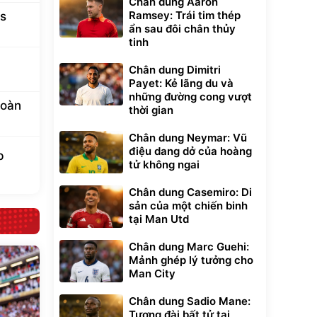
Chân dung Aaron
Ramsey: Trái tim thép
us
ẩn sau đôi chân thủy
tinh
Chân dung Dimitri
Payet: Kẻ lãng du và
những đường cong vượt
toàn
thời gian
Chân dung Neymar: Vũ
điệu dang dở của hoàng
p
tử không ngai
Chân dung Casemiro: Di
sản của một chiến binh
tại Man Utd
Chân dung Marc Guehi:
Mảnh ghép lý tưởng cho
Man City
Chân dung Sadio Mane:
Tượng đài bất tử tại