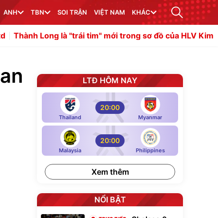
ANH
TBN
SOI TRẬN
VIỆT NAM
KHÁC
trái tim" mới trong sơ đồ của HLV Kim Sang-sik
HLV Simeo
lan
LTĐ HÔM NAY
20:00
Thailand
Myanmar
20:00
Malaysia
Philippines
Xem thêm
NỔI BẬT