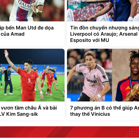
p bến Man Utd đe dọa
Tin đồn chuyển nhượng sáng
i của Amad
Liverpool có Araujo; Arsenal
Esposito với MU
 vươn tầm châu Á và bài
7 phương án B có thể giúp A
LV Kim Sang-sik
thay thế Vinicius