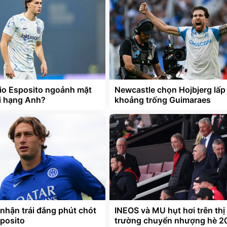
Pio Esposito ngoảnh mặt
Newcastle chọn Hojbjerg lấp
i hạng Anh?
khoảng trống Guimaraes
nhận trái đắng phút chót
INEOS và MU hụt hơi trên thị
sposito
trường chuyển nhượng hè 2