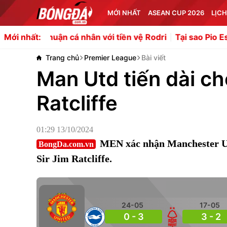
MỚI NHẤT
ASEAN CUP 2026
LỊCH
uận cá nhân với tiền vệ Rodri
Tại sao Pio Esposito ngoả
Mới nhất:
Trang chủ
Premier League
Bài viết
Man Utd tiến dài ch
Ratcliffe
01:29 13/10/2024
MEN xác nhận Manchester Uni
BongDa.com.vn
Sir Jim Ratcliffe.
24-05
17-05
0 - 3
3 - 2