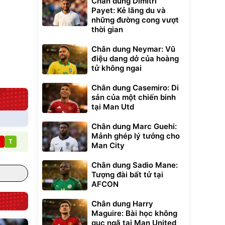
Chân dung Dimitri
Payet: Kẻ lãng du và
những đường cong vượt
Lót ghế ôtô, nâng
thời gian
lưng chống nóng
giúp thoải mái
Chân dung Neymar: Vũ
trong di chuyển
295.000
đ
điệu dang dở của hoàng
Đã bán nhiều
tử không ngai
Chân dung Casemiro: Di
sản của một chiến binh
tại Man Utd
Chân dung Marc Guehi:
Mảnh ghép lý tưởng cho
B
T
Man City
Chân dung Sadio Mane:
Tượng đài bất tử tại
AFCON
Chân dung Harry
Maguire: Bài học không
gục ngã tại Man United