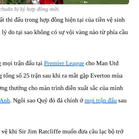
huẩn bị ký hợp đồng mới.
t thi đấu trong hợp đồng hiện tại của tiền vệ sinh
lý do tại sao không có sự vội vàng nào từ phía cầu
 mọi trận đấu tại
Premier League
cho Man Utd
g tổng số 25 trận sau khi ra mắt gặp Everton mùa
ởng thưởng cho màn trình diễn xuất sắc của mình
 Anh
. Ngôi sao Quỷ đỏ đá chính ở
mọi trận đấu
sau
 vệ khi Sir Jim Ratcliffe muốn đưa câu lạc bộ trở