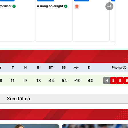
Medicar
A dong solarlight
r
T
H
B
BT
BB
+/-
Đ
Phong độ
8
11
9
18
44
54
-10
42
H
B
B
Xem tất cả