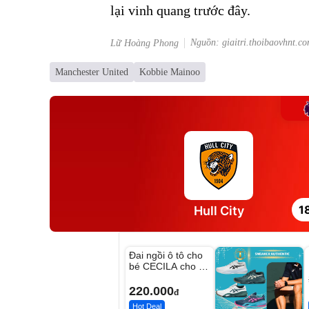
lại vinh quang trước đây.
Nguồn: giaitri.thoibaovhnt.c
Lữ Hoàng Phong
Manchester United
Kobbie Mainoo
1
Hull City
Unmute
Đai ngồi ô tô cho
bé CECILA cho bé
1-9 tuổi
220.000
đ
Hot Deal