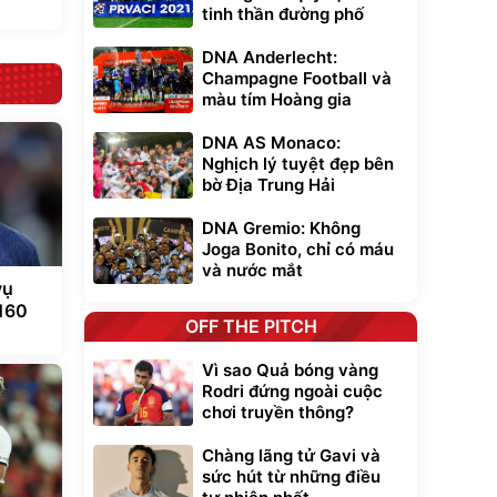
tinh thần đường phố
DNA Anderlecht:
Champagne Football và
màu tím Hoàng gia
DNA AS Monaco:
Nghịch lý tuyệt đẹp bên
bờ Địa Trung Hải
DNA Gremio: Không
Joga Bonito, chỉ có máu
và nước mắt
vụ
 160
OFF THE PITCH
Vì sao Quả bóng vàng
Rodri đứng ngoài cuộc
chơi truyền thông?
Chàng lãng tử Gavi và
sức hút từ những điều