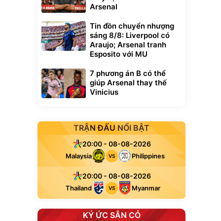
Arsenal
Tin đồn chuyển nhượng
sáng 8/8: Liverpool có
Araujo; Arsenal tranh
Esposito với MU
7 phương án B có thể
giúp Arsenal thay thế
Vinicius
TRẬN ĐẤU NỔI BẬT
20:00 - 08-08-2026
Malaysia
Philippines
VS
20:00 - 08-08-2026
Thailand
Myanmar
VS
KÝ ỨC SÂN CỎ