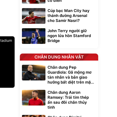
cổ điển
Cúp bạc Man City hay
thánh đường Arsenal
cho Samir Nasri?
John Terry người giữ
ngọn lửa hồn Stamford
Bridge
tadium
CHÂN DUNG NHÂN VẬT
Chân dung Pep
Guardiola: Gã mộng mơ
tàn nhẫn và bản giao
hưởng bất diệt trên mặt
cỏ xanh
Unmute
Chân dung Aaron
t Bụi Lau
Vali Bamozo
Ramsey: Trái tim thép
-001 -
Khung Nhôm
ẩn sau đôi chân thủy
inh
9066 Size
1.000.000
đ
đ
tinh
20/24/28 Cao Cấp
000
825.000
đ
đ
Flash Sale