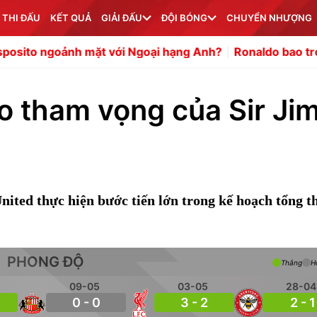
 THI ĐẤU
KẾT QUẢ
GIẢI ĐẤU
ĐỘI BÓNG
CHUYỂN NHƯỢNG
nh mặt với Ngoại hạng Anh?
Ronaldo bao trọn khách sạn
o tham vọng của Sir Ji
ted thực hiện bước tiến lớn trong kế hoạch tổng t
PHONG ĐỘ
Thắng
H
09-05
03-05
28-04
0 - 0
3 - 2
2 - 1