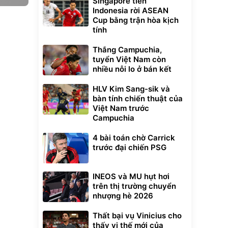
Singapore tiễn
Indonesia rời ASEAN
Cup bằng trận hòa kịch
tính
Thắng Campuchia,
tuyển Việt Nam còn
nhiều nỗi lo ở bán kết
HLV Kim Sang-sik và
bàn tính chiến thuật của
Việt Nam trước
Campuchia
4 bài toán chờ Carrick
trước đại chiến PSG
INEOS và MU hụt hơi
trên thị trường chuyển
nhượng hè 2026
Thất bại vụ Vinicius cho
thấy vị thế mới của