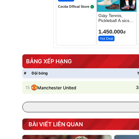
Cecila Offical Store
Giày Tennis,
Pickleball A.sics
Resolution X Đủ
Các Phối Màu
1.450.000
đ
Hot Deal
BẢNG XẾP HẠNG
#
Đội bóng
T
3
15
Manchester United
BÀI VIẾT LIÊN QUAN