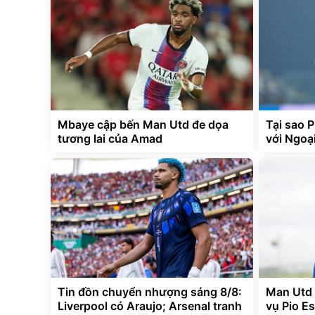
Mbaye cập bến Man Utd đe dọa
Tại sao 
tương lai của Amad
với Ngoạ
Tin đồn chuyển nhượng sáng 8/8:
Man Utd 
Liverpool có Araujo; Arsenal tranh
vụ Pio E