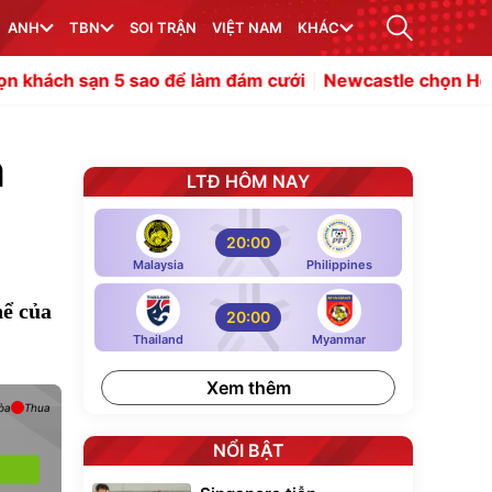
ANH
TBN
SOI TRẬN
VIỆT NAM
KHÁC
 5 sao để làm đám cưới
Newcastle chọn Hojbjerg lấp kh
m
LTĐ HÔM NAY
20:00
Malaysia
Philippines
hể của
20:00
Thailand
Myanmar
Xem thêm
òa
Thua
NỔI BẬT