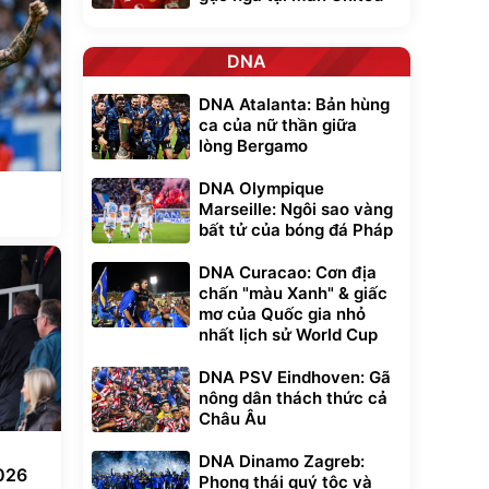
DNA
DNA Atalanta: Bản hùng
ca của nữ thần giữa
lòng Bergamo
DNA Olympique
Marseille: Ngôi sao vàng
bất tử của bóng đá Pháp
DNA Curacao: Cơn địa
chấn "màu Xanh" & giấc
mơ của Quốc gia nhỏ
nhất lịch sử World Cup
DNA PSV Eindhoven: Gã
nông dân thách thức cả
Châu Âu
DNA Dinamo Zagreb:
026
Phong thái quý tộc và