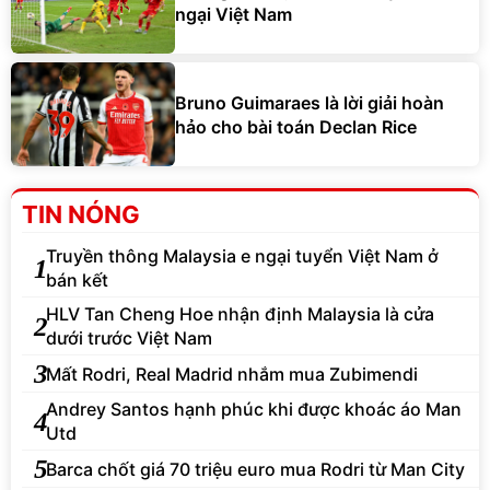
ngại Việt Nam
Bruno Guimaraes là lời giải hoàn
hảo cho bài toán Declan Rice
TIN NÓNG
Truyền thông Malaysia e ngại tuyển Việt Nam ở
1
bán kết
HLV Tan Cheng Hoe nhận định Malaysia là cửa
2
dưới trước Việt Nam
3
Mất Rodri, Real Madrid nhắm mua Zubimendi
Andrey Santos hạnh phúc khi được khoác áo Man
4
Utd
5
Barca chốt giá 70 triệu euro mua Rodri từ Man City