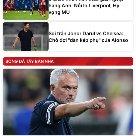
hạng Anh: Nỗi lo Liverpool; Hy
vọng MU
Soi trận Johor Darul vs Chelsea:
Chờ đợi "dàn kép phụ" của Alonso
BÓNG ĐÁ TÂY BAN NHA