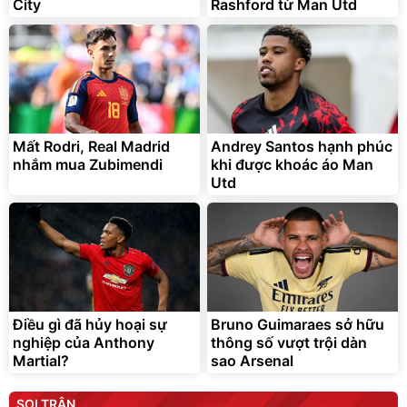
City
Rashford từ Man Utd
Mất Rodri, Real Madrid
Andrey Santos hạnh phúc
nhắm mua Zubimendi
khi được khoác áo Man
Utd
Điều gì đã hủy hoại sự
Bruno Guimaraes sở hữu
nghiệp của Anthony
thông số vượt trội dàn
Martial?
sao Arsenal
SOI TRẬN