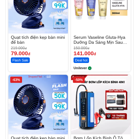
Quạt tích điện kẹp bàn mini
Serum Vaseline Gluta-Hya
để bàn
Dưỡng Da Sáng Mịn Sau 7
Ngày
219.000
150.000
đ
đ
79.000
141.000
đ
đ
Flash Sale
Deal hot
Unilever
-63%
-50%
Quạt tích điện kẹp bàn mini
Bơm Lốp Kích Bình Ô Tô