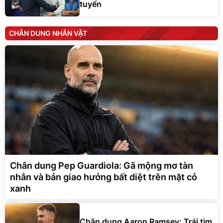
tuyển
CHÂN DUNG NHÂN VẬT
Chân dung Pep Guardiola: Gã mộng mơ tàn
nhẫn và bản giao hưởng bất diệt trên mặt cỏ
xanh
Chân dung Aaron Ramsey: Trái tim