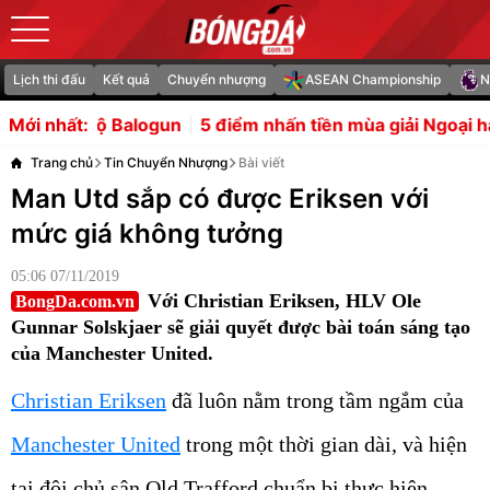
Lịch thi đấu
Kết quả
Chuyển nhượng
ASEAN Championship
N
gun
5 điểm nhấn tiền mùa giải Ngoại hạng Anh: Nỗi lo L
Mới nhất:
Trang chủ
Tin Chuyển Nhượng
Bài viết
Man Utd sắp có được Eriksen với
mức giá không tưởng
05:06 07/11/2019
Với Christian Eriksen, HLV Ole
BongDa.com.vn
Gunnar Solskjaer sẽ giải quyết được bài toán sáng tạo
của Manchester United.
Christian Eriksen
đã luôn nằm trong tầm ngắm của
Manchester United
trong một thời gian dài, và hiện
tại đội chủ sân Old Trafford chuẩn bị thực hiện