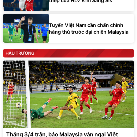
thép của HLV Kim Sang Sik
Tuyển Việt Nam cần chấn chỉnh
hàng thủ trước đại chiến Malaysia
HẬU TRƯỜNG
Thắng 3/4 trận, báo Malaysia vẫn ngại Việt