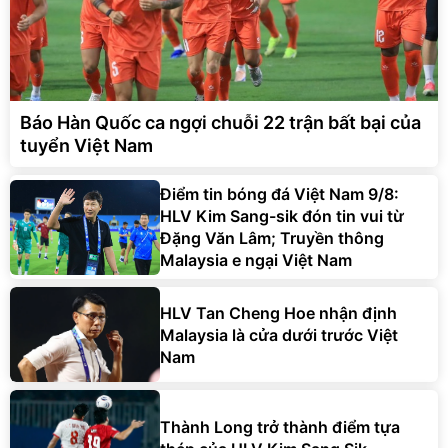
Báo Hàn Quốc ca ngợi chuỗi 22 trận bất bại của
tuyển Việt Nam
Điểm tin bóng đá Việt Nam 9/8:
HLV Kim Sang-sik đón tin vui từ
Đặng Văn Lâm; Truyền thông
Malaysia e ngại Việt Nam
HLV Tan Cheng Hoe nhận định
Malaysia là cửa dưới trước Việt
Nam
Thành Long trở thành điểm tựa