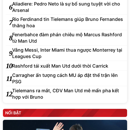
Aliadiere: Pedro Neto là sự bổ sung tuyệt vời cho
6
Arsenal
Rio Ferdinand tin Tielemans giúp Bruno Fernandes
7
thăng hoa
Fenerbahce đàm phán chiêu mộ Marcus Rashford
8
từ Man Utd
Vắng Messi, Inter Miami thua ngược Monterrey tại
9
Leagues Cup
10
Rashford tái xuất Man Utd dưới thời Carrick
Carragher ấn tượng cách MU áp đặt thế trận lên
11
PSG
Tielemans ra mắt, CĐV Man Utd mê mẩn pha kết
12
hợp với Bruno
NỔI BẬT