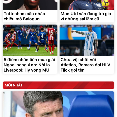
tráng nhôm 03 lớp
Force C14 gấp gọn bỏ cốp
tiện lợi
392.000
9.900.000
đ
đ
325.000
7.092.000
Tottenham cân nhắc
đ
Man Utd vẫn đang trả giá
đ
chiêu mộ Balogun
vì những sai lầm cũ
Đã bán nhiều
Đang xem nhiều
G-FORCE VIETNA
5 điểm nhấn tiền mùa giải
Chưa vội chốt với
Ngoại hạng Anh: Nỗi lo
Atletico, Romero đợi HLV
Liverpool; Hy vọng MU
Flick gọi tên
MỚI NHẤT