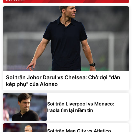
Soi trận Johor Darul vs Chelsea: Chờ đợi "dàn
kép phụ" của Alonso
Soi trận Liverpool vs Monaco:
Iraola tìm lại niềm tin
Soi trận Man City vs Atletico