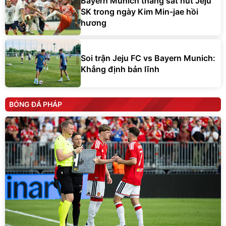
Bayern Munich thắng sát nút Jeju
SK trong ngày Kim Min-jae hồi
hương
Soi trận Jeju FC vs Bayern Munich:
Khẳng định bản lĩnh
BÓNG ĐÁ PHÁP