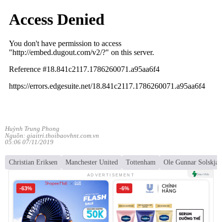
Huỳnh Trung Phong
Nguồn: giaitri.thoibaovhnt.com.vn
05:06 07/11/2019
Christian Eriksen
Manchester United
Tottenham
Ole Gunnar Solskjae
ADVERTISEMENT
-63%
-6%