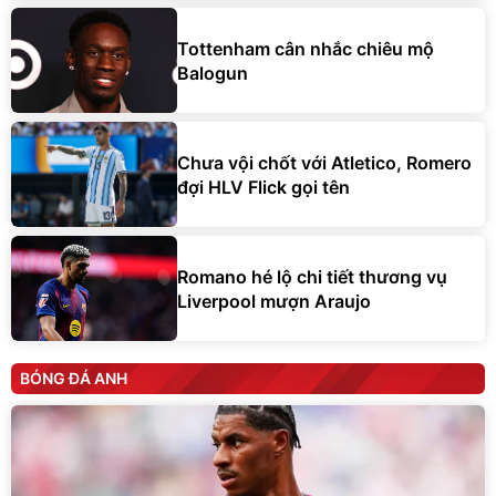
Tottenham cân nhắc chiêu mộ
Balogun
Chưa vội chốt với Atletico, Romero
đợi HLV Flick gọi tên
Romano hé lộ chi tiết thương vụ
Liverpool mượn Araujo
BÓNG ĐÁ ANH