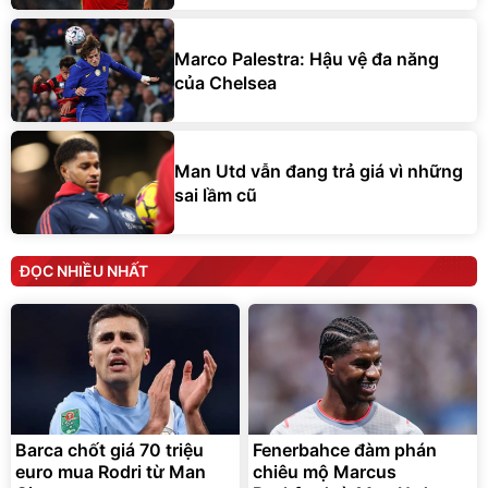
Marco Palestra: Hậu vệ đa năng
của Chelsea
Man Utd vẫn đang trả giá vì những
sai lầm cũ
ĐỌC NHIỀU NHẤT
Barca chốt giá 70 triệu
Fenerbahce đàm phán
euro mua Rodri từ Man
chiêu mộ Marcus