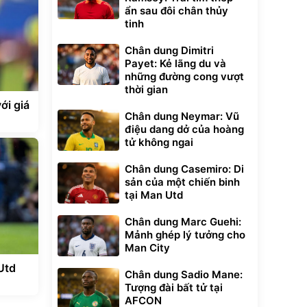
ẩn sau đôi chân thủy
tinh
Chân dung Dimitri
Payet: Kẻ lãng du và
những đường cong vượt
thời gian
ới giá
Chân dung Neymar: Vũ
điệu dang dở của hoàng
tử không ngai
Chân dung Casemiro: Di
sản của một chiến binh
tại Man Utd
Chân dung Marc Guehi:
Mảnh ghép lý tưởng cho
Man City
Utd
Chân dung Sadio Mane:
Tượng đài bất tử tại
AFCON