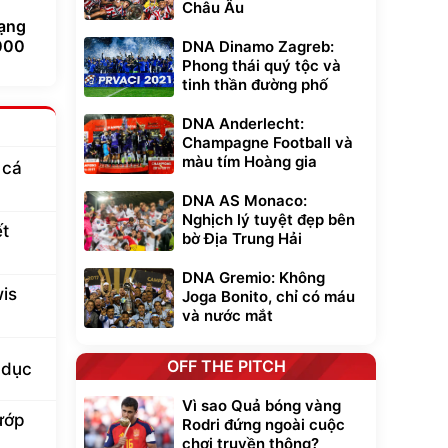
Châu Âu
hạng
000
DNA Dinamo Zagreb:
Phong thái quý tộc và
tinh thần đường phố
DNA Anderlecht:
Champagne Football và
màu tím Hoàng gia
 cá
DNA AS Monaco:
Nghịch lý tuyệt đẹp bên
ết
bờ Địa Trung Hải
DNA Gremio: Không
is
Joga Bonito, chỉ có máu
và nước mắt
OFF THE PITCH
 dục
Vì sao Quả bóng vàng
cướp
Rodri đứng ngoài cuộc
chơi truyền thông?