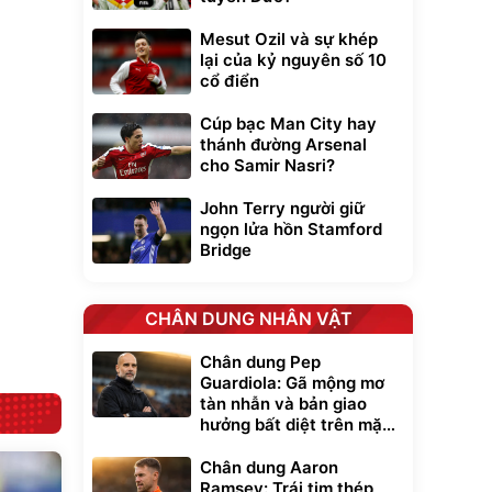
Mesut Ozil và sự khép
lại của kỷ nguyên số 10
Unmute
cổ điển
Ghế Camping Ngả
Lưng Tmountain
Cúp bạc Man City hay
Gấp Gọn
199.000
đ
thánh đường Arsenal
101.000
đ
cho Samir Nasri?
Giá tốt
Camping
John Terry người giữ
Store99
ngọn lửa hồn Stamford
c Ensure
Vòi xịt tăng áp
Bridge
thùng 24
dành cho rửa xe,
tưới cây
161.000
đ
000
70.000
đ
đ
CHÂN DUNG NHÂN VẬT
h hãng
Bán chạy
Chân dung Pep
Guardiola: Gã mộng mơ
tàn nhẫn và bản giao
hưởng bất diệt trên mặt
cỏ xanh
Chân dung Aaron
Ramsey: Trái tim thép