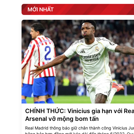
MỚI NHẤT
CHÍNH THỨC: Vinicius gia hạn với Rea
Arsenal vỡ mộng bom tấn
Real Madrid thông báo giữ chân thành công Vinicius Ju
bằng bản hợp đồng mới kéo dài đến tháng 6/2032. Quy