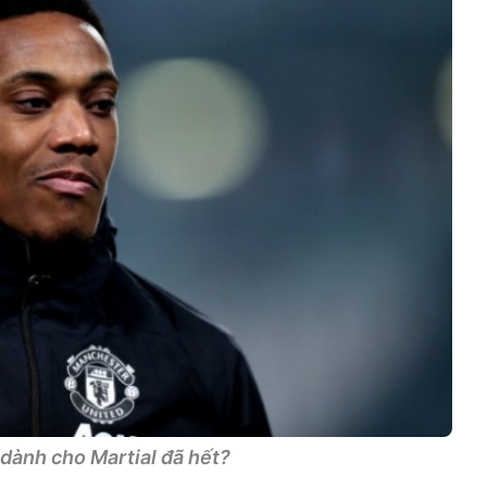
 dành cho Martial đã hết?