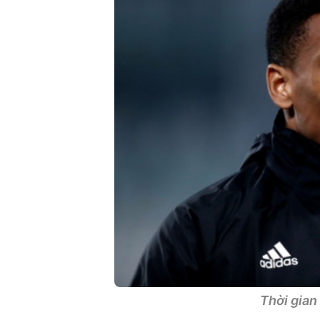
Thời gian