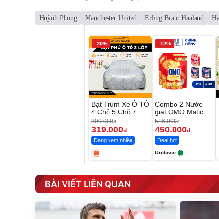
Huỳnh Phong
Manchester United
Erling Braut Haaland
Ha
-20%
-12%
Bạt Trùm Xe Ô TÔ
Combo 2 Nước
4 Chỗ 5 Chỗ 7
giặt OMO Matic
Chỗ, Bán Tải
Hương Nước Hoa
399.000
516.000
đ
đ
Comfort 4.1KG
319.000
450.000
đ
đ
Đang xem nhiều
Deal hot
Unilever
BÀI VIẾT LIÊN QUAN