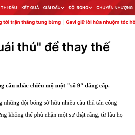
 THI ĐẤU
KẾT QUẢ
GIẢI ĐẤU
ĐỘI BÓNG
CHUYỂN NHƯỢNG
tưng bừng
Gavi giữ lời hứa nhuộm tóc hồng rực rỡ sau W
ái thú" để thay thế
ng cân nhắc chiêu mộ một "số 9" đẳng cấp.
g những đội bóng sở hữu nhiều cầu thủ tấn công
ưng không thể phủ nhận một sự thật rằng, từ lâu họ