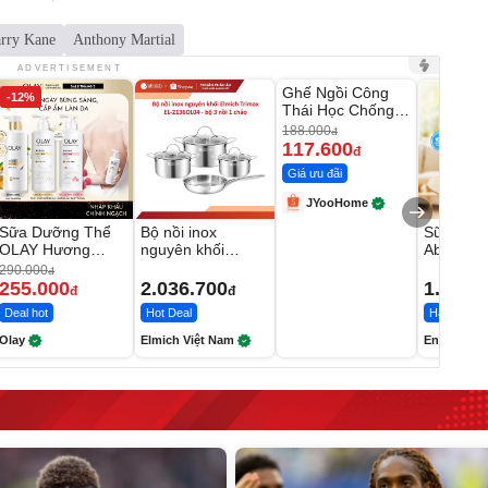
rry Kane
Anthony Martial
Unmute
ADVERTISEMENT
Ghế Ngồi Công
-12%
-37%
Thái Học Chống
Mỏi Lưng
188.000
đ
117.600
đ
Giá ưu đãi
JYooHome
Sữa Dưỡng Thể
Bộ nồi inox
Sữa nướ
OLAY Hương
nguyên khối
Abbott, 
Nước Hoa Dưỡng
Elmich Trimax EL-
chai
290.000
đ
Ẩm Chuyên Sâu
2136OL04
255.000
2.036.700
1.250.
đ
đ
Deal hot
Hot Deal
Hàng chín
Olay
Elmich Việt Nam
Ensure