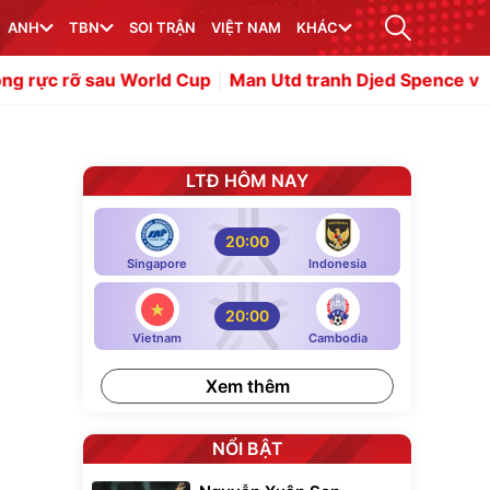
ANH
TBN
SOI TRẬN
VIỆT NAM
KHÁC
orld Cup
Man Utd tranh Djed Spence với giá 35 triệu bản
LTĐ HÔM NAY
20:00
Singapore
Indonesia
20:00
Vietnam
Cambodia
Xem thêm
NỔI BẬT