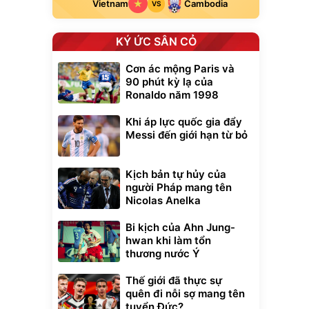
Vietnam
Cambodia
VS
KÝ ỨC SÂN CỎ
Cơn ác mộng Paris và
90 phút kỳ lạ của
Ronaldo năm 1998
Khi áp lực quốc gia đẩy
Messi đến giới hạn từ bỏ
Kịch bản tự hủy của
người Pháp mang tên
Nicolas Anelka
Bi kịch của Ahn Jung-
hwan khi làm tổn
thương nước Ý
Thế giới đã thực sự
quên đi nỗi sợ mang tên
tuyển Đức?