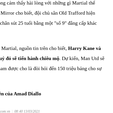
ng cảm thấy hài lòng với những gì Martial thể
Mirror cho biết, đội chủ sân Old Trafford hiện
chân sút 25 tuổi bằng một "số 9" đẳng cấp khác
Martial, nguồn tin trên cho biết,
Harry Kane và
uỷ đỏ sẽ tiến hành chiêu mộ
. Dự kiến, Man Utd sẽ
am được cho là đòi hỏi đến 150 triệu bảng cho sự
iên của Amad Diallo
.com.vn
08:40 13/03/2021