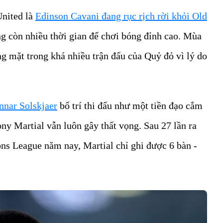
United là
Edinson Cavani đang rục rịch rời khỏi Old
ng còn nhiều thời gian để chơi bóng đỉnh cao. Mùa
g mặt trong khá nhiều trận đấu của Quỷ đỏ vì lý do
nnar Solskjaer
bố trí thi đấu như một tiền đạo cắm
ony Martial vẫn luôn gây thất vọng. Sau 27 lần ra
ns League năm nay, Martial chỉ ghi được 6 bàn -