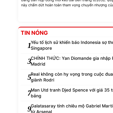
này chấm dứt hoàn toàn tham vọng chuyển nhượng củ
Arsenal.
TIN NÓNG
Yếu tố lịch sử khiến báo Indonesia sợ th
1
Singapore
CHÍNH THỨC: Yan Diomande gia nhập 
3
Madrid
Real không còn hy vọng trong cuộc đua
5
giành Rodri
Man Utd tranh Djed Spence với giá 35 t
7
bảng
Galatasaray tính chiêu mộ Gabriel Martin
9
từ Arsenal