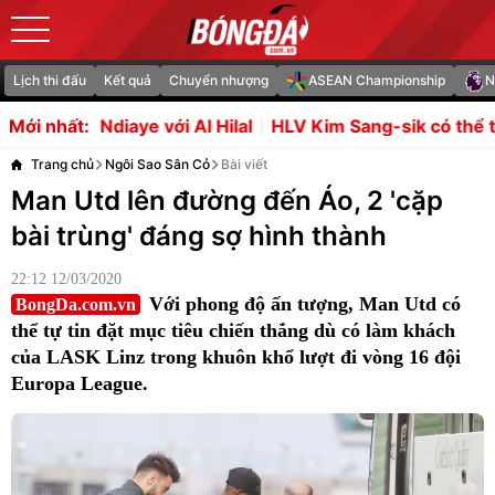
Lịch thi đấu
Kết quả
Chuyển nhượng
ASEAN Championship
N
 Hilal
HLV Kim Sang-sik có thể tính kế vẹn cả đôi đườn
Mới nhất:
Trang chủ
Ngôi Sao Sân Cỏ
Bài viết
Man Utd lên đường đến Áo, 2 'cặp
bài trùng' đáng sợ hình thành
22:12 12/03/2020
Với phong độ ấn tượng, Man Utd có
BongDa.com.vn
thể tự tin đặt mục tiêu chiến thắng dù có làm khách
của LASK Linz trong khuôn khổ lượt đi vòng 16 đội
Europa League.