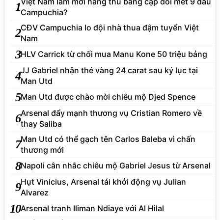
Việt Nam làm mới hàng thủ bằng cặp đôi mét 9 đấu
1
Campuchia?
CĐV Campuchia lo đội nhà thua đậm tuyển Việt
2
Nam
3
HLV Carrick từ chối mua Manu Kone 50 triệu bảng
JJ Gabriel nhận thẻ vàng 24 carat sau kỷ lục tại
4
Man Utd
5
Man Utd được chào mời chiêu mộ Djed Spence
Arsenal đẩy mạnh thương vụ Cristian Romero về
6
thay Saliba
Man Utd có thể gạch tên Carlos Baleba vì chấn
7
thương mới
8
Napoli cân nhắc chiêu mộ Gabriel Jesus từ Arsenal
Hụt Vinicius, Arsenal tái khởi động vụ Julian
9
Alvarez
10
Arsenal tranh Iliman Ndiaye với Al Hilal