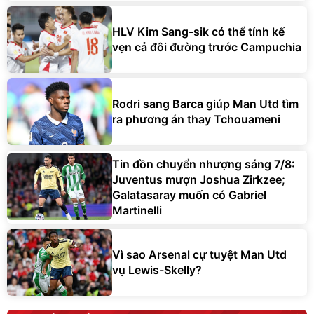
HLV Kim Sang-sik có thể tính kế
vẹn cả đôi đường trước Campuchia
Rodri sang Barca giúp Man Utd tìm
ra phương án thay Tchouameni
Tin đồn chuyển nhượng sáng 7/8:
Juventus mượn Joshua Zirkzee;
Galatasaray muốn có Gabriel
Martinelli
Vì sao Arsenal cự tuyệt Man Utd
vụ Lewis-Skelly?