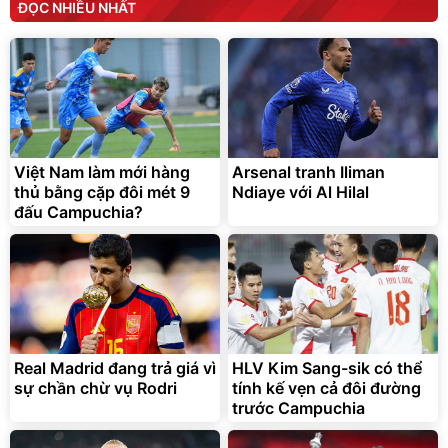
ĐỌC NHIỀU NHẤT
Việt Nam làm mới hàng
Arsenal tranh Iliman
thủ bằng cặp đôi mét 9
Ndiaye với Al Hilal
đấu Campuchia?
Real Madrid đang trả giá vì
HLV Kim Sang-sik có thể
sự chần chừ vụ Rodri
tính kế vẹn cả đôi đường
trước Campuchia