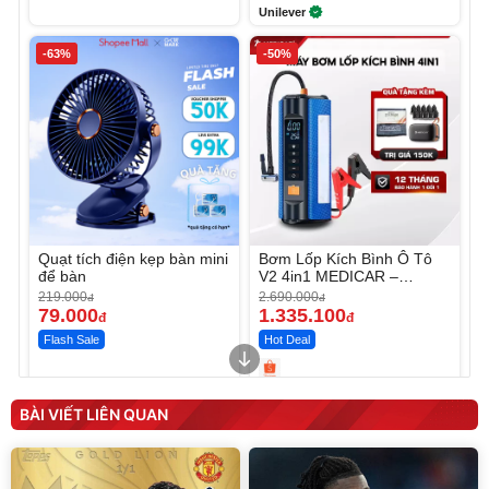
Unilever
-63%
-50%
Quạt tích điện kẹp bàn mini
Bơm Lốp Kích Bình Ô Tô
để bàn
V2 4in1 MEDICAR –
12.000mAh
219.000
2.690.000
đ
đ
79.000
1.335.100
đ
đ
Flash Sale
Hot Deal
Unmute
Unmute
Máy ép chậm trái cây
Máy rửa xe cầm tay xịt rửa
BÀI VIẾT LIÊN QUAN
Elmich JEE 1855OL
cao áp có tạo bọt tuyết
3.000.000
đ
2.143.650
399.000
đ
đ
Flash Sale
Đã bán nhiều