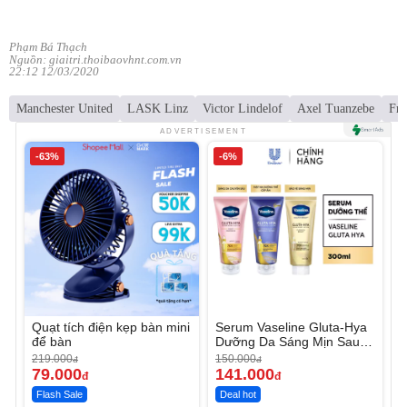
Phạm Bá Thạch
Nguồn: giaitri.thoibaovhnt.com.vn
22:12 12/03/2020
Manchester United
LASK Linz
Victor Lindelof
Axel Tuanzebe
Fre
ADVERTISEMENT
-63%
-6%
Quạt tích điện kẹp bàn mini
Serum Vaseline Gluta-Hya
để bàn
Dưỡng Da Sáng Mịn Sau 7
Ngày
219.000
150.000
đ
đ
79.000
141.000
đ
đ
Flash Sale
Deal hot