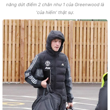
năng dứt điểm 2 chân như 1 của Greenwood là
'của hiếm' thật sự.