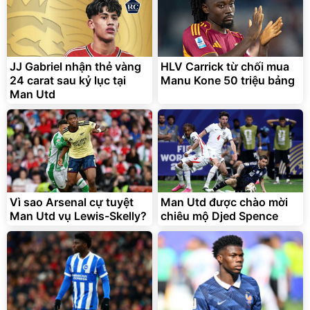
JJ Gabriel nhận thẻ vàng
HLV Carrick từ chối mua
24 carat sau kỷ lục tại
Manu Kone 50 triệu bảng
Man Utd
Bạt phủ xe ô tô cao cấp,
Xe đạp điện trợ lực G-
tráng nhôm 03 lớp
Force C14 gấp gọn bỏ cốp
tiện lợi
392.000
9.900.000
đ
đ
325.000
7.092.000
Vì sao Arsenal cự tuyệt
đ
Man Utd được chào mời
đ
Man Utd vụ Lewis-Skelly?
chiêu mộ Djed Spence
Đã bán nhiều
Đang xem nhiều
G-FORCE VIETNA