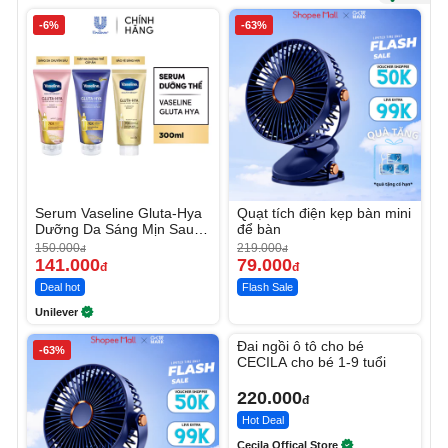
-6%
-63%
Serum Vaseline Gluta-Hya
Quạt tích điện kẹp bàn mini
Dưỡng Da Sáng Mịn Sau 7
để bàn
Ngày
150.000
219.000
đ
đ
141.000
79.000
đ
đ
Deal hot
Flash Sale
Unilever
Unmute
Đai ngồi ô tô cho bé
-63%
CECILA cho bé 1-9 tuổi
220.000
đ
Hot Deal
Cecila Offical Store