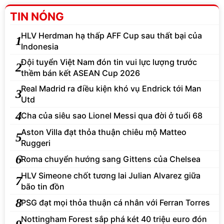
TIN NÓNG
HLV Herdman hạ thấp AFF Cup sau thất bại của
1
Indonesia
Đội tuyển Việt Nam đón tin vui lực lượng trước
2
thềm bán kết ASEAN Cup 2026
Real Madrid ra điều kiện khó vụ Endrick tới Man
3
Utd
4
Cha của siêu sao Lionel Messi qua đời ở tuổi 68
Aston Villa đạt thỏa thuận chiêu mộ Matteo
5
Ruggeri
6
Roma chuyển hướng sang Gittens của Chelsea
HLV Simeone chốt tương lai Julian Alvarez giữa
7
bão tin đồn
8
PSG đạt mọi thỏa thuận cá nhân với Ferran Torres
Nottingham Forest sắp phá két 40 triệu euro đón