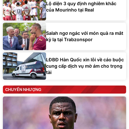
Lộ diện 3 quy định nghiêm khắc
của Mourinho tại Real
Salah ngơ ngác với món quà ra mắt
kỳ lạ tại Trabzonspor
LĐBĐ Hàn Quốc xin lỗi về cáo buộc
cung cấp dịch vụ mờ ám cho trọng
tài
CHUYỂN NHƯỢNG