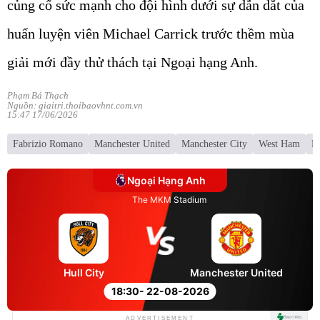
củng cố sức mạnh cho đội hình dưới sự dẫn dắt của
huấn luyện viên Michael Carrick trước thềm mùa
giải mới đầy thử thách tại Ngoại hạng Anh.
Phạm Bá Thạch
Nguồn: giaitri.thoibaovhnt.com.vn
15:47 17/06/2026
Fabrizio Romano
Manchester United
Manchester City
West Ham
El
Ngoại Hạng Anh
The MKM Stadium
Hull City
Manchester United
18:30
- 22-08-2026
ADVERTISEMENT