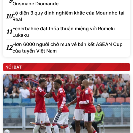
9
Ousmane Diomande
Lộ diện 3 quy định nghiêm khắc của Mourinho tại
10
Real
Fenerbahce đạt thỏa thuận miệng với Romelu
11
Lukaku
Hơn 6000 người chờ mua vé bán kết ASEAN Cup
12
của tuyển Việt Nam
NỔI BẬT