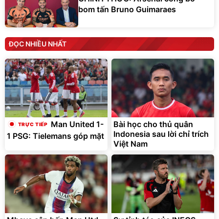
bom tấn Bruno Guimaraes
ĐỌC NHIỀU NHẤT
Bài học cho thủ quân
Man United 1-
Indonesia sau lời chỉ trích
1 PSG: Tielemans góp mặt
Việt Nam