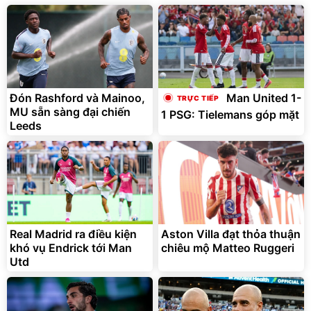
Lót ghế ôtô, nâng lưng
chống nóng giúp thoải mái
trong di chuyển
295.000
Đón Rashford và Mainoo,
Man United 1-
đ
MU sẵn sàng đại chiến
1 PSG: Tielemans góp mặt
Đã bán nhiều
Leeds
Real Madrid ra điều kiện
Aston Villa đạt thỏa thuận
khó vụ Endrick tới Man
chiêu mộ Matteo Ruggeri
Utd