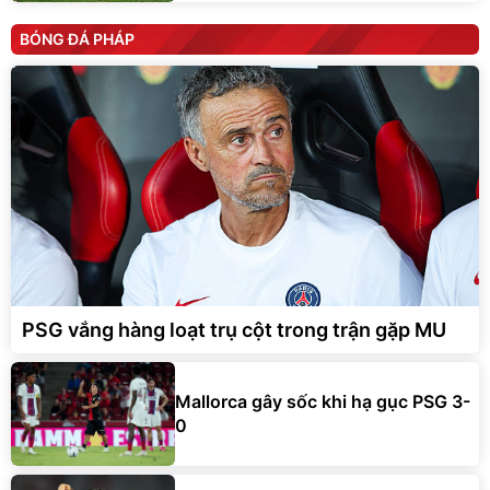
BÓNG ĐÁ PHÁP
PSG vắng hàng loạt trụ cột trong trận gặp MU
Mallorca gây sốc khi hạ gục PSG 3-
0