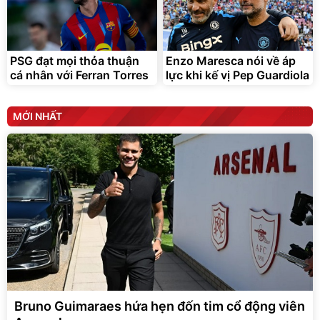
PSG đạt mọi thỏa thuận
Enzo Maresca nói về áp
cá nhân với Ferran Torres
lực khi kế vị Pep Guardiola
MỚI NHẤT
Bruno Guimaraes hứa hẹn đốn tim cổ động viên