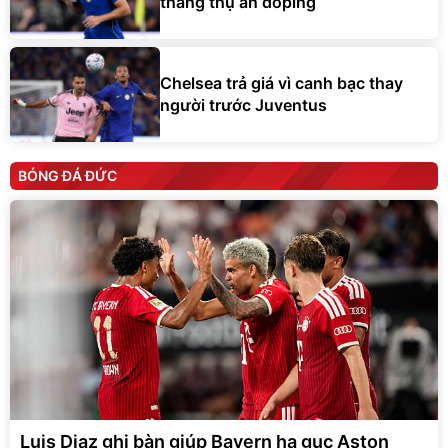
tháng thụ án doping
Chelsea trả giá vì canh bạc thay
người trước Juventus
BÓNG ĐÁ ĐỨC
Luis Diaz ghi bàn giúp Bayern hạ gục Aston