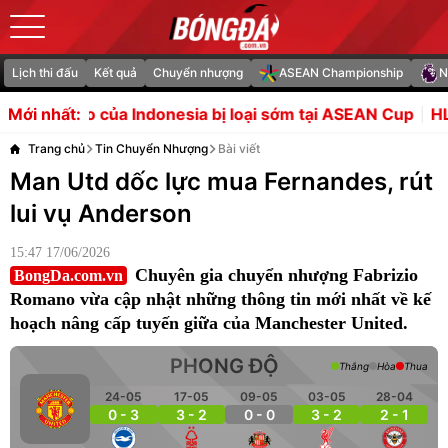
Lịch thi đấu
Kết quả
Chuyển nhượng
ASEAN Championship
N
nesia bị loại sớm tại ASEAN Cup
HLV Herdman hạ thấp AF
Mới nhất:
Trang chủ
Tin Chuyển Nhượng
Bài viết
Man Utd dốc lực mua Fernandes, rút
lui vụ Anderson
15:47 17/06/2026
Chuyên gia chuyển nhượng Fabrizio
BongDa.com.vn
Romano vừa cập nhật những thông tin mới nhất về kế
hoạch nâng cấp tuyến giữa của Manchester United.
PHONG ĐỘ
Thắng
Hòa
Thua
24-05
17-05
09-05
03-05
28-04
0 - 3
3 - 2
0 - 0
3 - 2
2 - 1