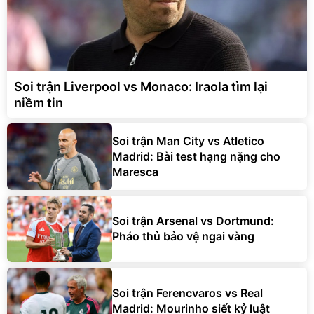
Soi trận Liverpool vs Monaco: Iraola tìm lại
niềm tin
Soi trận Man City vs Atletico
Madrid: Bài test hạng nặng cho
Maresca
Soi trận Arsenal vs Dortmund:
Pháo thủ bảo vệ ngai vàng
Soi trận Ferencvaros vs Real
Madrid: Mourinho siết kỷ luật