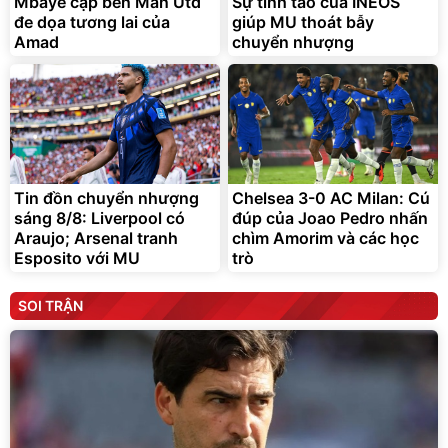
Mbaye cập bến Man Utd
Sự tỉnh táo của INEOS
đe dọa tương lai của
giúp MU thoát bẫy
Amad
chuyển nhượng
Tin đồn chuyển nhượng
Chelsea 3-0 AC Milan: Cú
sáng 8/8: Liverpool có
đúp của Joao Pedro nhấn
Araujo; Arsenal tranh
chìm Amorim và các học
Esposito với MU
trò
SOI TRẬN