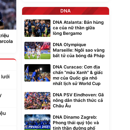
DNA
DNA Atalanta: Bản hùng
ca của nữ thần giữa
lòng Bergamo
triệu
arcola
DNA Olympique
Marseille: Ngôi sao vàng
bất tử của bóng đá Pháp
DNA Curacao: Cơn địa
chấn "màu Xanh" & giấc
lưới
mơ của Quốc gia nhỏ
nhất lịch sử World Cup
y
DNA PSV Eindhoven: Gã
nông dân thách thức cả
Châu Âu
iệu
DNA Dinamo Zagreb:
Phong thái quý tộc và
tinh thần đường phố