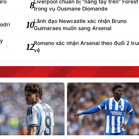
uro
Liverpool chuẩn bị "nẫng tay trên" Forest
8
trong vụ Ousmane Diomande
Lãnh đạo Newcastle xác nhận Bruno
10
odri
Guimaraes muốn sang Arsenal
ey
Romano xác nhận Arsenal theo đuổi 2 tr
12
vệ