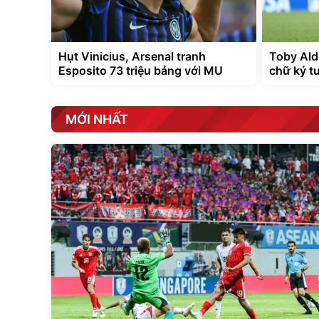
Hụt Vinicius, Arsenal tranh
Toby Ald
Esposito 73 triệu bảng với MU
chữ ký t
MỚI NHẤT