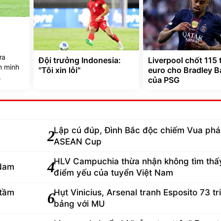
ưa
Đội trưởng Indonesia:
Liverpool chốt 115 
n minh
"Tôi xin lỗi"
euro cho Bradley B
.
của PSG
Lập cú đúp, Đình Bắc độc chiếm Vua phá 
2
ASEAN Cup
HLV Campuchia thừa nhận không tìm thấ
4
 Nam
điểm yếu của tuyển Việt Nam
 tầm
Hụt Vinicius, Arsenal tranh Esposito 73 tr
6
bảng với MU