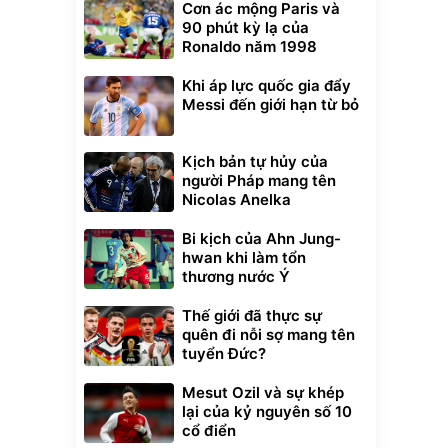
Cơn ác mộng Paris và
90 phút kỳ lạ của
Ronaldo năm 1998
Khi áp lực quốc gia đẩy
Messi đến giới hạn từ bỏ
Kịch bản tự hủy của
người Pháp mang tên
Nicolas Anelka
Unmute
Bi kịch của Ahn Jung-
t Bụi Lau
Vali Bamozo
hwan khi làm tổn
-001 -
Khung Nhôm
inh
9066 Size
thương nước Ý
1.000.000
đ
đ
20/24/28 Cao Cấp
000
825.000
đ
đ
Thế giới đã thực sự
Flash Sale
quên đi nỗi sợ mang tên
tuyển Đức?
Lót ghế ôtô, nâng
lưng chống nóng
Mesut Ozil và sự khép
giúp thoải mái
lại của kỷ nguyên số 10
trong di chuyển
295.000
đ
cổ điển
Đã bán nhiều