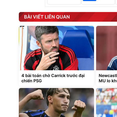
BÀI VIẾT LIÊN QUAN
4 bài toán chờ Carrick trước đại
Newcastl
chiến PSG
MU lo kh