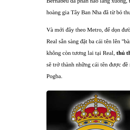
Bernabeu đã phần nào lắng xuống, 
hoàng gia Tây Ban Nha đã từ bỏ th
Và mới đây theo Metro, để dọn đườ
Real sẵn sàng đặt ba cái tên lên "b
không còn tương lai tại Real,
thủ 
sẽ trở thành những cái tên được đề
Pogba.