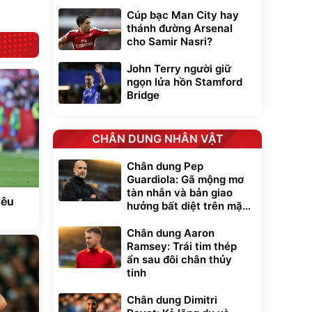
Cúp bạc Man City hay
thánh đường Arsenal
cho Samir Nasri?
John Terry người giữ
ngọn lửa hồn Stamford
Bridge
CHÂN DUNG NHÂN VẬT
Chân dung Pep
Guardiola: Gã mộng mơ
tàn nhẫn và bản giao
iêu
hưởng bất diệt trên mặt
cỏ xanh
Chân dung Aaron
Ramsey: Trái tim thép
ẩn sau đôi chân thủy
tinh
Chân dung Dimitri