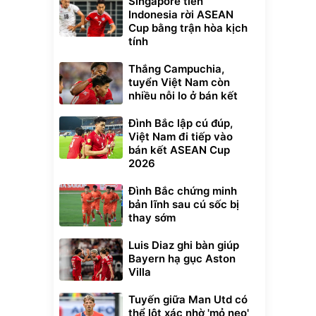
Singapore tiễn
Indonesia rời ASEAN
Cup bằng trận hòa kịch
tính
Thắng Campuchia,
tuyển Việt Nam còn
nhiều nỗi lo ở bán kết
Đình Bắc lập cú đúp,
Việt Nam đi tiếp vào
bán kết ASEAN Cup
2026
Đình Bắc chứng minh
bản lĩnh sau cú sốc bị
thay sớm
Luis Diaz ghi bàn giúp
Bayern hạ gục Aston
Villa
Tuyến giữa Man Utd có
thể lột xác nhờ 'mỏ neo'