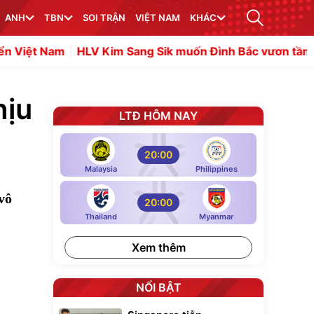
ANH
TBN
SOI TRẬN
VIỆT NAM
KHÁC
HLV Kim Sang Sik muốn Đình Bắc vươn tầm châu Á
HLV 
hịu
LTĐ HÔM NAY
20:00
Malaysia
Philippines
vô
20:00
Thailand
Myanmar
Xem thêm
NỔI BẬT