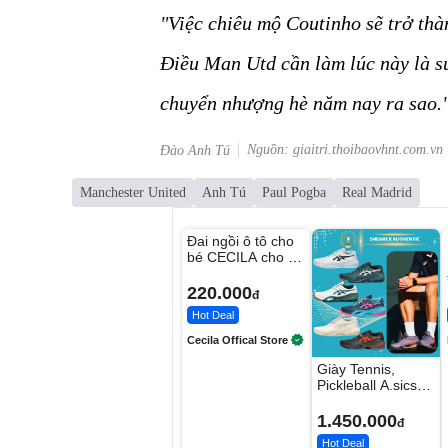
"Việc chiêu mộ Coutinho sẽ trở th
Điều Man Utd cần làm lúc này là su
chuyển nhượng hè năm nay ra sao.
Nguồn: giaitri.thoibaovhnt.com.vn
Đào Anh Tú
Manchester United
Anh Tú
Paul Pogba
Real Madrid
Unmute
Đai ngồi ô tô cho
bé CECILA cho bé
1-9 tuổi
220.000
đ
Hot Deal
Cecila Offical Store
Giày Tennis,
Pickleball A.sics
Resolution X Đủ
Các Phối Màu
1.450.000
đ
Hot Deal