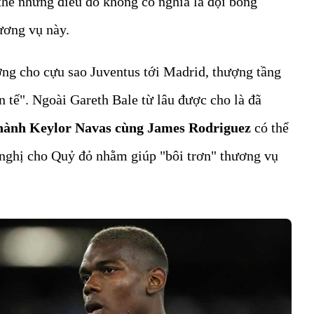
thế nhưng điều đó không có nghĩa là đội bóng
ương vụ này.
ng cho cựu sao Juventus tới Madrid, thượng tầng
àn tế". Ngoài Gareth Bale từ lâu được cho là đã
thành Keylor Navas cùng James Rodriguez
có thể
 nghị cho Quỷ đỏ nhằm giúp "bôi trơn" thương vụ