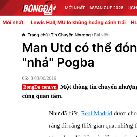
MỚI NHẤT
ASEAN CUP 2026
LỊCH
ewis Hall, MU lo khủng hoảng cánh trái
HLV Campuchia t
Mới nhất:
Trang chủ
Tin Chuyển Nhượng
Bài viết
Man Utd có thể đón 
"nhả" Pogba
06:48 03/06/2019
Một thông tin chuyển nhượng 
BongDa.com.vn
cùng quan tâm.
Như đã biết,
Real Madrid
được cho 
ràng dù rằng thời gian qua, những t