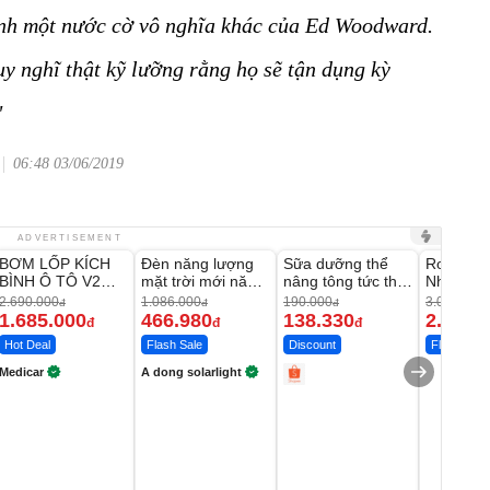
ành một nước cờ vô nghĩa khác của Ed Woodward.
y nghĩ thật kỹ lưỡng rằng họ sẽ tận dụng kỳ
"
06:48 03/06/2019
Unmute
Unmute
Unmute
Unmute
ADVERTISEMENT
BƠM LỐP KÍCH
Đèn năng lượng
Sữa dưỡng thể
Robot Hú
-37%
-56%
-27%
BÌNH Ô TÔ V2
mặt trời mới năm
nâng tông tức thì
Nhà - D2
4IN1 Medicar
2026 có 120 viên
Vaseline Body
Thông M
2.690.000
1.086.000
190.000
3.000.000
đ
đ
đ
12.000mAh
LED lớn
1.685.000
466.980
138.330
2.200.
đ
đ
đ
Hot Deal
Flash Sale
Discount
Flash Sale
Medicar
A dong solarlight