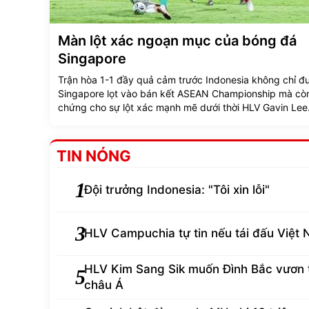
Màn lột xác ngoạn mục của bóng đá
Singapore
Trận hòa 1-1 đầy quả cảm trước Indonesia không chỉ đ
Singapore lọt vào bán kết ASEAN Championship mà cò
chứng cho sự lột xác mạnh mẽ dưới thời HLV Gavin Lee
TIN NÓNG
1
Đội trưởng Indonesia: "Tôi xin lỗi"
3
HLV Campuchia tự tin nếu tái đấu Việt
HLV Kim Sang Sik muốn Đình Bắc vươn
5
châu Á