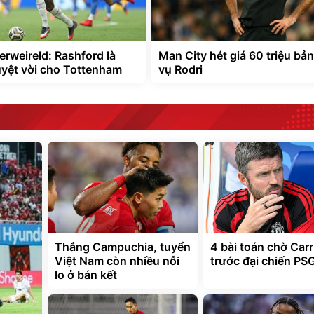
erweireld: Rashford là
Man City hét giá 60 triệu bả
uyệt vời cho Tottenham
vụ Rodri
Thắng Campuchia, tuyển
4 bài toán chờ Carr
Việt Nam còn nhiều nỗi
trước đại chiến PS
lo ở bán kết