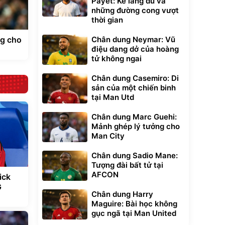
Payet: Kẻ lãng du và
những đường cong vượt
thời gian
ng cho
Chân dung Neymar: Vũ
điệu dang dở của hoàng
tử không ngai
Chân dung Casemiro: Di
sản của một chiến binh
tại Man Utd
Chân dung Marc Guehi:
Mảnh ghép lý tưởng cho
Man City
Chân dung Sadio Mane:
Tượng đài bất tử tại
AFCON
ick
G
Chân dung Harry
Maguire: Bài học không
gục ngã tại Man United