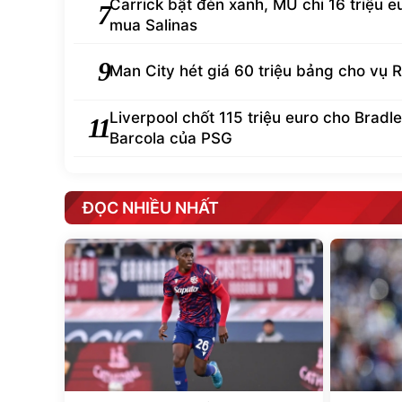
Carrick bật đèn xanh, MU chi 16 triệu e
7
mua Salinas
9
Man City hét giá 60 triệu bảng cho vụ R
Liverpool chốt 115 triệu euro cho Bradl
11
Barcola của PSG
ĐỌC NHIỀU NHẤT