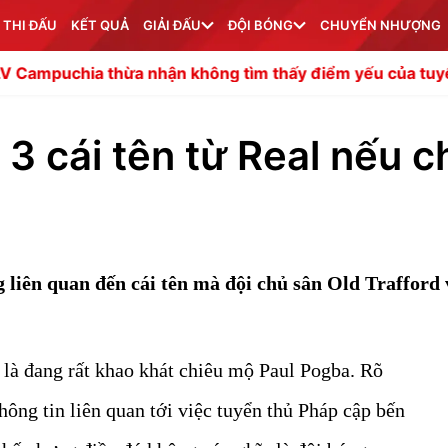
 THI ĐẤU
KẾT QUẢ
GIẢI ĐẤU
ĐỘI BÓNG
CHUYỂN NHƯỢNG
hừa nhận không tìm thấy điểm yếu của tuyển Việt Nam
3 cái tên từ Real nếu c
liên quan đến cái tên mà đội chủ sân Old Trafford 
là đang rất khao khát chiêu mộ Paul Pogba. Rõ
hông tin liên quan tới việc tuyển thủ Pháp cập bến