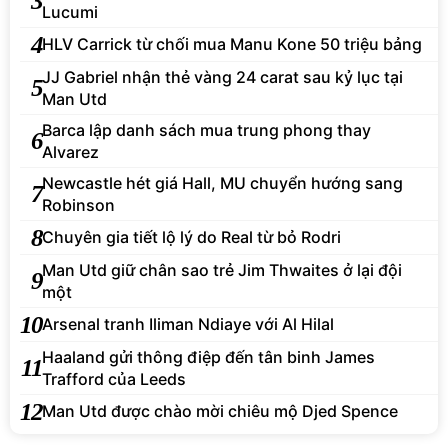
3
Lucumi
4
HLV Carrick từ chối mua Manu Kone 50 triệu bảng
JJ Gabriel nhận thẻ vàng 24 carat sau kỷ lục tại
5
Man Utd
Barca lập danh sách mua trung phong thay
6
Alvarez
Newcastle hét giá Hall, MU chuyển hướng sang
7
Robinson
8
Chuyên gia tiết lộ lý do Real từ bỏ Rodri
Man Utd giữ chân sao trẻ Jim Thwaites ở lại đội
9
một
10
Arsenal tranh Iliman Ndiaye với Al Hilal
Haaland gửi thông điệp đến tân binh James
11
Trafford của Leeds
12
Man Utd được chào mời chiêu mộ Djed Spence