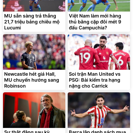
MU sẵn sàng trả thẳng
Việt Nam làm mới hàng
21,7 triệu bảng chiêu mộ
thủ bằng cặp đôi mét 9
Lucumi
đấu Campuchia?
Newcastle hét giá Hall,
Soi trận Man United vs
MU chuyển hướng sang
PSG: Bài kiểm tra hạng
Robinson
nặng cho Carrick
Sự thật đằng sau kỳ
Barca lập danh sách mua