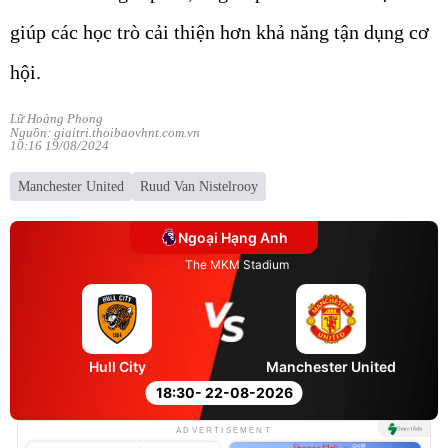
giúp các học trò cải thiện hơn khả năng tận dụng cơ
hội.
Lữ Hoàng Phong
Nguồn: giaitri.thoibaovhnt.com.vn
10:16 19/08/2024
Manchester United
Ruud Van Nistelrooy
Ngoại Hạng Anh
The MKM Stadium
Hull City
Manchester United
18:30
- 22-08-2026
ADVERTISEMENT