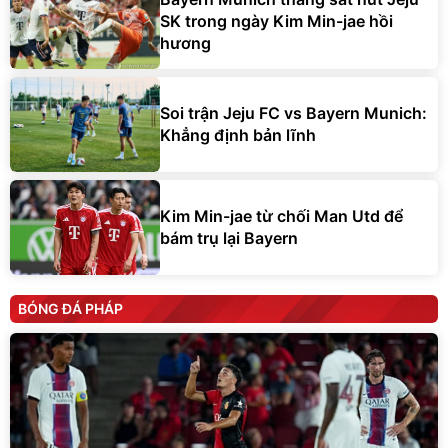
SK trong ngày Kim Min-jae hồi
hương
Soi trận Jeju FC vs Bayern Munich:
Khẳng định bản lĩnh
Kim Min-jae từ chối Man Utd để
bám trụ lại Bayern
BÓNG ĐÁ PHÁP