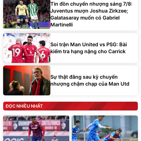
Tin đồn chuyển nhượng sáng 7/8:
Juventus mượn Joshua Zirkzee;
Galatasaray muốn có Gabriel
Martinelli
Soi trận Man United vs PSG: Bài
kiểm tra hạng nặng cho Carrick
Sự thật đằng sau kỳ chuyển
nhượng chậm chạp của Man Utd
ĐỌC NHIỀU NHẤT