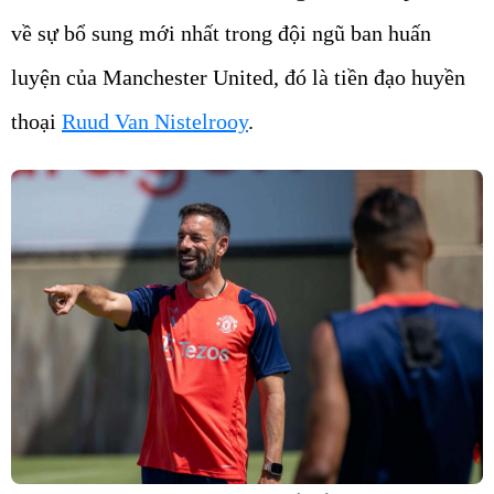
về sự bổ sung mới nhất trong đội ngũ ban huấn
luyện của Manchester United, đó là tiền đạo huyền
thoại
Ruud Van Nistelrooy
.