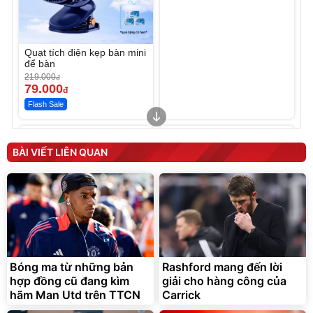
Quạt tích điện kẹp bàn mini
để bàn
219.000
đ
79.000
đ
Flash Sale
Unmute
Unmute
Sữa dưỡng thể nâng tông
Robot Hút Bụi Lau Nhà -
tức thì Vaseline Body
D2-001 - Thông Minh
BÀI VIẾT LIÊN QUAN
190.000
3.000.000
đ
đ
138.330
2.200.000
đ
đ
Discount
Flash Sale
Unmute
Vali Bamozo Khung Nhôm
9066 Size 20/24/28 Cao
Cấp
1.000.000
đ
825.000
Bóng ma từ những bản
Rashford mang đến lời
đ
hợp đồng cũ đang kìm
giải cho hàng công của
Flash Sale
hãm Man Utd trên TTCN
Carrick