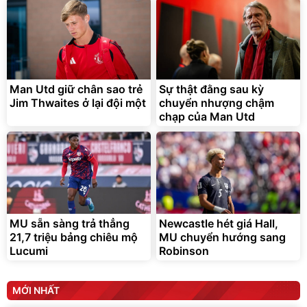
Lót ghế ôtô, nâng lưng
chống nóng giúp thoải mái
trong di chuyển
295.000
Man Utd giữ chân sao trẻ
Sự thật đằng sau kỳ
đ
Jim Thwaites ở lại đội một
chuyển nhượng chậm
Đã bán nhiều
chạp của Man Utd
MU sẵn sàng trả thẳng
Newcastle hét giá Hall,
21,7 triệu bảng chiêu mộ
MU chuyển hướng sang
Lucumi
Robinson
MỚI NHẤT