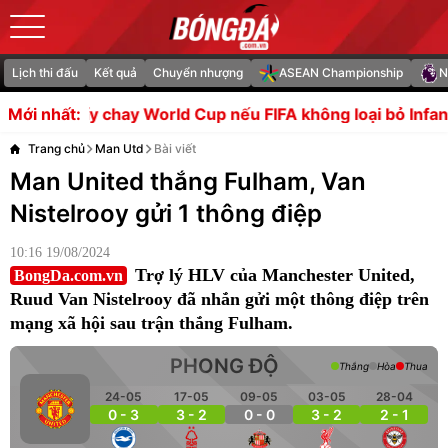
Lịch thi đấu
Kết quả
Chuyển nhượng
ASEAN Championship
N
orld Cup nếu FIFA không loại bỏ Infantino
Bóc tách thươ
Mới nhất:
Trang chủ
Man Utd
Bài viết
Man United thắng Fulham, Van
Nistelrooy gửi 1 thông điệp
10:16 19/08/2024
Trợ lý HLV của Manchester United,
BongDa.com.vn
Ruud Van Nistelrooy đã nhắn gửi một thông điệp trên
mạng xã hội sau trận thắng Fulham.
PHONG ĐỘ
Thắng
Hòa
Thua
24-05
17-05
09-05
03-05
28-04
0 - 3
3 - 2
0 - 0
3 - 2
2 - 1