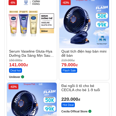
-6%
-63%
Serum Vaseline Gluta-Hya
Quạt tích điện kẹp bàn mini
Dưỡng Da Sáng Mịn Sau 7
để bàn
Ngày
150.000
219.000
đ
đ
141.000
79.000
đ
đ
Deal hot
Flash Sale
Unilever
Unmute
Đai ngồi ô tô cho bé
-63%
CECILA cho bé 1-9 tuổi
220.000
đ
Hot Deal
Cecila Offical Store