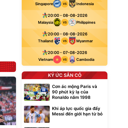
đ
đ
Singapore
Indonesia
VS
Flash Sale
20:00 - 08-08-2026
Lót ghế ôtô, nâng
Malaysia
Philippines
VS
lưng chống nóng
giúp thoải mái
20:00 - 08-08-2026
trong di chuyển
295.000
đ
Thailand
Myanmar
VS
Đã bán nhiều
20:00 - 07-08-2026
Vietnam
Cambodia
VS
KÝ ỨC SÂN CỎ
Cơn ác mộng Paris và
90 phút kỳ lạ của
Ronaldo năm 1998
Khi áp lực quốc gia đẩy
Messi đến giới hạn từ bỏ