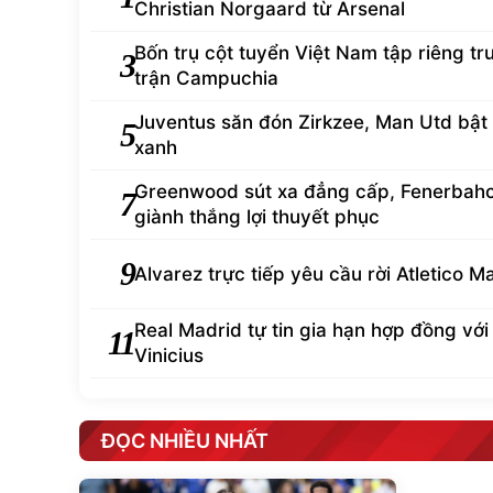
Christian Norgaard từ Arsenal
Bốn trụ cột tuyển Việt Nam tập riêng tr
3
trận Campuchia
Juventus săn đón Zirkzee, Man Utd bật
5
xanh
Greenwood sút xa đẳng cấp, Fenerbah
7
giành thắng lợi thuyết phục
9
Alvarez trực tiếp yêu cầu rời Atletico M
Real Madrid tự tin gia hạn hợp đồng với
11
Vinicius
ĐỌC NHIỀU NHẤT