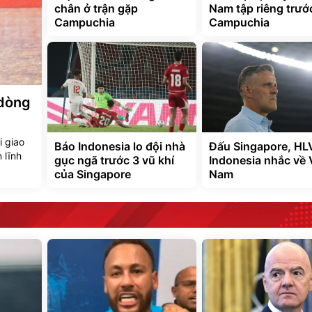
chân ở trận gặp
Nam tập riêng trướ
Campuchia
Campuchia
 dòng
i giao
Báo Indonesia lo đội nhà
Đấu Singapore, HL
 lĩnh
gục ngã trước 3 vũ khí
Indonesia nhắc về 
của Singapore
Nam