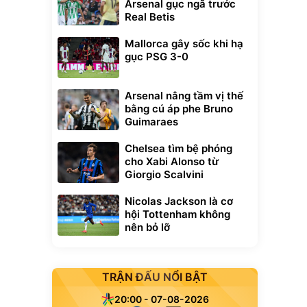
Arsenal gục ngã trước
Real Betis
Mallorca gây sốc khi hạ
gục PSG 3-0
Arsenal nâng tầm vị thế
bằng cú áp phe Bruno
Guimaraes
Chelsea tìm bệ phóng
cho Xabi Alonso từ
Giorgio Scalvini
Nicolas Jackson là cơ
hội Tottenham không
nên bỏ lỡ
Unmute
t Bụi Lau
Vali Bamozo
TRẬN ĐẤU NỔI BẬT
-001 -
Khung Nhôm
inh
9066 Size
1.000.000
đ
đ
20:00 - 07-08-2026
20/24/28 Cao Cấp
000
825.000