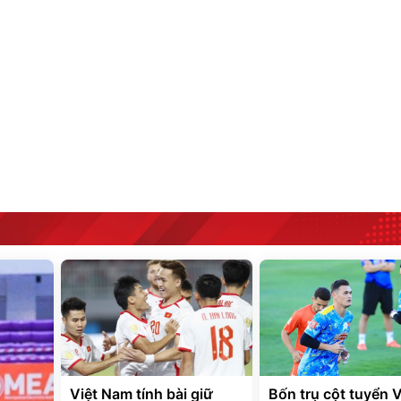
Việt Nam tính bài giữ
Bốn trụ cột tuyển V