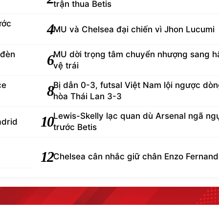
trận thua Betis
ước
4
MU và Chelsea đại chiến vì Jhon Lucumi
 đèn
MU dời trọng tâm chuyển nhượng sang h
6
vệ trái
ce
Bị dẫn 0-3, futsal Việt Nam lội ngược dò
8
hòa Thái Lan 3-3
Lewis-Skelly lạc quan dù Arsenal ngã ng
10
adrid
trước Betis
12
Chelsea cân nhắc giữ chân Enzo Fernan