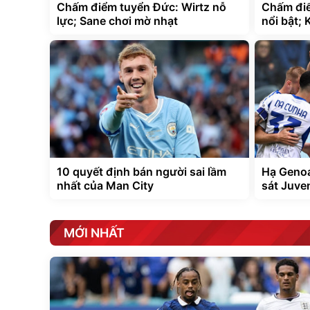
Chấm điểm tuyển Đức: Wirtz nỗ
Chấm điể
lực; Sane chơi mờ nhạt
nổi bật; 
10 quyết định bán người sai lầm
Hạ Genoa
nhất của Man City
sát Juve
MỚI NHẤT