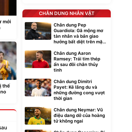
CHÂN DUNG NHÂN VẬT
ự mới
Chân dung Pep
n
Guardiola: Gã mộng mơ
tàn nhẫn và bản giao
hưởng bất diệt trên mặt
cỏ xanh
Chân dung Aaron
Ramsey: Trái tim thép
ẩn sau đôi chân thủy
tinh
Chân dung Dimitri
ị thế
Payet: Kẻ lãng du và
uno
những đường cong vượt
thời gian
Chân dung Neymar: Vũ
điệu dang dở của hoàng
tử không ngai
sau