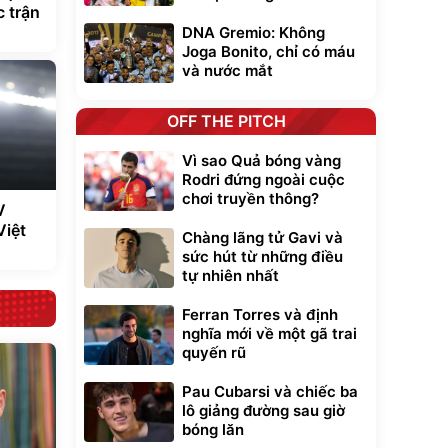
c trận
DNA Gremio: Không
Joga Bonito, chỉ có máu
và nước mắt
OFF THE PITCH
Vì sao Quả bóng vàng
Rodri đứng ngoài cuộc
chơi truyền thông?
V
Việt
Chàng lãng tử Gavi và
sức hút từ những điều
tự nhiên nhất
Ferran Torres và định
nghĩa mới về một gã trai
quyến rũ
Pau Cubarsi và chiếc ba
lô giảng đường sau giờ
bóng lăn