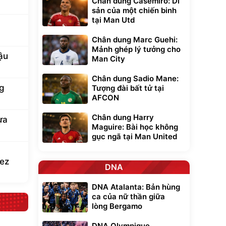
Chân dung Casemiro: Di
sản của một chiến binh
tại Man Utd
Chân dung Marc Guehi:
Mảnh ghép lý tưởng cho
ậu
Man City
Chân dung Sadio Mane:
ng
Tượng đài bất tử tại
AFCON
Chân dung Harry
ựa
Maguire: Bài học không
gục ngã tại Man United
dez
DNA
DNA Atalanta: Bản hùng
ca của nữ thần giữa
lòng Bergamo
DNA Olympique