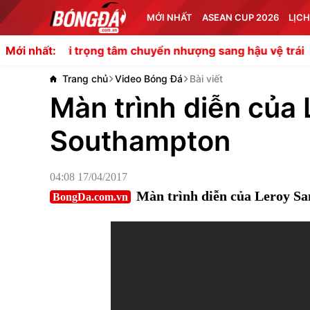
MỚI NHẤT
ASEAN CUP 2026
LỊCH
trọng tâm chuyển nhượng sang hậu vệ trái
Chelsea cân
Mới nhất:
Trang chủ
Video Bóng Đá
Bài viết
Màn trình diễn của
Southampton
04:08 17/04/2017
Màn trình diễn của Leroy Sa
BongDa.com.vn