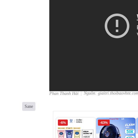
Nguồn: giaitri.thoibaovhnt.co
Phan Thanh Hải
Sane
-6%
-63%