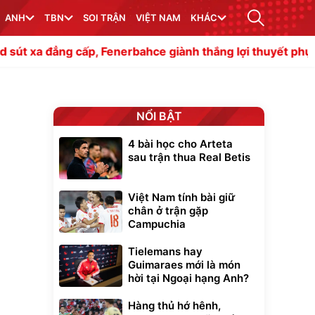
ANH
TBN
SOI TRẬN
VIỆT NAM
KHÁC
ấp, Fenerbahce giành thắng lợi thuyết phục
MU và Chel
NỔI BẬT
4 bài học cho Arteta
sau trận thua Real Betis
Việt Nam tính bài giữ
chân ở trận gặp
Campuchia
Tielemans hay
Guimaraes mới là món
hời tại Ngoại hạng Anh?
Hàng thủ hớ hênh,