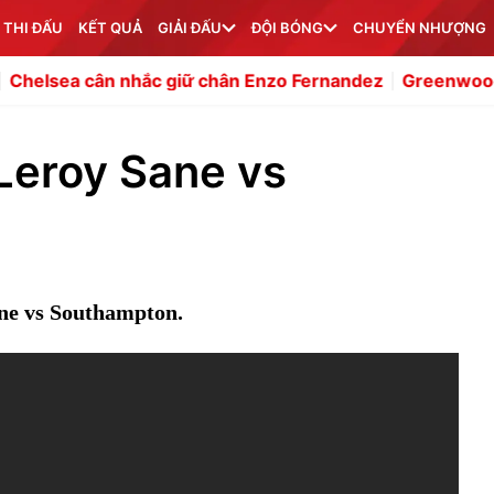
 THI ĐẤU
KẾT QUẢ
GIẢI ĐẤU
ĐỘI BÓNG
CHUYỂN NHƯỢNG
 nhắc giữ chân Enzo Fernandez
Greenwood sút xa đẳng c
 Leroy Sane vs
ne vs Southampton.