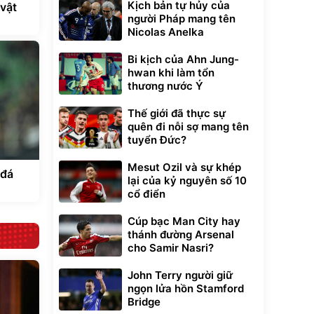
Kịch bản tự hủy của
 vật
người Pháp mang tên
Nicolas Anelka
Bi kịch của Ahn Jung-
hwan khi làm tổn
thương nước Ý
Thế giới đã thực sự
quên đi nỗi sợ mang tên
tuyển Đức?
Mesut Ozil và sự khép
 đá
lại của kỷ nguyên số 10
cổ điển
Cúp bạc Man City hay
thánh đường Arsenal
cho Samir Nasri?
John Terry người giữ
ngọn lửa hồn Stamford
Bridge