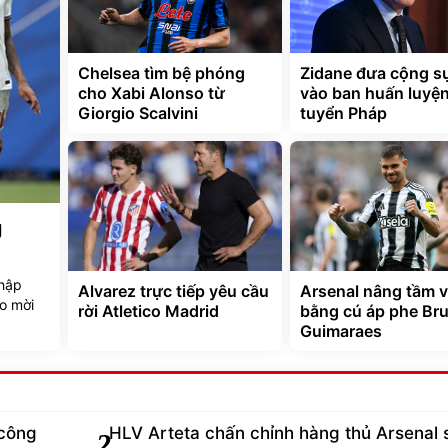
Chelsea tìm bệ phóng
Zidane đưa cộng s
cho Xabi Alonso từ
vào ban huấn luyệ
Giorgio Scalvini
tuyển Pháp
g
nhập
Alvarez trực tiếp yêu cầu
Arsenal nâng tầm v
o mời
rời Atletico Madrid
bằng cú áp phe Br
Guimaraes
công
HLV Arteta chấn chỉnh hàng thủ Arsenal 
2