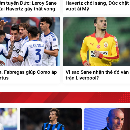
m tuyển Đức: Leroy Sane
Havertz chói sáng, Đức chật
Kai Havertz gây thất vọng
vượt ải Mỹ
, Fabregas giúp Como áp
Vì sao Sane nhận thẻ đỏ vẫn
ntus
trận Liverpool?