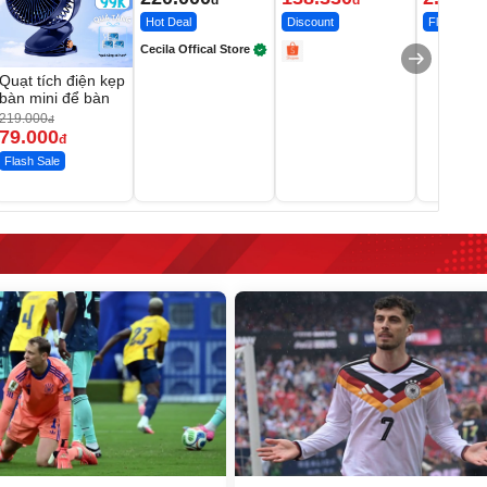
đ
đ
Hot Deal
Discount
Flash Sale
Cecila Offical Store
Quạt tích điện kẹp
bàn mini để bàn
219.000
đ
79.000
đ
Flash Sale