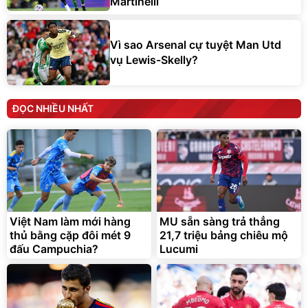
Martinelli
Vì sao Arsenal cự tuyệt Man Utd
vụ Lewis-Skelly?
ĐỌC NHIỀU NHẤT
Việt Nam làm mới hàng
MU sẵn sàng trả thẳng
thủ bằng cặp đôi mét 9
21,7 triệu bảng chiêu mộ
đấu Campuchia?
Lucumi