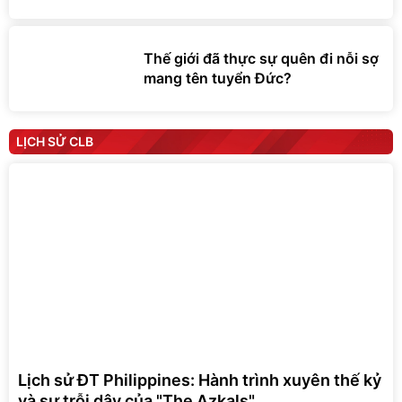
Thế giới đã thực sự quên đi nỗi sợ
mang tên tuyển Đức?
LỊCH SỬ CLB
Lịch sử ĐT Philippines: Hành trình xuyên thế kỷ
và sự trỗi dậy của "The Azkals"