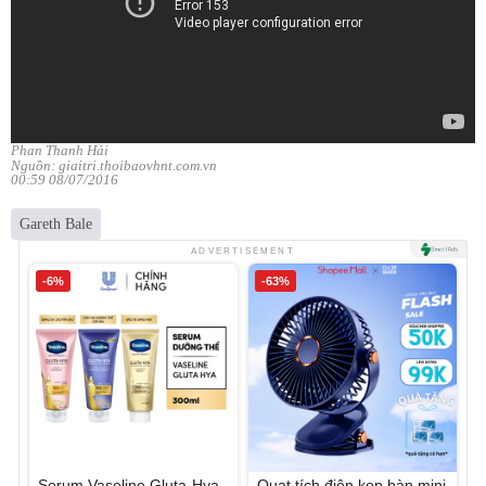
Phan Thanh Hải
Nguồn: giaitri.thoibaovhnt.com.vn
00:59 08/07/2016
Gareth Bale
ADVERTISEMENT
-6%
-63%
Serum Vaseline Gluta-Hya
Quạt tích điện kẹp bàn mini