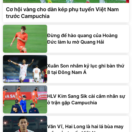
Cơ hội vàng cho dàn kép phụ tuyển Việt Nam
trước Campuchia
Đừng để hào quang của Hoàng
Đức làm lu mờ Quang Hải
Xuân Son nhắm kỷ lục ghi bàn thứ
8 tại Đông Nam Á
HLV Kim Sang Sik cài cắm nhân sự
ở trận gặp Campuchia
Văn Vĩ, Hai Long là hai lá bùa may