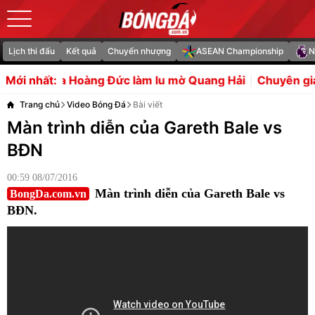
Lịch thi đấu
Kết quả
Chuyển nhượng
ASEAN Championship
N
ng Đức làm lu mờ Quang Hải
Chuyên gia tiết lộ lý do Rea
Mới nhất:
Trang chủ
Video Bóng Đá
Bài viết
Màn trình diễn của Gareth Bale vs
BĐN
00:59 08/07/2016
Màn trình diễn của Gareth Bale vs
BongDa.com.vn
BĐN.