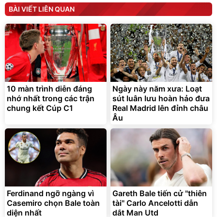
tức thì Vaseline Body
D2-001 - Thông Minh
BÀI VIẾT LIÊN QUAN
190.000
3.000.000
đ
đ
138.330
2.200.000
đ
đ
Discount
Flash Sale
Unmute
Vali Bamozo Khung Nhôm
9066 Size 20/24/28 Cao
Cấp
1.000.000
đ
825.000
10 màn trình diễn đáng
Ngày này năm xưa: Loạt
đ
nhớ nhất trong các trận
sút luân lưu hoàn hảo đưa
Flash Sale
chung kết Cúp C1
Real Madrid lên đỉnh châu
Âu
Lót ghế ôtô, nâng lưng
chống nóng giúp thoải mái
trong di chuyển
295.000
đ
Ferdinand ngỡ ngàng vì
Gareth Bale tiến cử "thiên
Đã bán nhiều
Casemiro chọn Bale toàn
tài" Carlo Ancelotti dẫn
diện nhất
dắt Man Utd