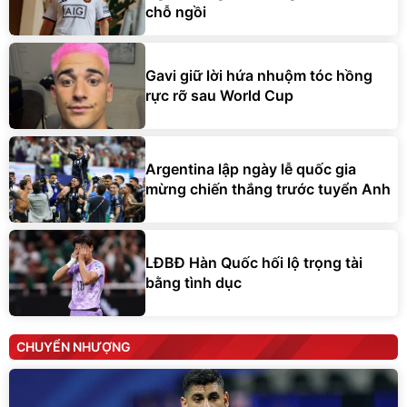
chỗ ngồi
Gavi giữ lời hứa nhuộm tóc hồng
rực rỡ sau World Cup
Argentina lập ngày lễ quốc gia
mừng chiến thắng trước tuyển Anh
LĐBĐ Hàn Quốc hối lộ trọng tài
bằng tình dục
CHUYỂN NHƯỢNG