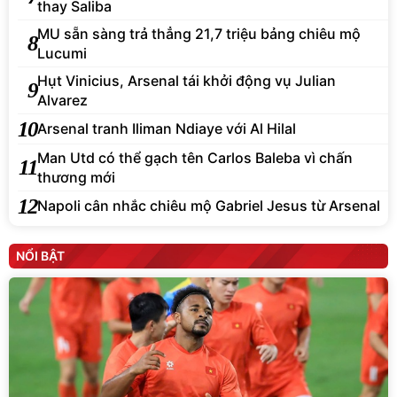
thay Saliba
MU sẵn sàng trả thẳng 21,7 triệu bảng chiêu mộ
8
Lucumi
Hụt Vinicius, Arsenal tái khởi động vụ Julian
9
Alvarez
10
Arsenal tranh Iliman Ndiaye với Al Hilal
Man Utd có thể gạch tên Carlos Baleba vì chấn
11
thương mới
12
Napoli cân nhắc chiêu mộ Gabriel Jesus từ Arsenal
NỔI BẬT