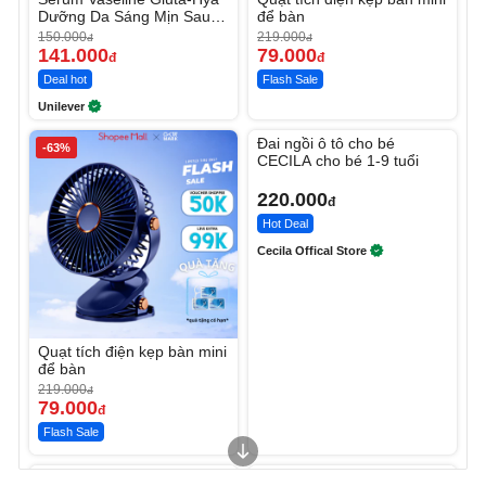
Dưỡng Da Sáng Mịn Sau 7
để bàn
Ngày
150.000
219.000
đ
đ
141.000
79.000
đ
đ
Deal hot
Flash Sale
Unilever
Unmute
Đai ngồi ô tô cho bé
-63%
CECILA cho bé 1-9 tuổi
220.000
đ
Hot Deal
Cecila Offical Store
Quạt tích điện kẹp bàn mini
để bàn
219.000
đ
79.000
đ
Flash Sale
Unmute
Unmute
Sữa dưỡng thể nâng tông
Robot Hút Bụi Lau Nhà -