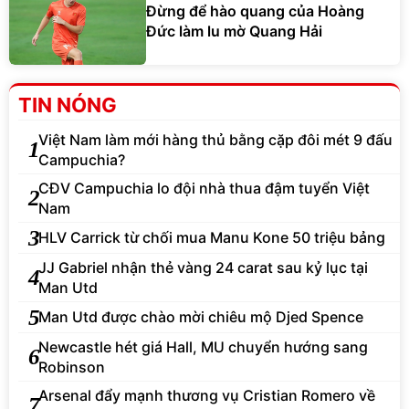
Đừng để hào quang của Hoàng
Đức làm lu mờ Quang Hải
TIN NÓNG
Việt Nam làm mới hàng thủ bằng cặp đôi mét 9 đấu
1
Campuchia?
CĐV Campuchia lo đội nhà thua đậm tuyển Việt
2
Nam
3
HLV Carrick từ chối mua Manu Kone 50 triệu bảng
JJ Gabriel nhận thẻ vàng 24 carat sau kỷ lục tại
4
Man Utd
5
Man Utd được chào mời chiêu mộ Djed Spence
Newcastle hét giá Hall, MU chuyển hướng sang
6
Robinson
Arsenal đẩy mạnh thương vụ Cristian Romero về
7